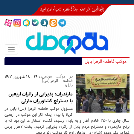
Toggle
igation
موکب فاطمه الزهرا بابل
در موکب مردمی
14:00 - 18 شهریور 1402
فاطمه الزهرا(س)
بابل؛
مازندران:
پذیرایی از زائران اربعین
با دسترنج کشاورزان مازنی
مسؤول موکب فاطمه الزهرا (س) بابل در
کربلا با بیان اینکه کار این موکب در اربعین
سال جاری با ۳۵۰ خادم آغاز و به پایان رسید، گفت: افتخار ما این بود که با
برنج مازندران و دسترنج مردم بابل از زائران پذیرایی کردیم، پخت ۷هزار پرس
غذا در یک وعده (شام) در روزهای اوج کار موکب رکورد بود.