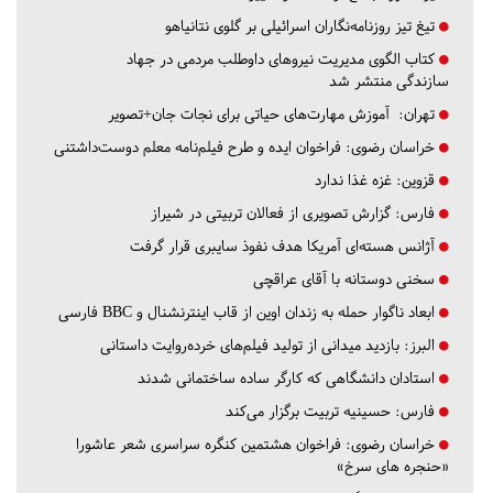
تیغ تیز روزنامه‌نگاران اسرائیلی بر گلوی نتانیاهو
کتاب الگوی مدیریت نیروهای داوطلب مردمی در جهاد
سازندگی منتشر شد
تهران:
آموزش مهارت‌های حیاتی برای نجات جان+تصویر
خراسان رضوی:
فراخوان ایده و طرح فیلم‌نامه معلم دوست‌داشتنی
قزوین:
غزه غذا ندارد
فارس:
گزارش تصویری از فعالان تربیتی در شیراز
آژانس هسته‌ای آمریکا هدف نفوذ سایبری قرار گرفت
سخنی دوستانه با آقای عراقچی
ابعاد ناگوار حمله به زندان اوین از قاب اینترنشنال و BBC فارسی
البرز:
بازدید میدانی از تولید فیلم‌های خرده‌روایت داستانی
استادان دانشگاهی که کارگر ساده ساختمانی شدند
فارس:
حسینیه تربیت برگزار می‌کند
خراسان رضوی:
فراخوان هشتمین کنگره سراسری شعر عاشورا
«حنجره های سرخ»