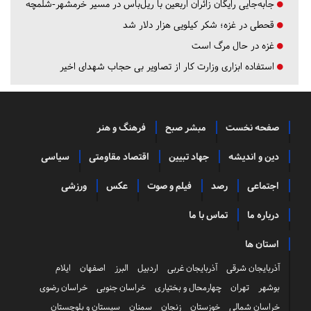
جابه‌جایی رایگان زائران اربعین با ریل‌باس در مسیر خرمشهر-شلمچه
قحطی در غزه؛ شکر کیلویی هزار دلار شد
غزه در حال مرگ است
استفاده ابزاری وزارت کار از تصاویر بی حجاب شهدای اخیر
صفحه نخست
مبشر صبح
فرهنگ و هنر
دین و اندیشه
جهاد تبیین
اقتصاد مقاومتی
سیاسی
اجتماعی
رصد
فیلم و صوت
عکس
ورزشی
درباره ما
تماس با ما
استان ها
آذربایجان شرقی
آذربایجان غربی
اردبیل
البرز
اصفهان
ایلام
بوشهر
تهران
چهارمحال و بختیاری
خراسان جنوبی
خراسان رضوی
خراسان شمالی
خوزستان
زنجان
سمنان
سیستان و بلوچستان