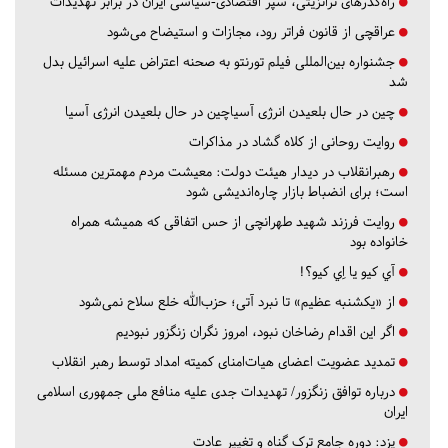
راه‌گذرهای ترانزیتی، سپر اقتصادی-سیاسی ایران در برابر تهدیدات
عراقچی از قانون فراتر رود، مجازات و استیضاح می‌شود
جشنواره بین‌المللی فیلم تورنتو به صحنه اعتراض علیه اسرائیل بدل
شد
چین در حال بلعیدن انرژی آسیاچین در حال بلعیدن انرژی آسیا
روایت روحانی از کلاه گشاد در مذاکرات
رهبرانقلاب در دیدار هیئت دولت: معیشت مردم مهمترین مسئله
است؛ برای انضباط بازار چاره‌اندیشی شود
روایت فرزند شهید طهرانچی از حس اتفاقی که همیشه همراه
خانواده بود
آي كيو يا اِي كيو؟!
از «یکشنبه عظیم» تا نبرد آتی؛ حزب‌الله خلع سلاح نمی‌شود
اگر این اقدام رضاخان نبود، امروز نگران زنگزور نبودیم
تمدید عضویت اعضای هیات‌امنای کمیته امداد توسط رهبر انقلاب
درباره توافق زنگزور/ تهدیدات جدی علیه منافع ملی جمهوری اسلامی
ایران
یزد:
دوره جامع ترک گناه و تغییر عادت