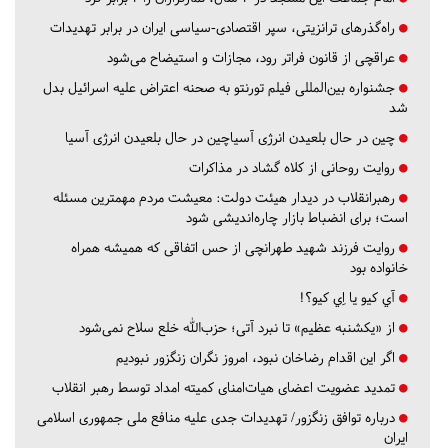
راه‌گذرهای ترانزیتی، سپر اقتصادی-سیاسی ایران در برابر تهدیدات
عراقچی از قانون فراتر رود، مجازات و استیضاح می‌شود
جشنواره بین‌المللی فیلم تورنتو به صحنه اعتراض علیه اسرائیل بدل
شد
چین در حال بلعیدن انرژی آسیاچین در حال بلعیدن انرژی آسیا
روایت روحانی از کلاه گشاد در مذاکرات
رهبرانقلاب در دیدار هیئت دولت: معیشت مردم مهمترین مسئله
است؛ برای انضباط بازار چاره‌اندیشی شود
روایت فرزند شهید طهرانچی از حس اتفاقی که همیشه همراه
خانواده بود
آي كيو يا اِي كيو؟!
از «یکشنبه عظیم» تا نبرد آتی؛ حزب‌الله خلع سلاح نمی‌شود
اگر این اقدام رضاخان نبود، امروز نگران زنگزور نبودیم
تمدید عضویت اعضای هیات‌امنای کمیته امداد توسط رهبر انقلاب
درباره توافق زنگزور/ تهدیدات جدی علیه منافع ملی جمهوری اسلامی
ایران