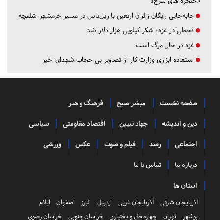
«حنجره های سرخ»
جابه‌جایی رایگان زائران اربعین با ریل‌باس در مسیر خرمشهر-شلمچه
قحطی در غزه؛ شکر کیلویی هزار دلار شد
غزه در حال مرگ است
استفاده ابزاری وزارت کار از تصاویر بی حجاب شهدای اخیر
صفحه نخست
مبشر صبح
فرهنگ و هنر
دین و اندیشه
جهاد تبیین
اقتصاد مقاومتی
سیاسی
اجتماعی
رصد
فیلم و صوت
عکس
ورزشی
درباره ما
تماس با ما
استان ها
آذربایجان شرقی
آذربایجان غربی
اردبیل
البرز
اصفهان
ایلام
بوشهر
تهران
چهارمحال و بختیاری
خراسان جنوبی
خراسان رضوی