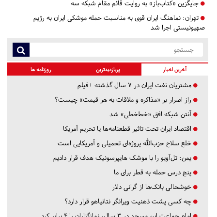
جایگزین «کتاب‌باز» به روایت قائم مقام شبکه سه
تهران:
نماهنگ ایران قوی به مناسبت حمله موشکی ایران به رژیم
صهیونیستی اجرا شد
آخرین اخبار
پربازدیدترین
روزنامه ها
مشتریان نفت ایران در ۷ سال گذشته +فیلم
راز اصرار بر «مذاکره و ملاقات به هر قیمت» چیست؟
آنتن شبکه افق «خط‌خطی» شد
اقتصاد ایران تحت تاثیر قطعنامه‌ها یا تحریم‌ آمریکا
خلع سلاح حزب‌الله پروژه‌ای تحمیلی و آمریکایی است
یمن: تل‌آویو را با موشک هایپرسونیک هدف قرار دادیم
پنج درس‌ حمله به قطر برای ما
خوشحالی بانک‌ها از گرانی دلار
چه کسی پشت ذهنیت ویرانگر نتانیاهو قرار دارد؟
امام جماعت این مسجد در ۳ سال، نمازگزاران را ۴ برابر کرد