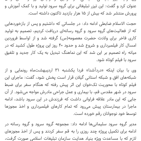
عنوان کرد و گفت: این تیزر تبلیغاتی برای گروه سرود تولید و با کمک آموزش و
پرورش منتشر شد که بیش از ۱۵ هزار بازدید تاکنون داشته است.
حجت الاسلام ضابطی ادامه داد: در جلساتی که داشتیم و پس از بازخوردهایی
که از فعالیت‌های گروه سرود و گروه رسانه‌ای دریافت کردیم، تصمیم به تولید
کاری فاخر برای ولادت حضرت معصومه(س) گرفته شد و از اواسط فروردین
امسال کار فیلمبرداری و شروع شد و حدود ۴۰ روز این پروژه طول کشید که در
میانه راه تصمیم بر این شد که این نماهنگ تبدیل به یک کار جدید و تلفیق
سرود با فیلم کوتاه شود.
وی با بیان اینکه «دردآشنا» فردا یکشنبه ۳۱ اردیبهشت‌ماه رونمایی و از
شبکه‌های افق و شبکه استانی گیلان قرار است پخش شود، گفت: ماجرای این
فیلم کوتاه با محوریت تک‌خوان این اثر پیش رفته که هنگام سفر برای ضبط
سرود در شهر مقدس قم، با بیماری و عمل جراحی مادرش مواجه می‌شود. از آن
جایی که این مادر علاقه فراوانی داشت که فرزندش در این سرود باشد، ادامه
ماجرا در بیمارستان پیش می‌رود که تمام کارهای فیلمبرداری و اخذ مجوزها
توسط خود نوجوانان رقم خورده است.
مدیر گروه سرود سلیمانی‌ها ادامه داد: مجموعه گروه سرود و گروه رسانه در
ادامه برای تکمیل پروژه چند روزی را به قم سفر کردند و پس از اخذ مجوزهای
لازم که با مساعدت ویژه بنیاد هدایت سازمان تبلیغات اسلامی صورت گرفت،