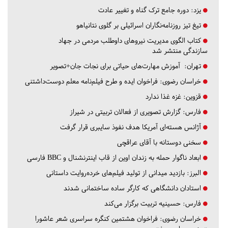
یزد:
دوره جامع ترک گناه و تغییر عادت
تیغ تیز روزنامه‌نگاران اسرائیلی بر گلوی نتانیاهو
کتاب الگوی مدیریت نیروهای داوطلب مردمی در جهاد
سازندگی منتشر شد
تهران:
آموزش مهارت‌های حیاتی برای نجات جان+تصویر
خراسان رضوی:
فراخوان ایده و طرح فیلم‌نامه معلم دوست‌داشتنی
قزوین:
غزه غذا ندارد
فارس:
گزارش تصویری از فعالان تربیتی در شیراز
آژانس هسته‌ای آمریکا هدف نفوذ سایبری قرار گرفت
سخنی دوستانه با آقای عراقچی
ابعاد ناگوار حمله به زندان اوین از قاب اینترنشنال و BBC فارسی
البرز:
بازدید میدانی از تولید فیلم‌های خرده‌روایت داستانی
استادان دانشگاهی که کارگر ساده ساختمانی شدند
فارس:
حسینیه تربیت برگزار می‌کند
خراسان رضوی:
فراخوان هشتمین کنگره سراسری شعر عاشورا