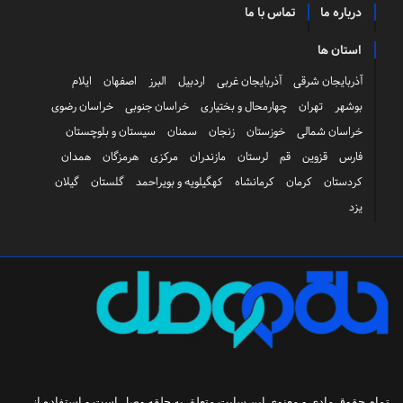
درباره ما
تماس با ما
استان ها
آذربایجان شرقی
آذربایجان غربی
اردبیل
البرز
اصفهان
ایلام
بوشهر
تهران
چهارمحال و بختیاری
خراسان جنوبی
خراسان رضوی
خراسان شمالی
خوزستان
زنجان
سمنان
سیستان و بلوچستان
فارس
قزوین
قم
لرستان
مازندران
مرکزی
هرمزگان
همدان
کردستان
کرمان
کرمانشاه
کهگیلویه و بویراحمد
گلستان
گیلان
یزد
تمام حقوق مادی و معنوی این سایت متعلق به
حلقه وصل
است و استفاده از