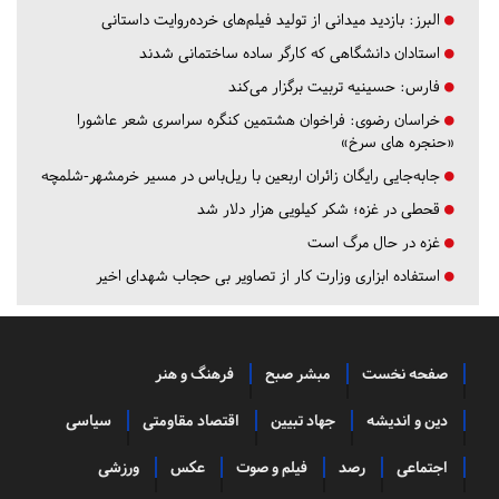
البرز:
بازدید میدانی از تولید فیلم‌های خرده‌روایت داستانی
استادان دانشگاهی که کارگر ساده ساختمانی شدند
فارس:
حسینیه تربیت برگزار می‌کند
خراسان رضوی:
فراخوان هشتمین کنگره سراسری شعر عاشورا
«حنجره های سرخ»
جابه‌جایی رایگان زائران اربعین با ریل‌باس در مسیر خرمشهر-شلمچه
قحطی در غزه؛ شکر کیلویی هزار دلار شد
غزه در حال مرگ است
استفاده ابزاری وزارت کار از تصاویر بی حجاب شهدای اخیر
صفحه نخست
مبشر صبح
فرهنگ و هنر
دین و اندیشه
جهاد تبیین
اقتصاد مقاومتی
سیاسی
اجتماعی
رصد
فیلم و صوت
عکس
ورزشی