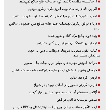
از «یکشنبه عظیم» تا نبرد آتی؛ حزب‌الله خلع سلاح نمی‌شود
اگر این اقدام رضاخان نبود، امروز نگران زنگزور نبودیم
تمدید عضویت اعضای هیات‌امنای کمیته امداد توسط رهبر انقلاب
درباره توافق زنگزور/ تهدیدات جدی علیه منافع ملی جمهوری اسلامی
ایران
یزد:
دوره جامع ترک گناه و تغییر عادت
تیغ تیز روزنامه‌نگاران اسرائیلی بر گلوی نتانیاهو
کتاب الگوی مدیریت نیروهای داوطلب مردمی در جهاد
سازندگی منتشر شد
تهران:
آموزش مهارت‌های حیاتی برای نجات جان+تصویر
خراسان رضوی:
فراخوان ایده و طرح فیلم‌نامه معلم دوست‌داشتنی
قزوین:
غزه غذا ندارد
فارس:
گزارش تصویری از فعالان تربیتی در شیراز
آژانس هسته‌ای آمریکا هدف نفوذ سایبری قرار گرفت
سخنی دوستانه با آقای عراقچی
ابعاد ناگوار حمله به زندان اوین از قاب اینترنشنال و BBC فارسی