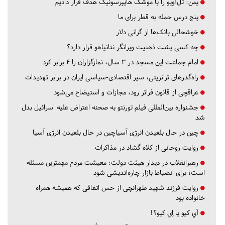
یمن: تل‌آویو را با موشک هایپرسونیک هدف قرار دادیم
پنج درس‌ حمله به قطر برای ما
خوشحالی بانک‌ها از گرانی دلار
چه کسی پشت ذهنیت ویرانگر نتانیاهو قرار دارد؟
امام جماعت این مسجد در ۳ سال، نمازگزاران را ۴ برابر کرد
راه‌گذرهای ترانزیتی، سپر اقتصادی-سیاسی ایران در برابر تهدیدات
عراقچی از قانون فراتر رود، مجازات و استیضاح می‌شود
جشنواره بین‌المللی فیلم تورنتو به صحنه اعتراض علیه اسرائیل بدل
شد
چین در حال بلعیدن انرژی آسیاچین در حال بلعیدن انرژی آسیا
روایت روحانی از کلاه گشاد در مذاکرات
رهبرانقلاب در دیدار هیئت دولت: معیشت مردم مهمترین مسئله
است؛ برای انضباط بازار چاره‌اندیشی شود
روایت فرزند شهید طهرانچی از حس اتفاقی که همیشه همراه
خانواده بود
آي كيو يا اِي كيو؟!