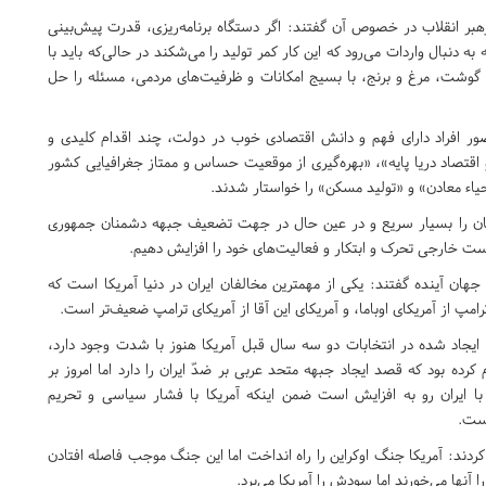
رهبر انقلاب در خصوص آن گفتند: اگر دستگاه برنامه‌ریزی، قدرت پیش‌بینی
ه دنبال واردات می‌رود که این کار کمر تولید را می‌شکند در حالی‌که باید با
وشت، مرغ و برنج، با بسیج امکانات و ظرفیت‌های مردمی، مسئله را حل
ضور افراد دارای فهم و دانش اقتصادی خوب در دولت، چند اقدام کلیدی و
اقتصاد دریا پایه»، «بهره‌گیری از موقعیت حساس و ممتاز جغرافیایی کشور
اء معادن» و «تولید مسکن» را خواستار شدند.
ان را بسیار سریع و در عین حال در جهت تضعیف جبهه دشمنان جمهوری
است خارجی تحرک و ابتکار و فعالیت‌های خود را افزایش دهیم.
هان آینده گفتند: یکی از مهمترین مخالفان ایران در دنیا آمریکا است که
امپ از آمریکای اوباما، و آمریکای این آقا از آمریکای ترامپ ضعیف‌تر است.
 ایجاد شده در انتخابات دو سه سال قبل آمریکا هنوز با شدت وجود دارد،
کرده بود که قصد ایجاد جبهه متحد عربی بر ضدّ ایران را دارد اما امروز بر
ا ایران رو به افزایش است ضمن اینکه آمریکا با فشار سیاسی و تحریم
نست.
ردند: آمریکا جنگ اوکراین را راه انداخت اما این جنگ موجب فاصله افتادن
آنها می‌خورند اما سودش را آمریکا می‌برد.