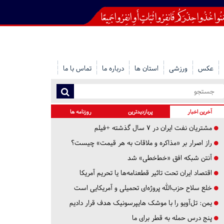
عکس
ورزشی
استان ها
درباره ما
تماس با ما
آخرین اخبار
پربازدیدترین
روزنامه ها
مشتریان نفت ایران در ۷ سال گذشته +فیلم
راز اصرار بر «مذاکره و ملاقات به هر قیمت» چیست؟
آنتن شبکه افق «خط‌خطی» شد
اقتصاد ایران تحت تاثیر قطعنامه‌ها یا تحریم‌ آمریکا
خلع سلاح حزب‌الله پروژه‌ای تحمیلی و آمریکایی است
یمن: تل‌آویو را با موشک هایپرسونیک هدف قرار دادیم
پنج درس‌ حمله به قطر برای ما