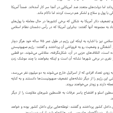
داند اما دولت‌های متعدد ضد آمریکایی در آنجا سر کار آمده‌اند. ضمناً آمریکا
ی با پول و سلاح و لشکر هم درست کردند اما ناکام ماند.
تضعیف دلار آمریکا به شکلی که برخی کشورها در حال معامله با پول‌های
اد به مجموعه آنها گفتند: بنابراین آمریکا که در رأس دشمنان نظام اسلامی
ایشان در خصوص رژیم صهیونیستی یعنی دشمن دیگر جمهوری اسلامی نیز با اشاره به اینکه این رژیم در طول عمر 75 ساله خود هرگز دچار
از آشفتگی و وضعیت رو به فروپاشی آن پرداختند و گفتند: رژیم صهیونیستی
 است، ائتلاف‌های حزبی در آن، شکل‌نگرفته، متلاشی می‌شوند، دو قطبی
 نفری در برخی شهرها نشانه آن است و اینکه بخواهند با چند موشک زدن
به زودی تعداد افرادی که از اسرائیل خارج می‌شوند به دو میلیون نفر می‌رسد،
این رژیم را از دیگر نشانه‌های تضعیف صهیونیست‌ها دانستند و به کنایه
ینِ اسلو و افتضاح یاسر عرفات به فلسطینِ شیرهای مقاومت را از دیگر
.
داخل کشور پرداختند و گفتند: توطئه‌هایی برای داخل کشور بوده و خواهد
شتیبانی دستگاههای جاسوسی غربی‌ها انجام شد، از این دست بود.