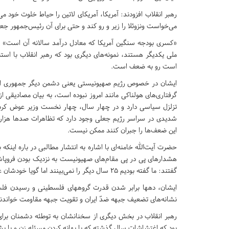
رهبر انقلاب افزودند: آمریکا، آمریکای لاتین را حیاط خلوت خود می‌
می‌خواست ونزوئلا را زیر و رو کند و حتی برای آن رئیس‌جمهور جعل
«کسری بودجه سنگین آمریکا که معادل درآمد سالانه آن است» و 
ملی یکدیگر هستند، نمونه‌های دیگری بود که رهبر انقلاب با استن
است رو به ضعف است.
گرفتاری‌های هولناکی مانند امروز نبوده است، به بیان مصادیقی 
تزلزل سیاسی دارد و در چهار سال، چهار نخست وزیر عوض کرده
شدیدی در سراسر رژیم جعلی وجود دارد که تظاهرات صدها هزار
این ضعف‌ها را جبران کنند ممکن نیست.
حضرت آیت‌الله خامنه‌ای با اشاره به انتشار مطالبی در باره اینکه 
هشدارهای پی در پی مقام‌های صهیونیست به نزدیک بودن فروپاشی 
گفتند: ما گفته بودیم 25 سال دیگر را نمی‌بینند اما گویا خودشان عجله دارند و زودتر می‌خواهند بروند.
ایشان، دهها برابر شدن قدرت گروههای فلسطینی و رسیدن فلسط
نشانه‌های تضعیف جبهه ضدّ ایران و تقویت جبهه مقاومت خواندند
رهبر انقلاب در بخش دیگری از سخنانشان به توطئه دشمنان برای 
بود که اغتشاشات سال گذشته که با بهانه کردن مسئله زن و با پ