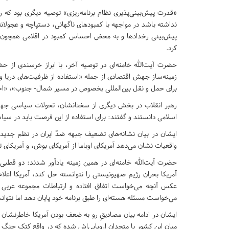
«قدرت پیش‌بینی‌پذیری نظام برنامه‌ریزی» توصیه دیگری بود که 
نداشته باشد در مواجهه با کمبودهای ناگهانی، دستپاچه و عجولانه ب
پیش‌بینی رخدادها و به محض احساس کمبود در اقلامی همچون گ
کرد.
حضرت آیت‌الله خامنه‌ای در توصیه آخر، با ابراز خرسندی از ح
زمینه‌ساز جهش اقتصادی از جمله «استفاده از ظرفیت‌های دریا و 
برای حمل و نقل بین‌المللی بخصوص در مسیر شمال- جنوب»، «احی
رهبر انقلاب در بخش دیگری از سخنانشان، تحولات سیاسی جه
اسلامی دانستند و گفتند: برای استفاده از این فرصت باید در سی
ایشان در بیان نشانه‌های تضعیف جبهه ضدّ ایران در نظم جدید ج
واقعیات نشان می‌دهد آمریکای اوباما از آمریکای بوش، و آمریکای تر
حضرت آیت‌الله خامنه‌ای در همین زمینه یادآور شدند: دو قطبی
آمریکا بحران رژیم صهیونیستی را نتوانسته حل کند، آمریکا اعلام 
عکس آنچه می‌خواست اتفاق افتاده و ارتباطات مجموعه عربی ب
می‌خواست مسئله هسته‌ای را طبق برنامه خود پایان دهد اما نتوا
ایشان در ادامه بیان مصادیقِ رو به ضعف بودن آمریکا خاطرنشان ک
میان این کشور با متحدان اروپایی‌اش شده که در واقع کتک جنگ را 