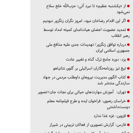
از «یکشنبه عظیم» تا نبرد آتی؛ حزب‌الله خلع سلاح
نمی‌شود
اگر این اقدام رضاخان نبود، امروز نگران زنگزور نبودیم
تمدید عضویت اعضای هیات‌امنای کمیته امداد توسط
رهبر انقلاب
درباره توافق زنگزور/ تهدیدات جدی علیه منافع ملی
جمهوری اسلامی ایران
یزد:
دوره جامع ترک گناه و تغییر عادت
تیغ تیز روزنامه‌نگاران اسرائیلی بر گلوی نتانیاهو
کتاب الگوی مدیریت نیروهای داوطلب مردمی در جهاد
سازندگی منتشر شد
تهران:
آموزش مهارت‌های حیاتی برای نجات جان+تصویر
خراسان رضوی:
فراخوان ایده و طرح فیلم‌نامه معلم
دوست‌داشتنی
قزوین:
غزه غذا ندارد
فارس:
گزارش تصویری از فعالان تربیتی در شیراز