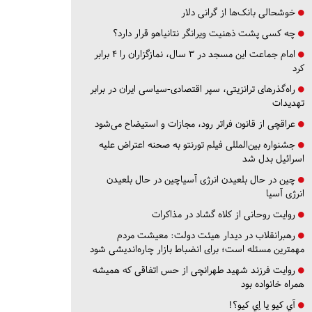
خوشحالی بانک‌ها از گرانی دلار
چه کسی پشت ذهنیت ویرانگر نتانیاهو قرار دارد؟
امام جماعت این مسجد در ۳ سال، نمازگزاران را ۴ برابر
کرد
راه‌گذرهای ترانزیتی، سپر اقتصادی-سیاسی ایران در برابر
تهدیدات
عراقچی از قانون فراتر رود، مجازات و استیضاح می‌شود
جشنواره بین‌المللی فیلم تورنتو به صحنه اعتراض علیه
اسرائیل بدل شد
چین در حال بلعیدن انرژی آسیاچین در حال بلعیدن
انرژی آسیا
روایت روحانی از کلاه گشاد در مذاکرات
رهبرانقلاب در دیدار هیئت دولت: معیشت مردم
مهمترین مسئله است؛ برای انضباط بازار چاره‌اندیشی شود
روایت فرزند شهید طهرانچی از حس اتفاقی که همیشه
همراه خانواده بود
آي كيو يا اِي كيو؟!