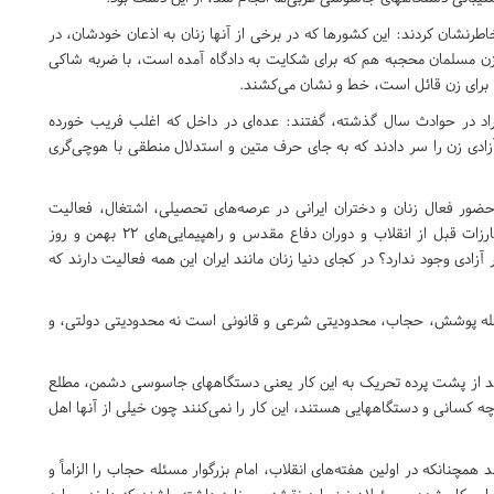
اطرنشان کردند: این کشورها که در برخی از آنها زنان به اذعان خودشان، در
اً زن مسلمان محجبه هم که برای شکایت به دادگاه آمده است، با ضربه شاکی
ا برای زن قائل است، خط و نشان می‌کشند.
فراد در حوادث سال گذشته، گفتند: عده‌ای در داخل که اغلب فریب خورده
زادی زن را سر دادند که به جای حرف متین و استدلال منطقی با هوچی‌گری
ور فعال زنان و دختران ایرانی در عرصه‌های تحصیلی، اشتغال، فعالیت
سیاسی و اجتماعی، مناصب مدیریتی و حضور فعال آنان در مبارزات قبل از انقلاب و دوران دفاع مقدس و راهپیمایی‌های 22 بهمن و روز
زادی وجود ندارد؟ در کجای دنیا زنان مانند ایران این همه فعالیت دارند که
مسئله پوشش، حجاب، محدودیتی شرعی و قانونی است نه محدودیتی دولتی، و
نند از پشت پرده تحریک به این کار یعنی دستگاههای جاسوسی دشمن، مطلع
 کسانی و دستگاههایی هستند، این کار را نمی‌کنند چون خیلی از آنها اهل
مچنانکه در اولین هفته‌های انقلاب، امام بزرگوار مسئله حجاب را الزاماً و