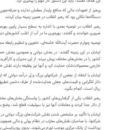
این هدف گفتند: باید این دستور کار مهم را پیگیری کرد.
پرهیز از تعهدات مالی که منافع پایدار مطمئن ندارند و صرفه‌جوی
دستگاه‌ها نکاتی بود که رهبر انقلاب در همین زمینه بیان کردند.
رهبر انقلاب در توصیه بعدی با اشاره به سطح بسیار پایین بهره‌و
ضروری خواندند و گفتند: بهره‌وری ما در آب از اغلب کشورهای د
توصیه چهارم حضرت آیت‌الله خامنه‌ای، «تعیین و تنظیم رابطه من
ایشان در این زمینه گفتند: در بخش دولتی و همچنین بخش خصوص
کشور را در بخش‌های مختلف پیش ببرند. از این مدیران و کارآفرین
خارجی محصولات‌شان حمایت کرد و آنها نیز وظیفه دارند نقش خود
ایشان با انتقاد از بعضی از شرکتهای بزرگ و پُر درآمد دولتی که ا
دلار تلگرامی و قیمت‌های جعلی هدایت‌شده از طرف دشمن تطبیق م
ریال است، انجام بگیرد.
رهبر انقلاب یکی از گرفتاری‌های کشور را وابستگی بخش‌های مختل
از دلار جدا کردند و معاملات آنها نیز با سوئیفت قطع شد، وضع بهت
ایشان با تأکید بر مشخص شدن نقش شرکت‌های بزرگ دولتی در راهب
شرکتها، با صاحبان نقش‌های مخرّب در نظام پولی و مالی همچون
برداشت از بانک مرکزی موجب تورم می‌شوند، بدون رودربایستی ب