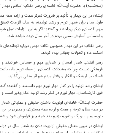
(سه‌شنبه) با حضرت آیت‌الله خامنه‌ای رهبر انقلاب اسلامی دیدار ک
ایشان در این دیدار با تأکید بر ضرورت تمرکز همت و اراده همه مس
طول سال برای «مهار تورم و رشد تولید»، به بیان الزامات تحق
مهم اقتصادی دیگر پرداختند و گفتند: اگر به این الزامات عمل شو
و احساس آسایش نسبی مردم در آخر سال دیده خواهد شد.
رهبر انقلاب در این دیدار همچنین نکات مهمی درباره توطئه‌‌های 
اسفند ماه و تحولات جهانی بیان کردند.
رهبر انقلاب شعار امسال را شعاری مهم و حساس خواندند و افز
فرهنگی نیست چرا که مشکلات اقتصادی از جمله تورمِ بالا، باعث
فساد، بر فرهنگ و افکار و رفتار مردم هم اثر منفی می‌گذارد.
ایشان رشد تولید را در کنار مهار تورم مهم دانستند و گفتند: گا
قوی کارشناسان، مهار تورم در کنار رشد تولید امکان‌پذیر است و
حضرت آیت‌الله خامنه‌ای اولویت داشتن حقیقی و عملیاتی شعار سال
در همه سال، توجه و همت و اراده همه مسئولان و مدیران بر این
بنویسیم و سربرگ و تقویم بزنیم بعد همه چیز فراموش شود و شعار 
ایشان در تبیین معنای حقیقی اولویت دادن به شعار سال در دولت
امکانات سخت‌افزاری از جمله منابع طبیعی و خدادادی و زیرساخت‌ه