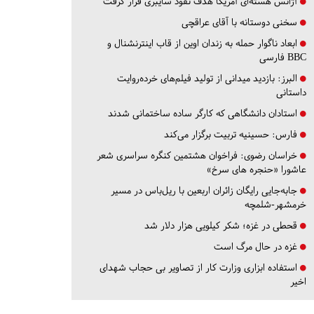
آژانس هسته‌ای آمریکا هدف نفوذ سایبری قرار گرفت
سخنی دوستانه با آقای عراقچی
ابعاد ناگوار حمله به زندان اوین از قاب اینترنشنال و
BBC فارسی
البرز:
بازدید میدانی از تولید فیلم‌های خرده‌روایت
داستانی
استادان دانشگاهی که کارگر ساده ساختمانی شدند
فارس:
حسینیه تربیت برگزار می‌کند
خراسان رضوی:
فراخوان هشتمین کنگره سراسری شعر
عاشورا «حنجره های سرخ»
جابه‌جایی رایگان زائران اربعین با ریل‌باس در مسیر
خرمشهر-شلمچه
قحطی در غزه؛ شکر کیلویی هزار دلار شد
غزه در حال مرگ است
استفاده ابزاری وزارت کار از تصاویر بی حجاب شهدای
اخیر