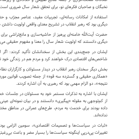
نخبگان و صاحبان فکرهای نو، برای تحقق شعار سال ضروری است.
استفاده از امکانات رسانه‌ای، تجربیات مفید، عناصر مجرّب و 
دیگری بود که رهبر انقلاب در تشریح معنای واقعی اولویت داشتن ش
حضرت آیت‌الله خامنه‌ای پرهیز از حاشیه‌سازی و مانع‌تراشی برای
دیگری دانستند که اولویت شعار سال را معنا و مفهوم حقیقی می‌
ایشان در جمع‌بندی این بخش از سخنانشان تأکید کردند: اگر ا
شاخص‌های اقتصادی درک خواهند کرد و مردم هم در زندگی خود ت
بخش دیگر سخنان رهبر انقلاب در دیدار مسئولان و کارگزاران ن
«همکاری حقیقی و گسترده سه قوه» از جمله تصویب قوانین مورد 
نتیجه»، دو الزام مهمی بود که رهبری به آن اشاره کردند.
ایشان با اشاره به تذکرات مستمر خود به مسئولان در جلسات خصو
از کم‌توجهی به مقوله «پیگیری» دانستند و در بیان نمونه‌ای ع
داده بودند برای خدمت به مردم، طرح‌های عمرانی در مناطق مختل
نداده‌اند.
«ثبات در سیاست‌ها و تصمیمات اقتصادی»، سومین الزامی بود ک
تغییرات پی‌در‌پی اینگونه سیاست‌‎ها را بسیار مضر و باعث بی‌رغبتی سرمایه‌گذاران داخلی و خارجی برشمردند.