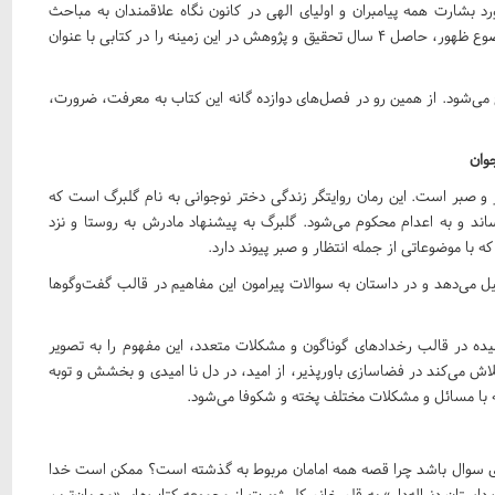
د بشارت همه پیامبران و اولیای الهی در کانون نگاه علاقمندان به مباحث
مهدویت قرار دارد. علیرضا رمضانیان، با در نظر گرفتن اهمیت موضوع ظهور، حاصل ۴ سال تحقیق و پژوهش در این زمینه را در کتابی با عنوان
‌شود. از همین رو در فصل‌های دوازده گانه این کتاب به معرفت، ضرورت،
وان
 و صبر است. این رمان روایتگر زندگی دختر نوجوانی به نام گلبرگ است که
ساند و به اعدام محکوم می‌شود. گلبرگ به پیشنهاد مادرش به روستا و نزد
ه با موضوعاتی از جمله انتظار و صبر پیوند دارد.
شکیل می‌دهد و در داستان به سوالات پیرامون این مفاهیم در قالب گفت‌وگوها
شیده در قالب رخدادهای گوناگون و مشکلات متعدد، این مفهوم را به تصویر
ش می‌کند در فضاسازی باورپذیر، از امید، در دل نا امیدی و بخشش و توبه
 با مسائل و مشکلات مختلف پخته و شکوفا می‌شود.
جای سوال باشد چرا قصه همه امامان مربوط به گذشته است؟ ممکن است خدا
استان دنباله‌دار» به قلم خانم کلر ژوبرت از مجموعه کتاب‌های «مهربان‌ترین