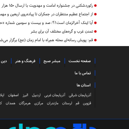
رکوردشکنی در جشنواره امامت و مهدویت با ارسال ۱۵۰ هزار اثر
از اجتماع عظیم منتظران در جمکران تا پیاده‌روی اربعین و مهم
آیا اینک آخرالزمان است!؟/ صد و بیست و سومین شماره «حل
تمدن غرب و گره‌های مختلف آن برای بشر
قم:
پویش رسانه‌ای محله هم‌راه با امام زمان (عج) برگزار می‌ش
صفحه نخست
مبشر صبح
فرهنگ و هنر
دین 
تماس با ما
استان ها
آذربایجان شرقی
آذربایجان غربی
اردبیل
البرز
اصفهان
ایلا
قزوین
قم
لرستان
مازندران
مرکزی
هرمزگان
همدان
کر