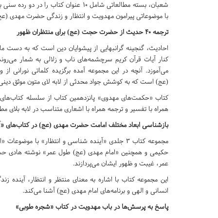
شعبان، بسته مطالعاتی شامل ۱۰ عنوان کتاب را د
با موضوعاتی پیرامون مهدویت و انتظار و زندگی حضرت مهدی (عج
ترجمه ۴۰ حدیث از حضرت حجت (عج) برای منتظران ظهور
احادیث، گنجینه گرانبهایی از پیشوایان دین است که به دست م
کنار آیات قرآن کریم سرچشمه‌های ناب و زلالی به شمار می‌روند
می‌آموزد. آنچه در این مجموعه آمده برگزیده کلماتی نورانی ا
(عج) است که به کوشش جواد محدثی از لابه لای متون موثق دین
کتاب «حکمت‌های مهدوی» پانزدهمین کتاب از سلسله کتاب‌های
همراه با تفسیر و ترجمه همراه با اشعاری متناسب در لابه بلای م
بازشناسی ابعاد مختلف امامت حضرت مهدی (عج) در کتاب‌های «آ
مجموعه کتاب ۳ جلدی «آینده شناسی و انتظار» با مو
حکیمی و همچنین «امام مهدی (عج) طول عمر» نوشته هادی حس
عمر، غیبت و ظهور ایشان می‌پردازند.
این مجموعه کتاب با اشاره به معنای منتظر و انتظار، آینده زن
انسانی و الهی و برنامه‌های امام مهدی (عج) آشنا می‌کند.
پاسخ به پرسش‌ها در باب مهدویت در کتاب «شجره طوبی»