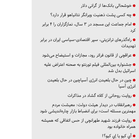
خوشحالی بانک‌ها از گرانی دلار
چه کسی پشت ذهنیت ویرانگر نتانیاهو قرار دارد؟
امام جماعت این مسجد در ۳ سال، نمازگزاران را ۴ برابر
کرد
راه‌گذرهای ترانزیتی، سپر اقتصادی-سیاسی ایران در برابر
تهدیدات
عراقچی از قانون فراتر رود، مجازات و استیضاح می‌شود
جشنواره بین‌المللی فیلم تورنتو به صحنه اعتراض علیه
اسرائیل بدل شد
چین در حال بلعیدن انرژی آسیاچین در حال بلعیدن
انرژی آسیا
روایت روحانی از کلاه گشاد در مذاکرات
رهبرانقلاب در دیدار هیئت دولت: معیشت مردم
مهمترین مسئله است؛ برای انضباط بازار چاره‌اندیشی شود
روایت فرزند شهید طهرانچی از حس اتفاقی که همیشه
همراه خانواده بود
آي كيو يا اِي كيو؟!