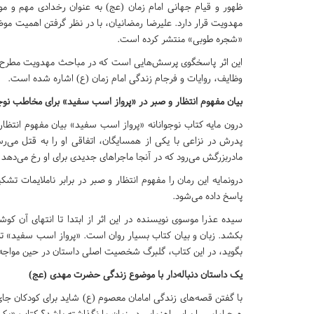
ظهور و قیام جهانی امام زمان (عج) به عنوان رخدادی مهم و مور
«شجره طوبی» منتشر کرده است.
این اثر پاسخگوی پرسش‌هایی است که در مباحث مهدویت مطرح می
وظایف، روایات و فرجام زندگی امام زمان (ع) اشاره شده است.
بیان مفهوم انتظار و صبر در «پرواز اسب سفید» برای مخاطب نوج
درون مایه کتاب نوجوانانه «پرواز اسب سفید» بیان مفهوم انتظار
پدرش در نزاعی با یکی از همسایگان، اتفاقی او را به قتل می‌ر
مادربزرگش می‌رود که در آنجا ماجراهای جدیدی برای او رخ می‌دهد ک
درونمایه این رمان را مفهوم انتظار و صبر در برابر ناملایمات ت
پاسخ داده می‌شود.
سیده عذرا موسوی نویسنده در این اثر از ابتدا تا انتهای آن کو
بکشد. زبان و بیان کتاب بسیار روان است. «پرواز اسب سفید» تلا
بگوید، در این کتاب، گلبرگ شخصیت اصلی داستان در حین مواجه
یک داستان دنباله‌دار با موضوع زندگی حضرت مهدی (عج)
با گفتن قصه‌های زندگی امامان معصوم (ع) شاید برای کودکان 
هیچ امامی را برای راهنمایی در زمان ما نگذاشته باشد؟ کتاب «یک د