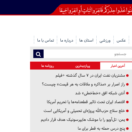
عکس
ورزشی
استان ها
درباره ما
تماس با ما
آخرین اخبار
پربازدیدترین
روزنامه ها
مشتریان نفت ایران در ۷ سال گذشته +فیلم
راز اصرار بر «مذاکره و ملاقات به هر قیمت» چیست؟
آنتن شبکه افق «خط‌خطی» شد
اقتصاد ایران تحت تاثیر قطعنامه‌ها یا تحریم‌ آمریکا
خلع سلاح حزب‌الله پروژه‌ای تحمیلی و آمریکایی است
یمن: تل‌آویو را با موشک هایپرسونیک هدف قرار دادیم
پنج درس‌ حمله به قطر برای ما