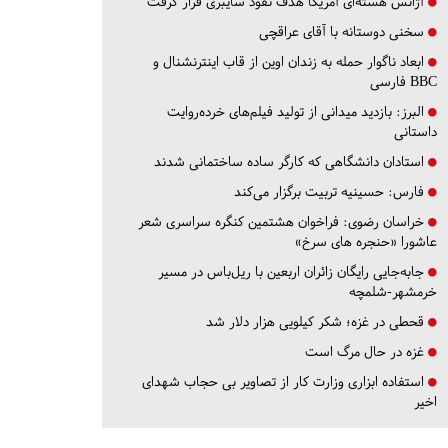
آژانس هسته‌ای آمریکا هدف نفوذ سایبری قرار گرفت
سخنی دوستانه با آقای عراقچی
ابعاد ناگوار حمله به زندان اوین از قاب اینترنشنال و
BBC فارسی
البرز:
بازدید میدانی از تولید فیلم‌های خرده‌روایت
داستانی
استادان دانشگاهی که کارگر ساده ساختمانی شدند
فارس:
حسینیه تربیت برگزار می‌کند
خراسان رضوی:
فراخوان هشتمین کنگره سراسری شعر
عاشورا «حنجره های سرخ»
جابه‌جایی رایگان زائران اربعین با ریل‌باس در مسیر
خرمشهر-شلمچه
قحطی در غزه؛ شکر کیلویی هزار دلار شد
غزه در حال مرگ است
استفاده ابزاری وزارت کار از تصاویر بی حجاب شهدای
اخیر