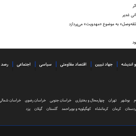
انی غدیر
قه‌وصل» به موضوع «مهدویت» می‌پردازد
ود
و اندیشه
جهاد تبیین
اقتصاد مقاومتی
سیاسی
اجتماعی
رصد
م
بوشهر
تهران
چهارمحال و بختیاری
خراسان جنوبی
خراسان رضوی
خراسان شمالی
دستان
کرمان
کرمانشاه
کهگیلویه و بویراحمد
گلستان
گیلان
یزد