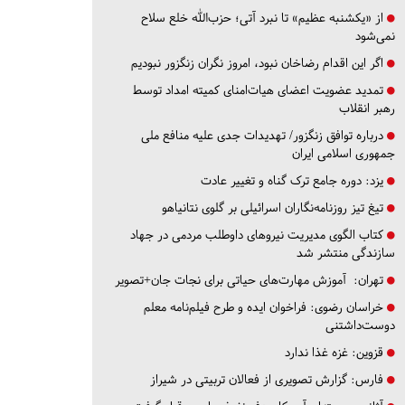
از «یکشنبه عظیم» تا نبرد آتی؛ حزب‌الله خلع سلاح
نمی‌شود
اگر این اقدام رضاخان نبود، امروز نگران زنگزور نبودیم
تمدید عضویت اعضای هیات‌امنای کمیته امداد توسط
رهبر انقلاب
درباره توافق زنگزور/ تهدیدات جدی علیه منافع ملی
جمهوری اسلامی ایران
یزد:
دوره جامع ترک گناه و تغییر عادت
تیغ تیز روزنامه‌نگاران اسرائیلی بر گلوی نتانیاهو
کتاب الگوی مدیریت نیروهای داوطلب مردمی در جهاد
سازندگی منتشر شد
تهران:
آموزش مهارت‌های حیاتی برای نجات جان+تصویر
خراسان رضوی:
فراخوان ایده و طرح فیلم‌نامه معلم
دوست‌داشتنی
قزوین:
غزه غذا ندارد
فارس:
گزارش تصویری از فعالان تربیتی در شیراز