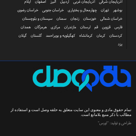
آذربایجان شرقی
آذربایجان غربی
اردبیل
البرز
اصفهان
ایلام
بوشهر
تهران
چهارمحال و بختیاری
خراسان جنوبی
خراسان رضوی
خراسان شمالی
خوزستان
زنجان
سمنان
سیستان و بلوچستان
فارس
قزوین
قم
لرستان
مازندران
مرکزی
هرمزگان
همدان
کردستان
کرمان
کرمانشاه
کهگیلویه و بویراحمد
گلستان
گیلان
یزد
تمام حقوق مادی و معنوی این سایت متعلق به
حلقه وصل
است و استفاده از
مطالب با ذکر منبع بلامانع است.
طراحی و تولید:
"اورس"