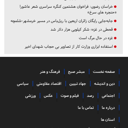
خراسان رضوی:
فراخوان هشتمین کنگره سراسری شعر عاشورا
«حنجره های سرخ»
جابه‌جایی رایگان زائران اربعین با ریل‌باس در مسیر خرمشهر-شلمچه
قحطی در غزه؛ شکر کیلویی هزار دلار شد
غزه در حال مرگ است
استفاده ابزاری وزارت کار از تصاویر بی حجاب شهدای اخیر
صفحه نخست
مبشر صبح
فرهنگ و هنر
دین و اندیشه
جهاد تبیین
اقتصاد مقاومتی
سیاسی
اجتماعی
رصد
فیلم و صوت
عکس
ورزشی
درباره ما
تماس با ما
استان ها