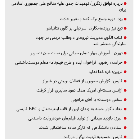
درباره توافق زنگزور/ تهدیدات جدی علیه منافع ملی جمهوری اسلامی
ایران
یزد:
دوره جامع ترک گناه و تغییر عادت
تیغ تیز روزنامه‌نگاران اسرائیلی بر گلوی نتانیاهو
کتاب الگوی مدیریت نیروهای داوطلب مردمی در جهاد
سازندگی منتشر شد
تهران:
آموزش مهارت‌های حیاتی برای نجات جان+تصویر
خراسان رضوی:
فراخوان ایده و طرح فیلم‌نامه معلم دوست‌داشتنی
قزوین:
غزه غذا ندارد
فارس:
گزارش تصویری از فعالان تربیتی در شیراز
آژانس هسته‌ای آمریکا هدف نفوذ سایبری قرار گرفت
سخنی دوستانه با آقای عراقچی
ابعاد ناگوار حمله به زندان اوین از قاب اینترنشنال و BBC فارسی
البرز:
بازدید میدانی از تولید فیلم‌های خرده‌روایت داستانی
استادان دانشگاهی که کارگر ساده ساختمانی شدند
فارس:
حسینیه تربیت برگزار می‌کند