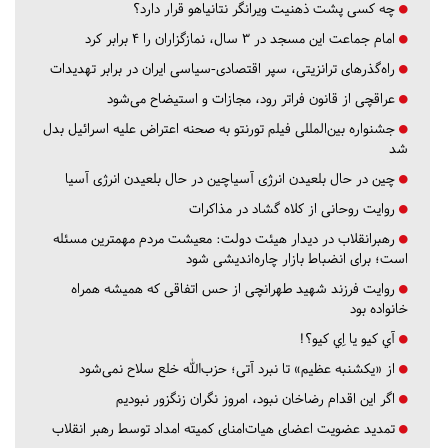
چه کسی پشت ذهنیت ویرانگر نتانیاهو قرار دارد؟
امام جماعت این مسجد در ۳ سال، نمازگزاران را ۴ برابر کرد
راه‌گذرهای ترانزیتی، سپر اقتصادی-سیاسی ایران در برابر تهدیدات
عراقچی از قانون فراتر رود، مجازات و استیضاح می‌شود
جشنواره بین‌المللی فیلم تورنتو به صحنه اعتراض علیه اسرائیل بدل
شد
چین در حال بلعیدن انرژی آسیاچین در حال بلعیدن انرژی آسیا
روایت روحانی از کلاه گشاد در مذاکرات
رهبرانقلاب در دیدار هیئت دولت: معیشت مردم مهمترین مسئله
است؛ برای انضباط بازار چاره‌اندیشی شود
روایت فرزند شهید طهرانچی از حس اتفاقی که همیشه همراه
خانواده بود
آي كيو يا اِي كيو؟!
از «یکشنبه عظیم» تا نبرد آتی؛ حزب‌الله خلع سلاح نمی‌شود
اگر این اقدام رضاخان نبود، امروز نگران زنگزور نبودیم
تمدید عضویت اعضای هیات‌امنای کمیته امداد توسط رهبر انقلاب