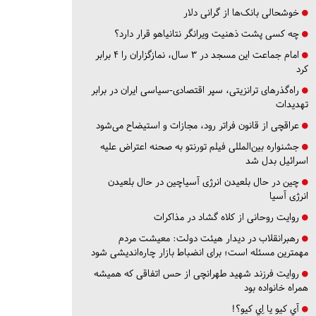
خوشحالی بانک‌ها از گرانی دلار
چه کسی پشت ذهنیت ویرانگر نتانیاهو قرار دارد؟
امام جماعت این مسجد در ۳ سال، نمازگزاران را ۴ برابر
کرد
راه‌گذرهای ترانزیتی، سپر اقتصادی-سیاسی ایران در برابر
تهدیدات
عراقچی از قانون فراتر رود، مجازات و استیضاح می‌شود
جشنواره بین‌المللی فیلم تورنتو به صحنه اعتراض علیه
اسرائیل بدل شد
چین در حال بلعیدن انرژی آسیاچین در حال بلعیدن
انرژی آسیا
روایت روحانی از کلاه گشاد در مذاکرات
رهبرانقلاب در دیدار هیئت دولت: معیشت مردم
مهمترین مسئله است؛ برای انضباط بازار چاره‌اندیشی شود
روایت فرزند شهید طهرانچی از حس اتفاقی که همیشه
همراه خانواده بود
آي كيو يا اِي كيو؟!