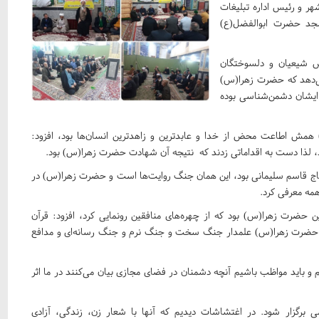
ر و رئیس اداره تبلیغات
ن شامگاه، ۲۷ آذرماه در مسجد حضرت ابوالفضل(ع)
تص شیعیان و دلسوختگان
‌دهد که حضرت زهرا(س)
ایشان دشمن‌شناسی بوده
 همش اطاعت محض از خدا و عابدترین و زاهدترین انسان‌ها بود، افزود:
د، لذا دست به اقداماتی زدند که نتیجه آن شهادت حضرت زهرا(س) بود.
 حاج قاسم سلیمانی بود، این همان جنگ روایت‌ها است و حضرت زهرا(س) در
همه معرفی کرد.
منافقین وجود دارد و این حضرت زهرا(س) بود که از چهره‌های منافقین رونمايی کرد، افزود: قرآن
ند و حضرت زهرا(س) علمدار جنگ سخت و جنگ نرم و جنگ رسانه‌ای و مدافع
 و باید مواظب باشیم آنچه دشمنان در فضای مجازی بیان می‌کنند در ما اثر
 برگزار شود. در اغتشاشات دیدیم که آنها با شعار زن، زندگی، آزادی