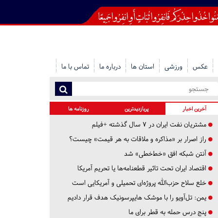
عکس
ورزشی
استان ها
درباره ما
تماس با ما
آخرین اخبار
پربازدیدترین
روزنامه ها
مشتریان نفت ایران در ۷ سال گذشته +فیلم
راز اصرار بر «مذاکره و ملاقات به هر قیمت» چیست؟
آنتن شبکه افق «خط‌خطی» شد
اقتصاد ایران تحت تاثیر قطعنامه‌ها یا تحریم‌ آمریکا
خلع سلاح حزب‌الله پروژه‌ای تحمیلی و آمریکایی است
یمن: تل‌آویو را با موشک هایپرسونیک هدف قرار دادیم
پنج درس‌ حمله به قطر برای ما