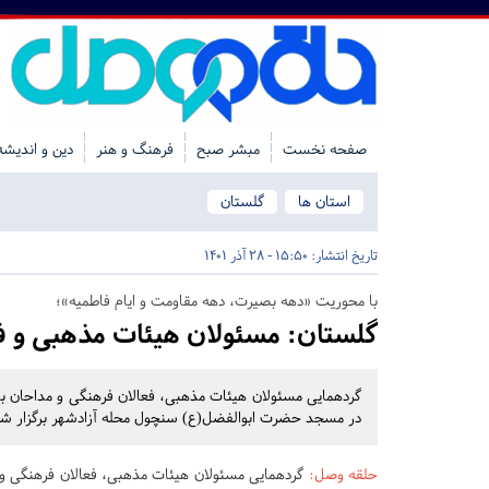
صفحه نخست
مبشر صبح
فرهنگ و هنر
دین و اندیشه
استان ها
گلستان
تاریخ انتشار:
15:50 - 28 آذر 1401
با محوریت «دهه بصیرت، دهه مقاومت و ایام فاطمیه»؛
گلستان:
مسئولان هیئات مذهبی و فع
در مسجد حضرت ابوالفضل(ع) سنچول محله آزادشهر برگزار شد
حلقه وصل
:
گردهمایی مسئولان هیئات مذهبی، فعالان فرهنگی و