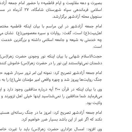
بصیرت و دهه مقاومت و ایام فاطمیه» با حضور امام جمعه آزادشه
اسلامی فرماندهی سپاه شهرستا
سنچول محله آزادشهر برگزارشد.
امام جمعه آزادشهر در این مراسم با بیان‌ اینکه فاطمیه مخ
اهل‌بیت(ع) است، گفت: روایات و سیره معصومین(ع) نشان می
چه خدمتی به شیعه و جامعه اسلامی داشته و بزرگترین خدمت 
است.
حجت‌الاسلام شهابی با بیان‌ اینکه نور وجودی حضرت زهرا(س)
دشمنان نمی‌توانستند این نور را در حضرت زهرا‌(س) خاموش‌ کنن
امام جمعه آزادشهر تصریح کرد: نمونه این امر ترور سردار شهید
جنگ روایت‌ها پیروز شد و چهره واقعی امیر مؤمنان علی(ع) را به 
وی با بیان‌ اینکه در قرآن ۲۰۰ آیه درباره 
می‌فرماید شما منافقین را نمی‌شناسید اینها خیلی اهل تزویر
ولایت بود.
امام جمعه آزادشهر تصريح کرد: امروز ما در جنگ رسانه‌ای هستیم
نکند که اگر غیر از این باشد بسیار ضرر خواهیم کرد.
وی افزود: امسال عزاداری حضرت زهرا(س) باید با غیرت خاصی