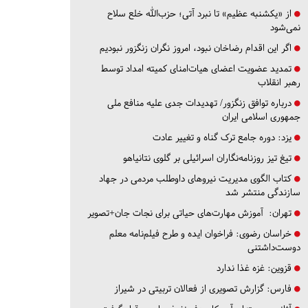
از «یکشنبه عظیم» تا نبرد آتی؛ حزب‌الله خلع سلاح
نمی‌شود
اگر این اقدام رضاخان نبود، امروز نگران زنگزور نبودیم
تمدید عضویت اعضای هیات‌امنای کمیته امداد توسط
رهبر انقلاب
درباره توافق زنگزور/ تهدیدات جدی علیه منافع ملی
جمهوری اسلامی ایران
یزد:
دوره جامع ترک گناه و تغییر عادت
تیغ تیز روزنامه‌نگاران اسرائیلی بر گلوی نتانیاهو
کتاب الگوی مدیریت نیروهای داوطلب مردمی در جهاد
سازندگی منتشر شد
تهران:
آموزش مهارت‌های حیاتی برای نجات جان+تصویر
خراسان رضوی:
فراخوان ایده و طرح فیلم‌نامه معلم
دوست‌داشتنی
قزوین:
غزه غذا ندارد
فارس:
گزارش تصویری از فعالان تربیتی در شیراز