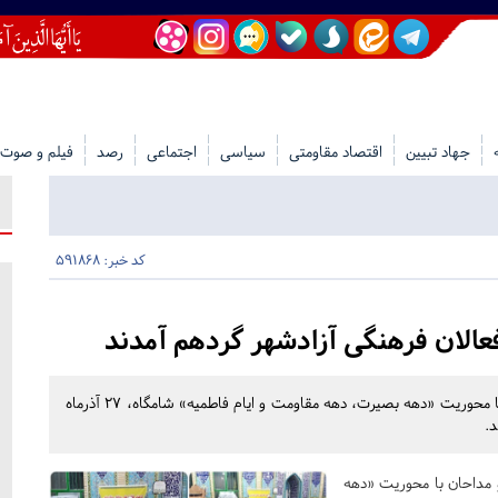
جهاد تبیین
اقتصاد مقاومتی
سیاسی
اجتماعی
رصد
فیلم و صوت
کد خبر: 591868
الان فرهنگی آزادشهر گردهم آمدند
گردهمایی مسئولان هیئات مذهبی، فعالان فرهنگی و مداحان با محوریت «دهه بصیرت، دهه مقاومت و ایام فاطمیه» شامگاه، ۲۷ آذرماه
.
 مداحان با محوریت «دهه