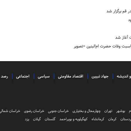
قم برگزار شد
د
 آغاز شد
اسبت وفات حضرت ام‌البنین +تصویر
و اندیشه
جهاد تبیین
اقتصاد مقاومتی
سیاسی
اجتماعی
رصد
م
بوشهر
تهران
چهارمحال و بختیاری
خراسان جنوبی
خراسان رضوی
خراسان شمالی
دستان
کرمان
کرمانشاه
کهگیلویه و بویراحمد
گلستان
گیلان
یزد