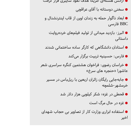
آژانس هسته‌ای آمریکا هدف نفوذ سایبری قرار گرفت
سخنی دوستانه با آقای عراقچی
ابعاد ناگوار حمله به زندان اوین از قاب اینترنشنال و
BBC فارسی
البرز:
بازدید میدانی از تولید فیلم‌های خرده‌روایت
داستانی
استادان دانشگاهی که کارگر ساده ساختمانی شدند
فارس:
حسینیه تربیت برگزار می‌کند
خراسان رضوی:
فراخوان هشتمین کنگره سراسری شعر
عاشورا «حنجره های سرخ»
جابه‌جایی رایگان زائران اربعین با ریل‌باس در مسیر
خرمشهر-شلمچه
قحطی در غزه؛ شکر کیلویی هزار دلار شد
غزه در حال مرگ است
استفاده ابزاری وزارت کار از تصاویر بی حجاب شهدای
اخیر