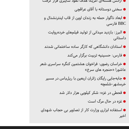
آژانس هسته‌ای آمریکا هدف نفوذ سایبری قرار گرفت
سخنی دوستانه با آقای عراقچی
ابعاد ناگوار حمله به زندان اوین از قاب اینترنشنال و
BBC فارسی
البرز:
بازدید میدانی از تولید فیلم‌های خرده‌روایت
داستانی
استادان دانشگاهی که کارگر ساده ساختمانی شدند
فارس:
حسینیه تربیت برگزار می‌کند
خراسان رضوی:
فراخوان هشتمین کنگره سراسری شعر
عاشورا «حنجره های سرخ»
جابه‌جایی رایگان زائران اربعین با ریل‌باس در مسیر
خرمشهر-شلمچه
قحطی در غزه؛ شکر کیلویی هزار دلار شد
غزه در حال مرگ است
استفاده ابزاری وزارت کار از تصاویر بی حجاب شهدای
اخیر