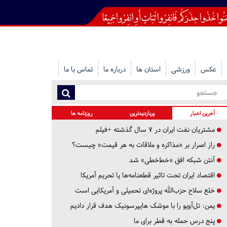
عکس
ورزشی
استان ها
درباره ما
تماس با ما
آخرین اخبار
پربازدیدترین
روزنامه ها
مشتریان نفت ایران در ۷ سال گذشته +فیلم
راز اصرار بر «مذاکره و ملاقات به هر قیمت» چیست؟
آنتن شبکه افق «خط‌خطی» شد
اقتصاد ایران تحت تاثیر قطعنامه‌ها یا تحریم‌ آمریکا
خلع سلاح حزب‌الله پروژه‌ای تحمیلی و آمریکایی است
یمن: تل‌آویو را با موشک هایپرسونیک هدف قرار دادیم
پنج درس‌ حمله به قطر برای ما