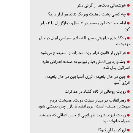
خوشحالی بانک‌ها از گرانی دلار
چه کسی پشت ذهنیت ویرانگر نتانیاهو قرار دارد؟
امام جماعت این مسجد در ۳ سال، نمازگزاران را ۴ برابر
کرد
راه‌گذرهای ترانزیتی، سپر اقتصادی-سیاسی ایران در برابر
تهدیدات
عراقچی از قانون فراتر رود، مجازات و استیضاح می‌شود
جشنواره بین‌المللی فیلم تورنتو به صحنه اعتراض علیه
اسرائیل بدل شد
چین در حال بلعیدن انرژی آسیاچین در حال بلعیدن
انرژی آسیا
روایت روحانی از کلاه گشاد در مذاکرات
رهبرانقلاب در دیدار هیئت دولت: معیشت مردم
مهمترین مسئله است؛ برای انضباط بازار چاره‌اندیشی شود
روایت فرزند شهید طهرانچی از حس اتفاقی که همیشه
همراه خانواده بود
آي كيو يا اِي كيو؟!