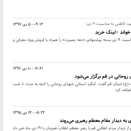
کاظمی به مناسبت ۹ دی؛
09:12 - 5 دی 1397
انتشارات شهید کاظمی به مناسبت 9 دی بسته پیشنهادی «دهه بصیرت» را همراه با فروش ویژه معرفی و
16:41 - 10 دی 1396
روحانی در قم برگزار می‌شود
فرمانده سپاه علی بن ابیطالب (ع) استان قم گفت: کنگره استانی شهدای روحانی را البته به مدت 10 شب
واهد کرد.
08:24 - 14 دی 1395
رییس شورای اسلامی شهر قم از دیدار مردم انقلابی قم با رهبر معظم انقلاب همزمان با 19 دی ماه خبر داد