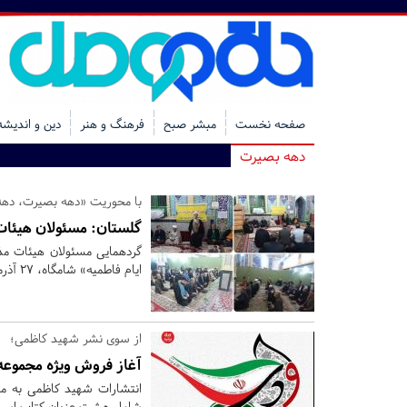
صفحه نخست
مبشر صبح
فرهنگ و هنر
دین و اندیشه
دهه بصیرت
با محوریت «دهه بصیرت، دهه 
گلستان:
مسئولان هیئات 
گردهمایی مسئولان هیئات مذ
ایام فاطمیه» شامگاه، ۲۷ آذرماه در مسجد حضرت ابوالفضل(ع) سنچول محله آزادشهر برگزار شد.
از سوی نشر شهید کاظمی؛
آغاز فروش ویژه مجموع
انتشارات شهید کاظمی به م
شامل هشت عنوان کتاب است 