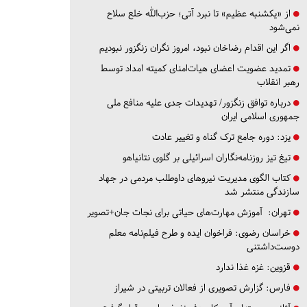
از «یکشنبه عظیم» تا نبرد آتی؛ حزب‌الله خلع سلاح
نمی‌شود
اگر این اقدام رضاخان نبود، امروز نگران زنگزور نبودیم
تمدید عضویت اعضای هیات‌امنای کمیته امداد توسط
رهبر انقلاب
درباره توافق زنگزور/ تهدیدات جدی علیه منافع ملی
جمهوری اسلامی ایران
یزد:
دوره جامع ترک گناه و تغییر عادت
تیغ تیز روزنامه‌نگاران اسرائیلی بر گلوی نتانیاهو
کتاب الگوی مدیریت نیروهای داوطلب مردمی در جهاد
سازندگی منتشر شد
تهران:
آموزش مهارت‌های حیاتی برای نجات جان+تصویر
خراسان رضوی:
فراخوان ایده و طرح فیلم‌نامه معلم
دوست‌داشتنی
قزوین:
غزه غذا ندارد
فارس:
گزارش تصویری از فعالان تربیتی در شیراز