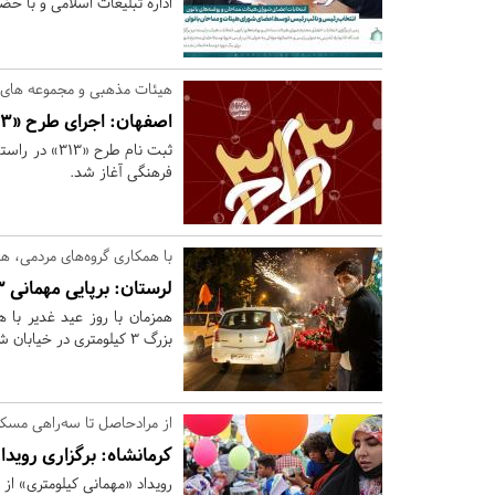
اداره تبلیغات اسلامی و با حض
هیئات مذهبی و مجموعه های 
اصفهان:
اجرای طرح «313»/ دوره ای جهت توانمند سازی و تربیت کنشگر جمعیت
ثبت نام طرح
فرهنگی آغاز شد.
با همکاری گروه‌های مردمی، 
لرستان:
برپایی مهمانی ۳ کیلومتری غدیر در خرم‌آباد
همزمان با روز عید غدیر با 
بزرگ ۳ کیلومتری در خیابان شورا برپا می شود.
از مرادحاصل تا سه‌راهی مسک
کرمانشاه:
برگزاری رویدا
رویداد «مهمانی کیلومتری» از