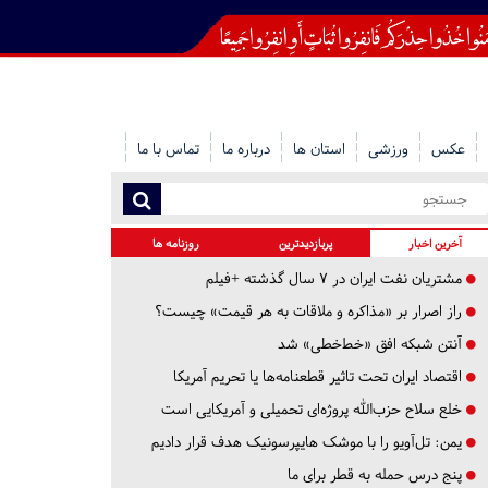
عکس
ورزشی
استان ها
درباره ما
تماس با ما
آخرین اخبار
پربازدیدترین
روزنامه ها
مشتریان نفت ایران در ۷ سال گذشته +فیلم
راز اصرار بر «مذاکره و ملاقات به هر قیمت» چیست؟
آنتن شبکه افق «خط‌خطی» شد
اقتصاد ایران تحت تاثیر قطعنامه‌ها یا تحریم‌ آمریکا
خلع سلاح حزب‌الله پروژه‌ای تحمیلی و آمریکایی است
یمن: تل‌آویو را با موشک هایپرسونیک هدف قرار دادیم
پنج درس‌ حمله به قطر برای ما