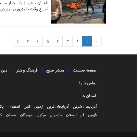
فعالان بیش از یک هزار مسجد
اسرع وقت با مزدوران آموزش‌د
»
7
6
5
4
3
2
1
«
صفحه نخست
مبشر صبح
فرهنگ و هنر
دین 
تماس با ما
استان ها
آذربایجان شرقی
آذربایجان غربی
اردبیل
البرز
اصفهان
ایلا
قزوین
قم
لرستان
مازندران
مرکزی
هرمزگان
همدان
کر