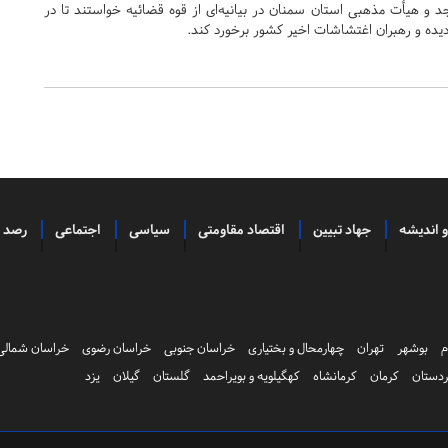
 و هیأت مذهبی استان سمنان در بیانیه‌ای از قوه قضائیه خواستند تا در
یده و رهبران اغتشاشات اخیر کشور برخورد کند.
و اندیشه
جهاد تبیین
اقتصاد مقاومتی
سیاسی
اجتماعی
رصد
م
بوشهر
تهران
چهارمحال و بختیاری
خراسان جنوبی
خراسان رضوی
خراسان شمالی
دستان
کرمان
کرمانشاه
کهگیلویه و بویراحمد
گلستان
گیلان
یزد