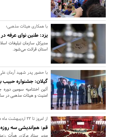
با همکاری هیئات مذهبی؛
یزد:
طنین نوای عرفه در ۴۵۰ نقطه استان
استان قرائت می‌شود.
با حضور پدر شهید آرمان علی
گیلان:
جشنواره حبیب به 
آئین اختتامیه سومین دوره 
امنیت و هیئات مذهبی در سالن
از امروز تا 22 اردیبهشت ماه در قم؛
قم:
هم‌اندیشی سه روزه 
مدیر ستاد مرکزی هیأت رزم