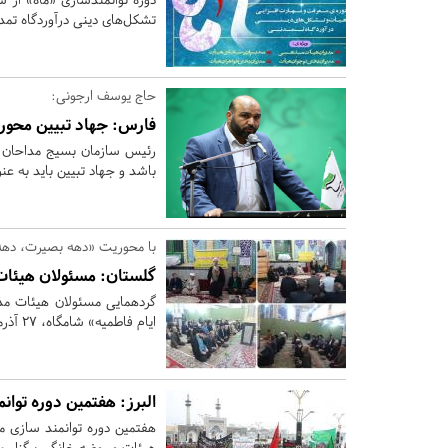
تشکل‌های دینی درآوردگاه تمدن
حاج یوسف ارجونی:
فارس:
جهاد تبیین محور 
رئیس سازمان بسیج مداحان 
باشد و جهاد تبیین باید به عن
با محوریت «دهه بصیرت، دهه 
گلستان:
مسئولان هیئات 
گردهمایی مسئولان هیئات مذ
ایام فاطمیه» شامگاه، ۲۷ آذرماه در مسجد حضرت ابوالفضل(ع) سنچول محله آزادشهر برگزار شد.
البرز:
هفتمین دوره توانم
هیئات و روضه خانگی برگزار می