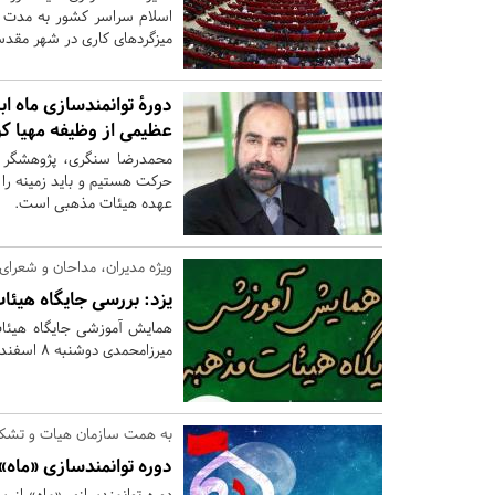
میزگردهای کاری در شهر مقدس
دورهٔ توانمندسازی ماه ا
عظیمی از وظیفه مهیا ک
محمدرضا سنگری، پژوهشگر ا
حرکت هستیم و باید زمینه را 
عهده هیئات مذهبی است.
ویژه مدیران، مداحان و شعرای 
یزد:
بررسی جایگاه هیئا
همایش آموزشی جایگاه هیئات
میرزامحمدی دوشنبه 8 اسفندماه برگزرا می شوئد
به همت سازمان هیات و تشکل
دوره توانمندسازی «ماه»
دوره توانمندسازی «ماه» از 