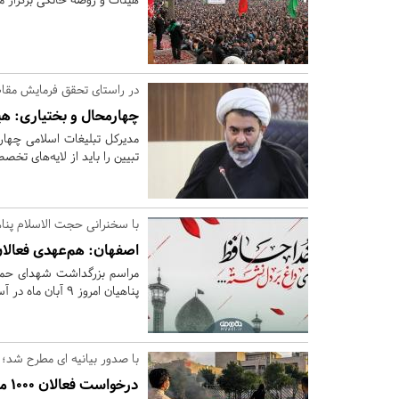
در راستای تحقق فرمایش مقا
چهارمحال و بختیاری:
هیئ
مدیرکل تبلیغات اسلامی چهار
تبیین را باید از لایه‌های تخص
با سخنرانی حجت الاسلام پناه
اصفهان:
هم‌عهدی فعالا
مراسم بزرگداشت شهدای حمل
پناهیان امروز 9 آبان ماه در آستان مقدس امامزاده شاه میرحمزه اصفهان برگزار می شود.
با صدور بیانیه ای مطرح شد؛
درخواست فعالان 1000 مسجد و هیأت مذهبی/ با رهبران اغتشاشات برخورد کنید