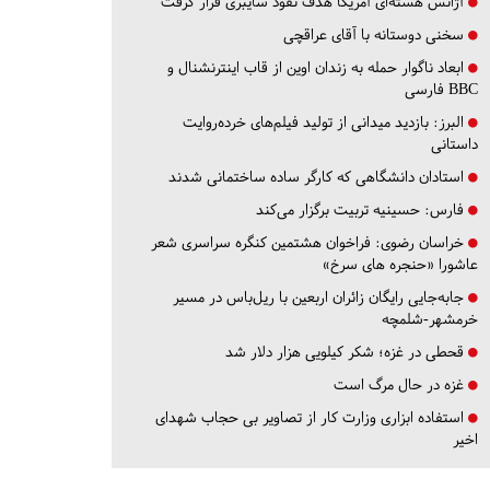
آژانس هسته‌ای آمریکا هدف نفوذ سایبری قرار گرفت
سخنی دوستانه با آقای عراقچی
ابعاد ناگوار حمله به زندان اوین از قاب اینترنشنال و
BBC فارسی
البرز:
بازدید میدانی از تولید فیلم‌های خرده‌روایت
داستانی
استادان دانشگاهی که کارگر ساده ساختمانی شدند
فارس:
حسینیه تربیت برگزار می‌کند
خراسان رضوی:
فراخوان هشتمین کنگره سراسری شعر
عاشورا «حنجره های سرخ»
جابه‌جایی رایگان زائران اربعین با ریل‌باس در مسیر
خرمشهر-شلمچه
قحطی در غزه؛ شکر کیلویی هزار دلار شد
غزه در حال مرگ است
استفاده ابزاری وزارت کار از تصاویر بی حجاب شهدای
اخیر