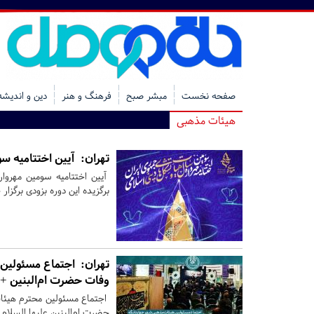
صفحه نخست
مبشر صبح
فرهنگ و هنر
دین و اندیشه
هیئات مذهبی
تهران:
آیین اختتامیه سومین
آیین اختتامیه سومین مهروا
برگزیده این دوره بزودی برگزار
تهران:
اجتماع مسئولین 
وفات حضرت ام‌البنین +
اجتماع مسئولین محترم هیئات
حضرت ام‌البنین علیها السلام 