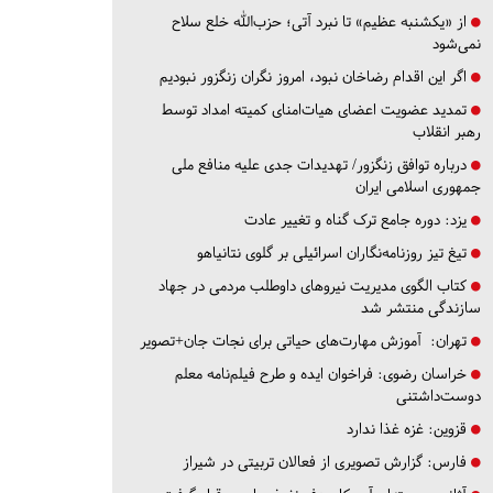
از «یکشنبه عظیم» تا نبرد آتی؛ حزب‌الله خلع سلاح
نمی‌شود
اگر این اقدام رضاخان نبود، امروز نگران زنگزور نبودیم
تمدید عضویت اعضای هیات‌امنای کمیته امداد توسط
رهبر انقلاب
درباره توافق زنگزور/ تهدیدات جدی علیه منافع ملی
جمهوری اسلامی ایران
یزد:
دوره جامع ترک گناه و تغییر عادت
تیغ تیز روزنامه‌نگاران اسرائیلی بر گلوی نتانیاهو
کتاب الگوی مدیریت نیروهای داوطلب مردمی در جهاد
سازندگی منتشر شد
تهران:
آموزش مهارت‌های حیاتی برای نجات جان+تصویر
خراسان رضوی:
فراخوان ایده و طرح فیلم‌نامه معلم
دوست‌داشتنی
قزوین:
غزه غذا ندارد
فارس:
گزارش تصویری از فعالان تربیتی در شیراز