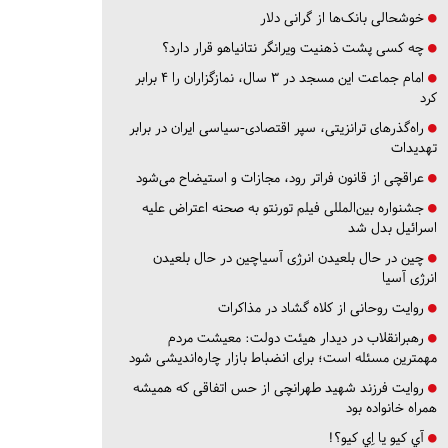
خوشحالی بانک‌ها از گرانی دلار
چه کسی پشت ذهنیت ویرانگر نتانیاهو قرار دارد؟
امام جماعت این مسجد در ۳ سال، نمازگزاران را ۴ برابر
کرد
راه‌گذرهای ترانزیتی، سپر اقتصادی-سیاسی ایران در برابر
تهدیدات
عراقچی از قانون فراتر رود، مجازات و استیضاح می‌شود
جشنواره بین‌المللی فیلم تورنتو به صحنه اعتراض علیه
اسرائیل بدل شد
چین در حال بلعیدن انرژی آسیاچین در حال بلعیدن
انرژی آسیا
روایت روحانی از کلاه گشاد در مذاکرات
رهبرانقلاب در دیدار هیئت دولت: معیشت مردم
مهمترین مسئله است؛ برای انضباط بازار چاره‌اندیشی شود
روایت فرزند شهید طهرانچی از حس اتفاقی که همیشه
همراه خانواده بود
آي كيو يا اِي كيو؟!