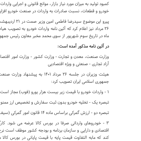
خودرو و قطعات، نسبت صادرات به واردات در صنعت خودرو افزای
پیرو این موضوع
۲۶ مرداد نیز اعلام کرد که آئین نامه واردات خودرو به تصویب 
ماه در تاریخ سوم شهریور از سوی محمد مخبر معاون رئیس جمهور
در آئین نامه مذکور آمده است:
وزارت صنعت، معدن و تجارت - وزارت کشور - وزارت امور اقتصادی
آزاد تجاری - صنعتی و ویژه اقتصادیی
هیئت وزیران در جلسه ۲۶ مرداد ۱
جمهوری اسلامی ایران تصویب کرد:
۱ - واردات خودرو با قیمت زیر بیست هزار یورو (فوب) مجاز است. اولویت واردات با خودروهای زیر ۱۰ هزار یورو (فوب) است.
تبصره یک - تخلیه خودرو بدون ثبت سفارش و تخصیص ارز ممنو
تبصره دو - ارزش گمرکی براساس ماده ۱۴ قانون امور گمرکی (سیف) محاسبه خواهد شد.
۳ - خودروهای وارداتی صرفا در بورس کالا عرضه می شود. ک
اقتصادی و دارایی و سازمان برنامه و بودجه کشور موظف است نرخ 
کند که مابه التفاوت قیمت پایه با قیمت پایانی در بورس کالا 