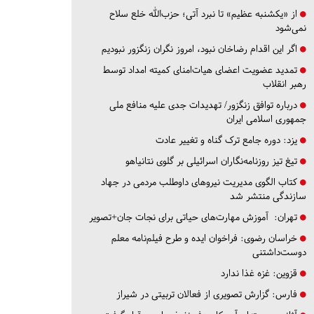
از «یکشنبه عظیم» تا نبرد آتی؛ حزب‌الله خلع سلاح
نمی‌شود
اگر این اقدام رضاخان نبود، امروز نگران زنگزور نبودیم
تمدید عضویت اعضای هیات‌امنای کمیته امداد توسط
رهبر انقلاب
درباره توافق زنگزور/ تهدیدات جدی علیه منافع ملی
جمهوری اسلامی ایران
یزد:
دوره جامع ترک گناه و تغییر عادت
تیغ تیز روزنامه‌نگاران اسرائیلی بر گلوی نتانیاهو
کتاب الگوی مدیریت نیروهای داوطلب مردمی در جهاد
سازندگی منتشر شد
تهران:
آموزش مهارت‌های حیاتی برای نجات جان+تصویر
خراسان رضوی:
فراخوان ایده و طرح فیلم‌نامه معلم
دوست‌داشتنی
قزوین:
غزه غذا ندارد
فارس:
گزارش تصویری از فعالان تربیتی در شیراز