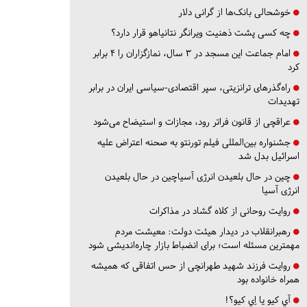
خوشحالی بانک‌ها از گرانی دلار
چه کسی پشت ذهنیت ویرانگر نتانیاهو قرار دارد؟
امام جماعت این مسجد در ۳ سال، نمازگزاران را ۴ برابر
کرد
راه‌گذرهای ترانزیتی، سپر اقتصادی-سیاسی ایران در برابر
تهدیدات
عراقچی از قانون فراتر رود، مجازات و استیضاح می‌شود
جشنواره بین‌المللی فیلم تورنتو به صحنه اعتراض علیه
اسرائیل بدل شد
چین در حال بلعیدن انرژی آسیاچین در حال بلعیدن
انرژی آسیا
روایت روحانی از کلاه گشاد در مذاکرات
رهبرانقلاب در دیدار هیئت دولت: معیشت مردم
مهمترین مسئله است؛ برای انضباط بازار چاره‌اندیشی شود
روایت فرزند شهید طهرانچی از حس اتفاقی که همیشه
همراه خانواده بود
آي كيو يا اِي كيو؟!