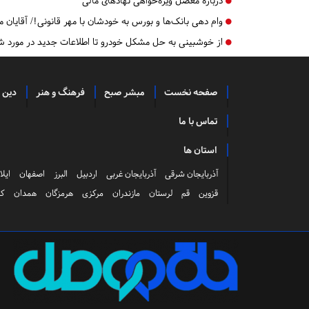
درباره معضل ‌ویژه‌خواهی نهاد‌های مالی
وام دهی بانک‌ها و بورس به خودشان با مهر قانونی!/ آقایان م
از خوشبینی به حل مشکل خودرو تا اطلاعات جدید در مورد
صفحه نخست
مبشر صبح
فرهنگ و هنر
دین 
تماس با ما
استان ها
آذربایجان شرقی
آذربایجان غربی
اردبیل
البرز
اصفهان
ایلا
قزوین
قم
لرستان
مازندران
مرکزی
هرمزگان
همدان
کر