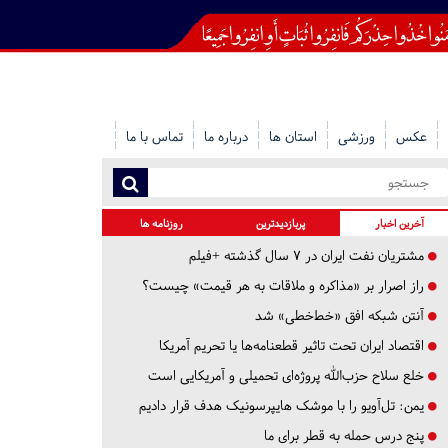
عکس
ورزشی
استان ها
درباره ما
تماس با ما
آخرین اخبار
پربازدیدترین
روزنامه ها
مشتریان نفت ایران در ۷ سال گذشته +فیلم
راز اصرار بر «مذاکره و ملاقات به هر قیمت» چیست؟
آنتن شبکه افق «خط‌خطی» شد
اقتصاد ایران تحت تاثیر قطعنامه‌ها یا تحریم‌ آمریکا
خلع سلاح حزب‌الله پروژه‌ای تحمیلی و آمریکایی است
یمن: تل‌آویو را با موشک هایپرسونیک هدف قرار دادیم
پنج درس‌ حمله به قطر برای ما