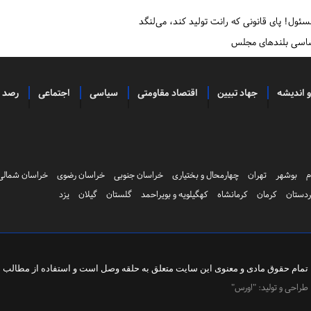
سئول! پای قانونی که رانت تولید کند، می‌لنگد
 شاسی بلندهای مجلس
و اندیشه
جهاد تبیین
اقتصاد مقاومتی
سیاسی
اجتماعی
رصد
م
بوشهر
تهران
چهارمحال و بختیاری
خراسان جنوبی
خراسان رضوی
خراسان شمالی
دستان
کرمان
کرمانشاه
کهگیلویه و بویراحمد
گلستان
گیلان
یزد
تمام حقوق مادی و معنوی این سایت متعلق به
حلقه وصل
است و استفاده از مطالب با 
طراحی و تولید:
"اورس"