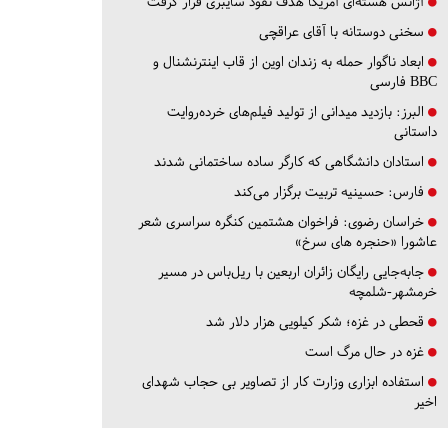
آژانس هسته‌ای آمریکا هدف نفوذ سایبری قرار گرفت
سخنی دوستانه با آقای عراقچی
ابعاد ناگوار حمله به زندان اوین از قاب اینترنشنال و
BBC فارسی
البرز:
بازدید میدانی از تولید فیلم‌های خرده‌روایت
داستانی
استادان دانشگاهی که کارگر ساده ساختمانی شدند
فارس:
حسینیه تربیت برگزار می‌کند
خراسان رضوی:
فراخوان هشتمین کنگره سراسری شعر
عاشورا «حنجره های سرخ»
جابه‌جایی رایگان زائران اربعین با ریل‌باس در مسیر
خرمشهر-شلمچه
قحطی در غزه؛ شکر کیلویی هزار دلار شد
غزه در حال مرگ است
استفاده ابزاری وزارت کار از تصاویر بی حجاب شهدای
اخیر