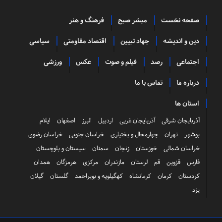
صفحه نخست
مبشر صبح
فرهنگ و هنر
دین و اندیشه
جهاد تبیین
اقتصاد مقاومتی
سیاسی
اجتماعی
رصد
فیلم و صوت
عکس
ورزشی
درباره ما
تماس با ما
استان ها
آذربایجان شرقی
آذربایجان غربی
اردبیل
البرز
اصفهان
ایلام
بوشهر
تهران
چهارمحال و بختیاری
خراسان جنوبی
خراسان رضوی
خراسان شمالی
خوزستان
زنجان
سمنان
سیستان و بلوچستان
فارس
قزوین
قم
لرستان
مازندران
مرکزی
هرمزگان
همدان
کردستان
کرمان
کرمانشاه
کهگیلویه و بویراحمد
گلستان
گیلان
یزد