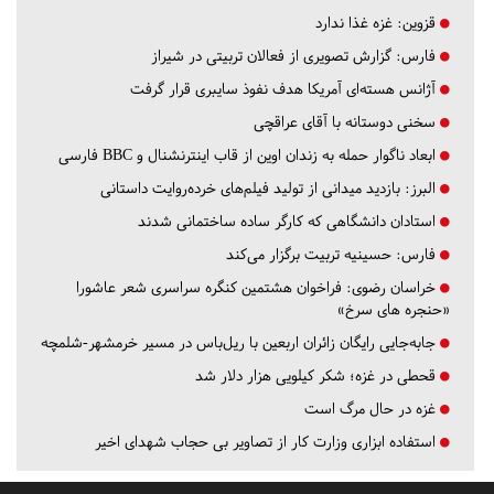
قزوین:
غزه غذا ندارد
فارس:
گزارش تصویری از فعالان تربیتی در شیراز
آژانس هسته‌ای آمریکا هدف نفوذ سایبری قرار گرفت
سخنی دوستانه با آقای عراقچی
ابعاد ناگوار حمله به زندان اوین از قاب اینترنشنال و BBC فارسی
البرز:
بازدید میدانی از تولید فیلم‌های خرده‌روایت داستانی
استادان دانشگاهی که کارگر ساده ساختمانی شدند
فارس:
حسینیه تربیت برگزار می‌کند
خراسان رضوی:
فراخوان هشتمین کنگره سراسری شعر عاشورا
«حنجره های سرخ»
جابه‌جایی رایگان زائران اربعین با ریل‌باس در مسیر خرمشهر-شلمچه
قحطی در غزه؛ شکر کیلویی هزار دلار شد
غزه در حال مرگ است
استفاده ابزاری وزارت کار از تصاویر بی حجاب شهدای اخیر