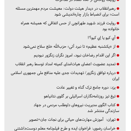
رهبرانقلاب در دیدار هیئت دولت: معیشت مردم مهمترین مسئله
است؛ برای انضباط بازار چاره‌اندیشی شود
روایت فرزند شهید طهرانچی از حس اتفاقی که همیشه همراه
خانواده بود
آي كيو يا اِي كيو؟!
از «یکشنبه عظیم» تا نبرد آتی؛ حزب‌الله خلع سلاح نمی‌شود
اگر این اقدام رضاخان نبود، امروز نگران زنگزور نبودیم
تمدید عضویت اعضای هیات‌امنای کمیته امداد توسط رهبر انقلاب
درباره توافق زنگزور/ تهدیدات جدی علیه منافع ملی جمهوری اسلامی
ایران
یزد:
دوره جامع ترک گناه و تغییر عادت
تیغ تیز روزنامه‌نگاران اسرائیلی بر گلوی نتانیاهو
کتاب الگوی مدیریت نیروهای داوطلب مردمی در جهاد
سازندگی منتشر شد
تهران:
آموزش مهارت‌های حیاتی برای نجات جان+تصویر
خراسان رضوی:
فراخوان ایده و طرح فیلم‌نامه معلم دوست‌داشتنی