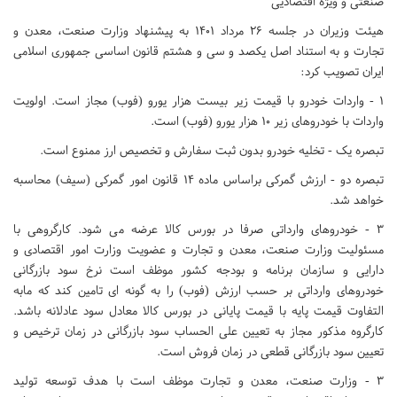
صنعتی و ویژه اقتصادیی
هیئت وزیران در جلسه ۲۶ مرداد ۱۴۰۱ به پیشنهاد وزارت صنعت، معدن و
تجارت و به استناد اصل یکصد و سی و هشتم قانون اساسی جمهوری اسلامی
ایران تصویب کرد:
۱ - واردات خودرو با قیمت زیر بیست هزار یورو (فوب) مجاز است. اولویت
واردات با خودروهای زیر ۱۰ هزار یورو (فوب) است.
تبصره یک - تخلیه خودرو بدون ثبت سفارش و تخصیص ارز ممنوع است.
تبصره دو - ارزش گمرکی براساس ماده ۱۴ قانون امور گمرکی (سیف) محاسبه
خواهد شد.
۳ - خودروهای وارداتی صرفا در بورس کالا عرضه می شود. کارگروهی با
مسئولیت وزارت صنعت، معدن و تجارت و عضویت وزارت امور اقتصادی و
دارایی و سازمان برنامه و بودجه کشور موظف است نرخ سود بازرگانی
خودروهای وارداتی بر حسب ارزش (فوب) را به گونه ای تامین کند که مابه
التفاوت قیمت پایه با قیمت پایانی در بورس کالا معادل سود عادلانه باشد.
کارگروه مذکور مجاز به تعیین علی الحساب سود بازرگانی در زمان ترخیص و
تعیین سود بازرگانی قطعی در زمان فروش است.
۳ - وزارت صنعت، معدن و تجارت موظف است با هدف توسعه تولید