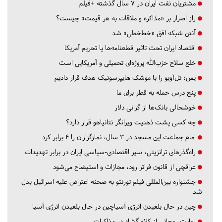
مشتریان نفت ایران در ۷ سال گذشته +فیلم
راز اصرار بر «مذاکره و ملاقات به هر قیمت» چیست؟
آنتن شبکه افق «خط‌خطی» شد
اقتصاد ایران تحت تاثیر قطعنامه‌ها یا تحریم‌ آمریکا
خلع سلاح حزب‌الله پروژه‌ای تحمیلی و آمریکایی است
یمن: تل‌آویو را با موشک هایپرسونیک هدف قرار دادیم
پنج درس‌ حمله به قطر برای ما
خوشحالی بانک‌ها از گرانی دلار
چه کسی پشت ذهنیت ویرانگر نتانیاهو قرار دارد؟
امام جماعت این مسجد در ۳ سال، نمازگزاران را ۴ برابر کرد
راه‌گذرهای ترانزیتی، سپر اقتصادی-سیاسی ایران در برابر تهدیدات
عراقچی از قانون فراتر رود، مجازات و استیضاح می‌شود
جشنواره بین‌المللی فیلم تورنتو به صحنه اعتراض علیه اسرائیل بدل
شد
چین در حال بلعیدن انرژی آسیاچین در حال بلعیدن انرژی آسیا
روایت روحانی از کلاه گشاد در مذاکرات