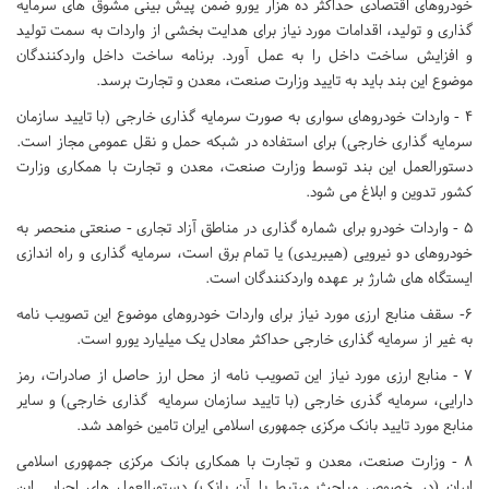
خودروهای اقتصادی حداکثر ده هزار یورو ضمن پیش بینی مشوق های سرمایه
گذاری و تولید، اقدامات مورد نیاز برای هدایت بخشی از واردات به سمت تولید
و افزایش ساخت داخل را به عمل آورد. برنامه ساخت داخل واردکنندگان
موضوع این بند باید به تایید وزارت صنعت، معدن و تجارت برسد.
۴ - واردات خودروهای سواری به صورت سرمایه گذاری خارجی (با تایید سازمان
سرمایه گذاری خارجی) برای استفاده در شبکه حمل و نقل عمومی مجاز است.
دستورالعمل این بند توسط وزارت صنعت، معدن و تجارت با همکاری وزارت
کشور تدوین و ابلاغ می شود.
۵ - واردات خودرو برای شماره گذاری در مناطق آزاد تجاری - صنعتی منحصر به
خودروهای دو نیرویی (هیبریدی) یا تمام برق است، سرمایه گذاری و راه اندازی
ایستگاه های شارژ بر عهده واردکنندگان است.
۶- سقف منابع ارزی مورد نیاز برای واردات خودروهای موضوع این تصویب نامه
به غیر از سرمایه گذاری خارجی حداکثر معادل یک میلیارد یورو است.
۷ - منابع ارزی مورد نیاز این تصویب نامه از محل ارز حاصل از صادرات، رمز
دارایی، سرمایه گذری خارجی (با تایید سازمان سرمایه گذاری خارجی) و سایر
منابع مورد تایید بانک مرکزی جمهوری اسلامی ایران تامین خواهد شد.
۸ - وزارت صنعت، معدن و تجارت با همکاری بانک مرکزی جمهوری اسلامی
ایران (در خصوص مباحث مرتبط با آن بانک) دستورالعمل های اجرایی این