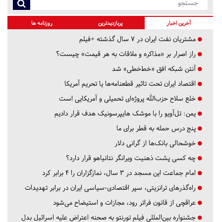
آخرین اخبار
پربازدیدترین
روزنامه ها
مشتریان نفت ایران در ۷ سال گذشته +فیلم
راز اصرار بر «مذاکره و ملاقات به هر قیمت» چیست؟
آنتن شبکه افق «خط‌خطی» شد
اقتصاد ایران تحت تاثیر قطعنامه‌ها یا تحریم‌ آمریکا
خلع سلاح حزب‌الله پروژه‌ای تحمیلی و آمریکایی است
یمن: تل‌آویو را با موشک هایپرسونیک هدف قرار دادیم
پنج درس‌ حمله به قطر برای ما
خوشحالی بانک‌ها از گرانی دلار
چه کسی پشت ذهنیت ویرانگر نتانیاهو قرار دارد؟
امام جماعت این مسجد در ۳ سال، نمازگزاران را ۴ برابر کرد
راه‌گذرهای ترانزیتی، سپر اقتصادی-سیاسی ایران در برابر تهدیدات
عراقچی از قانون فراتر رود، مجازات و استیضاح می‌شود
جشنواره بین‌المللی فیلم تورنتو به صحنه اعتراض علیه اسرائیل بدل