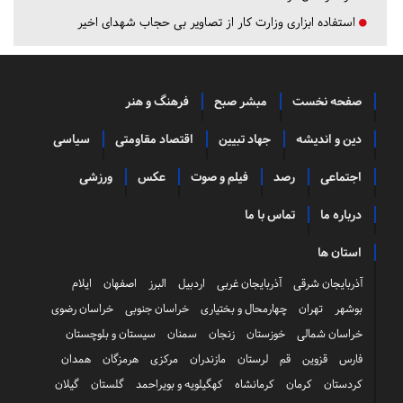
استفاده ابزاری وزارت کار از تصاویر بی حجاب شهدای اخیر
صفحه نخست
مبشر صبح
فرهنگ و هنر
دین و اندیشه
جهاد تبیین
اقتصاد مقاومتی
سیاسی
اجتماعی
رصد
فیلم و صوت
عکس
ورزشی
درباره ما
تماس با ما
استان ها
آذربایجان شرقی
آذربایجان غربی
اردبیل
البرز
اصفهان
ایلام
بوشهر
تهران
چهارمحال و بختیاری
خراسان جنوبی
خراسان رضوی
خراسان شمالی
خوزستان
زنجان
سمنان
سیستان و بلوچستان
فارس
قزوین
قم
لرستان
مازندران
مرکزی
هرمزگان
همدان
کردستان
کرمان
کرمانشاه
کهگیلویه و بویراحمد
گلستان
گیلان