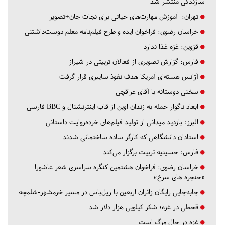
سازندگی منتشر شد
تهران:
آموزش مهارت‌های حیاتی برای نجات جان+تصویر
خراسان رضوی:
فراخوان ایده و طرح فیلم‌نامه معلم دوست‌داشتنی
قزوین:
غزه غذا ندارد
فارس:
گزارش تصویری از فعالان تربیتی در شیراز
آژانس هسته‌ای آمریکا هدف نفوذ سایبری قرار گرفت
سخنی دوستانه با آقای عراقچی
ابعاد ناگوار حمله به زندان اوین از قاب اینترنشنال و BBC فارسی
البرز:
بازدید میدانی از تولید فیلم‌های خرده‌روایت داستانی
استادان دانشگاهی که کارگر ساده ساختمانی شدند
فارس:
حسینیه تربیت برگزار می‌کند
خراسان رضوی:
فراخوان هشتمین کنگره سراسری شعر عاشورا
«حنجره های سرخ»
جابه‌جایی رایگان زائران اربعین با ریل‌باس در مسیر خرمشهر-شلمچه
قحطی در غزه؛ شکر کیلویی هزار دلار شد
غزه در حال مرگ است