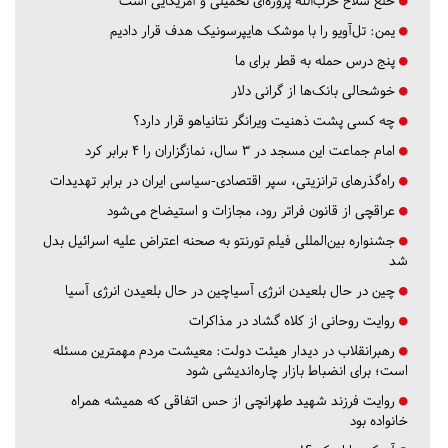
خلع سلاح حزب‌الله پروژه‌ای تحمیلی و آمریکایی است
یمن: تل‌آویو را با موشک هایپرسونیک هدف قرار دادیم
پنج درس‌ حمله به قطر برای ما
خوشحالی بانک‌ها از گرانی دلار
چه کسی پشت ذهنیت ویرانگر نتانیاهو قرار دارد؟
امام جماعت این مسجد در ۳ سال، نمازگزاران را ۴ برابر کرد
راه‌گذرهای ترانزیتی، سپر اقتصادی-سیاسی ایران در برابر تهدیدات
عراقچی از قانون فراتر رود، مجازات و استیضاح می‌شود
جشنواره بین‌المللی فیلم تورنتو به صحنه اعتراض علیه اسرائیل بدل
شد
چین در حال بلعیدن انرژی آسیاچین در حال بلعیدن انرژی آسیا
روایت روحانی از کلاه گشاد در مذاکرات
رهبرانقلاب در دیدار هیئت دولت: معیشت مردم مهمترین مسئله
است؛ برای انضباط بازار چاره‌اندیشی شود
روایت فرزند شهید طهرانچی از حس اتفاقی که همیشه همراه
خانواده بود