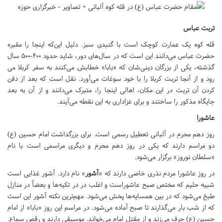
تربت عباس
قله کوه یک عمارت کوچک است با گنبدی سبز. دلیل این‌که اینجا را مقبره
حضرت عباس می‌دانند این است که در سال‌های دور، شاید حدود ۴۰۰-۵۰۰ سال
گذشته، یکی از بزرگان دینی‌شان که «بابا» خطابش می‌کنند به سفر کربلا می
رود و از آنجا تربت کربلا را با خود سوغات می‌آورد. نقل است که بعد از دفن
کردن آن تربت در این مکان، اهالی اینجا را، متبرک می‌دانند و از آن به بعد
جایگاه مذکور را ساختند و برای عزاداری به این نقطه می‌آیند.
عاشورا
روز دهم محرم در آلبانی تعطیل رسمی است. برای بزرگداشت امام حسین (ع)
دو مراسم دارند که یکی در روز دهم محرم و دیگری مراسمی است با نام
«سلطان نوروز» برگزار می‌شود.
در روز عاشورا مردم نذری خاصی دارند که «
آشور
» نام دارد. آشور غذایی است
شبیه حلیم که مختص صبح عاشوراست و اغلب در در تکیه‌ها و بعضاً در منازل
طبخ می‌شود که در بین همسایه‌ها پخش می‌شود. مهم‌ترین نکته آشور این است
که از شب بار می‌گذارند تا صبح آماده می‌شود. در مراسم این روز «بابا» از امام
حسین (ع) حرف می‌زند و از مقتل امام می‌خواند. موسیقی دارند و رقص سماع.