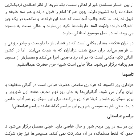
از بین اقشار مسلمان غیر از اهالی سنت، بکتاشی‌ها از نظر اعتقادی نزدیک‌ترین
اعتقادات را به تشییع دارند. چون هم ۱۲ امام را قبول دارند و هم سه خلیفه را
قبول ندارند. اما نکته جالب آنجاست که همه این فرقه‌ها و مذاهب در یک چیز
اشتراک دارند:
ولایت ائمه
. طریقت‌ها تکیه می‌سازند و اهالی سنت به مسجد
می روند. اما در اصل موضوع اختلافی ندارند.
در ایران «تکیه» معنای مکانی است که در فضای باز با داربست و چادر برزنتی و
... فراهم می‌آید برای جمع شدن عزاداران که به هیات می‌آیند. اما در کشور
آلبانی تکیه مکانی است که در آن برنامه‌هایی اجرا می‌کنند و مفصل‌تر از مسجد
هم برنامه برگزار می‌شود. مثلاً جایی است شبیه حرم حضرت عبدالعظیم.
تاسوعا
عزاداری روز تاسوعا که عزاداری مختص حضرت عباس است در آلبانی متفاوت با
ایران برگزار می شود. آلبانیایی‌ها به جای روز نهم محرم، هفته اول شهریور را
برای سوگواری علمدار کربلا عزاداری می‌کنند. برای این سوگواری هم آداب خاصی
دارند. حتی نام مخصوصی هم روی این مراسم گذاشته‌اند: مراسم
عباسعلی
!
مراسم عباسعلی
این مراسم در بین مردم شور و حال خاصی دارد. خیلی مفصل برگزار می‌شود تا
حدی که فقط مسلمانان در آن مشارکت نمی کنند. مسیحی‌ها نیز جزء شرکت