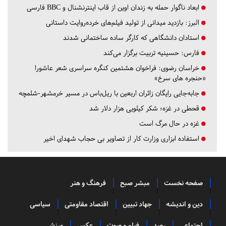
ابعاد ناگوار حمله به زندان اوین از قاب اینترنشنال و BBC فارسی
البرز:
بازدید میدانی از تولید فیلم‌های خرده‌روایت داستانی
استادان دانشگاهی که کارگر ساده ساختمانی شدند
فارس:
حسینیه تربیت برگزار می‌کند
خراسان رضوی:
فراخوان هشتمین کنگره سراسری شعر عاشورا
«حنجره های سرخ»
جابه‌جایی رایگان زائران اربعین با ریل‌باس در مسیر خرمشهر-شلمچه
قحطی در غزه؛ شکر کیلویی هزار دلار شد
غزه در حال مرگ است
استفاده ابزاری وزارت کار از تصاویر بی حجاب شهدای اخیر
صفحه نخست
مبشر صبح
فرهنگ و هنر
دین و اندیشه
جهاد تبیین
اقتصاد مقاومتی
سیاسی
اجتماعی
رصد
فیلم و صوت
عکس
ورزشی