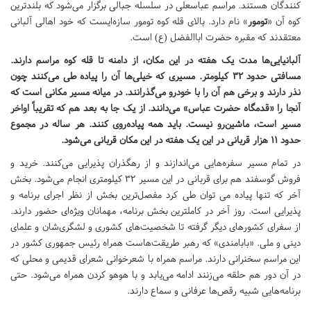
کنندگان هستند. مراسم عباسعلی در سلسله جبالی برگزار می‌شود که بلندترین
کوه آن «
تومور
» نام دارد. بالای قله کوه تومور سازه‌ایست که خود اهالی آلبانی
معتقدند که مقبره حضرت اباالفضل (ع) است.
آلبانیایی‌ها مدت یک هفته در این مکان، از دامنه تا قله کوه مراسم دارند.
مسافتی حدود ۳۲ کیلومتر. مسیری که خیلی‌ها آن را پیاده طی می‌کنند چون
نذر دارند و برخی هم آن را با خودرو می‌گذرانند. در میانه مسیر مکانی است که
آنجا را «قدمگاه حضرت عباس» می‌دانند. از یک جا به بعد هم که تقریباً اواخر
مسیر است، ماشین‌رو نیست. باید همه پیاده‌روی کنند. هر ساله در مجموع
حدود ۱۱ هزار قربانی در این یک هفته در این مکان قربانی می‌شود.
در تمام مسیر سفره‌هایی می‌اندازند و از رهگذران پذیرایی می‌کنند. خرید و
فروش گوسفند هم برای قربانی در این مسیر ۳۲ کیلومتری انجام می‌شود. بخش
آخر که تنها پیاده می توان طی کرد مفصل‌ترین بخش از نظر اجرای برنامه و
پذیرایی است. روز آخر در کاملترین بخش برنامه، مهمانان ویژه‌ای حضور دارند.
از سفرای کشورهای دیگر گرفته تا شخصیت‌های کشوری و لشگری‌شان و علمای
دینی و ملی. «بابامندی» که رهبر طریقت‌هاست همراه رئیس جمهوری کشور در
این مراسم سخنرانی دارند. مراسم همراه با شعرخوانی شعرای قدیمی و محلی که
در آن دور هم حلقه می‌زنند ادامه می‌یابد و با هوهو کردن همراه می‌شود. حتی
برنامه‌هایی شبیه رقص‌ها عرفانی و سماع دارند.