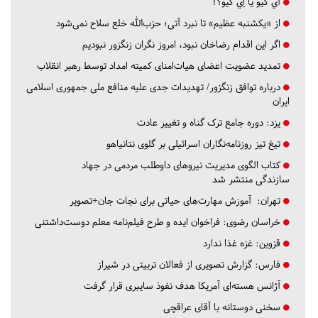
آي كيو يا اِي كيو؟!
از «یکشنبه عظیم» تا نبرد آتی؛ حزب‌الله خلع سلاح نمی‌شود
اگر این اقدام رضاخان نبود، امروز نگران زنگزور نبودیم
تمدید عضویت اعضای هیات‌امنای کمیته امداد توسط رهبر انقلاب
درباره توافق زنگزور/ تهدیدات جدی علیه منافع ملی جمهوری اسلامی
ایران
یزد:
دوره جامع ترک گناه و تغییر عادت
تیغ تیز روزنامه‌نگاران اسرائیلی بر گلوی نتانیاهو
کتاب الگوی مدیریت نیروهای داوطلب مردمی در جهاد
سازندگی منتشر شد
تهران:
آموزش مهارت‌های حیاتی برای نجات جان+تصویر
خراسان رضوی:
فراخوان ایده و طرح فیلم‌نامه معلم دوست‌داشتنی
قزوین:
غزه غذا ندارد
فارس:
گزارش تصویری از فعالان تربیتی در شیراز
آژانس هسته‌ای آمریکا هدف نفوذ سایبری قرار گرفت
سخنی دوستانه با آقای عراقچی