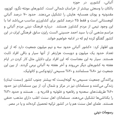
آلبانی، کشوری در حوزه
بالکان با وسعتی بیشتر از خراسان شمالی است. کشورهای مونته نگرو، کوزوو،
مقدونیه و یونان همسایه هایش را تشکیل می‌دهند. حدود ۷۰ درصد آلبانی
کوهستانی است و فقط ۲۵ درصد کشور برای کشاورزی مناسب می‌باشد اما با
این وجود نیمی از مردم کشاورز هستند. درباره فرهنگ دینی مردم آلبانی و
مراسم مذهبی آن با سید احمد حسینی الست رایزن سابق فرهنگی ایران در این
کشور گفتگو کرده ایم که در ادامه خواهیم خواند.
وی اظهار کرد: «کشور آلبانی حدود سه و نیم میلیون جمعیت دارد که از این
تعداد حدود یک میلیون و دویست هزارنفر از آنها سیار و باقی افراد ثابت
هستند. سیار به این معناست که این افراد برای دلایلی مثل کار کردن در ایام
هفته به کشورهای دیگر می‌روند و آخر هفته به آلبانی برمی گردند. از بین این
جمعیت نیز ۸۰% مسلمانند و ۲۰% مسیحی ارتودوکس و کاتولیک.
پراکندگی جمعیت مسیحی به گونه‌ایست که بیشتر جنوب کشور (سمت لبنان)
زندگی می‌کنند و مسلمانان نیز در مرکز و شمال آن. از بین مسلمانان نیز حدود
۶۰% طریقت‌های سعدیه و رفاهیه و خلوتیه و قادریه و… هستند و حدود ۳۰%
را بکتاشی‌ها تشکیل می‌دهند. مسلمانان اهل سنت اغلب دارای مذهب حنفی
هستند. علمای اهل سنت هم یا در کشور ترکیه تحصیل کرده‌اند و یا در مصر.
رسومات دینی