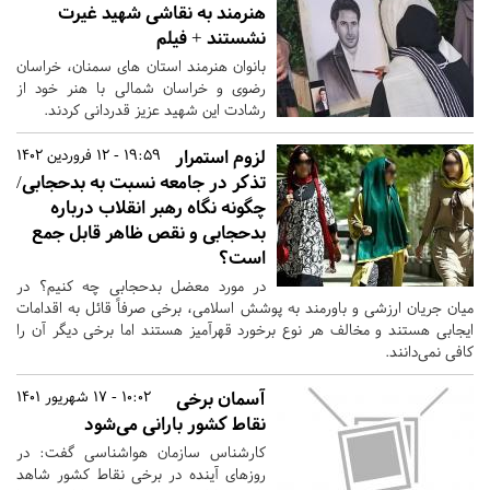
هنرمند به نقاشی شهید غیرت
نشستند + فیلم
بانوان هنرمند استان‌ های سمنان، خراسان
رضوی و خراسان شمالی با هنر خود از
رشادت این شهید عزیز قدردانی کردند.
لزوم استمرار
19:59 - 12 فروردین 1402
تذکر در جامعه نسبت به بدحجابی/
چگونه نگاه رهبر انقلاب درباره
بدحجابی و نقص ظاهر قابل جمع
است؟
در مورد معضل بدحجابی چه کنیم؟ در
میان جریان ارزشی و باورمند به پوشش اسلامی، برخی صرفاً قائل به اقدامات
ایجابی هستند و مخالف هر نوع برخورد قهرآمیز هستند اما برخی دیگر آن را
کافی نمی­‌دانند.
آسمان برخی
10:02 - 17 شهریور 1401
نقاط کشور بارانی می‌شود
کارشناس سازمان هواشناسی گفت: در
روزهای آینده در برخی نقاط کشور شاهد