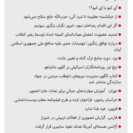
آي كيو يا اِي كيو؟!
از «یکشنبه عظیم» تا نبرد آتی؛ حزب‌الله خلع سلاح نمی‌شود
اگر این اقدام رضاخان نبود، امروز نگران زنگزور نبودیم
تمدید عضویت اعضای هیات‌امنای کمیته امداد توسط رهبر انقلاب
درباره توافق زنگزور/ تهدیدات جدی علیه منافع ملی جمهوری اسلامی
ایران
یزد:
دوره جامع ترک گناه و تغییر عادت
تیغ تیز روزنامه‌نگاران اسرائیلی بر گلوی نتانیاهو
کتاب الگوی مدیریت نیروهای داوطلب مردمی در جهاد
سازندگی منتشر شد
تهران:
آموزش مهارت‌های حیاتی برای نجات جان+تصویر
خراسان رضوی:
فراخوان ایده و طرح فیلم‌نامه معلم دوست‌داشتنی
قزوین:
غزه غذا ندارد
فارس:
گزارش تصویری از فعالان تربیتی در شیراز
آژانس هسته‌ای آمریکا هدف نفوذ سایبری قرار گرفت