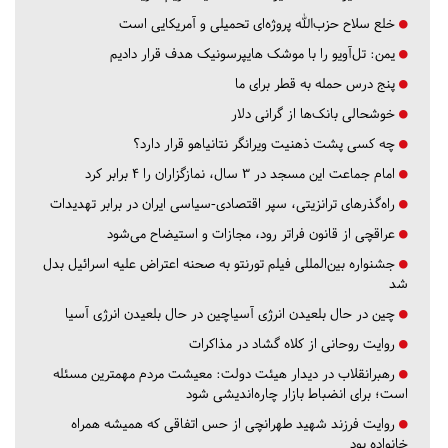
خلع سلاح حزب‌الله پروژه‌ای تحمیلی و آمریکایی است
یمن: تل‌آویو را با موشک هایپرسونیک هدف قرار دادیم
پنج درس‌ حمله به قطر برای ما
خوشحالی بانک‌ها از گرانی دلار
چه کسی پشت ذهنیت ویرانگر نتانیاهو قرار دارد؟
امام جماعت این مسجد در ۳ سال، نمازگزاران را ۴ برابر کرد
راه‌گذرهای ترانزیتی، سپر اقتصادی-سیاسی ایران در برابر تهدیدات
عراقچی از قانون فراتر رود، مجازات و استیضاح می‌شود
جشنواره بین‌المللی فیلم تورنتو به صحنه اعتراض علیه اسرائیل بدل
شد
چین در حال بلعیدن انرژی آسیاچین در حال بلعیدن انرژی آسیا
روایت روحانی از کلاه گشاد در مذاکرات
رهبرانقلاب در دیدار هیئت دولت: معیشت مردم مهمترین مسئله
است؛ برای انضباط بازار چاره‌اندیشی شود
روایت فرزند شهید طهرانچی از حس اتفاقی که همیشه همراه
خانواده بود