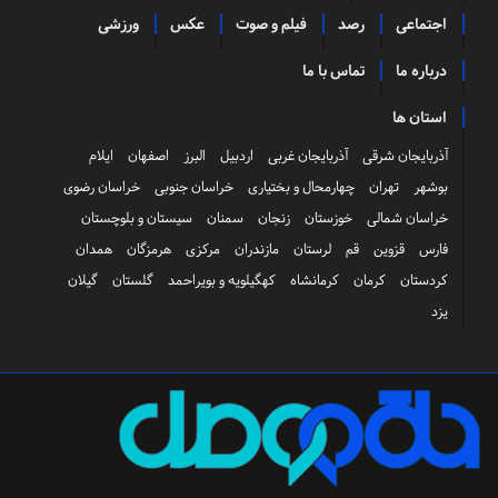
اجتماعی
رصد
فیلم و صوت
عکس
ورزشی
درباره ما
تماس با ما
استان ها
آذربایجان شرقی
آذربایجان غربی
اردبیل
البرز
اصفهان
ایلام
بوشهر
تهران
چهارمحال و بختیاری
خراسان جنوبی
خراسان رضوی
خراسان شمالی
خوزستان
زنجان
سمنان
سیستان و بلوچستان
فارس
قزوین
قم
لرستان
مازندران
مرکزی
هرمزگان
همدان
کردستان
کرمان
کرمانشاه
کهگیلویه و بویراحمد
گلستان
گیلان
یزد