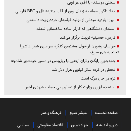
سخنی دوستانه با آقای عراقچی
ابعاد ناگوار حمله به زندان اوین از قاب اینترنشنال و BBC فارسی
البرز:
بازدید میدانی از تولید فیلم‌های خرده‌روایت داستانی
استادان دانشگاهی که کارگر ساده ساختمانی شدند
فارس:
حسینیه تربیت برگزار می‌کند
خراسان رضوی:
فراخوان هشتمین کنگره سراسری شعر عاشورا
«حنجره های سرخ»
جابه‌جایی رایگان زائران اربعین با ریل‌باس در مسیر خرمشهر-شلمچه
قحطی در غزه؛ شکر کیلویی هزار دلار شد
غزه در حال مرگ است
استفاده ابزاری وزارت کار از تصاویر بی حجاب شهدای اخیر
صفحه نخست
مبشر صبح
فرهنگ و هنر
دین و اندیشه
جهاد تبیین
اقتصاد مقاومتی
سیاسی