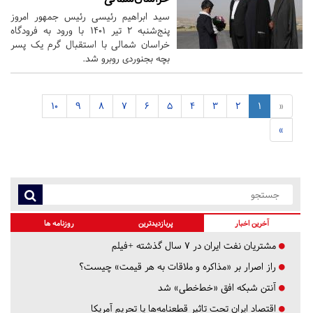
سید ابراهیم رئیسی رئیس جمهور امروز
پنج‌شنبه ۲ تیر ۱۴۰۱ با ورود به فرودگاه
خراسان شمالی با استقبال گرم یک پسر
بچه بجنوردی روبرو شد.
10
9
8
7
6
5
4
3
2
1
«
»
آخرین اخبار
پربازدیدترین
روزنامه ها
مشتریان نفت ایران در ۷ سال گذشته +فیلم
راز اصرار بر «مذاکره و ملاقات به هر قیمت» چیست؟
آنتن شبکه افق «خط‌خطی» شد
اقتصاد ایران تحت تاثیر قطعنامه‌ها یا تحریم‌ آمریکا