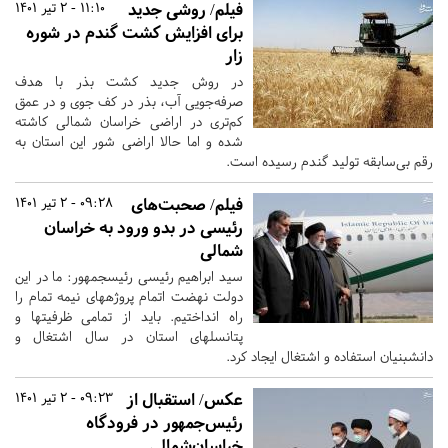
فیلم/ روشی جدید
11:10 - 2 تیر 1401
برای افزایش کشت گندم در شوره
زار
در روش جدید کشت بذر با هدف
صرفه‌جویی آب، بذر در کف جوی و در عمق
کم‌تری در اراضی خراسان شمالی کاشته
شده و اما حالا اراضی شور این استان به
رقم بی‌سابقه تولید گندم رسیده است.
فیلم/ صحبت‌های
09:28 - 2 تیر 1401
رئیسی در بدو ورود به خراسان
شمالی
سید ابراهیم رئیسی رئیس‎جمهور: ما در این
دولت نهضت اتمام پروژه‎های نیمه تمام را
راه انداختیم. باید از تمامی ظرفیت‎ها و
پتانسل‎های استان در سال اشتغال و
دانش‎بنیان استفاده و اشتغال ایجاد کرد.
عکس/ استقبال از
09:23 - 2 تیر 1401
رئیس‌جمهور در فرودگاه
خراسان‌شمالی