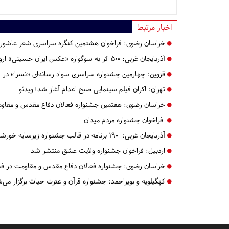
اخبار مرتبط
خراسان رضوی:
فراخوان هشتمین کنگره سراسری شعر عاشور
آذربایجان غربی:
۵۰۰ اثر به سوگواره «عکس ایران حسینی» ارومیه اسال شده است
قزوین:
چهارمین جشنواره سراسری سواد رسانه‌ای «نسرا» در قز
تهران:
اکران فیلم سینمایی صبح اعدام آغاز شد+ویدئو
خراسان رضوی:
هفتمین جشنواره فعالان دفاع مقدس و مقاومت
فراخوان جشنواره مردم میدان
آذربایجان غربی:
۱۹۰ برنامه در قالب جشنواره زیرسایه خورشید در آذربایجان غربی برگزار شد
اردبیل:
فراخوان جشنواره ولایت عشق منتشر شد
خراسان رضوی:
جشنواره فعالان دفاع مقدس و مقاومت در فضا
کهگیلویه و بویراحمد:
جشنواره قرآن و عترت حیات برگزار می‌ش