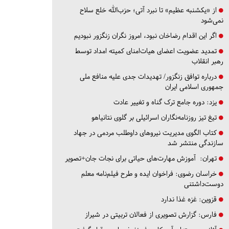
از «یکشنبه عظیم» تا نبرد آتی؛ حزب‌الله خلع سلاح
نمی‌شود
اگر این اقدام رضاخان نبود، امروز نگران زنگزور نبودیم
تمدید عضویت اعضای هیات‌امنای کمیته امداد توسط
رهبر انقلاب
درباره توافق زنگزور/ تهدیدات جدی علیه منافع ملی
جمهوری اسلامی ایران
یزد:
دوره جامع ترک گناه و تغییر عادت
تیغ تیز روزنامه‌نگاران اسرائیلی بر گلوی نتانیاهو
کتاب الگوی مدیریت نیروهای داوطلب مردمی در جهاد
سازندگی منتشر شد
تهران:
آموزش مهارت‌های حیاتی برای نجات جان+تصویر
خراسان رضوی:
فراخوان ایده و طرح فیلم‌نامه معلم
دوست‌داشتنی
قزوین:
غزه غذا ندارد
فارس:
گزارش تصویری از فعالان تربیتی در شیراز