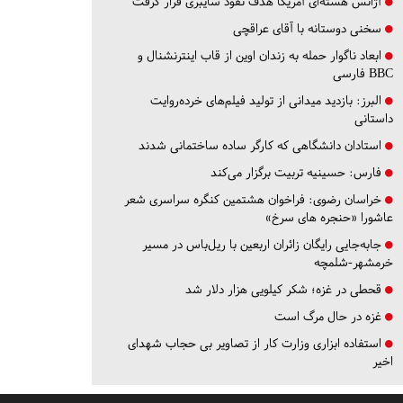
آژانس هسته‌ای آمریکا هدف نفوذ سایبری قرار گرفت
سخنی دوستانه با آقای عراقچی
ابعاد ناگوار حمله به زندان اوین از قاب اینترنشنال و
BBC فارسی
البرز:
بازدید میدانی از تولید فیلم‌های خرده‌روایت
داستانی
استادان دانشگاهی که کارگر ساده ساختمانی شدند
فارس:
حسینیه تربیت برگزار می‌کند
خراسان رضوی:
فراخوان هشتمین کنگره سراسری شعر
عاشورا «حنجره های سرخ»
جابه‌جایی رایگان زائران اربعین با ریل‌باس در مسیر
خرمشهر-شلمچه
قحطی در غزه؛ شکر کیلویی هزار دلار شد
غزه در حال مرگ است
استفاده ابزاری وزارت کار از تصاویر بی حجاب شهدای
اخیر