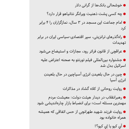
خوشحالی بانک‌ها از گرانی دلار
چه کسی پشت ذهنیت ویرانگر نتانیاهو قرار دارد؟
امام جماعت این مسجد در ۳ سال، نمازگزاران را ۴ برابر
کرد
راه‌گذرهای ترانزیتی، سپر اقتصادی-سیاسی ایران در برابر
تهدیدات
عراقچی از قانون فراتر رود، مجازات و استیضاح می‌شود
جشنواره بین‌المللی فیلم تورنتو به صحنه اعتراض علیه
اسرائیل بدل شد
چین در حال بلعیدن انرژی آسیاچین در حال بلعیدن
انرژی آسیا
روایت روحانی از کلاه گشاد در مذاکرات
رهبرانقلاب در دیدار هیئت دولت: معیشت مردم
مهمترین مسئله است؛ برای انضباط بازار چاره‌اندیشی شود
روایت فرزند شهید طهرانچی از حس اتفاقی که همیشه
همراه خانواده بود
آي كيو يا اِي كيو؟!