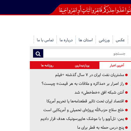
عکس
ورزشی
استان ها
درباره ما
تماس با ما
آخرین اخبار
پربازدیدترین
روزنامه ها
مشتریان نفت ایران در ۷ سال گذشته +فیلم
راز اصرار بر «مذاکره و ملاقات به هر قیمت» چیست؟
آنتن شبکه افق «خط‌خطی» شد
اقتصاد ایران تحت تاثیر قطعنامه‌ها یا تحریم‌ آمریکا
خلع سلاح حزب‌الله پروژه‌ای تحمیلی و آمریکایی است
یمن: تل‌آویو را با موشک هایپرسونیک هدف قرار دادیم
پنج درس‌ حمله به قطر برای ما