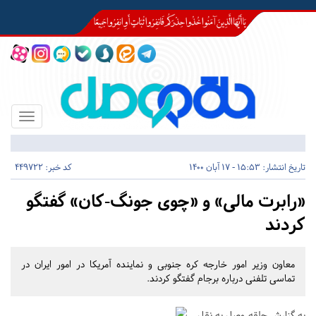
Toggle
igation
تاریخ انتشار:
15:53 - 17 آبان 1400
کد خبر: 449722
«رابرت مالی» و «چوی جونگ-کان» گفتگو
کردند
معاون وزیر امور خارجه کره جنوبی و نماینده آمریکا در امور ایران در
تماسی تلفنی درباره برجام گفتگو کردند.
به گزارش حلقه وصل به نقل