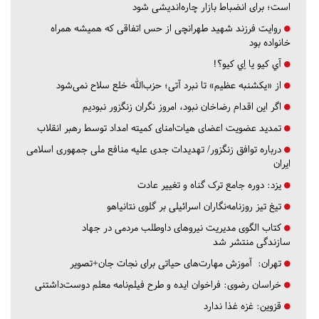
است؛ برای انضباط بازار چاره‌اندیشی شود
روایت فرزند شهید طهرانچی از حس اتفاقی که همیشه همراه
خانواده بود
آي كيو يا اِي كيو؟!
از «یکشنبه عظیم» تا نبرد آتی؛ حزب‌الله خلع سلاح نمی‌شود
اگر این اقدام رضاخان نبود، امروز نگران زنگزور نبودیم
تمدید عضویت اعضای هیات‌امنای کمیته امداد توسط رهبر انقلاب
درباره توافق زنگزور/ تهدیدات جدی علیه منافع ملی جمهوری اسلامی
ایران
یزد:
دوره جامع ترک گناه و تغییر عادت
تیغ تیز روزنامه‌نگاران اسرائیلی بر گلوی نتانیاهو
کتاب الگوی مدیریت نیروهای داوطلب مردمی در جهاد
سازندگی منتشر شد
تهران:
آموزش مهارت‌های حیاتی برای نجات جان+تصویر
خراسان رضوی:
فراخوان ایده و طرح فیلم‌نامه معلم دوست‌داشتنی
قزوین:
غزه غذا ندارد