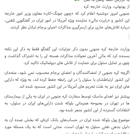
از یونهاپ، وزارت خارجه کره
جنوبی امروز دوشنبه اعلام کرد که «چوی جونگ-کان» معاون وزیر امور خارجه
این کشور و «رابرت مالی» نماینده ویژه آمریکا در امور ایران در گفتگویی تلفنی،
درباره تلاش‌های جاری برای ازسرگیری مذاکرات احیای برجام تبادل نظر کردند.
وزارت خارجه کره جنوبی بدون ذکر جزئیات این گفتگو فقط به ذکر این نکته
بسنده کرد که مالی آخرین تحولات مذاکرات هسته ای را به اشتراک گذاشت و
چوی بر تمایل سئول برای حمایت از تلاش های دیپلماتیک تاکید کرد.
اگرچه کره جنوبی از امضاکنندگان و اعضای برجام محسوب نمی شود، متحدان
این کشور ارتباطشان با سئول را در این رابطه حفظ کرده اند، به ویژه که دارایی
های ایران نیز به علت تحریم های آمریکا در این کشور مسدود شده اند.
پیشتر نیز اهدای ماسک توسط سفارت کره جنوبی در ایران به یکی از بیمارستان
ها در تهران در بحبوحه همزمانی بلوکه شدن دارایی‌های ایران در سئول، به
انتقادات گسترده از این کشور منجر شده بود.
موضوع پول بلوکه شده ایران در حساب‌های بانک کره‌ای که بخش عمده آن به
دلیل بدهی نفتی سئول به تهران است، مدتی است که به یک مسئله مورد
مناقشه میان دو کشور تبدیل شده است.