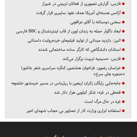
فارس:
گزارش تصویری از فعالان تربیتی در شیراز
آژانس هسته‌ای آمریکا هدف نفوذ سایبری قرار گرفت
سخنی دوستانه با آقای عراقچی
ابعاد ناگوار حمله به زندان اوین از قاب اینترنشنال و BBC فارسی
البرز:
بازدید میدانی از تولید فیلم‌های خرده‌روایت داستانی
استادان دانشگاهی که کارگر ساده ساختمانی شدند
فارس:
حسینیه تربیت برگزار می‌کند
خراسان رضوی:
فراخوان هشتمین کنگره سراسری شعر عاشورا
«حنجره های سرخ»
جابه‌جایی رایگان زائران اربعین با ریل‌باس در مسیر خرمشهر-شلمچه
قحطی در غزه؛ شکر کیلویی هزار دلار شد
غزه در حال مرگ است
استفاده ابزاری وزارت کار از تصاویر بی حجاب شهدای اخیر