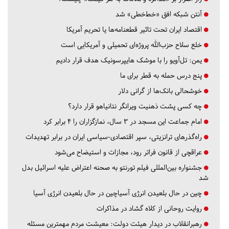
آنتن شبکه افق «خط‌خطی» شد
اقتصاد ایران تحت تاثیر قطعنامه‌ها یا تحریم‌ آمریکا
خلع سلاح حزب‌الله پروژه‌ای تحمیلی و آمریکایی است
یمن: تل‌آویو را با موشک هایپرسونیک هدف قرار دادیم
پنج درس‌ حمله به قطر برای ما
خوشحالی بانک‌ها از گرانی دلار
چه کسی پشت ذهنیت ویرانگر نتانیاهو قرار دارد؟
امام جماعت این مسجد در ۳ سال، نمازگزاران را ۴ برابر کرد
راه‌گذرهای ترانزیتی، سپر اقتصادی-سیاسی ایران در برابر تهدیدات
عراقچی از قانون فراتر رود، مجازات و استیضاح می‌شود
جشنواره بین‌المللی فیلم تورنتو به صحنه اعتراض علیه اسرائیل بدل
شد
چین در حال بلعیدن انرژی آسیاچین در حال بلعیدن انرژی آسیا
روایت روحانی از کلاه گشاد در مذاکرات
رهبرانقلاب در دیدار هیئت دولت: معیشت مردم مهمترین مسئله