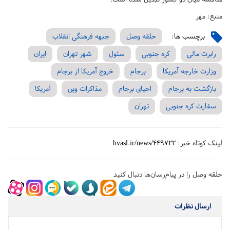
منبع: مهر
برچسب ها:
حلقه وصل
جبهه فرهنگی انقلاب
رابرت مالی
کره جنوبی
سئول
شهر تهران
ایران
وزارت خارجه آمریکا
برجام
خروج آمریکا از برجام
بازگشت به برجام
احیای برجام
مذاکرات وین
آمریکا
سفارت کره جنوبی
تهران
لینک کوتاه خبر:
hvasl.ir/news/449722
حلقه وصل را در پیام‌رسان‌ها دنبال کنید
ارسال نظرات