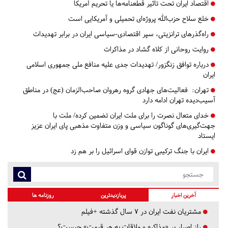
اقتصاد ایران تحت تاثیر قطعنامه‌ها یا تحریم‌ آمریکا
خلع سلاح حزب‌الله پروژه‌ای تحمیلی و آمریکایی است
راه‌گذرهای ترانزیتی، سپر اقتصادی-سیاسی ایران در برابر تهدیدات
روایت روحانی از کلاه گشاد در مذاکرات
درباره توافق زنگزور/ تهدیدات جدی علیه منافع ملی جمهوری اسلامی
ایران
تهران:
فعالیت‌های جهادی گروه رهروان صاحب‌الزمان (عج) در مناطق
آسیب‌دیده تهران ادامه دارد
خدای متعال نصرت را برای ملت ایران تضمین کرده/ ملت با
جهت‌گیری‌های گوناگون سیاسی و وزن متفاوت مذهبی پای ایران عزیز
ایستاد
ایران با جنگ ترکیبی توازن قوای اسرائیل را بر هم زد
آخرین اخبار
پربازدیدترین
روزنامه ها
مشتریان نفت ایران در ۷ سال گذشته +فیلم
راز اصرار بر «مذاکره و ملاقات به هر قیمت» چیست؟