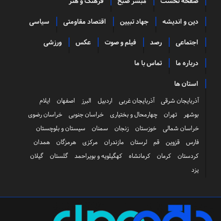
صفحه نخست
مبشر صبح
فرهنگ و هنر
دین و اندیشه
جهاد تبیین
اقتصاد مقاومتی
سیاسی
اجتماعی
رصد
فیلم و صوت
عکس
ورزشی
درباره ما
تماس با ما
استان ها
آذربایجان شرقی
آذربایجان غربی
اردبیل
البرز
اصفهان
ایلام
بوشهر
تهران
چهارمحال و بختیاری
خراسان جنوبی
خراسان رضوی
خراسان شمالی
خوزستان
زنجان
سمنان
سیستان و بلوچستان
فارس
قزوین
قم
لرستان
مازندران
مرکزی
هرمزگان
همدان
کردستان
کرمان
کرمانشاه
کهگیلویه و بویراحمد
گلستان
گیلان
یزد