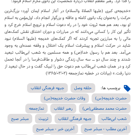
را فدا کرد. رهبر معظم انقلاب درباره شخصیت این بانوی مکرم اسلام فرمود:
«خدیجه‌ى کبرى (علیها‌ الصلاة والسلام) در آغاز اسلام ایمان آورد؛ بزرگ‌ترین
حرکت را به‌عنوان یک بانوى کامله و عاقله و بزرگوار انجام داد، اول‌مؤمن به اسلام
او بود، بعد هم همه‌ ثروت خود را در راه دعوت اسلام و ترویج اسلام خرج کرد و
تأثیر این کار را کسانى مى‌دانند که در مبارزات و دوران اختناق نقش کمک‌هاى
مالى را به مبارزین تجربه کردند که اگر کمک‌هاى خدیجه (علیها السلام) نبود
شاید در حرکت اسلام و پیشرفت اسلام یک اختلال و وقفه‌ عمده‌اى به وجود
مى‌آمد. بعد هم با رسول خدا(ص) و همه‌ مسلمین به شعب ابى‌طالب تبعید
شدند و چند سال دو ــ سه سال زندگى دشوار و طاقت‌فرسا را در آنجا تحمل
کرد و در همان شعب ابى‌طالب هم دعوت حق را لبیک گفت و در حال تبعید از
دنیا رفت.» (بیانات در خطبه نمازجمعه (1365/03/02)
برچسب ها:
حلقه وصل
جبهه فرهنگی انقلاب
حضرت خدیجه(س)
وفات حضرت خدیجه(س)
حضرت محمد مصطفی(ص)
رهبر انقلاب
نمازجمعه
شعب ابى‌طالب
جبهه فرهنگی انقلاب
تربیت
مبشر صبح
آخرین مطلب - مبشر صبح
آخرین خبر - مبشر صبح