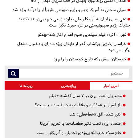
همدان:
نقش روحانیون جهادی در قاب سریال «یکی از ما»
سیلی سختی به آمریکا زدیم و رژیم صهیونی تقریباً از پا درآمد و لِه شد
غنی سازی ایران به آمریکا ربطی ندارد؛ غلطی هم‌ نمی‌توانند بکنند/
جنایات رژیم صهیونیستی در غزه حیرت‌انگیز است
تهران:
اکران فیلم سینمایی صبح اعدام آغاز شد+ویدئو
خراسان رضوی:
ورکشاپ گذر از طوفان ویژه مادران و دختران متاهل
برگزار می‌شود
کردستان:
سفری که تاریخ کردستان را رقم زد
آخرین اخبار
پربازدیدترین
روزنامه ها
مشتریان نفت ایران در ۷ سال گذشته +فیلم
راز اصرار بر «مذاکره و ملاقات به هر قیمت» چیست؟
آنتن شبکه افق «خط‌خطی» شد
اقتصاد ایران تحت تاثیر قطعنامه‌ها یا تحریم‌ آمریکا
خلع سلاح حزب‌الله پروژه‌ای تحمیلی و آمریکایی است