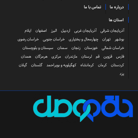
درباره ما
تماس با ما
استان ها
آذربایجان شرقی
آذربایجان غربی
اردبیل
البرز
اصفهان
ایلام
بوشهر
تهران
چهارمحال و بختیاری
خراسان جنوبی
خراسان رضوی
خراسان شمالی
خوزستان
زنجان
سمنان
سیستان و بلوچستان
فارس
قزوین
قم
لرستان
مازندران
مرکزی
هرمزگان
همدان
کردستان
کرمان
کرمانشاه
کهگیلویه و بویراحمد
گلستان
گیلان
یزد