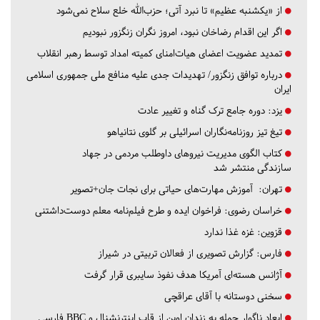
از «یکشنبه عظیم» تا نبرد آتی؛ حزب‌الله خلع سلاح نمی‌شود
اگر این اقدام رضاخان نبود، امروز نگران زنگزور نبودیم
تمدید عضویت اعضای هیات‌امنای کمیته امداد توسط رهبر انقلاب
درباره توافق زنگزور/ تهدیدات جدی علیه منافع ملی جمهوری اسلامی
ایران
یزد:
دوره جامع ترک گناه و تغییر عادت
تیغ تیز روزنامه‌نگاران اسرائیلی بر گلوی نتانیاهو
کتاب الگوی مدیریت نیروهای داوطلب مردمی در جهاد
سازندگی منتشر شد
تهران:
آموزش مهارت‌های حیاتی برای نجات جان+تصویر
خراسان رضوی:
فراخوان ایده و طرح فیلم‌نامه معلم دوست‌داشتنی
قزوین:
غزه غذا ندارد
فارس:
گزارش تصویری از فعالان تربیتی در شیراز
آژانس هسته‌ای آمریکا هدف نفوذ سایبری قرار گرفت
سخنی دوستانه با آقای عراقچی
ابعاد ناگوار حمله به زندان اوین از قاب اینترنشنال و BBC فارسی