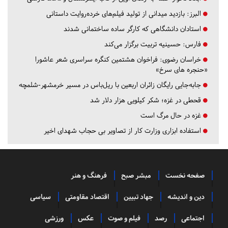
البرز:
بازدید میدانی از تولید فیلم‌های خرده‌روایت داستانی
استادان دانشگاهی که کارگر ساده ساختمانی شدند
فارس:
حسینیه تربیت برگزار می‌کند
خراسان رضوی:
فراخوان هشتمین کنگره سراسری شعر عاشورا
«حنجره های سرخ»
جابه‌جایی رایگان زائران اربعین با ریل‌باس در مسیر خرمشهر-شلمچه
قحطی در غزه؛ شکر کیلویی هزار دلار شد
غزه در حال مرگ است
استفاده ابزاری وزارت کار از تصاویر بی حجاب شهدای اخیر
صفحه نخست
مبشر صبح
فرهنگ و هنر
دین و اندیشه
جهاد تبیین
اقتصاد مقاومتی
سیاسی
اجتماعی
رصد
فیلم و صوت
عکس
ورزشی