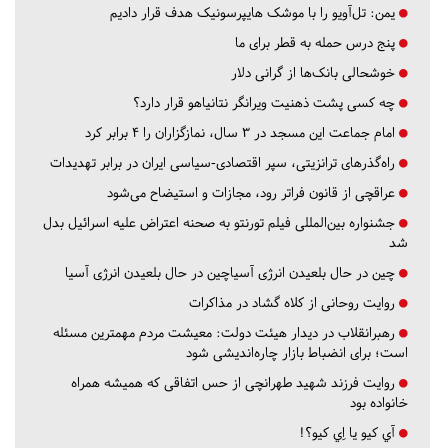
یمن: تل‌آویو را با موشک هایپرسونیک هدف قرار دادیم
پنج درس‌ حمله به قطر برای ما
خوشحالی بانک‌ها از گرانی دلار
چه کسی پشت ذهنیت ویرانگر نتانیاهو قرار دارد؟
امام جماعت این مسجد در ۳ سال، نمازگزاران را ۴ برابر کرد
راه‌گذرهای ترانزیتی، سپر اقتصادی-سیاسی ایران در برابر تهدیدات
عراقچی از قانون فراتر رود، مجازات و استیضاح می‌شود
جشنواره بین‌المللی فیلم تورنتو به صحنه اعتراض علیه اسرائیل بدل
شد
چین در حال بلعیدن انرژی آسیاچین در حال بلعیدن انرژی آسیا
روایت روحانی از کلاه گشاد در مذاکرات
رهبرانقلاب در دیدار هیئت دولت: معیشت مردم مهمترین مسئله
است؛ برای انضباط بازار چاره‌اندیشی شود
روایت فرزند شهید طهرانچی از حس اتفاقی که همیشه همراه
خانواده بود
آي كيو يا اِي كيو؟!