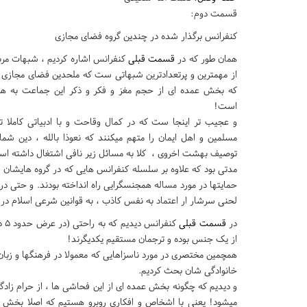
قسمت دوم:
کنفرانس برگذار شده در چندین گروه فضای مجازی
همان طور که در
قسمت قبلی
کنفرانس اشاره کردیم ، شبهات مر
از مهمترین و پرتعدادترین شبهاتی ست که ملحدین فضای مجازی به
که بخش عمده ای از حجم مغز و فکر و ذکر این جماعت به هم
است!
و عجیب تر اینجا ست که در کمال وقاحت و با ادبیاتی کاملا تح
مسلمین و اهل ایمان را متهم میکنند که نعوذا بالله ، دین شما 
توصیف بهشت اخروی ، کلا به مسائل زیر نافی اشتغال داشته ا
مدتی بود که علاوه بر سلسله کنفرانس هایی که در گروه هایشان (
حمایتها در مورد مساله همجنسگرایی راه انداخته بودند. و حتی در
لحنی سرشار ار اعتماد به نفس کاذب ، به قوانین شرعی اسلام در ا
در
قسمت قبلی
کن
از یک جنس بوده و ترجمان مستقیم یکدیگرند!
همچمین مختصری در مورد ناسزاهایی که معمولا در فرهنگها و زبان
خانوادگی شان بحث کردیم.
و دیدیم که چگونه بخش عمده ای از این فحاشی ها ، از حرام زادگی
میشود! یعنی با اشخاص و افکاری روبرو هستیم که اصلا بخش عم