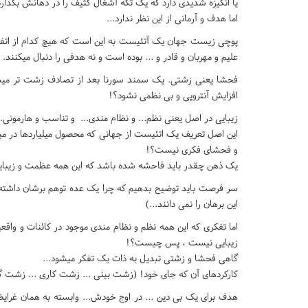
یا انگیزه شدیدی دارد که یک تکه آشغال کثیف را در دهانش بگذارد
اما هدف و آرمانی از این نظر ندارد...
پوچی زیست جهان یک آتئیست به این است که هیچ کدام از اتفاقات
علیم و مهربان و قادر و ... بوده است و نه هدفی را دنبال میکنند.
فحشا یعنی زشتی. یک سمند سورنا بعد از تصادف زشت تر میشود 
افزایش آنتروپی و بی نظمی نشود؟!
زیبایی در اصل یعنی نظم... و نظام مندی... و تناسب و هارمونی..
این اصل تعریف یک اتئیست از جهانی که محصول میلیاردها در میلی
و فحشای فکری نیست؟!
یک ذهن چقدر باید فاحشه شده باشد که این همه عظمت و زیبایی 
سر فرصت باید توضیح بدهیم که چرا یک عده توهم برشان داشته ک
این برهان را نمی دانند...)
اما تفکری که این همه نظم و نظام مندی موجود در کائنات و واقعیا
زیبایی نیست ، پس چیست؟!
گاهی فحشا و زشتی تبدیل به ذات یک تفکر میشود...
کارکردهای آن که جای خود! (زشت بینی ... زشت کاری ... زشت گ
هدف برای یک بی دین ... در اوج خودش... وابسته به همان غر