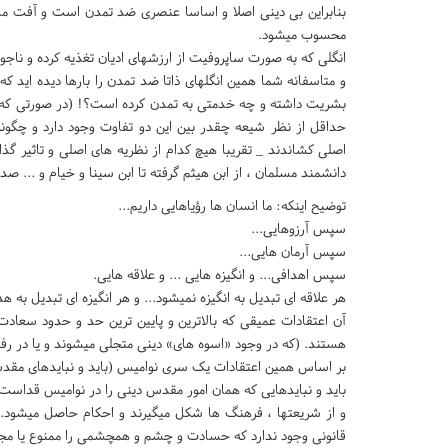
بنابراین بی دینی اصلا و اساسا عنصری ضد تمدن است و آفت مدنی
محسوب میشود.
انگلی که به صورت ساپروفیت از ارزشهای ادیان تغذیه کرده و ناجو
و متاسفانه شما همین انگلهای ذاتا ضد تمدن را بارها دیده اید ک
بشریت داشته و چه خدمتی به تمدن کرده است؟! (در صورتی که گذ
حداقل از نظر شیعه چقدر بین این دو تفاوت وجود دارد و چگونه 
اصلی کشاندند _ تقریبا هیچ کدام از نظریه های اصلی و تاثیر گذ
دانشمند مسلمان ، از ابن هیثم گرفته تا ابن سینا و خیام و ... صد
توضیح اینکه: ما انسان ها رؤیاهایی داریم...
سپس آرزوهایی...
سپس آرمان هایی...
سپس اهدافی... و انگیزه هایی ... و علاقه هایی.
هر علاقه ای تبدیل به انگیزه نمیشود... و هر انگیزه ای تبدیل به ه
آن اعتقادات عمیقی که بالاترین و پایین ترین حد و حدود سعادت
هستند. (که در وجود «اسوه های» دینی متجلی میشوند و یا در رفت
بر اساس همین اعتقادات یک سری نوامیس (باید و نبایدهای مقدس)
باید و نبایدهایی که همان امور مقدس دینی را در نوامیس قداست
و از شریعتها ، فرهنگ ها شکل میگیرند و احکام حاصل میشود. (ب
قانونی وجود ندارد که حسادت و چشم و همچشمی را ممنوع یا مجاز