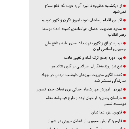
از «یکشنبه عظیم» تا نبرد آتی؛ حزب‌الله خلع سلاح
نمی‌شود
اگر این اقدام رضاخان نبود، امروز نگران زنگزور نبودیم
تمدید عضویت اعضای هیات‌امنای کمیته امداد توسط
رهبر انقلاب
درباره توافق زنگزور/ تهدیدات جدی علیه منافع ملی
جمهوری اسلامی ایران
یزد:
دوره جامع ترک گناه و تغییر عادت
تیغ تیز روزنامه‌نگاران اسرائیلی بر گلوی نتانیاهو
کتاب الگوی مدیریت نیروهای داوطلب مردمی در جهاد
سازندگی منتشر شد
تهران:
آموزش مهارت‌های حیاتی برای نجات جان+تصویر
خراسان رضوی:
فراخوان ایده و طرح فیلم‌نامه معلم
دوست‌داشتنی
قزوین:
غزه غذا ندارد
فارس:
گزارش تصویری از فعالان تربیتی در شیراز