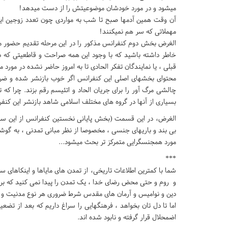
میشود و در مورد خودشان موضوعیتش را از دست میدهد!
آن وقت همین آدمها صبح تا شب به مواردی چون تعدد زوجین ایرا
مهملاتی که سر هم نمیکنند!
الغرض بخش دوم کنفرانس مذکور را در این مرحله تقدیم حضور میکن
خاطر داشته باشید که با وجود این همه صراحت و قاطعیتی که د
قبلی ، یا نمایندگان تفکر الحادی تا به امروز حاضر نشده در مور
محتوای بخشهای اصلی این کنفرانس اگر خوب بازنشر شده و ضریب ر
چالشی مرگ آور را برای جریان الحاد و اتئیسم رقم بزند. چرا که
بسیاری از آنها در گروه های مختلف اسلامی شاهد بازنشر این کنف
الغرض، در این قسمت (بخش پایانی نخستین کنفرانس از این سلس
بی بند و باریهای جنسی ، مخصوصا از نظر مبانی تمدنی ، به گوشه 
مورد همجنسگرایی متمرکز تر بحث میشود...
***
شما با کمترین اطلاعات تاریخی، از تمدن های مایاها و اینکاهای س
و روم و حتی محض رضای خدا ، یک تمدن را پیدا نمی کنید که ب
دین و نوامیس و آرمان های مقدس شرط ضروری هر نوع مدنیت و تم
اما تا دل تان بخواهد ، فرهنگهایی را سراغ داریم که بعد از ت
اضمحلال قرار گرفته و نابود شده اند.