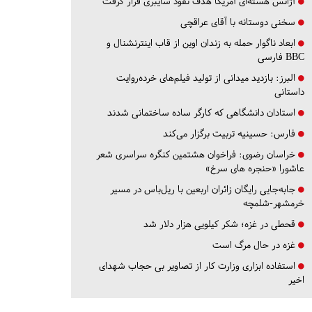
آژانس هسته‌ای آمریکا هدف نفوذ سایبری قرار گرفت
سخنی دوستانه با آقای عراقچی
ابعاد ناگوار حمله به زندان اوین از قاب اینترنشنال و
BBC فارسی
البرز:
بازدید میدانی از تولید فیلم‌های خرده‌روایت
داستانی
استادان دانشگاهی که کارگر ساده ساختمانی شدند
فارس:
حسینیه تربیت برگزار می‌کند
خراسان رضوی:
فراخوان هشتمین کنگره سراسری شعر
عاشورا «حنجره های سرخ»
جابه‌جایی رایگان زائران اربعین با ریل‌باس در مسیر
خرمشهر-شلمچه
قحطی در غزه؛ شکر کیلویی هزار دلار شد
غزه در حال مرگ است
استفاده ابزاری وزارت کار از تصاویر بی حجاب شهدای
اخیر