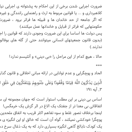
ضرورت اجرایی شدن برخی از این احکام به پشتوانه ی اجرایی نیاز
کلاهبرداری و ... یا قوانین مربوط به ارث و راهنمایی رانندگی و غیره
که اگر جامعه از حد خاندان ها و قبیله ها فراتر برود ، ضرو
حکومتهایی که فراتر از قبایل و خاندانها عمل میکنند)
پس دولت ها اساسا برای این ضرورت وجودی دارند که قوانین را اجرا
(بدون قانون جمعیتهای انسانی میتوانند حتی از گله های بوفالو 
ندارند.)
حالا ، هیچ کدام از این مراحل را «بی دینی» و آتئیسم ندارد!
***
الحاد و پوچگرایی و عدم توانایی در ارائه مبانی اخلاقی و قانون گذا
الَّذِينَ يَذْكُرُونَ اللَّهَ قِيَامًا وَقُعُودًا وَعَلَى جُنُوبِهِمْ وَيَتَفَكَّرُونَ فِي خَلْ
3, آیه 191
اساس بی دینی بر این مطلب استوار است که جهان مجموعه ای ست ا
اتفاقاتی بی معنا تر از جفتک یک الاغ در اثر گزش یک خرمگس!
اینجا برخلاف تصور غلط و سوء تفاهم اکثر قریب به اتفاق ملحدین 
پوچگرا خودکشی نمیکند ، گواه آن است که خالق او این انگیزه ی می
یک کودک نابالغ گاهی انگیزه بسیاری دارد که به یک ذغال سرخ د