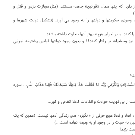
 دارد. که اینها همان «قوانین» جامعه هستند. (مثل مجازات دزدی و قتل و
)
رت وجودی حکومتها و دولتها را به وجود می آورد. (تشکیل دولت شهرها و
 کنند. یا بر اجرای هرچه بهتر آنها نظارت داشته باشند.
نیز وحشیانه تر رفتار کنند!! و بدون وجود دولتها قوانین پشتوانه اجرایی
ری:
قِ السَّمَاوَاتِ وَالْأَرْضِ رَبَّنَا مَا خَلَقْتَ هَذَا بَاطِلًا سُبْحَانَكَ فَقِنَا عَذَابَ النَّارِ... سوره
ز بی نهایت حوادث و اتفاقات کاملا اتفاقی و کور...
، اصلا و فعلا هیچ حرفی از «انگیزه» های زندگی آدمها نیست. (همین که یک
ل به حیات را در وجود او به ودیعه نهاده است...)
ست بزند!