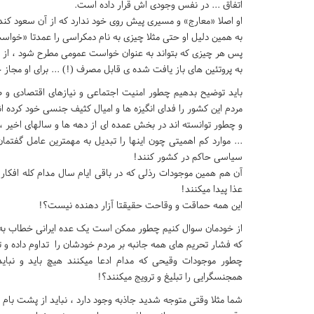
اتفاق ... در نفس وجودی اش قرار داده است.
او اصلا «معارج» و مسیری پیش روی خود ندارد که از آن سعود کن
به همین دلیل او حتی مثلا چیزی به نام دمکراسی را عمدتا «خوا
پس هر چیزی که بتواند به عنوان خواست عمومی مطرح شود ، از همجن
به پروتئین های باز یافت شده ی قابل مصرف (!) ... برای او مجاز خ
باید توضیح بدهیم چطور امنیت اجتماعی و نیازهای اقتصادی و ض
مردم این کشور را فدای انگیزه ها و امیال کثیف جنسی خود کرده اند
و چطور توانسته اند در بخش عمده ای از دهه ها و سالهای اخیر ، د
... موارد کم اهمیتی چون اینها را تبدیل به مهمترین عامل گفتما
سیاسی حاکم در کشور کنند!
آن هم همین موجودات رذلی که در باقی ایام سال مدام کله افکار
عذا پیدا میکنند!
این همه حماقت و وقاحت حقیقتا آزار دهنده نیست؟!
از خودمان سوال کنیم چطور ممکن است یک عده ایرانی خطاب به ر
که فشار تحریم های همه جانبه بر مردم خودشان را تداوم داده و 
چطور موجودات وقیحی که مدام ادعا میکنند هیچ باید و نبایدی
همجنسگرایی را تبلیغ و ترویج میکنند؟!
شما مثلا وقتی متوجه شدید جاذبه وجود دارد ، نباید از پشت بام 