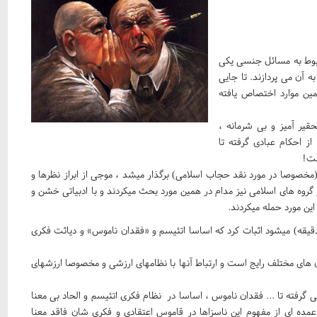
بوط به مسائل جنسی یکی
 آن می پردازند. تا جایی
ین موارد اختصاص یافته
قیر آمیز و بی شرمانه ،
از احکام عبادی گرفته تا
ست!
مخصوصا در مورد نقد حجاب اسلامی) برگذار میشد ، موجی از ابراز نظرها و
 گروه های اسلامی نیز مدام در همین مورد بحث میکردند و با ادبیاتی خشن و
ین مورد حمله میکردند.
فرانس دیدیم که به راحتی (در عرض حدود 5 دقیقه) میشود اثبات کرد که اساسا اتئیسم و «فقدان ناموس» و دیاثت فکری
 های مختلف رایج است و ارتباط آنها با نظامهای ارزشی و مخصوصا ارزشهای
 گرفته تا ... فقدان ناموس ، اساسا در نظام فکری اتئیسم و الحاد بی معنا
ده ای از مفهوم این ناسزاها در قاموس اعتقادی و فکری شان فاقد معنا