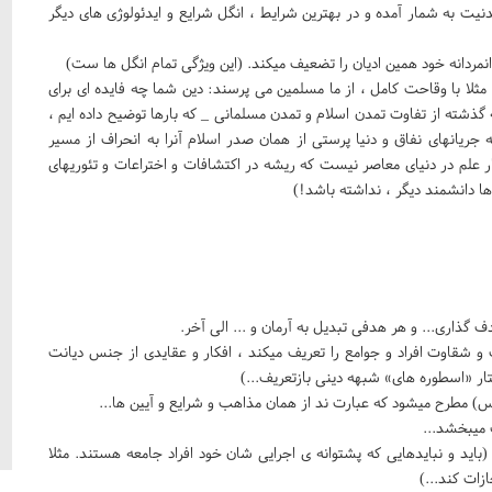
ت به شمار آمده و در بهترین شرایط ، انگل شرایع و ایدئولوژی های دیگر
انمردانه خود همین ادیان را تضعیف میکند. (این ویژگی تمام انگل ها ست)
ه مثلا با وقاحت کامل ، از ما مسلمین می پرسند: دین شما چه فایده ای برای
شته از تفاوت تمدن اسلام و تمدن مسلمانی _ که بارها توضیح داده ایم ،
جریانهای نفاق و دنیا پرستی از همان صدر اسلام آنرا به انحراف از مسیر
ار علم در دنیای معاصر نیست که ریشه در اکتشافات و اختراعات و تئوریهای
ها دانشمند دیگر ، نداشته باشد!)
دف گذاری... و هر هدفی تبدیل به آرمان و ... الی آخر.
 و شقاوت افراد و جوامع را تعریف میکند ، افکار و عقایدی از جنس دیانت
ار «اسطوره های» شبهه دینی بازتعریف...)
 مطرح میشود که عبارت ند از همان مذاهب و شرایع و آیین ها...
 میبخشد...
اید و نبایدهایی که پشتوانه ی اجرایی شان خود افراد جامعه هستند. مثلا
ات کند...)