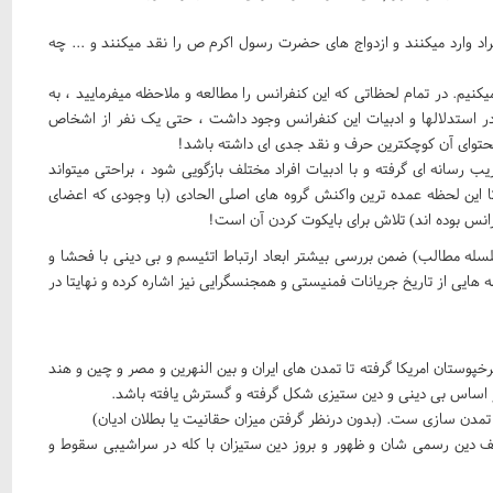
د وارد میکنند و ازدواج های حضرت رسول اکرم ص را نقد میکنند و ... چه
یم. در تمام لحظاتی که این کنفرانس را مطالعه و ملاحظه میفرمایید ، به
ر استدلالها و ادبیات این کنفرانس وجود داشت ، حتی یک نفر از اشخاص
د محتوای آن کوچکترین حرف و نقد جدی ای داشته باشد!
سانه ای گرفته و با ادبیات افراد مختلف بازگویی شود ، براحتی میتواند
 تا این لحظه عمده ترین واکنش گروه های اصلی الحادی (با وجودی که اعضای
رانس بوده اند) تلاش برای بایکوت کردن آن است!
له مطالب) ضمن بررسی بیشتر ابعاد ارتباط اتئیسم و بی دینی با فحشا و
هایی از تاریخ جریانات فمنیستی و همجنسگرایی نیز اشاره کرده و نهایتا در
رخپوستان امریکا گرفته تا تمدن های ایران و بین النهرین و مصر و چین و هند
ر اساس بی دینی و دین ستیزی شکل گرفته و گسترش یافته باشد.
دن سازی ست. (بدون درنظر گرفتن میزان حقانیت یا بطلان ادیان)
ضعیف دین رسمی شان و ظهور و بروز دین ستیزان با کله در سراشیبی سقوط و