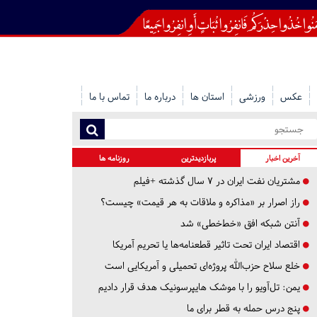
عکس
ورزشی
استان ها
درباره ما
تماس با ما
آخرین اخبار
پربازدیدترین
روزنامه ها
مشتریان نفت ایران در ۷ سال گذشته +فیلم
راز اصرار بر «مذاکره و ملاقات به هر قیمت» چیست؟
آنتن شبکه افق «خط‌خطی» شد
اقتصاد ایران تحت تاثیر قطعنامه‌ها یا تحریم‌ آمریکا
خلع سلاح حزب‌الله پروژه‌ای تحمیلی و آمریکایی است
یمن: تل‌آویو را با موشک هایپرسونیک هدف قرار دادیم
پنج درس‌ حمله به قطر برای ما