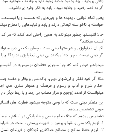
وقتی پریدید ، چه بدانید جاذبه وجود دارد و چه نه ، خواهید مرد.
اگر به فضا رفتید و جاذبه نبود ، باید به فکر چاره ای باشید...
یعنی تمام قوانین ، پدیده ها و چیزهایی که هستند و یا نیستند...
خواسته یا ناخواسته تبعاتی دارند و باید و نبایدهایی را مطرح میکن
حالا اتئیستها چطور میتوانند به همین راحتی ادعا کنند که هر کدام 
کسب میکنند؟!
آگر آن ایدئولوژی و شریعتها دینی ست ، چطور یک بی دین میتوان
اگر دینی نیست ، چرا ادعا میکنند بی دینی ایدئولوژی ندارد؟! چرا
میخواهم عرض کنم که چرا ماجرای «فقدان نوامیس» در آتئیسم 
ست...
مثلا اگر خود تفکر و ارزشهای دینی، پاکدامنی و وقار و عفت جنس
احکام شرع و آداب و رسوم و فرهنگ و هنجار سازی های اجتم
میتوانست از تعدد زوجین و هزار مطلب بی ربط و با ربط دیگر دم ب
این متفکر دینی ست که با وحی متوجه میشود فطرت های انسانی
خوبی تشخیص میدهد ...
تشخیص میدهد که مثلا نظام جنسی و خانوادگی در اسلام ، اجمال
1- لزوم پاکدامنی و تقوا و پرهیز از شهوت پرستی ، تحت هر شرایطی ...
2- لزوم حفظ منافع و مصالح حداکثری کودکان و فرزندان نسل 