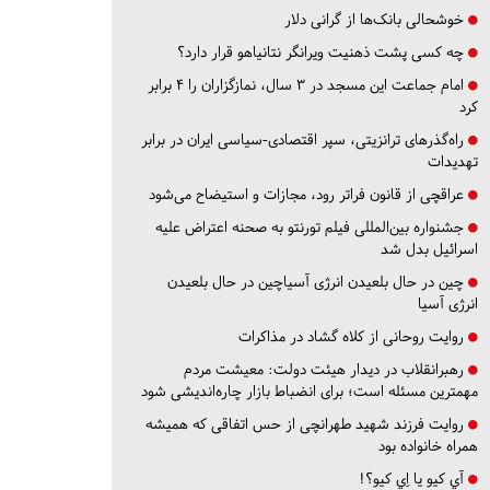
خوشحالی بانک‌ها از گرانی دلار
چه کسی پشت ذهنیت ویرانگر نتانیاهو قرار دارد؟
امام جماعت این مسجد در ۳ سال، نمازگزاران را ۴ برابر
کرد
راه‌گذرهای ترانزیتی، سپر اقتصادی-سیاسی ایران در برابر
تهدیدات
عراقچی از قانون فراتر رود، مجازات و استیضاح می‌شود
جشنواره بین‌المللی فیلم تورنتو به صحنه اعتراض علیه
اسرائیل بدل شد
چین در حال بلعیدن انرژی آسیاچین در حال بلعیدن
انرژی آسیا
روایت روحانی از کلاه گشاد در مذاکرات
رهبرانقلاب در دیدار هیئت دولت: معیشت مردم
مهمترین مسئله است؛ برای انضباط بازار چاره‌اندیشی شود
روایت فرزند شهید طهرانچی از حس اتفاقی که همیشه
همراه خانواده بود
آي كيو يا اِي كيو؟!