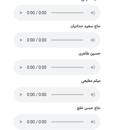
حاج سعید حدادیان
حسین طاهری
میثم مطیعی
حاج حسن خلج