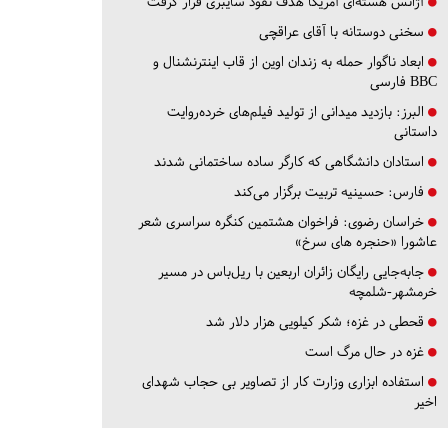
آژانس هسته‌ای آمریکا هدف نفوذ سایبری قرار گرفت
سخنی دوستانه با آقای عراقچی
ابعاد ناگوار حمله به زندان اوین از قاب اینترنشنال و
BBC فارسی
البرز:
بازدید میدانی از تولید فیلم‌های خرده‌روایت
داستانی
استادان دانشگاهی که کارگر ساده ساختمانی شدند
فارس:
حسینیه تربیت برگزار می‌کند
خراسان رضوی:
فراخوان هشتمین کنگره سراسری شعر
عاشورا «حنجره های سرخ»
جابه‌جایی رایگان زائران اربعین با ریل‌باس در مسیر
خرمشهر-شلمچه
قحطی در غزه؛ شکر کیلویی هزار دلار شد
غزه در حال مرگ است
استفاده ابزاری وزارت کار از تصاویر بی حجاب شهدای
اخیر