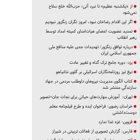
از «یکشنبه عظیم» تا نبرد آتی؛ حزب‌الله خلع سلاح
نمی‌شود
اگر این اقدام رضاخان نبود، امروز نگران زنگزور نبودیم
تمدید عضویت اعضای هیات‌امنای کمیته امداد توسط
رهبر انقلاب
درباره توافق زنگزور/ تهدیدات جدی علیه منافع ملی
جمهوری اسلامی ایران
یزد:
دوره جامع ترک گناه و تغییر عادت
تیغ تیز روزنامه‌نگاران اسرائیلی بر گلوی نتانیاهو
کتاب الگوی مدیریت نیروهای داوطلب مردمی در جهاد
سازندگی منتشر شد
تهران:
آموزش مهارت‌های حیاتی برای نجات جان+تصویر
خراسان رضوی:
فراخوان ایده و طرح فیلم‌نامه معلم
دوست‌داشتنی
قزوین:
غزه غذا ندارد
فارس:
گزارش تصویری از فعالان تربیتی در شیراز