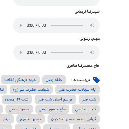
سیدرضا نریمانی
مهدی رسولی
حاج محمدرضا طاهری
برچسب ها:
حلقه وصل
جبهه فرهنگی انقلاب
ایام شهادت حضرت علی
شهادت حضرت علی(ع)
اما
شب قدر
مراسم احیای شب قدر
شب 21 رمضان
گلچین مداحی
حاج منصور ارضی
محمود کریمی
کربلایی محمد حسین حدادیان
حسین طاهری
میثم م
مهدی رسولی
سیب سرخی
حمید علیمی
سید ر