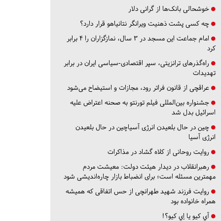
خوشحالی بانک‌ها از گرانی دلار
چه کسی پشت ذهنیت ویرانگر نتانیاهو قرار دارد؟
امام جماعت این مسجد در ۳ سال، نمازگزاران را ۴ برابر
کرد
راه‌گذرهای ترانزیتی، سپر اقتصادی-سیاسی ایران در برابر
تهدیدات
عراقچی از قانون فراتر رود، مجازات و استیضاح می‌شود
جشنواره بین‌المللی فیلم تورنتو به صحنه اعتراض علیه
اسرائیل بدل شد
چین در حال بلعیدن انرژی آسیاچین در حال بلعیدن
انرژی آسیا
روایت روحانی از کلاه گشاد در مذاکرات
رهبرانقلاب در دیدار هیئت دولت: معیشت مردم
مهمترین مسئله است؛ برای انضباط بازار چاره‌اندیشی شود
روایت فرزند شهید طهرانچی از حس اتفاقی که همیشه
همراه خانواده بود
آي كيو يا اِي كيو؟!