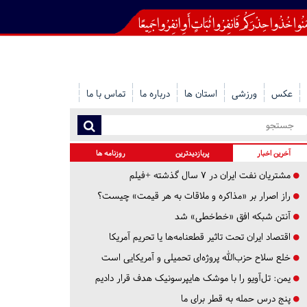
عکس
ورزشی
استان ها
درباره ما
تماس با ما
آخرین اخبار
پربازدیدترین
روزنامه ها
مشتریان نفت ایران در ۷ سال گذشته +فیلم
راز اصرار بر «مذاکره و ملاقات به هر قیمت» چیست؟
آنتن شبکه افق «خط‌خطی» شد
اقتصاد ایران تحت تاثیر قطعنامه‌ها یا تحریم‌ آمریکا
خلع سلاح حزب‌الله پروژه‌ای تحمیلی و آمریکایی است
یمن: تل‌آویو را با موشک هایپرسونیک هدف قرار دادیم
پنج درس‌ حمله به قطر برای ما