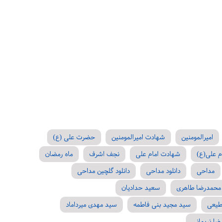
امیرالمومنین
شهادت امیرالمومنین
حضرت علی (ع)
م علی(ع)
شهادت امام علی
نجف اشرف
ماه رمضان
مداحی
دانلود مداحی
دانلود گلچین مداحی
محمدرضا طاهری
سعید حدادیان
طیعی
سید مجید بنی فاطمه
سید مهدی میرداماد
ضا نریمانی