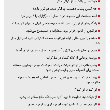
خوشحالی بانک‌ها از گرانی دلار
چه کسی پشت ذهنیت ویرانگر نتانیاهو قرار دارد؟
امام جماعت این مسجد در ۳ سال، نمازگزاران را ۴ برابر کرد
راه‌گذرهای ترانزیتی، سپر اقتصادی-سیاسی ایران در برابر تهدیدات
عراقچی از قانون فراتر رود، مجازات و استیضاح می‌شود
جشنواره بین‌المللی فیلم تورنتو به صحنه اعتراض علیه اسرائیل بدل
شد
چین در حال بلعیدن انرژی آسیاچین در حال بلعیدن انرژی آسیا
روایت روحانی از کلاه گشاد در مذاکرات
رهبرانقلاب در دیدار هیئت دولت: معیشت مردم مهمترین مسئله
است؛ برای انضباط بازار چاره‌اندیشی شود
روایت فرزند شهید طهرانچی از حس اتفاقی که همیشه همراه
خانواده بود
آي كيو يا اِي كيو؟!
از «یکشنبه عظیم» تا نبرد آتی؛ حزب‌الله خلع سلاح نمی‌شود
اگر این اقدام رضاخان نبود، امروز نگران زنگزور نبودیم