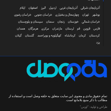
آذربایجان شرقی
آذربایجان غربی
اردبیل
البرز
اصفهان
ایلام
بوشهر
تهران
چهارمحال و بختیاری
خراسان جنوبی
خراسان رضوی
خراسان شمالی
خوزستان
زنجان
سمنان
سیستان و بلوچستان
فارس
قزوین
قم
لرستان
مازندران
مرکزی
هرمزگان
همدان
کردستان
کرمان
کرمانشاه
کهگیلویه و بویراحمد
گلستان
گیلان
یزد
تمام حقوق مادی و معنوی این سایت متعلق به
حلقه وصل
است و استفاده از
مطالب با ذکر منبع بلامانع است.
طراحی و تولید:
"اورس"