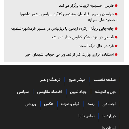
فارس:
حسینیه تربیت برگزار می‌کند
خراسان رضوی:
فراخوان هشتمین کنگره سراسری شعر عاشورا
«حنجره های سرخ»
جابه‌جایی رایگان زائران اربعین با ریل‌باس در مسیر خرمشهر-شلمچه
قحطی در غزه؛ شکر کیلویی هزار دلار شد
غزه در حال مرگ است
استفاده ابزاری وزارت کار از تصاویر بی حجاب شهدای اخیر
صفحه نخست
مبشر صبح
فرهنگ و هنر
دین و اندیشه
جهاد تبیین
اقتصاد مقاومتی
سیاسی
اجتماعی
رصد
فیلم و صوت
عکس
ورزشی
درباره ما
تماس با ما
استان ها