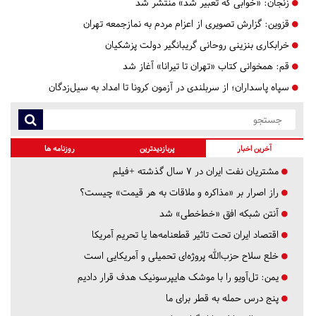
زنجان:
«خوابی که تعبیر شد» منتشر شد
قزوین:
گزارش تصویری از اعزام مردم به نمازجمعه تهران
خرابکاری بنزینی روحانی ‌گریبانگیر دولت پزشکیان
قم:
همخوانی کتاب «تهران تا تیرانا» آغاز شد
سپاه پاسداران؛ از سربلندی در آزمون کرونا تا امداد به سیل‌زدگان
آخرین اخبار
پربازدیدترین
روزنامه ها
مشتریان نفت ایران در ۷ سال گذشته +فیلم
راز اصرار بر «مذاکره و ملاقات به هر قیمت» چیست؟
آنتن شبکه افق «خط‌خطی» شد
اقتصاد ایران تحت تاثیر قطعنامه‌ها یا تحریم‌ آمریکا
خلع سلاح حزب‌الله پروژه‌ای تحمیلی و آمریکایی است
یمن: تل‌آویو را با موشک هایپرسونیک هدف قرار دادیم
پنج درس‌ حمله به قطر برای ما