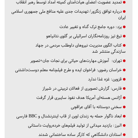
تمدید عضویت اعضای هیات‌امنای کمیته امداد توسط رهبر انقلاب
درباره توافق زنگزور/ تهدیدات جدی علیه منافع ملی جمهوری اسلامی
ایران
یزد:
دوره جامع ترک گناه و تغییر عادت
تیغ تیز روزنامه‌نگاران اسرائیلی بر گلوی نتانیاهو
کتاب الگوی مدیریت نیروهای داوطلب مردمی در جهاد
سازندگی منتشر شد
تهران:
آموزش مهارت‌های حیاتی برای نجات جان+تصویر
خراسان رضوی:
فراخوان ایده و طرح فیلم‌نامه معلم دوست‌داشتنی
قزوین:
غزه غذا ندارد
فارس:
گزارش تصویری از فعالان تربیتی در شیراز
آژانس هسته‌ای آمریکا هدف نفوذ سایبری قرار گرفت
سخنی دوستانه با آقای عراقچی
ابعاد ناگوار حمله به زندان اوین از قاب اینترنشنال و BBC فارسی
البرز:
بازدید میدانی از تولید فیلم‌های خرده‌روایت داستانی
استادان دانشگاهی که کارگر ساده ساختمانی شدند