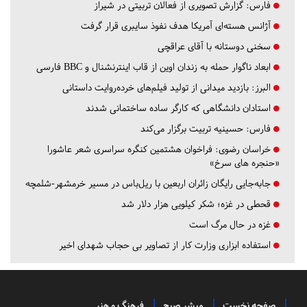
فارس:
گزارش تصویری از فعالان تربیتی در شیراز
آژانس هسته‌ای آمریکا هدف نفوذ سایبری قرار گرفت
سخنی دوستانه با آقای عراقچی
ابعاد ناگوار حمله به زندان اوین از قاب اینترنشنال و BBC فارسی
البرز:
بازدید میدانی از تولید فیلم‌های خرده‌روایت داستانی
استادان دانشگاهی که کارگر ساده ساختمانی شدند
فارس:
حسینیه تربیت برگزار می‌کند
خراسان رضوی:
فراخوان هشتمین کنگره سراسری شعر عاشورا
«حنجره های سرخ»
جابه‌جایی رایگان زائران اربعین با ریل‌باس در مسیر خرمشهر-شلمچه
قحطی در غزه؛ شکر کیلویی هزار دلار شد
غزه در حال مرگ است
استفاده ابزاری وزارت کار از تصاویر بی حجاب شهدای اخیر
صفحه نخست
مبشر صبح
فرهنگ و هنر