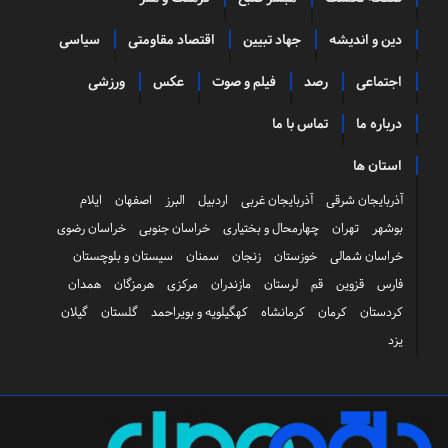
دین و اندیشه
جهاد تبیین
اقتصاد مقاومتی
سیاسی
اجتماعی
رصد
فیلم و صوت
عکس
ورزشی
درباره ما
تماس با ما
استان ها
آذربایجان شرقی
آذربایجان غربی
اردبیل
البرز
اصفهان
ایلام
بوشهر
تهران
چهارمحال و بختیاری
خراسان جنوبی
خراسان رضوی
خراسان شمالی
خوزستان
زنجان
سمنان
سیستان و بلوچستان
فارس
قزوین
قم
لرستان
مازندران
مرکزی
هرمزگان
همدان
کردستان
کرمان
کرمانشاه
کهگیلویه و بویراحمد
گلستان
گیلان
یزد