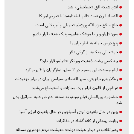
آنتن شبکه افق «خط‌خطی» شد
اقتصاد ایران تحت تاثیر قطعنامه‌ها یا تحریم‌ آمریکا
خلع سلاح حزب‌الله پروژه‌ای تحمیلی و آمریکایی است
یمن: تل‌آویو را با موشک هایپرسونیک هدف قرار دادیم
پنج درس‌ حمله به قطر برای ما
خوشحالی بانک‌ها از گرانی دلار
چه کسی پشت ذهنیت ویرانگر نتانیاهو قرار دارد؟
امام جماعت این مسجد در ۳ سال، نمازگزاران را ۴ برابر کرد
راه‌گذرهای ترانزیتی، سپر اقتصادی-سیاسی ایران در برابر تهدیدات
عراقچی از قانون فراتر رود، مجازات و استیضاح می‌شود
جشنواره بین‌المللی فیلم تورنتو به صحنه اعتراض علیه اسرائیل بدل
شد
چین در حال بلعیدن انرژی آسیاچین در حال بلعیدن انرژی آسیا
روایت روحانی از کلاه گشاد در مذاکرات
رهبرانقلاب در دیدار هیئت دولت: معیشت مردم مهمترین مسئله