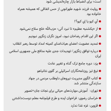
است؛ برای انضباط بازار چاره‌اندیشی شود
روایت فرزند شهید طهرانچی از حس اتفاقی که همیشه همراه
خانواده بود
آي كيو يا اِي كيو؟!
از «یکشنبه عظیم» تا نبرد آتی؛ حزب‌الله خلع سلاح نمی‌شود
اگر این اقدام رضاخان نبود، امروز نگران زنگزور نبودیم
تمدید عضویت اعضای هیات‌امنای کمیته امداد توسط رهبر انقلاب
درباره توافق زنگزور/ تهدیدات جدی علیه منافع ملی جمهوری اسلامی
ایران
یزد:
دوره جامع ترک گناه و تغییر عادت
تیغ تیز روزنامه‌نگاران اسرائیلی بر گلوی نتانیاهو
کتاب الگوی مدیریت نیروهای داوطلب مردمی در جهاد
سازندگی منتشر شد
تهران:
آموزش مهارت‌های حیاتی برای نجات جان+تصویر
خراسان رضوی:
فراخوان ایده و طرح فیلم‌نامه معلم دوست‌داشتنی
قزوین:
غزه غذا ندارد