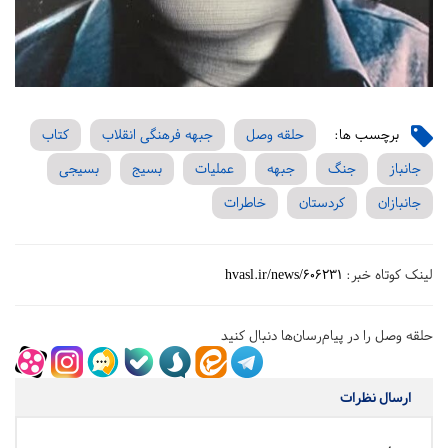
برچسب ها:
حلقه وصل
جبهه فرهنگی انقلاب
کتاب
جانباز
جنگ
جبهه
عملیات
بسیج
بسیجی
جانبازان
کردستان
خاطرات
لینک کوتاه خبر:
hvasl.ir/news/606231
حلقه وصل را در پیام‌رسان‌ها دنبال کنید
ارسال نظرات