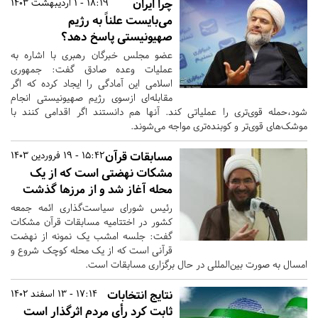
چرا ایران
18:19 - 1 اردیبهشت 1403
می‌بایست علناً به رژیم
صهیونیستی پاسخ دهد؟
عضو مجلس خبرگان رهبری با اشاره به
عملیات وعده صادق گفت: جمهوری
اسلامی این آمادگی را ایجاد کرده که اگر
مقابله‌ای ازسوی رژیم صهیونیستی انجام
شود،حمله قوی‌تری را عملیاتی کند. آنها هم دانستند اگر اقدامی کنند با
موشک‌های قوی‌تر و کوبنده‌تری مواجه می‌شوند.
مسابقات قرآن
15:42 - 19 فروردین 1403
مشکات نهضتی است که از یک
محله آغاز شد و از مرزها گذشت
رئیس شورای سیاست‌گذاری ائمه جمعه
کشور در اختتامیه مسابقات قرآن مشکات
گفت: جلسه امشب یک نمونه از نهضت
قرآنی است که از یک محله کوچک شروع و
امسال به صورت بین‌المللی در حال برگزاری مسابقات است.
نتایج انتخابات
17:14 - 13 اسفند 1402
ثابت کرد رأی مردم اثرگذار است