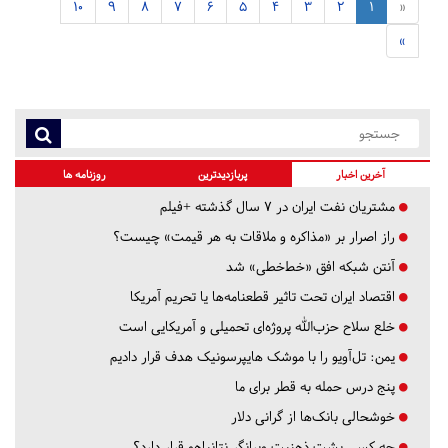
10
9
8
7
6
5
4
3
2
1
«
»
آخرین اخبار
پربازدیدترین
روزنامه ها
مشتریان نفت ایران در ۷ سال گذشته +فیلم
راز اصرار بر «مذاکره و ملاقات به هر قیمت» چیست؟
آنتن شبکه افق «خط‌خطی» شد
اقتصاد ایران تحت تاثیر قطعنامه‌ها یا تحریم‌ آمریکا
خلع سلاح حزب‌الله پروژه‌ای تحمیلی و آمریکایی است
یمن: تل‌آویو را با موشک هایپرسونیک هدف قرار دادیم
پنج درس‌ حمله به قطر برای ما
خوشحالی بانک‌ها از گرانی دلار
چه کسی پشت ذهنیت ویرانگر نتانیاهو قرار دارد؟