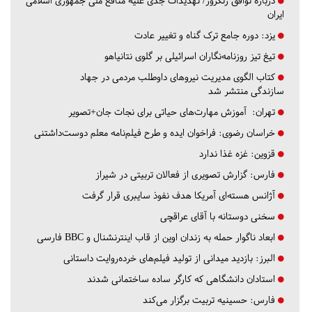
درباره توافق زنگزور/ تهدیدات جدی علیه منافع ملی جمهوری اسلامی
ایران
یزد:
دوره جامع ترک گناه و تغییر عادت
تیغ تیز روزنامه‌نگاران اسرائیلی بر گلوی نتانیاهو
کتاب الگوی مدیریت نیروهای داوطلب مردمی در جهاد
سازندگی منتشر شد
تهران:
آموزش مهارت‌های حیاتی برای نجات جان+تصویر
خراسان رضوی:
فراخوان ایده و طرح فیلم‌نامه معلم دوست‌داشتنی
قزوین:
غزه غذا ندارد
فارس:
گزارش تصویری از فعالان تربیتی در شیراز
آژانس هسته‌ای آمریکا هدف نفوذ سایبری قرار گرفت
سخنی دوستانه با آقای عراقچی
ابعاد ناگوار حمله به زندان اوین از قاب اینترنشنال و BBC فارسی
البرز:
بازدید میدانی از تولید فیلم‌های خرده‌روایت داستانی
استادان دانشگاهی که کارگر ساده ساختمانی شدند
فارس:
حسینیه تربیت برگزار می‌کند