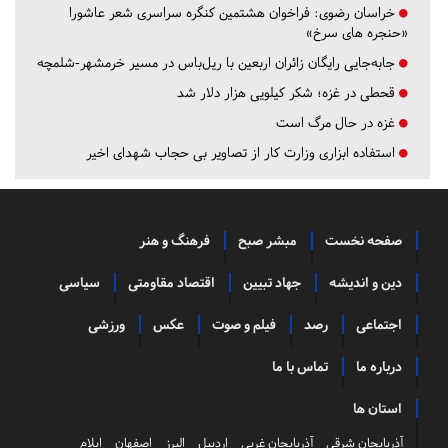
خراسان رضوی:
فراخوان هشتمین کنگره سراسری شعر عاشورا
«حنجره های سرخ»
جابه‌جایی رایگان زائران اربعین با ریل‌باس در مسیر خرمشهر-شلمچه
قحطی در غزه؛ شکر کیلویی هزار دلار شد
غزه در حال مرگ است
استفاده ابزاری وزارت کار از تصاویر بی حجاب شهدای اخیر
صفحه نخست
مبشر صبح
فرهنگ و هنر
دین و اندیشه
جهاد تبیین
اقتصاد مقاومتی
سیاسی
اجتماعی
رصد
فیلم و صوت
عکس
ورزشی
درباره ما
تماس با ما
استان ها
آذربایجان شرقی
آذربایجان غربی
اردبیل
البرز
اصفهان
ایلام