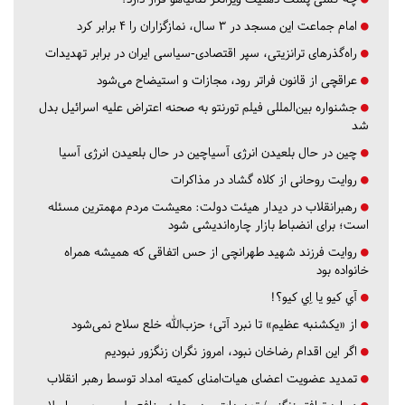
امام جماعت این مسجد در ۳ سال، نمازگزاران را ۴ برابر کرد
راه‌گذرهای ترانزیتی، سپر اقتصادی-سیاسی ایران در برابر تهدیدات
عراقچی از قانون فراتر رود، مجازات و استیضاح می‌شود
جشنواره بین‌المللی فیلم تورنتو به صحنه اعتراض علیه اسرائیل بدل
شد
چین در حال بلعیدن انرژی آسیاچین در حال بلعیدن انرژی آسیا
روایت روحانی از کلاه گشاد در مذاکرات
رهبرانقلاب در دیدار هیئت دولت: معیشت مردم مهمترین مسئله
است؛ برای انضباط بازار چاره‌اندیشی شود
روایت فرزند شهید طهرانچی از حس اتفاقی که همیشه همراه
خانواده بود
آي كيو يا اِي كيو؟!
از «یکشنبه عظیم» تا نبرد آتی؛ حزب‌الله خلع سلاح نمی‌شود
اگر این اقدام رضاخان نبود، امروز نگران زنگزور نبودیم
تمدید عضویت اعضای هیات‌امنای کمیته امداد توسط رهبر انقلاب