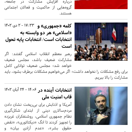
درباره افزایش مشارکت در جامعه،
گروه‌هایی از حاکمیت و فعالان اجتماعی
هستند.
کلمه «جمهوری» و
17:33 - 2 دی 1402
«اسلامی» هر دو وابسته به
انتخابات است/ انتخابات پایه تحول
است
رهبر معظم انقلاب اسلامی گفتند: اگر
مشارکت ضعیف باشد، مجلس ضعیف
خواهد شد؛ مجلس ضعیف توانایی کامل
برای رفع مشکلات را نخواهد داشت؛ اگر می‌خواهیم مشکلات برطرف بشود، باید
مشارکت را بالا ببریم.
انتخابات آینده در
14:06 - 24 آبان 1402
قاب امنیت ملی
آمریکا و اذنابش برای بی‌ریخت‌ نشان دادن
مردم‌سالاری دینی از ابتدای شکل‌گیری
نظام جمهوری اسلامی، روشنفکران غربزده
را تجهیز کردند تا انگ «دیکتاتوری»، «نقض
حقوق بشر»، «عدم آزادی بیان» و