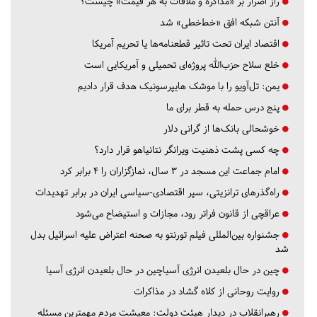
راز اصرار بر «مذاکره و ملاقات به هر قیمت» چیست؟
آنتن شبکه افق «خط‌خطی» شد
اقتصاد ایران تحت تاثیر قطعنامه‌ها یا تحریم‌ آمریکا
خلع سلاح حزب‌الله پروژه‌ای تحمیلی و آمریکایی است
یمن: تل‌آویو را با موشک هایپرسونیک هدف قرار دادیم
پنج درس‌ حمله به قطر برای ما
خوشحالی بانک‌ها از گرانی دلار
چه کسی پشت ذهنیت ویرانگر نتانیاهو قرار دارد؟
امام جماعت این مسجد در ۳ سال، نمازگزاران را ۴ برابر کرد
راه‌گذرهای ترانزیتی، سپر اقتصادی-سیاسی ایران در برابر تهدیدات
عراقچی از قانون فراتر رود، مجازات و استیضاح می‌شود
جشنواره بین‌المللی فیلم تورنتو به صحنه اعتراض علیه اسرائیل بدل
شد
چین در حال بلعیدن انرژی آسیاچین در حال بلعیدن انرژی آسیا
روایت روحانی از کلاه گشاد در مذاکرات
رهبرانقلاب در دیدار هیئت دولت: معیشت مردم مهمترین مسئله