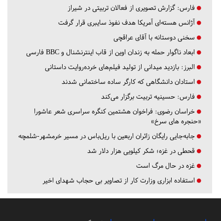
فارس:
گزارش تصویری از فعالان تربیتی در شیراز
آژانس هسته‌ای آمریکا هدف نفوذ سایبری قرار گرفت
سخنی دوستانه با آقای عراقچی
ابعاد ناگوار حمله به زندان اوین از قاب اینترنشنال و BBC فارسی
البرز:
بازدید میدانی از تولید فیلم‌های خرده‌روایت داستانی
استادان دانشگاهی که کارگر ساده ساختمانی شدند
فارس:
حسینیه تربیت برگزار می‌کند
خراسان رضوی:
فراخوان هشتمین کنگره سراسری شعر عاشورا
«حنجره های سرخ»
جابه‌جایی رایگان زائران اربعین با ریل‌باس در مسیر خرمشهر-شلمچه
قحطی در غزه؛ شکر کیلویی هزار دلار شد
غزه در حال مرگ است
استفاده ابزاری وزارت کار از تصاویر بی حجاب شهدای اخیر