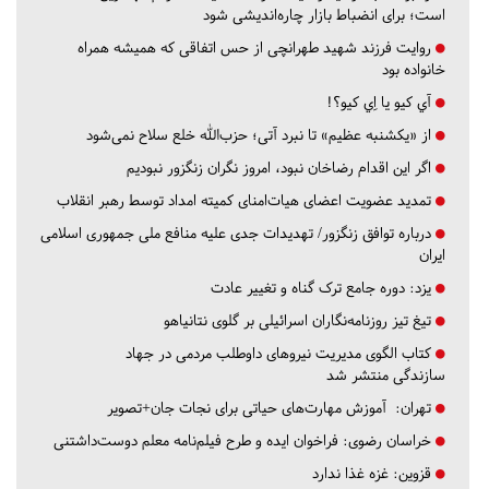
است؛ برای انضباط بازار چاره‌اندیشی شود
روایت فرزند شهید طهرانچی از حس اتفاقی که همیشه همراه
خانواده بود
آي كيو يا اِي كيو؟!
از «یکشنبه عظیم» تا نبرد آتی؛ حزب‌الله خلع سلاح نمی‌شود
اگر این اقدام رضاخان نبود، امروز نگران زنگزور نبودیم
تمدید عضویت اعضای هیات‌امنای کمیته امداد توسط رهبر انقلاب
درباره توافق زنگزور/ تهدیدات جدی علیه منافع ملی جمهوری اسلامی
ایران
یزد:
دوره جامع ترک گناه و تغییر عادت
تیغ تیز روزنامه‌نگاران اسرائیلی بر گلوی نتانیاهو
کتاب الگوی مدیریت نیروهای داوطلب مردمی در جهاد
سازندگی منتشر شد
تهران:
آموزش مهارت‌های حیاتی برای نجات جان+تصویر
خراسان رضوی:
فراخوان ایده و طرح فیلم‌نامه معلم دوست‌داشتنی
قزوین:
غزه غذا ندارد