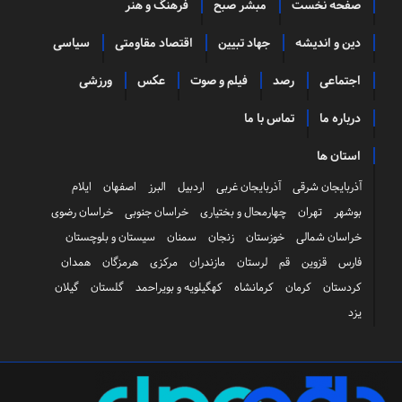
صفحه نخست
مبشر صبح
فرهنگ و هنر
دین و اندیشه
جهاد تبیین
اقتصاد مقاومتی
سیاسی
اجتماعی
رصد
فیلم و صوت
عکس
ورزشی
درباره ما
تماس با ما
استان ها
آذربایجان شرقی
آذربایجان غربی
اردبیل
البرز
اصفهان
ایلام
بوشهر
تهران
چهارمحال و بختیاری
خراسان جنوبی
خراسان رضوی
خراسان شمالی
خوزستان
زنجان
سمنان
سیستان و بلوچستان
فارس
قزوین
قم
لرستان
مازندران
مرکزی
هرمزگان
همدان
کردستان
کرمان
کرمانشاه
کهگیلویه و بویراحمد
گلستان
گیلان
یزد