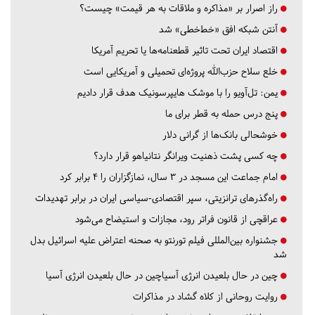
راز اصرار بر «مذاکره و ملاقات به هر قیمت» چیست؟
آنتن شبکه افق «خط‌خطی» شد
اقتصاد ایران تحت تاثیر قطعنامه‌ها یا تحریم‌ آمریکا
خلع سلاح حزب‌الله پروژه‌ای تحمیلی و آمریکایی است
یمن: تل‌آویو را با موشک هایپرسونیک هدف قرار دادیم
پنج درس‌ حمله به قطر برای ما
خوشحالی بانک‌ها از گرانی دلار
چه کسی پشت ذهنیت ویرانگر نتانیاهو قرار دارد؟
امام جماعت این مسجد در ۳ سال، نمازگزاران را ۴ برابر کرد
راه‌گذرهای ترانزیتی، سپر اقتصادی-سیاسی ایران در برابر تهدیدات
عراقچی از قانون فراتر رود، مجازات و استیضاح می‌شود
جشنواره بین‌المللی فیلم تورنتو به صحنه اعتراض علیه اسرائیل بدل
شد
چین در حال بلعیدن انرژی آسیاچین در حال بلعیدن انرژی آسیا
روایت روحانی از کلاه گشاد در مذاکرات