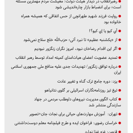
رهبرانقلاب در دیدار هیئت دولت: معیشت مردم مهمترین مسئله
است؛ برای انضباط بازار چاره‌اندیشی شود
روایت فرزند شهید طهرانچی از حس اتفاقی که همیشه همراه
خانواده بود
آي كيو يا اِي كيو؟!
از «یکشنبه عظیم» تا نبرد آتی؛ حزب‌الله خلع سلاح نمی‌شود
اگر این اقدام رضاخان نبود، امروز نگران زنگزور نبودیم
تمدید عضویت اعضای هیات‌امنای کمیته امداد توسط رهبر انقلاب
درباره توافق زنگزور/ تهدیدات جدی علیه منافع ملی جمهوری اسلامی
ایران
یزد:
دوره جامع ترک گناه و تغییر عادت
تیغ تیز روزنامه‌نگاران اسرائیلی بر گلوی نتانیاهو
کتاب الگوی مدیریت نیروهای داوطلب مردمی در جهاد
سازندگی منتشر شد
تهران:
آموزش مهارت‌های حیاتی برای نجات جان+تصویر
خراسان رضوی:
فراخوان ایده و طرح فیلم‌نامه معلم دوست‌داشتنی
قزوین:
غزه غذا ندارد