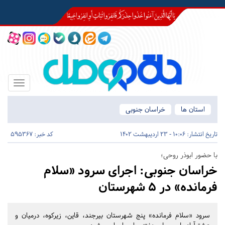
Toggle
igation
استان ها
خراسان جنوبی
تاریخ انتشار:
10:06 - 23 اردیبهشت 1402
کد خبر: 595367
با حضور ابوذر روحی؛
خراسان جنوبی:
اجرای سرود «سلام
فرمانده» در ۵ شهرستان‌
سرود «سلام فرمانده» پنج شهرستان بیرجند، قاین، زیرکوه، درمیان و