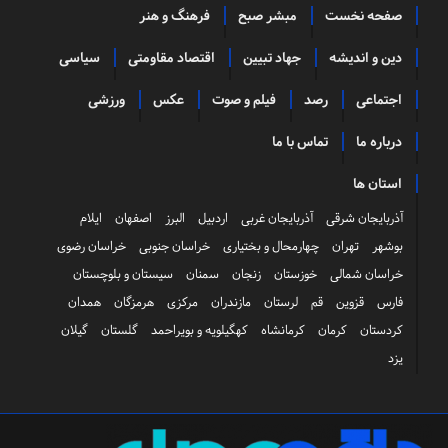
صفحه نخست
مبشر صبح
فرهنگ و هنر
دین و اندیشه
جهاد تبیین
اقتصاد مقاومتی
سیاسی
اجتماعی
رصد
فیلم و صوت
عکس
ورزشی
درباره ما
تماس با ما
استان ها
آذربایجان شرقی
آذربایجان غربی
اردبیل
البرز
اصفهان
ایلام
بوشهر
تهران
چهارمحال و بختیاری
خراسان جنوبی
خراسان رضوی
خراسان شمالی
خوزستان
زنجان
سمنان
سیستان و بلوچستان
فارس
قزوین
قم
لرستان
مازندران
مرکزی
هرمزگان
همدان
کردستان
کرمان
کرمانشاه
کهگیلویه و بویراحمد
گلستان
گیلان
یزد