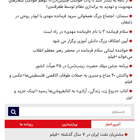
از نامه به بشار اسد تا پاک خواندن جنبش«ززآ»/ توهم خواندن شعارهای
مهدویت و تهدید به براندازی نظام توسط ظفرقندی!
سمنان:
اجتماع بزرگ همخوانی سرود فرمانده مهدی با ابوذر روحی در
دامغان
سلام فرمانده 3 با نام «فرمانده مهدی» در راه است
آیین اعتکاف بزرگ دانش آموزی برگزار می شود
خواننده لبنانی سلام فرمانده در محضر رهبر معظم انقلاب
می‌خواند+فیلم
برنامه جشن میلاد حضرت زینب(س) در 35 هیأت کشور
واکنش 40 مداح و منبری به حملات طوفان الاقصی فلسطینی‌ها+عکس و
فیلم
کتاب «دروغ زن، زندگی، آزادی» به کتابفروشی‌ها رسید+لینک خرید و
تیزر
آخرین اخبار
پربازدیدترین
روزنامه ها
مشتریان نفت ایران در ۷ سال گذشته +فیلم