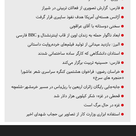
فارس:
گزارش تصویری از فعالان تربیتی در شیراز
آژانس هسته‌ای آمریکا هدف نفوذ سایبری قرار گرفت
سخنی دوستانه با آقای عراقچی
ابعاد ناگوار حمله به زندان اوین از قاب اینترنشنال و BBC فارسی
البرز:
بازدید میدانی از تولید فیلم‌های خرده‌روایت داستانی
استادان دانشگاهی که کارگر ساده ساختمانی شدند
فارس:
حسینیه تربیت برگزار می‌کند
خراسان رضوی:
فراخوان هشتمین کنگره سراسری شعر عاشورا
«حنجره های سرخ»
جابه‌جایی رایگان زائران اربعین با ریل‌باس در مسیر خرمشهر-شلمچه
قحطی در غزه؛ شکر کیلویی هزار دلار شد
غزه در حال مرگ است
استفاده ابزاری وزارت کار از تصاویر بی حجاب شهدای اخیر