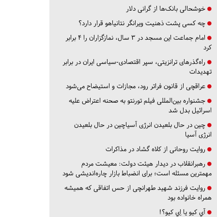
خوشحالی بانک‌ها از گرانی دلار
چه کسی پشت ذهنیت ویرانگر نتانیاهو قرار دارد؟
امام جماعت این مسجد در ۳ سال، نمازگزاران را ۴ برابر
کرد
راه‌گذرهای ترانزیتی، سپر اقتصادی-سیاسی ایران در برابر
تهدیدات
عراقچی از قانون فراتر رود، مجازات و استیضاح می‌شود
جشنواره بین‌المللی فیلم تورنتو به صحنه اعتراض علیه
اسرائیل بدل شد
چین در حال بلعیدن انرژی آسیاچین در حال بلعیدن
انرژی آسیا
روایت روحانی از کلاه گشاد در مذاکرات
رهبرانقلاب در دیدار هیئت دولت: معیشت مردم
مهمترین مسئله است؛ برای انضباط بازار چاره‌اندیشی شود
روایت فرزند شهید طهرانچی از حس اتفاقی که همیشه
همراه خانواده بود
آي كيو يا اِي كيو؟!