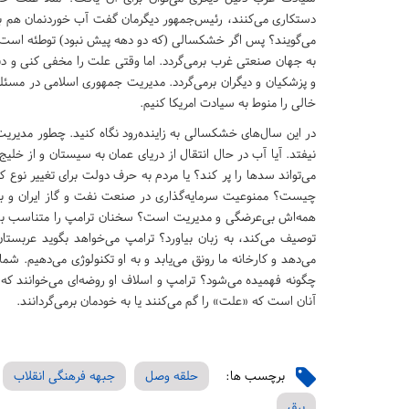
دستکاری می‌کنند، رئیس‌جمهور دیگرمان گفت آب خوردنمان هم به ت
می‌گویند؟ پس اگر خشکسالی (که دو دهه پیش نبود) توطئه است 
به جهان صنعتی غرب برمی‌گردد. اما وقتی علت را مخفی کنی و د
و پزشکیان و دیگران برمی‌گردد. مدیریت جمهوری اسلامی در مسئله آ
خالی را منوط به سیادت امریکا کنیم.
در این سال‌های خشکسالی به زاینده‌رود نگاه کنید. چطور مدی
نیفتد. آیا آب در حال انتقال از دریای عمان به سیستان و از خل
می‌تواند سد‌ها را پر کند؟ یا مردم به حرف دولت برای تغییر نو
چیست؟ ممنوعیت سرمایه‌گذاری در صنعت نفت و گاز ایران و بسته ب
همه‌اش بی‌عرضگی و مدیریت است؟ سخنان ترامپ را متناسب با درک
توصیف می‌کند، به زبان بیاورد؟ ترامپ می‌خواهد بگوید عربستان
می‌دهد و کارخانه ما رونق می‌یابد و به او تکنولوژی می‌دهیم. ش
چگونه فهمیده می‌شود؟ ترامپ و اسلاف او روضه‌ای می‌خوانند که 
آنان است که «علت» را گم می‌کنند یا به خودمان برمی‌گردانند.
برچسب ها:
حلقه وصل
جبهه فرهنگی انقلاب
برق