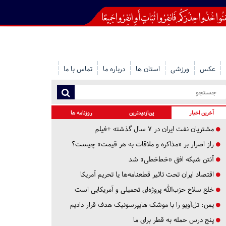
عکس
ورزشی
استان ها
درباره ما
تماس با ما
آخرین اخبار
پربازدیدترین
روزنامه ها
مشتریان نفت ایران در ۷ سال گذشته +فیلم
راز اصرار بر «مذاکره و ملاقات به هر قیمت» چیست؟
آنتن شبکه افق «خط‌خطی» شد
اقتصاد ایران تحت تاثیر قطعنامه‌ها یا تحریم‌ آمریکا
خلع سلاح حزب‌الله پروژه‌ای تحمیلی و آمریکایی است
یمن: تل‌آویو را با موشک هایپرسونیک هدف قرار دادیم
پنج درس‌ حمله به قطر برای ما