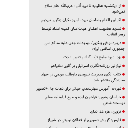
از «یکشنبه عظیم» تا نبرد آتی؛ حزب‌الله خلع سلاح
نمی‌شود
اگر این اقدام رضاخان نبود، امروز نگران زنگزور نبودیم
تمدید عضویت اعضای هیات‌امنای کمیته امداد توسط
رهبر انقلاب
درباره توافق زنگزور/ تهدیدات جدی علیه منافع ملی
جمهوری اسلامی ایران
یزد:
دوره جامع ترک گناه و تغییر عادت
تیغ تیز روزنامه‌نگاران اسرائیلی بر گلوی نتانیاهو
کتاب الگوی مدیریت نیروهای داوطلب مردمی در جهاد
سازندگی منتشر شد
تهران:
آموزش مهارت‌های حیاتی برای نجات جان+تصویر
خراسان رضوی:
فراخوان ایده و طرح فیلم‌نامه معلم
دوست‌داشتنی
قزوین:
غزه غذا ندارد
فارس:
گزارش تصویری از فعالان تربیتی در شیراز