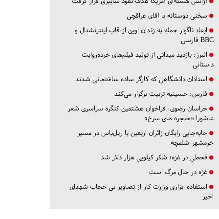
آژانس هسته‌ای آمریکا هدف نفوذ سایبری قرار گرفت
سخنی دوستانه با آقای عراقچی
ابعاد ناگوار حمله به زندان اوین از قاب اینترنشنال و
BBC فارسی
البرز:
بازدید میدانی از تولید فیلم‌های خرده‌روایت
داستانی
استادان دانشگاهی که کارگر ساده ساختمانی شدند
فارس:
حسینیه تربیت برگزار می‌کند
خراسان رضوی:
فراخوان هشتمین کنگره سراسری شعر
عاشورا «حنجره های سرخ»
جابه‌جایی رایگان زائران اربعین با ریل‌باس در مسیر
خرمشهر-شلمچه
قحطی در غزه؛ شکر کیلویی هزار دلار شد
غزه در حال مرگ است
استفاده ابزاری وزارت کار از تصاویر بی حجاب شهدای
اخیر