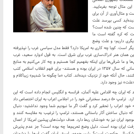
ن مثال توجه بفرمایید.
ت و مثال‌آوری از آن برای
ا دیده‌اید کسی بپرسد علت
یست که چنین شده است؟
ست که کره گفته است ما
گری داریم؛ و علت وضع
یگر است. کوبا چه کاری به امریکا دارد؟ فقط مدل سیاسی غرب را نپذیرفته
این همان هنر ادراک‌سازی غرب برای شرق است. به قول ادوارد سعید، غرب
ی‌ها و ما شرقی‌ها برای اینکه بفهمیم کجا هستیم و چه کار می‌کنیم به منابع
غربی مراجعه می‌کنیم. اندیشمندان علوم سیاسی ایران - حتی کسانی که سال ۱۳۵۷ در ایران بوده و هستند- برای فهم انقلاب اسلامی کتب
نند، حال آنکه خود از نزدیک دیده‌اند. کتاب «ما چگونه ما شدیم» زیباکلام و
علت» نیز وجود دارد.
ه ایران چه اقدامی علیه آلمان، فرانسه و انگلیس انجام داده است که این
همه جنایت در جنگ و تحریم علیه ایران کرده‌اند، پاسخی وجود ندارد. ترامپ ۵۰ درصد سخنرانی خود را در اجلاس اعراب به ایران اختصاص داد
ود اعراب را تحقیر کرد و گفت اگر ما نبودیم شما وجود نداشتید- دنبال
 دنبال ساختن آثار باستانی هستند، ترامپ را ترغیب به مقایسه کنند و
ود ایران نیز به خودشان ربط دارد. هدف دولت‌های پیشین امریکا از اعمال
یشرفت ایران بوده است. دلیل وضع تحریم‌ها چه بوده است؟ جز عدم پذیرش
خشکسالی حکومت است؟ رئیس‌جمهور اسبق ایران گفت ابر‌ها را دشمنان