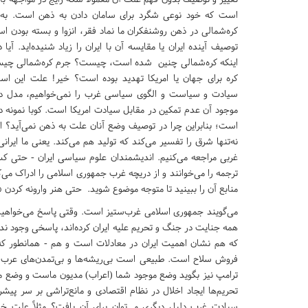
است که خود نوعی شگرد برای سامان دادن به ذهن است. به ای
کره‌شمالی در ذهن روشنفکران ما نماد فقر، انزوا و بسته بودن اس
توصیف آینده ایران یا مقایسه آن با ایران را زیاد شنیده‌اید. آی
اینکه کره‌شمالی چنین شده است، چیست؟ جرم کره‌شمالی چ
کره برای جهان یا امریکا تهدید بوده است؟ خیر! علت این ا
سیادت و سیاست و الگوی سیاسی غرب را نمی‌خواهیم، مدل دی
موجود آن عدم تمکین در مقابل سیادت امریکا است. کوبا نمونه د
است؛ بنابراین چرا در توصیف وضع آنان علت به ذهن نمی‌آید؟ 
نه‌تنها شرق را تفسیر می‌کند که تولید هم می‌کند. یعنی ما ایران
ترجمه را می‌خوانند و از دریچه غرب جمهوری اسلامی را ادراک می‌ک
منابع آن را ببینید تا متوجه موضوع شوید. حتی هنر وارونه کردن «
می‌گویند جمهوری اسلامی غرب‌ستیز است. وقتی پاسخ می‌خواهید ک
که هم نشان اهمیت ایران در معادلات است و هم - همانطور که خ
فروش سلاح است. طبیعی است بی‌ریشه‌ها و بی‌تمدن‌های عرب که
ترامپ نیز بگوید وضع موجود شما (اعراب) مدیون ماست و وضع موج
تحریم‌ها ایجاد اخلال در نظام اقتصادی و مانع‌تراشی بر سر پ
سیادت غرب دلیل دیگری می‌توان برای آن یافت؟ مثلاً علت 