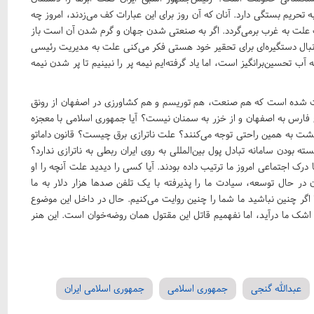
حریم بستگی دارد. آنان که آن روز برای این عبارات کف می‌زدند، امروز چه
علت به غرب برمی‌گردد. اگر به صنعتی شدن جهان و گرم شدن آن است باز
نبال دستگیره‌ای برای تحقیر خود هستی فکر می‌کنی علت به مدیریت رئیسی
ب تحسین‌برانگیز است، اما یاد گرفته‌ایم نیمه پر را نبینیم تا پر شدن نیمه
ریت شده است که هم صنعت، هم توریسم و هم کشاورزی در اصفهان از رونق
یج فارس به اصفهان و از خزر به سمنان نیست؟ آیا جمهوری اسلامی با معجزه
ع کشت به همین راحتی توجه می‌کنند؟ علت ناترازی برق چیست؟ قانون داماتو
ودن سامانه تبادل پول بین‌المللی به روی ایران ربطی به ناترازی ندارد؟
 اجتماعی امروز ما ترتیب داده بودند. آیا کسی را دیدید علت آنچه را او
 در حال توسعه، سیادت ما را پذیرفته با یک تلفن صد‌ها هزار دلار به ما
ما اگر چنین نباشید ما شما را چنین روایت می‌کنیم. حال در داخل این موضوع
اشک ما درآید، اما نفهمیم قاتل این مقتول همان روضه‌خوان است. این هنر
عبدالله گنجی
جمهوری اسلامی
جمهوری اسلامی ایران