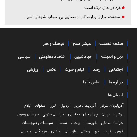
غزه در حال مرگ است
استفاده ابزاری وزارت کار از تصاویر بی حجاب شهدای اخیر
صفحه نخست
مبشر صبح
فرهنگ و هنر
دین و اندیشه
جهاد تبیین
اقتصاد مقاومتی
سیاسی
اجتماعی
رصد
فیلم و صوت
عکس
ورزشی
درباره ما
تماس با ما
استان ها
آذربایجان شرقی
آذربایجان غربی
اردبیل
البرز
اصفهان
ایلام
بوشهر
تهران
چهارمحال و بختیاری
خراسان جنوبی
خراسان رضوی
خراسان شمالی
خوزستان
زنجان
سمنان
سیستان و بلوچستان
فارس
قزوین
قم
لرستان
مازندران
مرکزی
هرمزگان
همدان