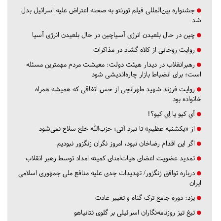
جشنواره بین‌المللی فیلم تورنتو به صحنه اعتراض علیه اسرائیل بدل
شد
چین در حال بلعیدن انرژی آسیاچین در حال بلعیدن انرژی آسیا
روایت روحانی از کلاه گشاد در مذاکرات
رهبرانقلاب در دیدار هیئت دولت: معیشت مردم مهمترین مسئله
است؛ برای انضباط بازار چاره‌اندیشی شود
روایت فرزند شهید طهرانچی از حس اتفاقی که همیشه همراه
خانواده بود
آي كيو يا اِي كيو؟!
از «یکشنبه عظیم» تا نبرد آتی؛ حزب‌الله خلع سلاح نمی‌شود
اگر این اقدام رضاخان نبود، امروز نگران زنگزور نبودیم
تمدید عضویت اعضای هیات‌امنای کمیته امداد توسط رهبر انقلاب
درباره توافق زنگزور/ تهدیدات جدی علیه منافع ملی جمهوری اسلامی
ایران
یزد:
دوره جامع ترک گناه و تغییر عادت
تیغ تیز روزنامه‌نگاران اسرائیلی بر گلوی نتانیاهو