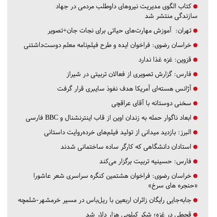
کتاب الگوی مدیریت نیروهای داوطلب مردمی در جهاد
سازندگی منتشر شد
تهران:
آموزش مهارت‌های حیاتی برای نجات جان+تصویر
خراسان رضوی:
فراخوان ایده و طرح فیلم‌نامه معلم دوست‌داشتنی
قزوین:
غزه غذا ندارد
فارس:
گزارش تصویری از فعالان تربیتی در شیراز
آژانس هسته‌ای آمریکا هدف نفوذ سایبری قرار گرفت
سخنی دوستانه با آقای عراقچی
ابعاد ناگوار حمله به زندان اوین از قاب اینترنشنال و BBC فارسی
البرز:
بازدید میدانی از تولید فیلم‌های خرده‌روایت داستانی
استادان دانشگاهی که کارگر ساده ساختمانی شدند
فارس:
حسینیه تربیت برگزار می‌کند
خراسان رضوی:
فراخوان هشتمین کنگره سراسری شعر عاشورا
«حنجره های سرخ»
جابه‌جایی رایگان زائران اربعین با ریل‌باس در مسیر خرمشهر-شلمچه
قحطی در غزه؛ شکر کیلویی هزار دلار شد