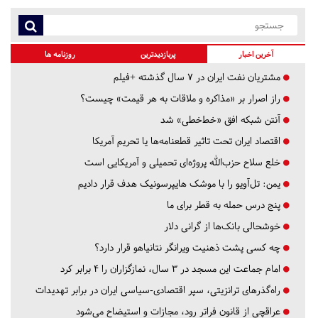
آخرین اخبار
پربازدیدترین
روزنامه ها
مشتریان نفت ایران در ۷ سال گذشته +فیلم
راز اصرار بر «مذاکره و ملاقات به هر قیمت» چیست؟
آنتن شبکه افق «خط‌خطی» شد
اقتصاد ایران تحت تاثیر قطعنامه‌ها یا تحریم‌ آمریکا
خلع سلاح حزب‌الله پروژه‌ای تحمیلی و آمریکایی است
یمن: تل‌آویو را با موشک هایپرسونیک هدف قرار دادیم
پنج درس‌ حمله به قطر برای ما
خوشحالی بانک‌ها از گرانی دلار
چه کسی پشت ذهنیت ویرانگر نتانیاهو قرار دارد؟
امام جماعت این مسجد در ۳ سال، نمازگزاران را ۴ برابر کرد
راه‌گذرهای ترانزیتی، سپر اقتصادی-سیاسی ایران در برابر تهدیدات
عراقچی از قانون فراتر رود، مجازات و استیضاح می‌شود