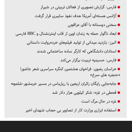
فارس:
گزارش تصویری از فعالان تربیتی در شیراز
آژانس هسته‌ای آمریکا هدف نفوذ سایبری قرار گرفت
سخنی دوستانه با آقای عراقچی
ابعاد ناگوار حمله به زندان اوین از قاب اینترنشنال و BBC فارسی
البرز:
بازدید میدانی از تولید فیلم‌های خرده‌روایت داستانی
استادان دانشگاهی که کارگر ساده ساختمانی شدند
فارس:
حسینیه تربیت برگزار می‌کند
خراسان رضوی:
فراخوان هشتمین کنگره سراسری شعر عاشورا
«حنجره های سرخ»
جابه‌جایی رایگان زائران اربعین با ریل‌باس در مسیر خرمشهر-شلمچه
قحطی در غزه؛ شکر کیلویی هزار دلار شد
غزه در حال مرگ است
استفاده ابزاری وزارت کار از تصاویر بی حجاب شهدای اخیر