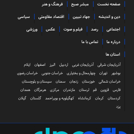
صفحه نخست
مبشر صبح
فرهنگ و هنر
دین و اندیشه
جهاد تبیین
اقتصاد مقاومتی
سیاسی
اجتماعی
رصد
فیلم و صوت
عکس
ورزشی
درباره ما
تماس با ما
استان ها
آذربایجان شرقی
آذربایجان غربی
اردبیل
البرز
اصفهان
ایلام
بوشهر
تهران
چهارمحال و بختیاری
خراسان جنوبی
خراسان رضوی
خراسان شمالی
خوزستان
زنجان
سمنان
سیستان و بلوچستان
فارس
قزوین
قم
لرستان
مازندران
مرکزی
هرمزگان
همدان
کردستان
کرمان
کرمانشاه
کهگیلویه و بویراحمد
گلستان
گیلان
یزد