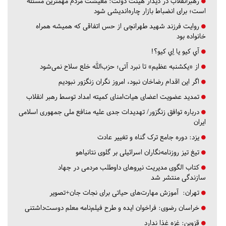
رهبرانقلاب در دیدار هیئت دولت: معیشت مردم مهمترین مسئله
است؛ برای انضباط بازار چاره‌اندیشی شود
روایت فرزند شهید طهرانچی از حس اتفاقی که همیشه همراه
خانواده بود
آي كيو يا اِي كيو؟!
از «یکشنبه عظیم» تا نبرد آتی؛ حزب‌الله خلع سلاح نمی‌شود
اگر این اقدام رضاخان نبود، امروز نگران زنگزور نبودیم
تمدید عضویت اعضای هیات‌امنای کمیته امداد توسط رهبر انقلاب
درباره توافق زنگزور/ تهدیدات جدی علیه منافع ملی جمهوری اسلامی
ایران
یزد:
دوره جامع ترک گناه و تغییر عادت
تیغ تیز روزنامه‌نگاران اسرائیلی بر گلوی نتانیاهو
کتاب الگوی مدیریت نیروهای داوطلب مردمی در جهاد
سازندگی منتشر شد
تهران:
آموزش مهارت‌های حیاتی برای نجات جان+تصویر
خراسان رضوی:
فراخوان ایده و طرح فیلم‌نامه معلم دوست‌داشتنی
قزوین:
غزه غذا ندارد