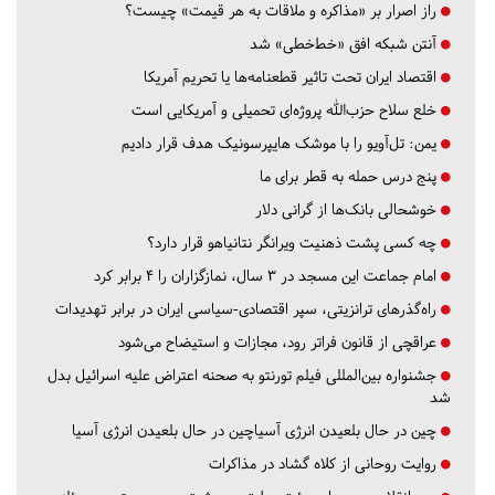
راز اصرار بر «مذاکره و ملاقات به هر قیمت» چیست؟
آنتن شبکه افق «خط‌خطی» شد
اقتصاد ایران تحت تاثیر قطعنامه‌ها یا تحریم‌ آمریکا
خلع سلاح حزب‌الله پروژه‌ای تحمیلی و آمریکایی است
یمن: تل‌آویو را با موشک هایپرسونیک هدف قرار دادیم
پنج درس‌ حمله به قطر برای ما
خوشحالی بانک‌ها از گرانی دلار
چه کسی پشت ذهنیت ویرانگر نتانیاهو قرار دارد؟
امام جماعت این مسجد در ۳ سال، نمازگزاران را ۴ برابر کرد
راه‌گذرهای ترانزیتی، سپر اقتصادی-سیاسی ایران در برابر تهدیدات
عراقچی از قانون فراتر رود، مجازات و استیضاح می‌شود
جشنواره بین‌المللی فیلم تورنتو به صحنه اعتراض علیه اسرائیل بدل
شد
چین در حال بلعیدن انرژی آسیاچین در حال بلعیدن انرژی آسیا
روایت روحانی از کلاه گشاد در مذاکرات