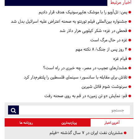
اخبار مرتبط
یمن: تل‌آویو را با موشک هایپرسونیک هدف قرار دادیم
جشنواره بین‌المللی فیلم تورنتو به صحنه اعتراض علیه اسرائیل بدل شد
قحطی در غزه؛ شکر کیلویی هزار دلار شد
غزه در حال مرگ است
۴ روز پس از جنگ/ ۸ نکته مهم
قیام غزه
هشدارهای عجیب در مصر، چه خبری در راه است؟
تلاش برای مقابله با سانسور؛ سینمای فلسطین را پلتفرم‌دار کرد
سرنوشت شوم قاتل شیرین
قم:
​​​​​​​نمایش «و تن زمین» در قم به روی صحنه رفت
آخرین اخبار
پربازدیدترین
روزنامه ها
مشتریان نفت ایران در ۷ سال گذشته +فیلم