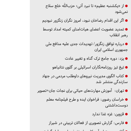
از «یکشنبه عظیم» تا نبرد آتی؛ حزب‌الله خلع سلاح
نمی‌شود
اگر این اقدام رضاخان نبود، امروز نگران زنگزور نبودیم
تمدید عضویت اعضای هیات‌امنای کمیته امداد توسط
رهبر انقلاب
درباره توافق زنگزور/ تهدیدات جدی علیه منافع ملی
جمهوری اسلامی ایران
یزد:
دوره جامع ترک گناه و تغییر عادت
تیغ تیز روزنامه‌نگاران اسرائیلی بر گلوی نتانیاهو
کتاب الگوی مدیریت نیروهای داوطلب مردمی در جهاد
سازندگی منتشر شد
تهران:
آموزش مهارت‌های حیاتی برای نجات جان+تصویر
خراسان رضوی:
فراخوان ایده و طرح فیلم‌نامه معلم
دوست‌داشتنی
قزوین:
غزه غذا ندارد
فارس:
گزارش تصویری از فعالان تربیتی در شیراز