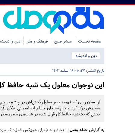
صفحه نخست
مبشر صبح
فرهنگ و هنر
دین و اندیشه
دین و اندیشه
تاریخ انتشار:
10:27 - 16 اسفند 1403
این نوجوان معلول یک شبه حافظ ک
از همان روزی که فهمید پسر معلول ذهنی‌اش در چشم بر هم‌زدنی حافظ
جسمش درک کرد. پرهام مصداق مسلم آیه آسمانی «نَحْنُ أَقْرَبُ إِل
ذهنی که یک‌شبه حافظ کل قرآن شده در شب‌های ماه رمضان ش
به گزارش
حلقه وصل
:
معجزه پرهام برای هیچ‌کس قابل‌درک نبود.