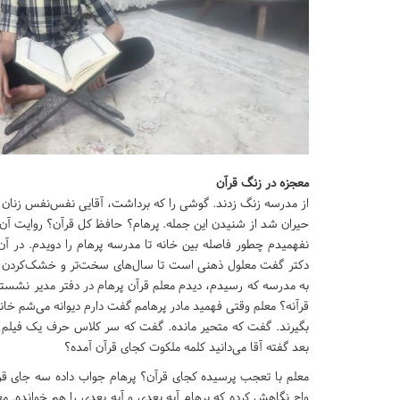
معجزه در زنگ قرآن
از مدرسه زنگ زدند. گوشی را که برداشت، آقایی نفس‌نفس زنان 
حیران شد از شنیدن این جمله. پرهام؟ حافظ کل قرآن؟ روایت آن لح
دکتر گفت معلول ذهنی است تا سال‌های سخت‌تر و خشک‌کردن بچ
به مدرسه که رسیدم، دیدم معلم قرآن پرهام در دفتر مدیر نشست
قرآنه؟ معلم وقتی فهمید مادر پرهامم گفت دارم دیوانه می‌شم خان
بگیرند. گفت که متحیر مانده. گفت که سر کلاس حرف یک فیلم بوده
بعد گفته آقا می‌دانید کلمه ملکوت کجای قرآن آمده؟
معلم با تعجب پرسیده کجای قرآن؟ پرهام جواب داده سه جای قرآن. وَکَذَلِک
واج نگاهش کرده که پرهام آیه بعدی و آیه بعدی را هم خوانده. مع