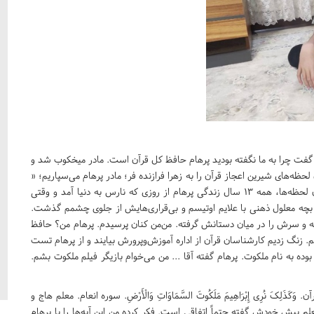
گفت چرا به ما نگفته بودید پرهام حافظ کل قرآن است. مادر میخکوب شد و
ظه‌های شیرین اعجاز قرآن را به زهرا فرازنده فر؛ مادر پرهام می‌سپاریم؛ «
نفهمیدم چطور فاصله بین خانه تا مدرسه پرهام را دویدم. در آن لحظه‌ها، همه 13 سال زندگی پرهام از روزی که نارس به دنیا آمد و وقتی
ه معلول ذهنی با علایم اوتیسم و بی‌قراری‌هایش از جلوی چشمم گذشت.
ه و سرش را در میان دستانش گرفته. من‌من کنان پرسیدم. پرهام من؟ حافظ
م. زنگ زدیم کارشناسان قرآن از اداره آموزش‌وپرورش بیایند و از پرهام تست
 به نام ملکوت. پرهام گفته آقا ... من می‌خوام بازیگر فیلم ملکوت بشم.
َ نُرِی إِبْرَاهِیمَ مَلَکُوتَ السَّمَاوَاتِ وَالْأَرْضِ. سوره انعام. معلم هاج و
لم پیش خودش گفته حتماً اتفاقی است. فکر کرده من این آیه‌ها را با پرهام