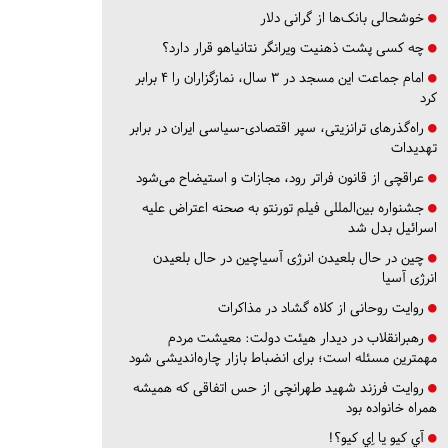
خوشحالی بانک‌ها از گرانی دلار
چه کسی پشت ذهنیت ویرانگر نتانیاهو قرار دارد؟
امام جماعت این مسجد در ۳ سال، نمازگزاران را ۴ برابر
کرد
راه‌گذرهای ترانزیتی، سپر اقتصادی-سیاسی ایران در برابر
تهدیدات
عراقچی از قانون فراتر رود، مجازات و استیضاح می‌شود
جشنواره بین‌المللی فیلم تورنتو به صحنه اعتراض علیه
اسرائیل بدل شد
چین در حال بلعیدن انرژی آسیاچین در حال بلعیدن
انرژی آسیا
روایت روحانی از کلاه گشاد در مذاکرات
رهبرانقلاب در دیدار هیئت دولت: معیشت مردم
مهمترین مسئله است؛ برای انضباط بازار چاره‌اندیشی شود
روایت فرزند شهید طهرانچی از حس اتفاقی که همیشه
همراه خانواده بود
آي كيو يا اِي كيو؟!