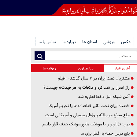
عکس
ورزشی
استان ها
درباره ما
تماس با ما
آخرین اخبار
پربازدیدترین
روزنامه ها
مشتریان نفت ایران در ۷ سال گذشته +فیلم
راز اصرار بر «مذاکره و ملاقات به هر قیمت» چیست؟
آنتن شبکه افق «خط‌خطی» شد
اقتصاد ایران تحت تاثیر قطعنامه‌ها یا تحریم‌ آمریکا
خلع سلاح حزب‌الله پروژه‌ای تحمیلی و آمریکایی است
یمن: تل‌آویو را با موشک هایپرسونیک هدف قرار دادیم
پنج درس‌ حمله به قطر برای ما