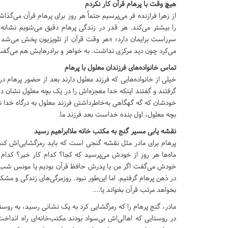
هیچ وقت با پرهام قرآن کار نکردم
از زهرا فرازنده فر می‌پرسیم حتماً هر روز برای پرهام قرآن می‌گذا
را بیشتر می‌کند. هر قدر در زندگی پرهام دقیق می‌شویم نشانه‌ا
سرراست برایمان دارد؛ «هر وقت قرآن از تلویزیون پخش می‌شد پر
می‌کرد چون دید مرکزی نداشت. به خواهر و برادرهایش هم می‌گف
تماس خانواده‌های فرزندان معلول با پرهام
خیلی از خانواده‌هایی که فرزند معلول دارند بعد از حضور پرهام د
گرفتند و گفتند اینکه خدا معجزه‌اش را در یک بچه معلول نشان دا
خودشان که گه گهگاهی به‌خاطرداشتن فرزند معلول به درگاه خدا نا
بچه معلول، اول بنده خداست بعد فرزند ما.
نقشه یابی مسیر گنج به مکتب خانه ملاابراهیم رسید
پرهام برای مادر مثل نقشه گنجی است که باید رمزگشایی‌اش کند.
ماه‌ها هر روز از خودش می‌پرسید که کجا؟ کدام کار خیر؟ کدا
خودش می‌گفت اگر من یا پدرش حافظ قرآن بودیم یا مونس شب و ر
در ذهن پرهام گرفتیم. اما این‌طور نبود. روزمرگی‌های زندگی و مش
بخواهد مرتب قرآن بخواند یا....
مادر، گنج پرهام را که رمزگشایی کرد به یک نشانی رسید، به روستا