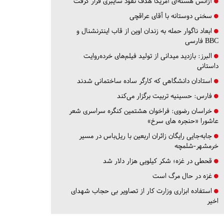
آژانس هسته‌ای آمریکا هدف نفوذ سایبری قرار گرفت
سخنی دوستانه با آقای عراقچی
ابعاد ناگوار حمله به زندان اوین از قاب اینترنشنال و
BBC فارسی
البرز:
بازدید میدانی از تولید فیلم‌های خرده‌روایت
داستانی
استادان دانشگاهی که کارگر ساده ساختمانی شدند
فارس:
حسینیه تربیت برگزار می‌کند
خراسان رضوی:
فراخوان هشتمین کنگره سراسری شعر
عاشورا «حنجره های سرخ»
جابه‌جایی رایگان زائران اربعین با ریل‌باس در مسیر
خرمشهر-شلمچه
قحطی در غزه؛ شکر کیلویی هزار دلار شد
غزه در حال مرگ است
استفاده ابزاری وزارت کار از تصاویر بی حجاب شهدای
اخیر