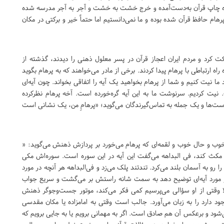
راه چاپ قرآن به‌دست‌آمده و خرج خشت به خشت و آجر به آجر مدرسه شده
پرهام حافظ قرآن شده بوده و ما نمی‌دانستیم اما حتماً خیر و برکتی در مکان
کت کرد و مردم ایران اعجاز قرآن در پسر معلول ذهنی را دیدند، گذشته از
ه ارتباطی با پرهام پیدا کردند. برخی از مادر می‌خواهند که به پرهام بگوید
ما نیت کنیم و شما از پرهام بخواهید یک آیه را اتفاقی بخواند. چون آیه‌ای
ت. نیت کردیم. سرنوشت ما به این آیه گره‌خورده است. آخه پرهام نظرکرده
واست‌ها و یک جمله به تماس‌گیرندگان می‌گوید؛ «پرهامِ من، یک نشانی است
ن خوب و حال خوب و لقمه‌ای که پرهام می‌خورد بر پردازش ذهنش می‌گوید: «
ای مکث کند، فی البداهه می‌گفت این آیه در این سوره است. سوره‌اش مکی
رو به آسمان بلند می‌کرد. تندتند پلک می‌زد و فی‌البداهه هر آنچه در مورد
 مورد آیه‌ای توضیح دهد به سمت شانه راستش بر می‌گشت و سریع جواب
 حالا وقتی از او سؤالی می‌پرسیم کمی فکر می‌کند، موتور جست‌وجوگر ذهنش
ود دارد را به زبان می‌آورد. جالب است وقتی به امامزاده یا مکان مقدسی
شود و برعکس آن هم صادق است. اگر به مهمانی برویم یا به جایی برویم که