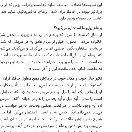
این نسبت‌ها تصادفی نباشد. شاید قداست و برکت پولی که از 
بی‌تاثیر نبوده در حافظ قرآن شدن پرهام. ما نمی‌دانیم. شاید هم 
کشف این معجزه وجود دارد.
پرهام برای ما استخاره می‌گیره؟
از سال گذشته تا امروز که پرهام در برنامه تلویزیونی محفل شر
خانواده فرزندان معلول، خیلی از مردم عادی به هر طریقی که شده را
برایشان استخاره بگیرد. بعضی تماس می‌گیرند و می‌گویند می‌شود 
که پرهام آن را فی‌البداهه تلاوت کند، برای ما تعیین‌کننده اس
خداست. مادر اما با مِهر و با احترام دست رد می‌زند به این درخ
نه مقصد. کتاب خدا، مقصد اول و آخر است.»
تاثیر حال خوب و مکان خوب در پردازش ذهن معلول حافظ قرآن
گفت‌وگو با پرهام فروتن که به اینجا می‌رسد، مادر از تأثیر مکا
اوایل وقتی یک آیه را برای پرهام می‌خواندند بدون آنکه لحظه‌
است یا مدنی. آیه قبل و آیه بعدش را هم می‌خواند. گاهی سرش را 
آن آیه وجود داشت را می‌گفت. بعضی وقت‌ها که می‌خواست در
می‌داد؛ نمی‌دانم انگار کسی به او آیه‌ها را منتقل می‌کرد. اما
شروع به پردازش اطلاعات می‌کند و همه آنچه در مورد آن آیه وج
می‌رویم، پردازش ذهن پرهام و سرعتش در خواندن آیات بیشتر می‌