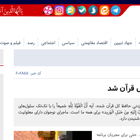
جهاد تبیین
اقتصاد مقاومتی
سیاسی
اجتماعی
رصد
فیلم و صوت
کد خبر: 608855
ل قرآن شد
 کل قرآن شده، آیه أَنَّ الْقُوَّةَ لِلَّهِ جَمیعاً را با تک‌تک سلول‌های
َیْهِ مِنْ حَبْلِ الْوَرید» برای همه ما است. ماجرای نوجوان دارای معلولیت
نیدن دارد.
 حتی برای مجریان برنامه