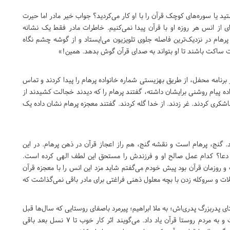
شتید یا سوره‌های کوچک قرآن را با او کار می‌کردید؟ جواب خیر مادر اما حیرت
ی از انس هر روزه او با قرآن پیدا نمی‌کنیم. خاطرات مادر فقط یک نشانه
هام در نزدیک‌ترین فاصله جلوی تلویزیون می‌ایستاد و از گوشه چشم نگاه
ت ساکت باشند تا او بتواند به صدای قرآن گوش بدهد. همین!»
ر برنامه محفل، از طریق بهزیستی شماره خانواده پرهام را پیدا کردند و تماس
ده پیام روشنی برایشان داشته، گفتند پرهام را که دیدند خجالت کشیدند از
شکری کردند. غر زدند. از خدا گله کردند. گفتند معجزه پرهام نشان داده یک
 گنج، پرهام است و نقشه گنج، هم راز اعجاز قرآن در ذهن پرهام. در این
م دعا؟ کدام عمل صالح او و فرزندش را مستحق این لطف الهی کرده است.
وزمان قرآن بود پیش خودم می‌گفتم شاید مزد این انس را با معجزه قرآن
کلات و سروکله زدن با بچه معلول ذهنی فراغتی برای مادر باقی نمی‌گذاشت که
ی پدربزرگ پدری‌اش؛ به ملا ابراهیم؛ پیرمرد باصفای روستایی که سال‌ها قبل
در روستایی که اهالی‌اش بی‌سواد بودند مکتب‌خانه‌ای راه انداخت و به مردم روستا قرآن یاد داد. می‌گویند اثر کار خوب تا 7 نسل بعد باقی