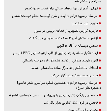
سازندگی منتشر شد
تهران:
آموزش مهارت‌های حیاتی برای نجات جان+تصویر
خراسان رضوی:
فراخوان ایده و طرح فیلم‌نامه معلم دوست‌داشتنی
قزوین:
غزه غذا ندارد
فارس:
گزارش تصویری از فعالان تربیتی در شیراز
آژانس هسته‌ای آمریکا هدف نفوذ سایبری قرار گرفت
سخنی دوستانه با آقای عراقچی
ابعاد ناگوار حمله به زندان اوین از قاب اینترنشنال و BBC فارسی
البرز:
بازدید میدانی از تولید فیلم‌های خرده‌روایت داستانی
استادان دانشگاهی که کارگر ساده ساختمانی شدند
فارس:
حسینیه تربیت برگزار می‌کند
خراسان رضوی:
فراخوان هشتمین کنگره سراسری شعر عاشورا
«حنجره های سرخ»
جابه‌جایی رایگان زائران اربعین با ریل‌باس در مسیر خرمشهر-شلمچه
قحطی در غزه؛ شکر کیلویی هزار دلار شد
غزه در حال مرگ است