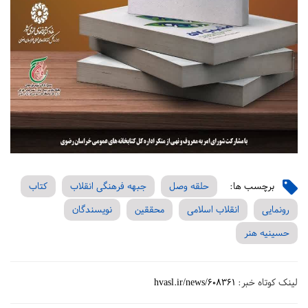
برچسب ها:
حلقه وصل
جبهه فرهنگی انقلاب
کتاب
رونمایی
انقلاب اسلامی
محققین
نویسندگان
حسینیه هنر
لینک کوتاه خبر:
hvasl.ir/news/608361