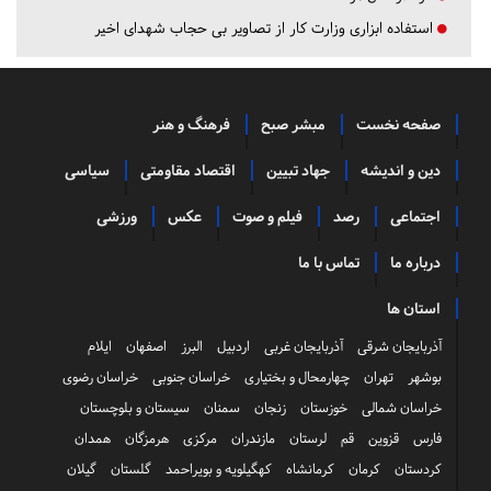
استفاده ابزاری وزارت کار از تصاویر بی حجاب شهدای اخیر
صفحه نخست
مبشر صبح
فرهنگ و هنر
دین و اندیشه
جهاد تبیین
اقتصاد مقاومتی
سیاسی
اجتماعی
رصد
فیلم و صوت
عکس
ورزشی
درباره ما
تماس با ما
استان ها
آذربایجان شرقی
آذربایجان غربی
اردبیل
البرز
اصفهان
ایلام
بوشهر
تهران
چهارمحال و بختیاری
خراسان جنوبی
خراسان رضوی
خراسان شمالی
خوزستان
زنجان
سمنان
سیستان و بلوچستان
فارس
قزوین
قم
لرستان
مازندران
مرکزی
هرمزگان
همدان
کردستان
کرمان
کرمانشاه
کهگیلویه و بویراحمد
گلستان
گیلان