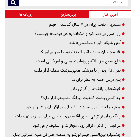
آخرین اخبار
پربازدیدترین
روزنامه ها
مشتریان نفت ایران در ۷ سال گذشته +فیلم
راز اصرار بر «مذاکره و ملاقات به هر قیمت» چیست؟
آنتن شبکه افق «خط‌خطی» شد
اقتصاد ایران تحت تاثیر قطعنامه‌ها یا تحریم‌ آمریکا
خلع سلاح حزب‌الله پروژه‌ای تحمیلی و آمریکایی است
یمن: تل‌آویو را با موشک هایپرسونیک هدف قرار دادیم
پنج درس‌ حمله به قطر برای ما
خوشحالی بانک‌ها از گرانی دلار
چه کسی پشت ذهنیت ویرانگر نتانیاهو قرار دارد؟
امام جماعت این مسجد در ۳ سال، نمازگزاران را ۴ برابر کرد
راه‌گذرهای ترانزیتی، سپر اقتصادی-سیاسی ایران در برابر تهدیدات
عراقچی از قانون فراتر رود، مجازات و استیضاح می‌شود
جشنواره بین‌المللی فیلم تورنتو به صحنه اعتراض علیه اسرائیل بدل