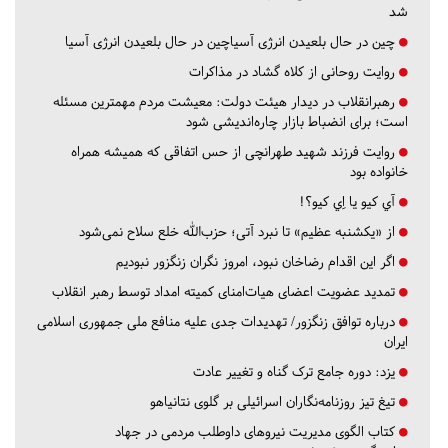
شد
چین در حال بلعیدن انرژی آسیاچین در حال بلعیدن انرژی آسیا
روایت روحانی از کلاه گشاد در مذاکرات
رهبرانقلاب در دیدار هیئت دولت: معیشت مردم مهمترین مسئله
است؛ برای انضباط بازار چاره‌اندیشی شود
روایت فرزند شهید طهرانچی از حس اتفاقی که همیشه همراه
خانواده بود
آي كيو يا اِي كيو؟!
از «یکشنبه عظیم» تا نبرد آتی؛ حزب‌الله خلع سلاح نمی‌شود
اگر این اقدام رضاخان نبود، امروز نگران زنگزور نبودیم
تمدید عضویت اعضای هیات‌امنای کمیته امداد توسط رهبر انقلاب
درباره توافق زنگزور/ تهدیدات جدی علیه منافع ملی جمهوری اسلامی
ایران
یزد:
دوره جامع ترک گناه و تغییر عادت
تیغ تیز روزنامه‌نگاران اسرائیلی بر گلوی نتانیاهو
کتاب الگوی مدیریت نیروهای داوطلب مردمی در جهاد