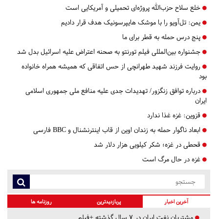
خلع سلاح حزب‌الله پروژه‌ای تحمیلی و آمریکایی است
یمن: تل‌آویو را با موشک هایپرسونیک هدف قرار دادیم
پنج درس‌ حمله به قطر برای ما
جشنواره بین‌المللی فیلم تورنتو به صحنه اعتراض علیه اسرائیل بدل شد
روایت فرزند شهید طهرانچی از حس اتفاقی که همیشه همراه خانواده
بود
درباره توافق زنگزور/ تهدیدات جدی علیه منافع ملی جمهوری اسلامی
ایران
قزوین:
غزه غذا ندارد
ابعاد ناگوار حمله به زندان اوین از قاب اینترنشنال و BBC فارسی
قحطی در غزه؛ شکر کیلویی هزار دلار شد
غزه در حال مرگ است
آخرین اخبار
پربازدیدترین
روزنامه ها
مشتریان نفت ایران در ۷ سال گذشته +فیلم