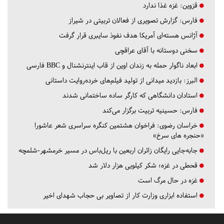
قزوین:
غزه غذا ندارد
فارس:
گزارش تصویری از فعالان تربیتی در شیراز
آژانس هسته‌ای آمریکا هدف نفوذ سایبری قرار گرفت
سخنی دوستانه با آقای عراقچی
ابعاد ناگوار حمله به زندان اوین از قاب اینترنشنال و BBC فارسی
البرز:
بازدید میدانی از تولید فیلم‌های خرده‌روایت داستانی
استادان دانشگاهی که کارگر ساده ساختمانی شدند
فارس:
حسینیه تربیت برگزار می‌کند
خراسان رضوی:
فراخوان هشتمین کنگره سراسری شعر عاشورا
«حنجره های سرخ»
جابه‌جایی رایگان زائران اربعین با ریل‌باس در مسیر خرمشهر-شلمچه
قحطی در غزه؛ شکر کیلویی هزار دلار شد
غزه در حال مرگ است
استفاده ابزاری وزارت کار از تصاویر بی حجاب شهدای اخیر