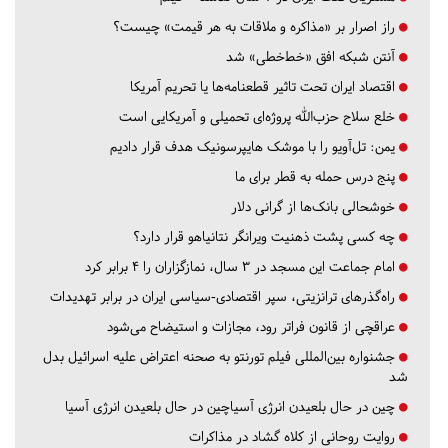
راز اصرار بر «مذاکره و ملاقات به هر قیمت» چیست؟
آنتن شبکه افق «خط‌خطی» شد
اقتصاد ایران تحت تاثیر قطعنامه‌ها یا تحریم‌ آمریکا
خلع سلاح حزب‌الله پروژه‌ای تحمیلی و آمریکایی است
یمن: تل‌آویو را با موشک هایپرسونیک هدف قرار دادیم
پنج درس‌ حمله به قطر برای ما
خوشحالی بانک‌ها از گرانی دلار
چه کسی پشت ذهنیت ویرانگر نتانیاهو قرار دارد؟
امام جماعت این مسجد در ۳ سال، نمازگزاران را ۴ برابر کرد
راه‌گذرهای ترانزیتی، سپر اقتصادی-سیاسی ایران در برابر تهدیدات
عراقچی از قانون فراتر رود، مجازات و استیضاح می‌شود
جشنواره بین‌المللی فیلم تورنتو به صحنه اعتراض علیه اسرائیل بدل
شد
چین در حال بلعیدن انرژی آسیاچین در حال بلعیدن انرژی آسیا
روایت روحانی از کلاه گشاد در مذاکرات