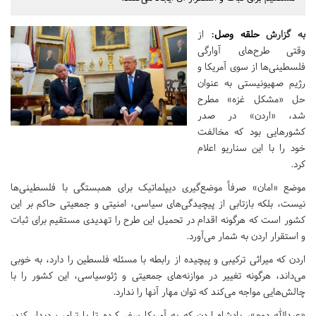
به گزارش
حلقه وصل
:
از
وقتی طرح‌های آوارگی
فلسطینی‌ها از سوی آمریکا و
رژیم صهیونیستی به عنوان
حل «مشکل غزه» مطرح
شد، «اردن» در صدر
کشورهایی بود که مخالفت
خود را با این سناریو اعلام
کرد.
موضع «امان» صرفاً موضع‌گیری دیپلماتیک برای همبستگی با فلسطینی‌ها
نیست، بلکه بازتابی از پیچیدگی‌های سیاسی، امنیتی و جمعیتی حاکم بر این
کشور است که هرگونه اقدام در تحمیل این طرح را تهدیدی مستقیم برای ثبات
و استقرار اردن به شمار می‌آورد.
اردن که میراثی ترکیبی و پیچیده از رابطه با مسئله فلسطین را دارد، به خوبی
می‌داند، هرگونه تغییر در موازنه‌های جمعیتی و ژئوسیاسی، این کشور را با
چالش‌هایی مواجه می‌کند که توان مهار آنها را ندارد.
«عبدالله دوم»، پادشاه اردن که به آمریکا سفر کرده تا با ترامپ دیدار کند،