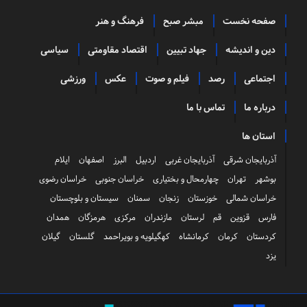
صفحه نخست
مبشر صبح
فرهنگ و هنر
دین و اندیشه
جهاد تبیین
اقتصاد مقاومتی
سیاسی
اجتماعی
رصد
فیلم و صوت
عکس
ورزشی
درباره ما
تماس با ما
استان ها
آذربایجان شرقی
آذربایجان غربی
اردبیل
البرز
اصفهان
ایلام
بوشهر
تهران
چهارمحال و بختیاری
خراسان جنوبی
خراسان رضوی
خراسان شمالی
خوزستان
زنجان
سمنان
سیستان و بلوچستان
فارس
قزوین
قم
لرستان
مازندران
مرکزی
هرمزگان
همدان
کردستان
کرمان
کرمانشاه
کهگیلویه و بویراحمد
گلستان
گیلان
یزد