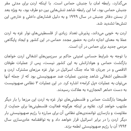
می‌گذارد، رابطه امان با جنبش حماس است. با اینکه اردن برای مدتی مقر
جنبش حماس بود، اما این رابطه شاهد تنش‌هایی بین دو طرف بود، به ویژه بعد
از بستن دفاتر جنبش در سال 1999 و به دلیل فشارهای داخلی و خارجی این
تنش‌ها تشدید شد.
اردن به خوبی‌ می‌داند، پذیرش تعداد زیادی از فلسطینی‌های نوار غزه به اردن
عملا به معنای اجازه دادن به حضور مجدد حماس در این کشور و ایجاد پایگاهی
مردمی جدید برای حماس در آن است.
با توجه به شرایط حساس امنیتی حاکم بر سرزمین‌های اشغالی اردن خواهان
بازگشت حماس و هوادارانش به این کشور نیست، پس از عملیات طوفان
الاقصی و در جریان 15 ماه جنگ اسرائیل در نوار غزه مرزهای مشترک اردن و
فلسطین اشغالی شاهد چندین عملیات‌ ضد صهیونیستی بود که از جمله آنها
می‌توان به عملیات «پل کرامه» اشاره کرد. در این عملیات 3 نظامی صهیونیست
به دست «ماهر الحجازی» به هلاکت رسیدند.
طبیعتا بازگشت حماس و فلسطینی‌های نوار غزه به اردن این مرزها را بار دیگر
ملتهب خواهد کرد، علاوه بر اینکه هرگونه فعالیت فلسطینی‌ها برای حمایت از
مقاومت و بازسازی توانمندی‌های نظامی آن برای مبارزه با رژیم صهیونیستی بار
دیگر اردن را در برابر اسرائیل قرار خواهد داد و به توافقنامه عادی‌سازی سال
1994 آن با رژیم صهیونیستی لطمه بزند.