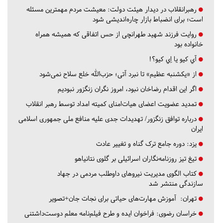
رهبرانقلاب در دیدار هیئت دولت: معیشت مردم مهمترین مسئله
است؛ برای انضباط بازار چاره‌اندیشی شود
روایت فرزند شهید طهرانچی از حس اتفاقی که همیشه همراه
خانواده بود
آي كيو يا اِي كيو؟!
از «یکشنبه عظیم» تا نبرد آتی؛ حزب‌الله خلع سلاح نمی‌شود
اگر این اقدام رضاخان نبود، امروز نگران زنگزور نبودیم
تمدید عضویت اعضای هیات‌امنای کمیته امداد توسط رهبر انقلاب
درباره توافق زنگزور/ تهدیدات جدی علیه منافع ملی جمهوری اسلامی
ایران
یزد:
دوره جامع ترک گناه و تغییر عادت
تیغ تیز روزنامه‌نگاران اسرائیلی بر گلوی نتانیاهو
کتاب الگوی مدیریت نیروهای داوطلب مردمی در جهاد
سازندگی منتشر شد
تهران:
آموزش مهارت‌های حیاتی برای نجات جان+تصویر
خراسان رضوی:
فراخوان ایده و طرح فیلم‌نامه معلم دوست‌داشتنی