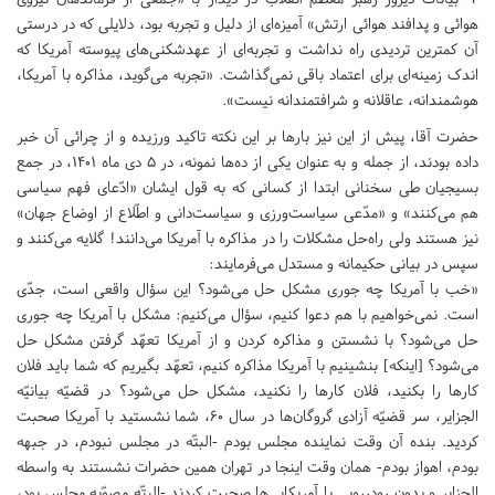
هوائی و پدافند هوائی ارتش‌»‌ آمیزه‌ای از دلیل و تجربه بود، دلایلی که در درستی
آن کمترین تردیدی راه نداشت و تجربه‌ای از عهد‌شکنی‌های پیوسته آمریکا که
اندک زمینه‌ای برای اعتماد باقی نمی‌گذاشت. «‌تجربه می‌گوید، مذاکره با آمریکا،
هوشمندانه، عاقلانه و شرافتمندانه نیست‌».
حضرت آقا، پیش از این نیز بارها بر این نکته تاکید ورزیده و از چرائی آن خبر
داده بودند، از جمله و به عنوان یکی از ده‌ها نمونه، در ۵ دی ماه ۱۴۰۱، در جمع
بسیجیان طی سخنانی ابتدا از کسانی که به قول ایشان «‌ادّعای فهم سیاسی
هم می‌کنند‌» و «‌مدّعی سیاست‌ورزی و سیاست‌دانی و اطّلاع از اوضاع جهان‌»
نیز هستند ولی راه‌حل مشکلات را در مذاکره با آمریکا می‌دانند! گلایه می‌کنند و
سپس در بیانی حکیمانه و مستدل می‌فرمایند:
«خب با آمریکا چه جوری مشکل حل می‌شود؟ این سؤال واقعی است، جدّی
است. نمی‌خواهیم با هم دعوا کنیم، سؤال می‌کنیم: مشکل با آمریکا چه جوری
حل می‌شود؟ با نشستن و مذاکره کردن و از آمریکا تعهّد گرفتن مشکل حل
می‌شود؟ [اینکه] بنشینیم با آمریکا مذاکره کنیم، تعهّد بگیریم که شما باید فلان
کارها را بکنید، فلان کارها را نکنید، مشکل حل می‌شود؟ در قضیّه‌ بیانیّه‌
الجزایر، سر قضیّه‌ آزادی گروگان‌ها در سال ۶۰، شما نشستید با آمریکا صحبت
کردید. بنده آن وقت نماینده‌ مجلس بودم -البتّه در مجلس نبودم، در جبهه
بودم، اهواز بودم- همان وقت اینجا در تهران همین حضرات نشستند به واسطه‌
الجزایر و بدون رودررویی با آمریکایی‌ها صحبت کردند -البتّه مصوّبه‌ مجلس بود،