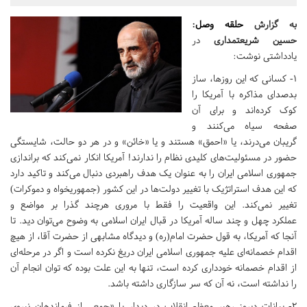
به گزارش
حلقه وصل
:
حسین شریعتمداری
در
یادداشتی نوشت:
۱- کسانی که این روزها، ساز
بد‌صدای مذاکره با آمریکا را
کوک کرده‌اند و برای آن
صفحه سیاه می‌کنند و
‌گریبان می‌درند، یا «‌احمق‌» هستند و یا «‌خائن‌» و در هر دو حالت، شایستگی
حضور در مسئولیت‌های کلیدی نظام را ندارند! آمریکا انکار نمی‌کند که براندازی
جمهوری اسلامی ایران را به عنوان یک هدف راهبردی دنبال می‌کند و تاکید دارد
که این هدف استراتژیک با تغییر دولت‌ها در این کشور (جمهوریخواه و دموکرات‌)
تغییر نمی‌کند. این واقعیت را فقط با مروری هرچند گذرا بر مواضع و
عملکرد چهل و چند ساله آمریکا در قبال ایران اسلامی به وضوح می‌توان دید. تا
آنجا که آمریکا، به قول حضرت امام(ره) و دیدگاه مشابهی از حضرت آقا، از هیچ
اقدام خصمانه‌ای علیه جمهوری اسلامی ایران دریغ نکرده است و اگر در مرحله‌ای
از اقدام خصمانه خودداری کرده است، تنها به این علت بوده که توان انجام آن
را نداشته است، نه آن که سر سازگاری داشته باشد.
۲- بیانات دیروز رهبر معظم انقلاب در دیدار با «جمعی از فرماندهان نیروی