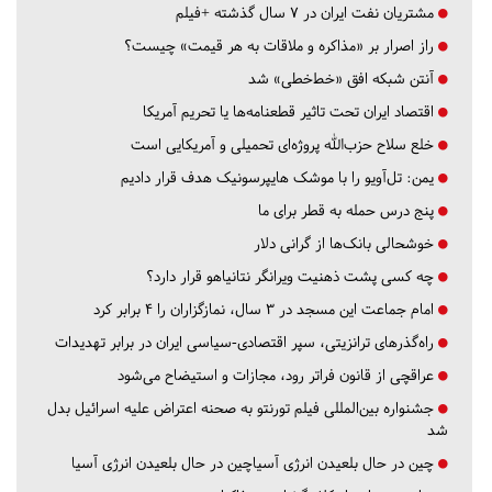
مشتریان نفت ایران در ۷ سال گذشته +فیلم
راز اصرار بر «مذاکره و ملاقات به هر قیمت» چیست؟
آنتن شبکه افق «خط‌خطی» شد
اقتصاد ایران تحت تاثیر قطعنامه‌ها یا تحریم‌ آمریکا
خلع سلاح حزب‌الله پروژه‌ای تحمیلی و آمریکایی است
یمن: تل‌آویو را با موشک هایپرسونیک هدف قرار دادیم
پنج درس‌ حمله به قطر برای ما
خوشحالی بانک‌ها از گرانی دلار
چه کسی پشت ذهنیت ویرانگر نتانیاهو قرار دارد؟
امام جماعت این مسجد در ۳ سال، نمازگزاران را ۴ برابر کرد
راه‌گذرهای ترانزیتی، سپر اقتصادی-سیاسی ایران در برابر تهدیدات
عراقچی از قانون فراتر رود، مجازات و استیضاح می‌شود
جشنواره بین‌المللی فیلم تورنتو به صحنه اعتراض علیه اسرائیل بدل
شد
چین در حال بلعیدن انرژی آسیاچین در حال بلعیدن انرژی آسیا