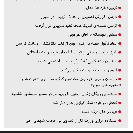
قزوین:
غزه غذا ندارد
فارس:
گزارش تصویری از فعالان تربیتی در شیراز
آژانس هسته‌ای آمریکا هدف نفوذ سایبری قرار گرفت
سخنی دوستانه با آقای عراقچی
ابعاد ناگوار حمله به زندان اوین از قاب اینترنشنال و BBC فارسی
البرز:
بازدید میدانی از تولید فیلم‌های خرده‌روایت داستانی
استادان دانشگاهی که کارگر ساده ساختمانی شدند
فارس:
حسینیه تربیت برگزار می‌کند
خراسان رضوی:
فراخوان هشتمین کنگره سراسری شعر عاشورا
«حنجره های سرخ»
جابه‌جایی رایگان زائران اربعین با ریل‌باس در مسیر خرمشهر-شلمچه
قحطی در غزه؛ شکر کیلویی هزار دلار شد
غزه در حال مرگ است
استفاده ابزاری وزارت کار از تصاویر بی حجاب شهدای اخیر