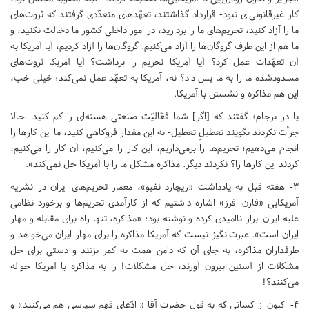
کار غیر‌قانونی‌ای نبود- قرارداد گذاشتند، تعهّدهای متعدّدی گرفتند که ثروت‌های
ما را آزاد کنید، تحریم‌های ما را بردارید، در امور داخلی کشور ما دخالت نکنید، و
ما هم از این طرف گروگان‌ها را آزاد می‌کنیم. گروگان‌ها را آزاد کردیم، آیا آمریکا به
آن تعهّدات عمل کرد؟ آیا آمریکا تحریم را برداشت؟ آیا آمریکا ثروت‌های
مسدودشده‌ ما را به ما پس داد؟ نه، آمریکا به تعهّد عمل نمی‌کند؛ خیلی خب،
این هم مذاکره و نشستن با آمریکا.
یا در برجام؛ گفتند که [اگر] شما فعّالیّت صنعتی هسته‌ای را کم کنید -حالا
جرأت نکردند بگویند تعطیلِ تعطیل- به این مقدار فروکاهی کنید، ما این کارها را
انجام می‌دهیم؛ تحریم‌ها را برمی‌داریم، این کار را می‌کنیم، آن کار را می‌کنیم،
کردند این کارها را؟ نکردند دیگر. مذاکره مشکل ما را با آمریکا حل نمی‌کند‌».
۳- هفته قبل به یادداشت «ریچارد نفیو»، معمار تحریم‌های ایران در نشریه
آمریکایی «فارن افرز» اشاره داشتیم که از کارآمدی تحریم‌ها و برخورد نظامی
علیه ایران ابراز نا‌امیدی کرده و نوشته بود: «‌مذاکره، تنها راه برای مقابله و مهار
ایران است‌». عبرت‌انگیز نیست که آمریکا مذاکره را برای مهار ایران می‌خواهد و
طرفداران مذاکره، به جای آن که دامن همت به کمر بزنند و دستی برای حل
مشکلات از آستین بیرون آورند، حل مشکلات‌! را به مذاکره با آمریکا حواله
می‌کنند؟!
۴- اکنون از کسانی که به قول حضرت آقا « ادّعای فهم سیاسی هم می‌کنند‌» و