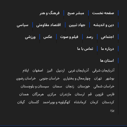
صفحه نخست
مبشر صبح
فرهنگ و هنر
دین و اندیشه
جهاد تبیین
اقتصاد مقاومتی
سیاسی
اجتماعی
رصد
فیلم و صوت
عکس
ورزشی
درباره ما
تماس با ما
استان ها
آذربایجان شرقی
آذربایجان غربی
اردبیل
البرز
اصفهان
ایلام
بوشهر
تهران
چهارمحال و بختیاری
خراسان جنوبی
خراسان رضوی
خراسان شمالی
خوزستان
زنجان
سمنان
سیستان و بلوچستان
فارس
قزوین
قم
لرستان
مازندران
مرکزی
هرمزگان
همدان
کردستان
کرمان
کرمانشاه
کهگیلویه و بویراحمد
گلستان
گیلان
یزد