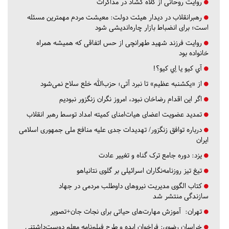
روایت روحانی از کلاه گشاد در مذاکرات
رهبرانقلاب در دیدار هیئت دولت: معیشت مردم مهمترین مسئله
است؛ برای انضباط بازار چاره‌اندیشی شود
روایت فرزند شهید طهرانچی از حس اتفاقی که همیشه همراه
خانواده بود
آي كيو يا اِي كيو؟!
از «یکشنبه عظیم» تا نبرد آتی؛ حزب‌الله خلع سلاح نمی‌شود
اگر این اقدام رضاخان نبود، امروز نگران زنگزور نبودیم
تمدید عضویت اعضای هیات‌امنای کمیته امداد توسط رهبر انقلاب
درباره توافق زنگزور/ تهدیدات جدی علیه منافع ملی جمهوری اسلامی
ایران
یزد:
دوره جامع ترک گناه و تغییر عادت
تیغ تیز روزنامه‌نگاران اسرائیلی بر گلوی نتانیاهو
کتاب الگوی مدیریت نیروهای داوطلب مردمی در جهاد
سازندگی منتشر شد
تهران:
آموزش مهارت‌های حیاتی برای نجات جان+تصویر
خراسان رضوی:
فراخوان ایده و طرح فیلم‌نامه معلم دوست‌داشتنی