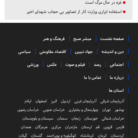
غزه در حال مرگ است
استفاده ابزاری وزارت کار از تصاویر بی حجاب شهدای اخیر
صفحه نخست
مبشر صبح
فرهنگ و هنر
دین و اندیشه
جهاد تبیین
اقتصاد مقاومتی
سیاسی
اجتماعی
رصد
فیلم و صوت
عکس
ورزشی
درباره ما
تماس با ما
استان ها
آذربایجان شرقی
آذربایجان غربی
اردبیل
البرز
اصفهان
ایلام
بوشهر
تهران
چهارمحال و بختیاری
خراسان جنوبی
خراسان رضوی
خراسان شمالی
خوزستان
زنجان
سمنان
سیستان و بلوچستان
فارس
قزوین
قم
لرستان
مازندران
مرکزی
هرمزگان
همدان
کردستان
کرمان
کرمانشاه
کهگیلویه و بویراحمد
گلستان
گیلان