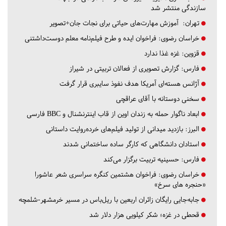
سازندگی منتشر شد
تهران:
آموزش مهارت‌های حیاتی برای نجات جان+تصویر
خراسان رضوی:
فراخوان ایده و طرح فیلم‌نامه معلم دوست‌داشتنی
قزوین:
غزه غذا ندارد
فارس:
گزارش تصویری از فعالان تربیتی در شیراز
آژانس هسته‌ای آمریکا هدف نفوذ سایبری قرار گرفت
سخنی دوستانه با آقای عراقچی
ابعاد ناگوار حمله به زندان اوین از قاب اینترنشنال و BBC فارسی
البرز:
بازدید میدانی از تولید فیلم‌های خرده‌روایت داستانی
استادان دانشگاهی که کارگر ساده ساختمانی شدند
فارس:
حسینیه تربیت برگزار می‌کند
خراسان رضوی:
فراخوان هشتمین کنگره سراسری شعر عاشورا
«حنجره های سرخ»
جابه‌جایی رایگان زائران اربعین با ریل‌باس در مسیر خرمشهر-شلمچه
قحطی در غزه؛ شکر کیلویی هزار دلار شد