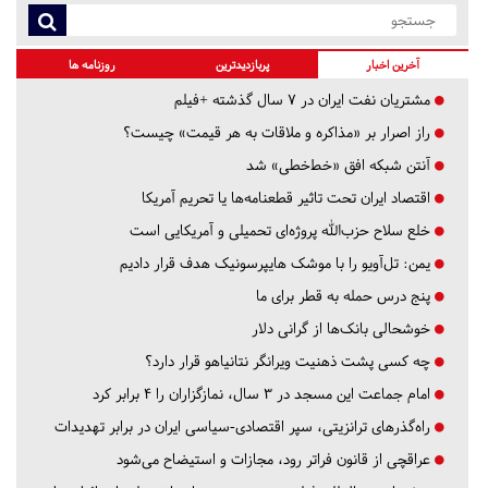
آخرین اخبار
پربازدیدترین
روزنامه ها
مشتریان نفت ایران در ۷ سال گذشته +فیلم
راز اصرار بر «مذاکره و ملاقات به هر قیمت» چیست؟
آنتن شبکه افق «خط‌خطی» شد
اقتصاد ایران تحت تاثیر قطعنامه‌ها یا تحریم‌ آمریکا
خلع سلاح حزب‌الله پروژه‌ای تحمیلی و آمریکایی است
یمن: تل‌آویو را با موشک هایپرسونیک هدف قرار دادیم
پنج درس‌ حمله به قطر برای ما
خوشحالی بانک‌ها از گرانی دلار
چه کسی پشت ذهنیت ویرانگر نتانیاهو قرار دارد؟
امام جماعت این مسجد در ۳ سال، نمازگزاران را ۴ برابر کرد
راه‌گذرهای ترانزیتی، سپر اقتصادی-سیاسی ایران در برابر تهدیدات
عراقچی از قانون فراتر رود، مجازات و استیضاح می‌شود