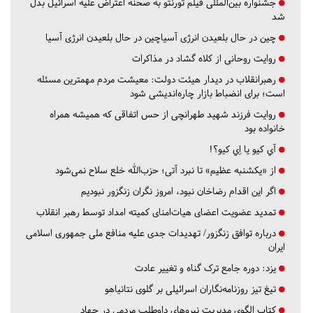
جشنواره بین‌المللی فیلم تورنتو به صحنه اعتراض علیه اسرائیل بدل
شد
چین در حال بلعیدن انرژی آسیاچین در حال بلعیدن انرژی آسیا
روایت روحانی از کلاه گشاد در مذاکرات
رهبرانقلاب در دیدار هیئت دولت: معیشت مردم مهمترین مسئله
است؛ برای انضباط بازار چاره‌اندیشی شود
روایت فرزند شهید طهرانچی از حس اتفاقی که همیشه همراه
خانواده بود
آي كيو يا اِي كيو؟!
از «یکشنبه عظیم» تا نبرد آتی؛ حزب‌الله خلع سلاح نمی‌شود
اگر این اقدام رضاخان نبود، امروز نگران زنگزور نبودیم
تمدید عضویت اعضای هیات‌امنای کمیته امداد توسط رهبر انقلاب
درباره توافق زنگزور/ تهدیدات جدی علیه منافع ملی جمهوری اسلامی
ایران
یزد:
دوره جامع ترک گناه و تغییر عادت
تیغ تیز روزنامه‌نگاران اسرائیلی بر گلوی نتانیاهو
کتاب الگوی مدیریت نیروهای داوطلب مردمی در جهاد