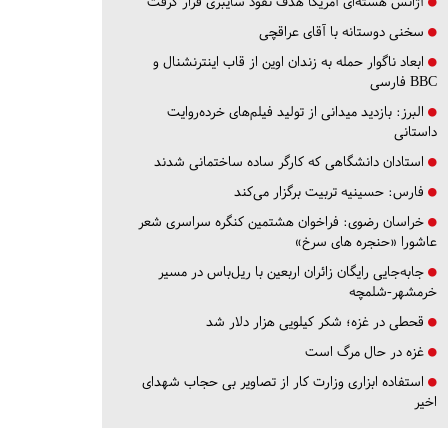
آژانس هسته‌ای آمریکا هدف نفوذ سایبری قرار گرفت
سخنی دوستانه با آقای عراقچی
ابعاد ناگوار حمله به زندان اوین از قاب اینترنشنال و
BBC فارسی
البرز:
بازدید میدانی از تولید فیلم‌های خرده‌روایت
داستانی
استادان دانشگاهی که کارگر ساده ساختمانی شدند
فارس:
حسینیه تربیت برگزار می‌کند
خراسان رضوی:
فراخوان هشتمین کنگره سراسری شعر
عاشورا «حنجره های سرخ»
جابه‌جایی رایگان زائران اربعین با ریل‌باس در مسیر
خرمشهر-شلمچه
قحطی در غزه؛ شکر کیلویی هزار دلار شد
غزه در حال مرگ است
استفاده ابزاری وزارت کار از تصاویر بی حجاب شهدای
اخیر