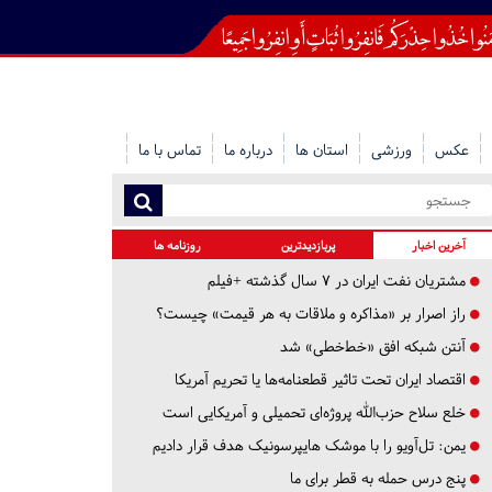
عکس
ورزشی
استان ها
درباره ما
تماس با ما
آخرین اخبار
پربازدیدترین
روزنامه ها
مشتریان نفت ایران در ۷ سال گذشته +فیلم
راز اصرار بر «مذاکره و ملاقات به هر قیمت» چیست؟
آنتن شبکه افق «خط‌خطی» شد
اقتصاد ایران تحت تاثیر قطعنامه‌ها یا تحریم‌ آمریکا
خلع سلاح حزب‌الله پروژه‌ای تحمیلی و آمریکایی است
یمن: تل‌آویو را با موشک هایپرسونیک هدف قرار دادیم
پنج درس‌ حمله به قطر برای ما