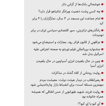
خوشحالی بانک‌ها از گرانی دلار
چه کسی پشت ذهنیت ویرانگر نتانیاهو قرار دارد؟
امام جماعت این مسجد در ۳ سال، نمازگزاران را ۴ برابر
کرد
راه‌گذرهای ترانزیتی، سپر اقتصادی-سیاسی ایران در برابر
تهدیدات
عراقچی از قانون فراتر رود، مجازات و استیضاح می‌شود
جشنواره بین‌المللی فیلم تورنتو به صحنه اعتراض علیه
اسرائیل بدل شد
چین در حال بلعیدن انرژی آسیاچین در حال بلعیدن
انرژی آسیا
روایت روحانی از کلاه گشاد در مذاکرات
رهبرانقلاب در دیدار هیئت دولت: معیشت مردم
مهمترین مسئله است؛ برای انضباط بازار چاره‌اندیشی شود
روایت فرزند شهید طهرانچی از حس اتفاقی که همیشه
همراه خانواده بود
آي كيو يا اِي كيو؟!