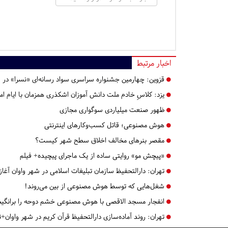
اخبار مرتبط
قزوین:
چهارمین جشنواره سراسری سواد رسانه‌ای «نسرا» در قز
یزد:
کلاسِ خادم ملت دانش آموزان اشکذری همزمان با ایام ام
ظهور صنعت میلیاردی سوگواری مجازی
هوش مصنوعی؛ قاتل کسب‌وکارهای اینترنتی
مقصر بنرهای مخالف اخلاق سطح شهر کیست؟
«پیچش مو» روایتی ساده از یک ماجرای پیچیده+ فیلم
تهران:
دارالتحفیظ سازمان تبلیغات اسلامی در شهر واوان آغاز 
شغل‌هایی که توسط هوش مصنوعی از بین می‌روند!
انفجار مسجد الاقصی با هوش مصنوعی خشم دوحه را برانگ
تهران:
روند آماده‌سازی دارالتحفیظ قرآن کریم در شهر واوان+