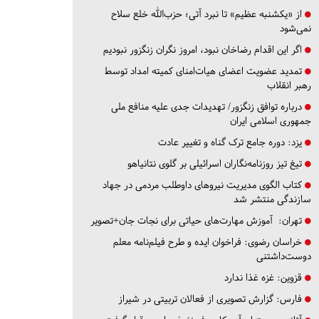
از «یکشنبه عظیم» تا نبرد آتی؛ حزب‌الله خلع سلاح
نمی‌شود
اگر این اقدام رضاخان نبود، امروز نگران زنگزور نبودیم
تمدید عضویت اعضای هیات‌امنای کمیته امداد توسط
رهبر انقلاب
درباره توافق زنگزور/ تهدیدات جدی علیه منافع ملی
جمهوری اسلامی ایران
یزد:
دوره جامع ترک گناه و تغییر عادت
تیغ تیز روزنامه‌نگاران اسرائیلی بر گلوی نتانیاهو
کتاب الگوی مدیریت نیروهای داوطلب مردمی در جهاد
سازندگی منتشر شد
تهران:
آموزش مهارت‌های حیاتی برای نجات جان+تصویر
خراسان رضوی:
فراخوان ایده و طرح فیلم‌نامه معلم
دوست‌داشتنی
قزوین:
غزه غذا ندارد
فارس:
گزارش تصویری از فعالان تربیتی در شیراز