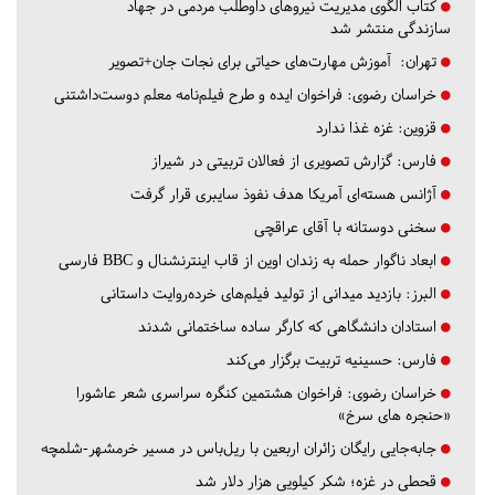
کتاب الگوی مدیریت نیروهای داوطلب مردمی در جهاد
سازندگی منتشر شد
تهران:
آموزش مهارت‌های حیاتی برای نجات جان+تصویر
خراسان رضوی:
فراخوان ایده و طرح فیلم‌نامه معلم دوست‌داشتنی
قزوین:
غزه غذا ندارد
فارس:
گزارش تصویری از فعالان تربیتی در شیراز
آژانس هسته‌ای آمریکا هدف نفوذ سایبری قرار گرفت
سخنی دوستانه با آقای عراقچی
ابعاد ناگوار حمله به زندان اوین از قاب اینترنشنال و BBC فارسی
البرز:
بازدید میدانی از تولید فیلم‌های خرده‌روایت داستانی
استادان دانشگاهی که کارگر ساده ساختمانی شدند
فارس:
حسینیه تربیت برگزار می‌کند
خراسان رضوی:
فراخوان هشتمین کنگره سراسری شعر عاشورا
«حنجره های سرخ»
جابه‌جایی رایگان زائران اربعین با ریل‌باس در مسیر خرمشهر-شلمچه
قحطی در غزه؛ شکر کیلویی هزار دلار شد