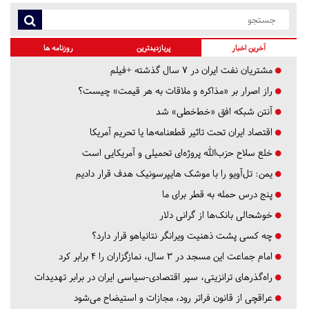
آخرین اخبار
پربازدیدترین
روزنامه ها
مشتریان نفت ایران در ۷ سال گذشته +فیلم
راز اصرار بر «مذاکره و ملاقات به هر قیمت» چیست؟
آنتن شبکه افق «خط‌خطی» شد
اقتصاد ایران تحت تاثیر قطعنامه‌ها یا تحریم‌ آمریکا
خلع سلاح حزب‌الله پروژه‌ای تحمیلی و آمریکایی است
یمن: تل‌آویو را با موشک هایپرسونیک هدف قرار دادیم
پنج درس‌ حمله به قطر برای ما
خوشحالی بانک‌ها از گرانی دلار
چه کسی پشت ذهنیت ویرانگر نتانیاهو قرار دارد؟
امام جماعت این مسجد در ۳ سال، نمازگزاران را ۴ برابر کرد
راه‌گذرهای ترانزیتی، سپر اقتصادی-سیاسی ایران در برابر تهدیدات
عراقچی از قانون فراتر رود، مجازات و استیضاح می‌شود