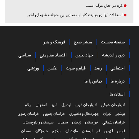
غزه در حال مرگ است
استفاده ابزاری وزارت کار از تصاویر بی حجاب شهدای اخیر
صفحه نخست
مبشر صبح
فرهنگ و هنر
دین و اندیشه
جهاد تبیین
اقتصاد مقاومتی
سیاسی
اجتماعی
رصد
فیلم و صوت
عکس
ورزشی
درباره ما
تماس با ما
استان ها
آذربایجان شرقی
آذربایجان غربی
اردبیل
البرز
اصفهان
ایلام
بوشهر
تهران
چهارمحال و بختیاری
خراسان جنوبی
خراسان رضوی
خراسان شمالی
خوزستان
زنجان
سمنان
سیستان و بلوچستان
فارس
قزوین
قم
لرستان
مازندران
مرکزی
هرمزگان
همدان