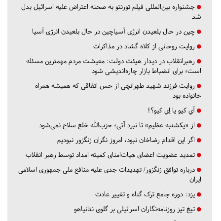
جشنواره بین‌المللی فیلم تورنتو به صحنه اعتراض علیه اسرائیل بدل
شد
چین در حال بلعیدن انرژی آسیاچین در حال بلعیدن انرژی آسیا
روایت روحانی از کلاه گشاد در مذاکرات
رهبرانقلاب در دیدار هیئت دولت: معیشت مردم مهمترین مسئله
است؛ برای انضباط بازار چاره‌اندیشی شود
روایت فرزند شهید طهرانچی از حس اتفاقی که همیشه همراه
خانواده بود
آي كيو يا اِي كيو؟!
از «یکشنبه عظیم» تا نبرد آتی؛ حزب‌الله خلع سلاح نمی‌شود
اگر این اقدام رضاخان نبود، امروز نگران زنگزور نبودیم
تمدید عضویت اعضای هیات‌امنای کمیته امداد توسط رهبر انقلاب
درباره توافق زنگزور/ تهدیدات جدی علیه منافع ملی جمهوری اسلامی
ایران
یزد:
دوره جامع ترک گناه و تغییر عادت
تیغ تیز روزنامه‌نگاران اسرائیلی بر گلوی نتانیاهو