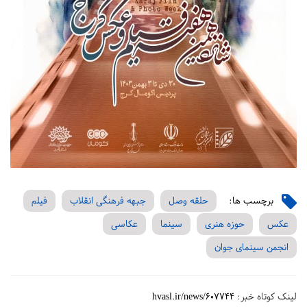
برچسب ها:
حلقه وصل
جبهه فرهنگی انقلاب
فیلم
عکس
حوزه هنری
سینما
عکاسی
انجمن سینمای جوان
لینک کوتاه خبر:
hvasl.ir/news/607744