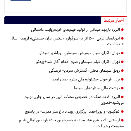
اخبار مرتبط
البرز:
بازدید میدانی از تولید فیلم‌های خرده‌روایت داستانی
آذربایجان غربی:
۵۰۰ اثر به سوگواره «عکس ایران حسینی» ارومیه اسال
شده است
تهران:
اکران سیار انیمیشن سینمایی رویاشهر+ویدئو
تهران:
اکران فیلم سینمایی صبح اعدام آغاز شد+ویدئو
رونق سینمای محلی، گسترش سرمایه فرهنگی
یزد:
فراخوان جشنواره ملی هنری نسل امید
بهشت مالی ستاره‌های سینما
البرز:
۸ نماهنگ در خصوص محلات البرز در سال جاری تولید
می‌شود+تصویر
کهگیلویه و بویراحمد:
برگزاری رویداد باغ هنر مدرسه در یاسوج
لرستان:
انیمیشن «شاهد» به هجدهمین جشنواره بین‌المللی فیلم
مقاومت راه یافت