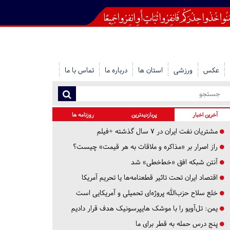
عکس
ورزشی
استان ها
درباره ما
تماس با ما
آخرین اخبار
پربازدیدترین
روزنامه ها
مشتریان نفت ایران در ۷ سال گذشته +فیلم
راز اصرار بر «مذاکره و ملاقات به هر قیمت» چیست؟
آنتن شبکه افق «خط‌خطی» شد
اقتصاد ایران تحت تاثیر قطعنامه‌ها یا تحریم‌ آمریکا
خلع سلاح حزب‌الله پروژه‌ای تحمیلی و آمریکایی است
یمن: تل‌آویو را با موشک هایپرسونیک هدف قرار دادیم
پنج درس‌ حمله به قطر برای ما