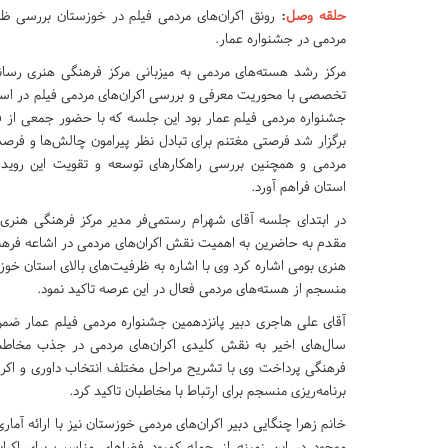
حلقه وصل
:
رونق اکران‌های مردمی فیلم در خوزستان بررسی ظ
مردمی در جشنواره عمار.
مرکز رشد هسته‌های مردمی به میزبانی مرکز فرهنگی هنری رسانه
تخصصی با محوریت معرفی و بررسی اکران‌های مردمی فیلم در است
جشنواره مردمی فیلم عمار بود این جلسه که با حضور جمعی از ف
برگزار شد فرصتی مغتنم برای تبادل نظر پیرامون چالش‌ها و فرص
مردمی و همچنین بررسی راهکارهای توسعه و تقویت این روید
استان فراهم آورد.
در ابتدای جلسه آقای شهرام رستمی‌فر مدیر مرکز فرهنگی هنری
مقدم به حاضرین به اهمیت نقش اکران‌های مردمی در اشاعه فرهن
هنری بومی اشاره کرد وی با اشاره به ظرفیت‌های بالای استان خوزس
منسجم از هسته‌های مردمی فعال در این عرصه تاکید نمود.
آقای علی هاجری دبیر پانزدهمین جشنواره مردمی فیلم عمار ضمن 
سال‌های اخیر به نقش کلیدی اکران‌های مردمی در جذب مخاطب
فرهنگی پرداخت وی با تشریح مراحل مختلف انتخاب داوری و اکران 
برنامه‌ریزی منسجم برای ارتباط با مخاطبان تاکید کرد.
خانم زهرا چنگایی دبیر اکران‌های مردمی خوزستان نیز با ارائه آمار
موجود در این زمینه از جمله کمبود فضاهای مناسب برای اکرا