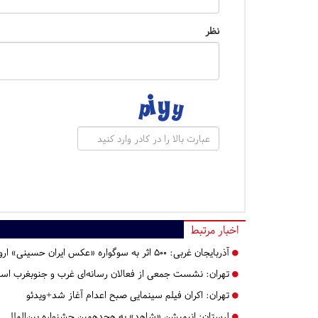
نظر
اخبار مرتبط
آذربایجان غربی:
۵۰۰ اثر به سوگواره «عکس ایران حسینی» ارومیه اسال شده است
تهران:
نشست جمعی از فعالان رسانه‌ای غرب و جنوبغرب استا
تهران:
اکران فیلم سینمایی صبح اعدام آغاز شد+ویدئو
لرستان:
انیمیشن «شاهد» به هجدهمین جشنواره بین‌المللی ف