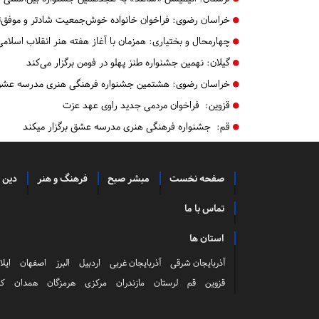
خراسان رضوی:
فراخوان خانواده خوش‌جمعیت شادتر و موفق‌ت
چهارمحال و بختیاری:
همزمان با آغاز هفته هنر انقلاب اسلا
گیلان:
نهمین جشنواره طنز پهلو در فومن برگزار می‌کند
خراسان رضوی:
هشتمین جشنواره فرهنگی هنری مدرسه عشق 
قزوین:
فراخوان مردمی جدید راوی عهد عزت
قم:
جشنواره فرهنگی هنری مدرسه عشق برگزار میکند
صفحه نخست
مبشر صبح
فرهنگ و هنر
دین 
تماس با ما
استان ها
آذربایجان شرقی
آذربایجان غربی
اردبیل
البرز
اصفهان
ایلا
قزوین
قم
لرستان
مازندران
مرکزی
هرمزگان
همدان
کر