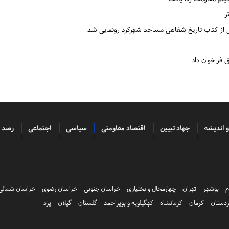
ر
می از کتاب تاریخ شفاهی مساجد شهرکرد رونمایی شد
فراخوان داد
و اندیشه
جهاد تبیین
اقتصاد مقاومتی
سیاسی
اجتماعی
رصد
م
بوشهر
تهران
چهارمحال و بختیاری
خراسان جنوبی
خراسان رضوی
خراسان شمالی
دستان
کرمان
کرمانشاه
کهگیلویه و بویراحمد
گلستان
گیلان
یزد