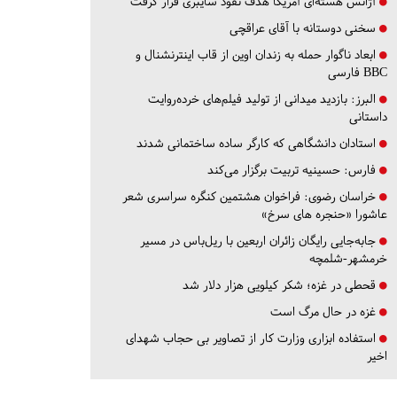
آژانس هسته‌ای آمریکا هدف نفوذ سایبری قرار گرفت
سخنی دوستانه با آقای عراقچی
ابعاد ناگوار حمله به زندان اوین از قاب اینترنشنال و
BBC فارسی
البرز:
بازدید میدانی از تولید فیلم‌های خرده‌روایت
داستانی
استادان دانشگاهی که کارگر ساده ساختمانی شدند
فارس:
حسینیه تربیت برگزار می‌کند
خراسان رضوی:
فراخوان هشتمین کنگره سراسری شعر
عاشورا «حنجره های سرخ»
جابه‌جایی رایگان زائران اربعین با ریل‌باس در مسیر
خرمشهر-شلمچه
قحطی در غزه؛ شکر کیلویی هزار دلار شد
غزه در حال مرگ است
استفاده ابزاری وزارت کار از تصاویر بی حجاب شهدای
اخیر