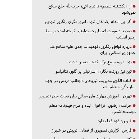
از «یکشنبه عظیم» تا نبرد آتی؛ حزب‌الله خلع سلاح
نمی‌شود
اگر این اقدام رضاخان نبود، امروز نگران زنگزور نبودیم
تمدید عضویت اعضای هیات‌امنای کمیته امداد توسط
رهبر انقلاب
درباره توافق زنگزور/ تهدیدات جدی علیه منافع ملی
جمهوری اسلامی ایران
یزد:
دوره جامع ترک گناه و تغییر عادت
تیغ تیز روزنامه‌نگاران اسرائیلی بر گلوی نتانیاهو
کتاب الگوی مدیریت نیروهای داوطلب مردمی در جهاد
سازندگی منتشر شد
تهران:
آموزش مهارت‌های حیاتی برای نجات جان+تصویر
خراسان رضوی:
فراخوان ایده و طرح فیلم‌نامه معلم
دوست‌داشتنی
قزوین:
غزه غذا ندارد
فارس:
گزارش تصویری از فعالان تربیتی در شیراز