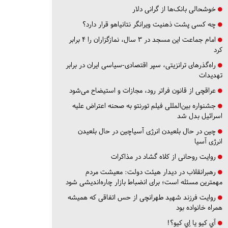
خوشحالی بانک‌ها از گرانی دلار
چه کسی پشت ذهنیت ویرانگر نتانیاهو قرار دارد؟
امام جماعت این مسجد در ۳ سال، نمازگزاران را ۴ برابر
کرد
راه‌گذرهای ترانزیتی، سپر اقتصادی-سیاسی ایران در برابر
تهدیدات
عراقچی از قانون فراتر رود، مجازات و استیضاح می‌شود
جشنواره بین‌المللی فیلم تورنتو به صحنه اعتراض علیه
اسرائیل بدل شد
چین در حال بلعیدن انرژی آسیاچین در حال بلعیدن
انرژی آسیا
روایت روحانی از کلاه گشاد در مذاکرات
رهبرانقلاب در دیدار هیئت دولت: معیشت مردم
مهمترین مسئله است؛ برای انضباط بازار چاره‌اندیشی شود
روایت فرزند شهید طهرانچی از حس اتفاقی که همیشه
همراه خانواده بود
آي كيو يا اِي كيو؟!