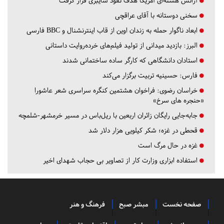
آژانس هسته‌ای آمریکا هدف نفوذ سایبری قرار گرفت
سخنی دوستانه با آقای عراقچی
ابعاد ناگوار حمله به زندان اوین از قاب اینترنشنال و BBC فارسی
البرز:
بازدید میدانی از تولید فیلم‌های خرده‌روایت داستانی
استادان دانشگاهی که کارگر ساده ساختمانی شدند
فارس:
حسینیه تربیت برگزار می‌کند
خراسان رضوی:
فراخوان هشتمین کنگره سراسری شعر عاشورا
«حنجره های سرخ»
جابه‌جایی رایگان زائران اربعین با ریل‌باس در مسیر خرمشهر-شلمچه
قحطی در غزه؛ شکر کیلویی هزار دلار شد
غزه در حال مرگ است
استفاده ابزاری وزارت کار از تصاویر بی حجاب شهدای اخیر
صفحه نخست
مبشر صبح
فرهنگ و هنر