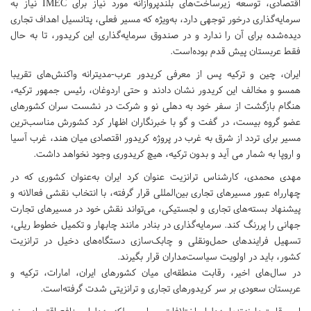
اقتصادی، توسعه زیرساخت‌های بلندپروازانه مورد نیاز برای IMEC نیاز به
سرمایه‌گذاری درخور توجهی دارد، به‌ویژه که مسیر فعلی، پتانسیل اهداف تجاری
دیده‌شده برای آن را ندارد و در صندوق سرمایه‌گذاری این کریدور، تا به حال
فقط عربستان پیش قدم بوده‌است.
ایران، چین و ترکیه پس از معرفی کریدور عرب-مدیترانه واکنش‌های تقریبا
همسو و مخالف این کریدور نشان دادند و حتی اردوغان، رئیس جمهور ترکیه،
هنگام بازگشت از سفر خود به دهلی نو و شرکت در نشست سران کشورهای
عضو گروه بیست، در گفت و گو با خبرنگاران اظهار کرد کشورش مناسب‌ترین
مسیر برای تردد از شرق به غرب در پروژه کریدور اقتصادی میان هند، غرب آسیا
و اروپا به شمار می آید و بدون ترکیه، هیچ کریدوری وجود نخواهد داشت.
مهدی محمدی، کارشناس ترانزیت عنوان کرد ایران به‌عنوان کشوری که در
چهارراه عبور مسیرهای تجاری بین‌المللی قرار گرفته، با انتخاب نقشی فعالانه و
پیشنهاد بسته‌های تجاری و لجستیکی، می‌تواند نقش خود در مسیرهای تجارت
جهانی را پررنگ کند. سرمایه‌گذاری در بنادر مانند چابهار و تکمیل خطوط ریلی،
تسهیل فرایندهای حمل‌ونقلی و چابک‌سازی دستگاه‌های دخیل در ترانزیت
کشور، باید در اولویت سیاست‌مداران قرار بگیرند.
در سال‌های اخیر، رقابت‌ منطقه‌ای میان کشورهای ایران، امارات، ترکیه و
عربستان سعودی بر سر کریدورهای تجاری و ترانزیتی شدت گرفته‌است.