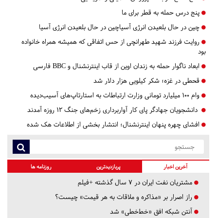
پنج درس‌ حمله به قطر برای ما
چین در حال بلعیدن انرژی آسیاچین در حال بلعیدن انرژی آسیا
روایت فرزند شهید طهرانچی از حس اتفاقی که همیشه همراه خانواده
بود
ابعاد ناگوار حمله به زندان اوین از قاب اینترنشنال و BBC فارسی
قحطی در غزه؛ شکر کیلویی هزار دلار شد
وام ۱۰۰ میلیارد تومانی وزارت ارتباطات به استارتاپ‌های آسیب‌دیده
دانشجویان جهادگر پای کار آواربرداری زخم‌های جنگ ۱۲ روزه آمدند
افشای چهره پنهان اینترنشنال؛ انتشار بخشی از اطلاعات هک شده
آخرین اخبار
پربازدیدترین
روزنامه ها
مشتریان نفت ایران در ۷ سال گذشته +فیلم
راز اصرار بر «مذاکره و ملاقات به هر قیمت» چیست؟
آنتن شبکه افق «خط‌خطی» شد