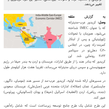
تغییر می‌دهد.
به گزارش
حلقه
وصل
:
کریدور عرب-مدیترانه
که با عنوان IMEC شناخته
می‌شود، هم‌زمان با تحولات
ژئوپلیتیکی و پس از ابتکار
کمربند-راه چین، در اجلاس
G۲۰ دهلی‌نو در سپتامبر
۲۰۲۳ رونمایی شد. این
کریدور که بنادر هند را از طریق امارات، عربستان و اردن به بندر حیفا در رژیم
صهیونیستی و سپس دریای مدیترانه می‌رساند، تقریبا هفت هزار کیلومتر طول
دارد.
در مسیرهای ارائه شده اولیه، کریدور عرب-مد از مسیر هند (مومبای، ناگپور،
جایسلمیر)، عمان (صلاله‌)، امارات متحده عربی (جبل‌علی)، عربستان سعودی
(جده، ریاض)، اردن (العقبه)، اسرائیل (حیفا) و یونان (تسالونیکی، پیرئوس)
عبور کند.
این طرح شامل یک طرح جامع توسعه زیرساخت است که شامل راه‌آهن،