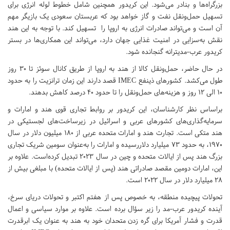
بزرگراه‌ها و بنادر می‌شود. این کریدور همچنین شامل خطوط لوله انرژی برای
تسهیل حمل‌ونقل نفت و گاز خواهد بود که عربستان سعودی یک بازیگر مهم
آن است و می‌تواند صادرات انرژی به اروپا را تسهیل کند. با توجه به این هند
نقش به‌سزایی در امنیت غذایی جهان دارد، می‌تواند این همکاری‌ها در بستر
کریدور عرب-مدیترانه گنجانده شود.
در حال حاضر، حمل‌ونقل کالا از هند به اروپا از طریق کانال سوئز تا ۳۰ روز
طول می‌کشد. کشورهای ذینفع IMEC قصد دارند این زمان ترانزیت را به حدود
۱۰ الی ۱۲ روز و هزینه‌های حمل‌ونقل را تا حدود ۴۰ درصد کاهش بدهند.
براساس نظر کارشناسان، این کریدور بر روابط تجاری قوی هند و امارات و
سرمایه‌گذاری‌های کشورهای عربی و اسرائیل در زیرساخت‌های لجستیکی در
هند متکی است. تجارت هند و امارات متحده عربی از ۱۸۰ میلیون دلار در سال
۱۹۷۰، به حدود ۷۳ میلیارد دلاررسیده و امارات را به‌عنوان سومین شریک تجاری
بزرگ هند پس از ایالات متحده و چین در سال ۲۰۲۳ تبدیل کرده‌است. علاوه بر
این، امارات دومین مقصد صادراتی هند (پس از ایالات متحده) با مبلغی بیش از
۲۸ میلیارد دلار در سال ۲۰۲۲ است.
تحولات پیچیده منطقه، به ‌خصوص پس از هفتم اکتبر و تحولات دریای سرخ،
آینده کریدور عرب-مد را زیر سؤال برده است. علاوه بر موارد سیاسی و اعمال
قدرت و فشار آمریکا برای گره زدن متحدان خود به هند به عنوان یک ابرقدرت