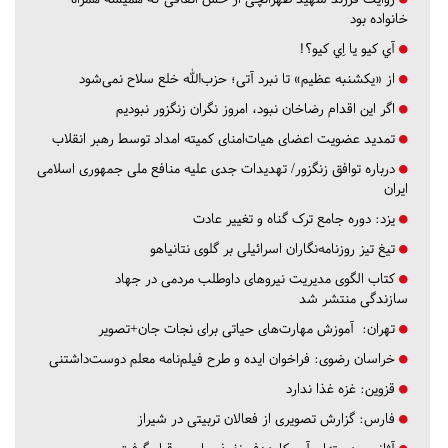
خانواده بود
آي كيو يا اِي كيو؟!
از «یکشنبه عظیم» تا نبرد آتی؛ حزب‌الله خلع سلاح نمی‌شود
اگر این اقدام رضاخان نبود، امروز نگران زنگزور نبودیم
تمدید عضویت اعضای هیات‌امنای کمیته امداد توسط رهبر انقلاب
درباره توافق زنگزور/ تهدیدات جدی علیه منافع ملی جمهوری اسلامی
ایران
یزد:
دوره جامع ترک گناه و تغییر عادت
تیغ تیز روزنامه‌نگاران اسرائیلی بر گلوی نتانیاهو
کتاب الگوی مدیریت نیروهای داوطلب مردمی در جهاد
سازندگی منتشر شد
تهران:
آموزش مهارت‌های حیاتی برای نجات جان+تصویر
خراسان رضوی:
فراخوان ایده و طرح فیلم‌نامه معلم دوست‌داشتنی
قزوین:
غزه غذا ندارد
فارس:
گزارش تصویری از فعالان تربیتی در شیراز