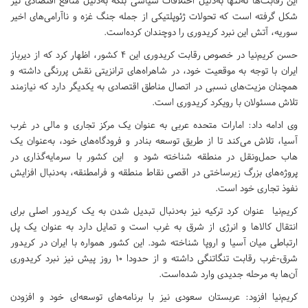
این رقابت‌ها نه‌تنها به‌دلیل اختلافات سیاسی بلکه به‌دلیل منافع اقتصادی نیز
شکل گرفته است که تحولات ژئوپلتیکی از جمله جنگ غزه و ناآرامی‌های اخیر
سوریه، آتش این نبرد کریدوری را دوچندان کرده‌است.
حسن کریم‌نیا در خصوص رقابت کریدوری این 4 کشور، اظهار کرد که از دیرباز
ایران با توجه به موقعیت خود، در شاهراه‌های ترانزیتی نقش پررنگی داشته و
همچنان مزیت‌های نسبی در اتصال مناطق اقتصادی به یکدیگر دارد که نیازمند
تلاش مسئولان با رویکرد کریدوری است.
وی ادامه داد: امارات متحده عربی به‌ عنوان یک مرکز تجاری و مالی در غرب
آسیا، تلاش می‌کند تا از طریق توسعه بنادر و فرودگاه‌های خود، به‌عنوان یک
هاب حمل‌و‎نقل در منطقه شناخته شود و این کشور با سرمایه‌گذاری در
پروژه‌های بزرگ زیرساختی در اقصی نقاط منطقه و فرامطنقه، به‌دنبال افزایش
نفوذ تجاری خود است.
کریم‌نیا عنوان کرد ترکیه نیز به‌دنبال تبدیل شدن به یک کریدور اصلی برای
انتقال کالاها و انرژی از شرق به غرب است و تمایل دارد به‌ عنوان یک پل
ارتباطی میان آسیا و اروپا شناخته شود. این کشور همواره با ایران در کریدور
شرق-غرب رقابت تنگاتنگی داشته و از حدودا ۱۰ روز پیش نیز نبرد کریدوری
آن‌ها به مرحله جدیدی وارد شده‌است.
کریم‌نیا افزود: عربستان سعودی نیز با برنامه‌های توسعه‌ای خود و افزودن