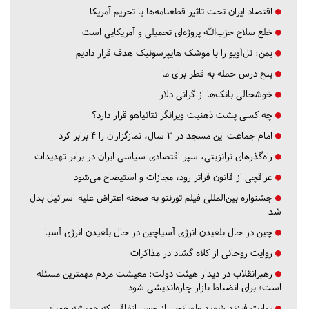
اقتصاد ایران تحت تاثیر قطعنامه‌ها یا تحریم‌ آمریکا
خلع سلاح حزب‌الله پروژه‌ای تحمیلی و آمریکایی است
یمن: تل‌آویو را با موشک هایپرسونیک هدف قرار دادیم
پنج درس‌ حمله به قطر برای ما
خوشحالی بانک‌ها از گرانی دلار
چه کسی پشت ذهنیت ویرانگر نتانیاهو قرار دارد؟
امام جماعت این مسجد در ۳ سال، نمازگزاران را ۴ برابر کرد
راه‌گذرهای ترانزیتی، سپر اقتصادی-سیاسی ایران در برابر تهدیدات
عراقچی از قانون فراتر رود، مجازات و استیضاح می‌شود
جشنواره بین‌المللی فیلم تورنتو به صحنه اعتراض علیه اسرائیل بدل
شد
چین در حال بلعیدن انرژی آسیاچین در حال بلعیدن انرژی آسیا
روایت روحانی از کلاه گشاد در مذاکرات
رهبرانقلاب در دیدار هیئت دولت: معیشت مردم مهمترین مسئله
است؛ برای انضباط بازار چاره‌اندیشی شود
روایت فرزند شهید طهرانچی از حس اتفاقی که همیشه همراه