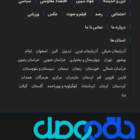
دین و اندیشه
جهاد تبیین
اقتصاد مقاومتی
سیاسی
اجتماعی
رصد
فیلم و صوت
عکس
ورزشی
درباره ما
تماس با ما
استان ها
آذربایجان شرقی
آذربایجان غربی
اردبیل
البرز
اصفهان
ایلام
بوشهر
تهران
چهارمحال و بختیاری
خراسان جنوبی
خراسان رضوی
خراسان شمالی
خوزستان
زنجان
سمنان
سیستان و بلوچستان
فارس
قزوین
قم
لرستان
مازندران
مرکزی
هرمزگان
همدان
کردستان
کرمان
کرمانشاه
کهگیلویه و بویراحمد
گلستان
گیلان
یزد