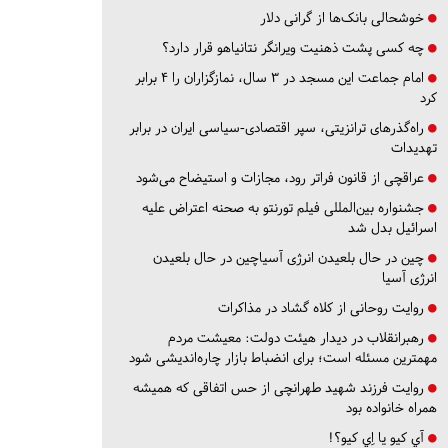
خوشحالی بانک‌ها از گرانی دلار
چه کسی پشت ذهنیت ویرانگر نتانیاهو قرار دارد؟
امام جماعت این مسجد در ۳ سال، نمازگزاران را ۴ برابر
کرد
راه‌گذرهای ترانزیتی، سپر اقتصادی-سیاسی ایران در برابر
تهدیدات
عراقچی از قانون فراتر رود، مجازات و استیضاح می‌شود
جشنواره بین‌المللی فیلم تورنتو به صحنه اعتراض علیه
اسرائیل بدل شد
چین در حال بلعیدن انرژی آسیاچین در حال بلعیدن
انرژی آسیا
روایت روحانی از کلاه گشاد در مذاکرات
رهبرانقلاب در دیدار هیئت دولت: معیشت مردم
مهمترین مسئله است؛ برای انضباط بازار چاره‌اندیشی شود
روایت فرزند شهید طهرانچی از حس اتفاقی که همیشه
همراه خانواده بود
آي كيو يا اِي كيو؟!