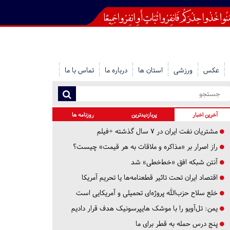
عکس
ورزشی
استان ها
درباره ما
تماس با ما
آخرین اخبار
پربازدیدترین
روزنامه ها
مشتریان نفت ایران در ۷ سال گذشته +فیلم
راز اصرار بر «مذاکره و ملاقات به هر قیمت» چیست؟
آنتن شبکه افق «خط‌خطی» شد
اقتصاد ایران تحت تاثیر قطعنامه‌ها یا تحریم‌ آمریکا
خلع سلاح حزب‌الله پروژه‌ای تحمیلی و آمریکایی است
یمن: تل‌آویو را با موشک هایپرسونیک هدف قرار دادیم
پنج درس‌ حمله به قطر برای ما