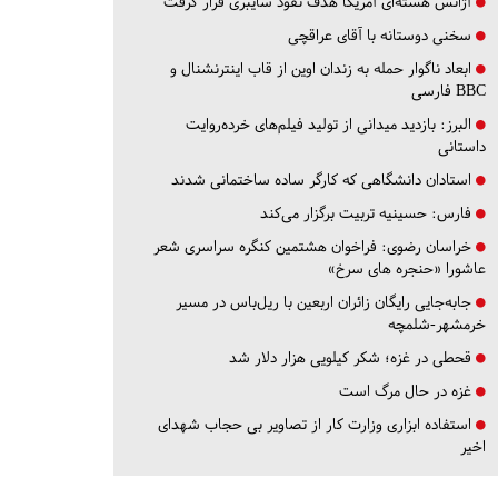
آژانس هسته‌ای آمریکا هدف نفوذ سایبری قرار گرفت
سخنی دوستانه با آقای عراقچی
ابعاد ناگوار حمله به زندان اوین از قاب اینترنشنال و
BBC فارسی
البرز:
بازدید میدانی از تولید فیلم‌های خرده‌روایت
داستانی
استادان دانشگاهی که کارگر ساده ساختمانی شدند
فارس:
حسینیه تربیت برگزار می‌کند
خراسان رضوی:
فراخوان هشتمین کنگره سراسری شعر
عاشورا «حنجره های سرخ»
جابه‌جایی رایگان زائران اربعین با ریل‌باس در مسیر
خرمشهر-شلمچه
قحطی در غزه؛ شکر کیلویی هزار دلار شد
غزه در حال مرگ است
استفاده ابزاری وزارت کار از تصاویر بی حجاب شهدای
اخیر