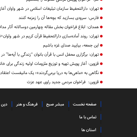
تهران:
دارالتحفیظ سازمان تبلیغات اسلامی در شهر واوان آغاز 
فارس:
سرودی بسازید که بچه‌ها آن را زمزمه کنند
همدان:
ابلاغ فراخوان بخش مقاله چهارمین دوسالانه آثار مد
تهران:
روند آماده‌سازی دارالتحفیظ قرآن کریم در شهر واوان+
این جمعه، بیایید صدای غزه باشیم
تهران:
برگزاری محفل انس با قرآن بانوان “زندگی با آیه‌ها” در 
قزوین:
آغاز پویش تهیه و توزیع ملزومات اولیه زندگی برای خان
نگاهی به «ماهی‌ها به دریا برمی‌گردند»؛ یک مانیفست اعتقاد
قزوین:
فراخوان مردمی جدید راوی عهد عزت
صفحه نخست
مبشر صبح
فرهنگ و هنر
دین 
تماس با ما
استان ها