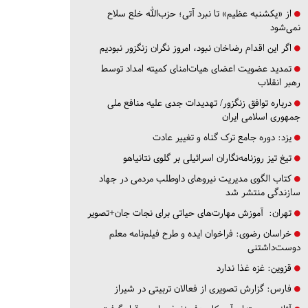
از «یکشنبه عظیم» تا نبرد آتی؛ حزب‌الله خلع سلاح
نمی‌شود
اگر این اقدام رضاخان نبود، امروز نگران زنگزور نبودیم
تمدید عضویت اعضای هیات‌امنای کمیته امداد توسط
رهبر انقلاب
درباره توافق زنگزور/ تهدیدات جدی علیه منافع ملی
جمهوری اسلامی ایران
یزد:
دوره جامع ترک گناه و تغییر عادت
تیغ تیز روزنامه‌نگاران اسرائیلی بر گلوی نتانیاهو
کتاب الگوی مدیریت نیروهای داوطلب مردمی در جهاد
سازندگی منتشر شد
تهران:
آموزش مهارت‌های حیاتی برای نجات جان+تصویر
خراسان رضوی:
فراخوان ایده و طرح فیلم‌نامه معلم
دوست‌داشتنی
قزوین:
غزه غذا ندارد
فارس:
گزارش تصویری از فعالان تربیتی در شیراز