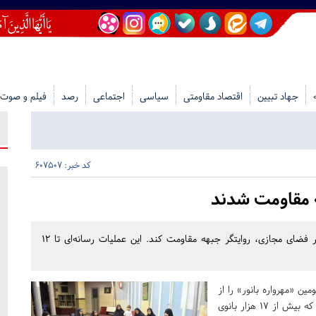
جهاد تبیین
اقتصاد مقاومتی
سیاسی
اجتماعی
رصد
فیلم و صوت
کد خبر: 607507
سومین «مهرواره بانور» توانست ۱۷ هزار بانوی مسجدی را در فضای مجازی، روایتگر جبهه مقاومت کند. این عملیات رسانه‌ای تا ۱۲
ن «مهرواره بانور» را از
ولادت حضرت زینب (س) تا ولادت حضرت زهرا (س) برگزار کرد که بیش از ۱۷ هزار بانوی