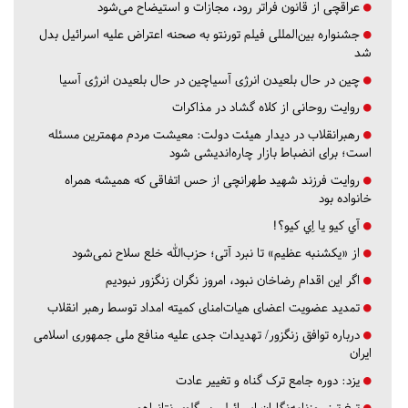
عراقچی از قانون فراتر رود، مجازات و استیضاح می‌شود
جشنواره بین‌المللی فیلم تورنتو به صحنه اعتراض علیه اسرائیل بدل
شد
چین در حال بلعیدن انرژی آسیاچین در حال بلعیدن انرژی آسیا
روایت روحانی از کلاه گشاد در مذاکرات
رهبرانقلاب در دیدار هیئت دولت: معیشت مردم مهمترین مسئله
است؛ برای انضباط بازار چاره‌اندیشی شود
روایت فرزند شهید طهرانچی از حس اتفاقی که همیشه همراه
خانواده بود
آي كيو يا اِي كيو؟!
از «یکشنبه عظیم» تا نبرد آتی؛ حزب‌الله خلع سلاح نمی‌شود
اگر این اقدام رضاخان نبود، امروز نگران زنگزور نبودیم
تمدید عضویت اعضای هیات‌امنای کمیته امداد توسط رهبر انقلاب
درباره توافق زنگزور/ تهدیدات جدی علیه منافع ملی جمهوری اسلامی
ایران
یزد:
دوره جامع ترک گناه و تغییر عادت
تیغ تیز روزنامه‌نگاران اسرائیلی بر گلوی نتانیاهو