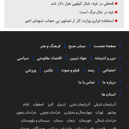
قحطی در غزه؛ شکر کیلویی هزار دلار شد
غزه در حال مرگ است
استفاده ابزاری وزارت کار از تصاویر بی حجاب شهدای اخیر
صفحه نخست
مبشر صبح
فرهنگ و هنر
دین و اندیشه
جهاد تبیین
اقتصاد مقاومتی
سیاسی
اجتماعی
رصد
فیلم و صوت
عکس
ورزشی
درباره ما
تماس با ما
استان ها
آذربایجان شرقی
آذربایجان غربی
اردبیل
البرز
اصفهان
ایلام
بوشهر
تهران
چهارمحال و بختیاری
خراسان جنوبی
خراسان رضوی
خراسان شمالی
خوزستان
زنجان
سمنان
سیستان و بلوچستان
فارس
قزوین
قم
لرستان
مازندران
مرکزی
هرمزگان
همدان