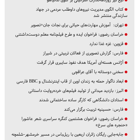
کتاب الگوی مدیریت نیروهای داوطلب مردمی در جهاد
سازندگی منتشر شد
تهران:
آموزش مهارت‌های حیاتی برای نجات جان+تصویر
خراسان رضوی:
فراخوان ایده و طرح فیلم‌نامه معلم دوست‌داشتنی
قزوین:
غزه غذا ندارد
فارس:
گزارش تصویری از فعالان تربیتی در شیراز
آژانس هسته‌ای آمریکا هدف نفوذ سایبری قرار گرفت
سخنی دوستانه با آقای عراقچی
ابعاد ناگوار حمله به زندان اوین از قاب اینترنشنال و BBC فارسی
البرز:
بازدید میدانی از تولید فیلم‌های خرده‌روایت داستانی
استادان دانشگاهی که کارگر ساده ساختمانی شدند
فارس:
حسینیه تربیت برگزار می‌کند
خراسان رضوی:
فراخوان هشتمین کنگره سراسری شعر عاشورا
«حنجره های سرخ»
جابه‌جایی رایگان زائران اربعین با ریل‌باس در مسیر خرمشهر-شلمچه