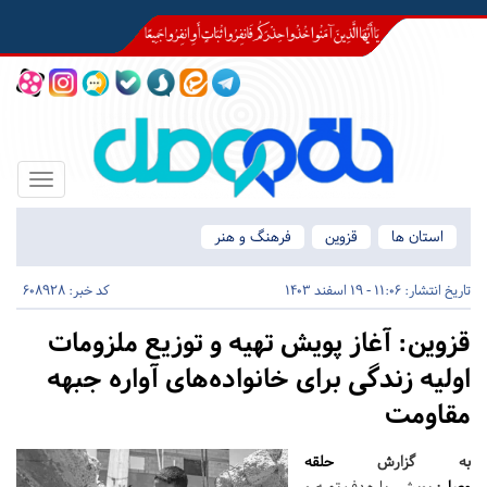
Toggle
igation
استان ها
قزوین
فرهنگ و هنر
تاریخ انتشار:
11:06 - 19 اسفند 1403
کد خبر: 608928
قزوین:
آغاز پویش تهیه و توزیع ملزومات
اولیه زندگی برای خانواده‌های آواره جبهه
مقاومت
به گزارش
حلقه
وصل
:
پویشی با هدف تهیه و