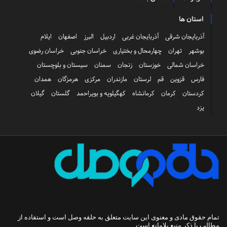
استان ها
آذربایجان شرقی
آذربایجان غربی
اردبیل
البرز
اصفهان
ایلام
بوشهر
تهران
چهارمحال و بختیاری
خراسان جنوبی
خراسان رضوی
خراسان شمالی
خوزستان
زنجان
سمنان
سیستان و بلوچستان
فارس
قزوین
قم
لرستان
مازندران
مرکزی
هرمزگان
همدان
کردستان
کرمان
کرمانشاه
کهگیلویه و بویراحمد
گلستان
گیلان
یزد
تمام حقوق مادی و معنوی این سایت متعلق به
حلقه وصل
است و استفاده از
مطالب با ذکر منبع بلامانع است.