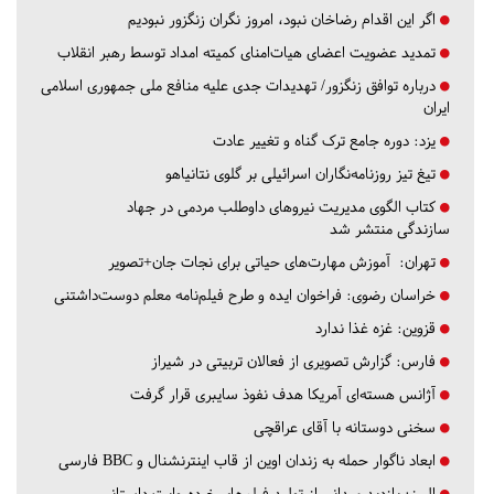
اگر این اقدام رضاخان نبود، امروز نگران زنگزور نبودیم
تمدید عضویت اعضای هیات‌امنای کمیته امداد توسط رهبر انقلاب
درباره توافق زنگزور/ تهدیدات جدی علیه منافع ملی جمهوری اسلامی
ایران
یزد:
دوره جامع ترک گناه و تغییر عادت
تیغ تیز روزنامه‌نگاران اسرائیلی بر گلوی نتانیاهو
کتاب الگوی مدیریت نیروهای داوطلب مردمی در جهاد
سازندگی منتشر شد
تهران:
آموزش مهارت‌های حیاتی برای نجات جان+تصویر
خراسان رضوی:
فراخوان ایده و طرح فیلم‌نامه معلم دوست‌داشتنی
قزوین:
غزه غذا ندارد
فارس:
گزارش تصویری از فعالان تربیتی در شیراز
آژانس هسته‌ای آمریکا هدف نفوذ سایبری قرار گرفت
سخنی دوستانه با آقای عراقچی
ابعاد ناگوار حمله به زندان اوین از قاب اینترنشنال و BBC فارسی
البرز:
بازدید میدانی از تولید فیلم‌های خرده‌روایت داستانی