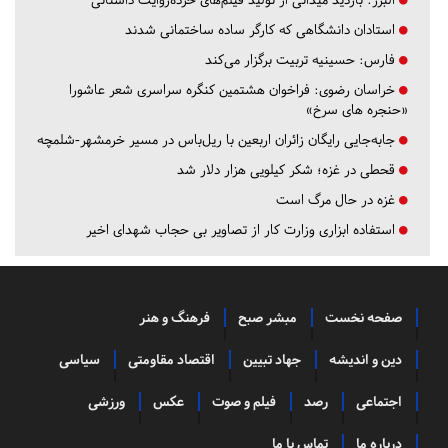
استادان دانشگاهی که کارگر ساده ساختمانی شدند
فارس:
حسینیه تربیت برگزار می‌کند
خراسان رضوی:
فراخوان هشتمین کنگره سراسری شعر عاشورا
«حنجره های سرخ»
جابه‌جایی رایگان زائران اربعین با ریل‌باس در مسیر خرمشهر-شلمچه
قحطی در غزه؛ شکر کیلویی هزار دلار شد
غزه در حال مرگ است
استفاده ابزاری وزارت کار از تصاویر بی حجاب شهدای اخیر
صفحه نخست
مبشر صبح
فرهنگ و هنر
دین و اندیشه
جهاد تبیین
اقتصاد مقاومتی
سیاسی
اجتماعی
رصد
فیلم و صوت
عکس
ورزشی
درباره ما
تماس با ما