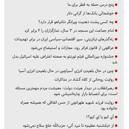
پنج درس‌ حمله به قطر برای ما
خوشحالی بانک‌ها از گرانی دلار
چه کسی پشت ذهنیت ویرانگر نتانیاهو قرار دارد؟
امام جماعت این مسجد در ۳ سال، نمازگزاران را ۴ برابر کرد
راه‌گذرهای ترانزیتی، سپر اقتصادی-سیاسی ایران در برابر تهدیدات
عراقچی از قانون فراتر رود، مجازات و استیضاح می‌شود
جشنواره بین‌المللی فیلم تورنتو به صحنه اعتراض علیه اسرائیل بدل
شد
چین در حال بلعیدن انرژی آسیاچین در حال بلعیدن انرژی آسیا
روایت روحانی از کلاه گشاد در مذاکرات
رهبرانقلاب در دیدار هیئت دولت: معیشت مردم مهمترین مسئله
است؛ برای انضباط بازار چاره‌اندیشی شود
روایت فرزند شهید طهرانچی از حس اتفاقی که همیشه همراه
خانواده بود
آي كيو يا اِي كيو؟!
از «یکشنبه عظیم» تا نبرد آتی؛ حزب‌الله خلع سلاح نمی‌شود