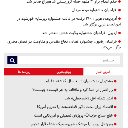
حکم اعدام برای ۳ متهم حمله تروریستی شاهچراغ صادر شد
فراخوان جشنواره مردم میدان
آذربایجان غربی:
۱۹۰ برنامه در قالب جشنواره زیرسایه خورشید در
آذربایجان غربی برگزار شد
اردبیل:
فراخوان جشنواره ولایت عشق منتشر شد
خراسان رضوی:
جشنواره فعالان دفاع مقدس و مقاومت در فضای مجازی
برگزار می‌کند
آخرین اخبار
پربازدیدترین
روزنامه ها
مشتریان نفت ایران در ۷ سال گذشته +فیلم
راز اصرار بر «مذاکره و ملاقات به هر قیمت» چیست؟
آنتن شبکه افق «خط‌خطی» شد
اقتصاد ایران تحت تاثیر قطعنامه‌ها یا تحریم‌ آمریکا
خلع سلاح حزب‌الله پروژه‌ای تحمیلی و آمریکایی است
یمن: تل‌آویو را با موشک هایپرسونیک هدف قرار دادیم