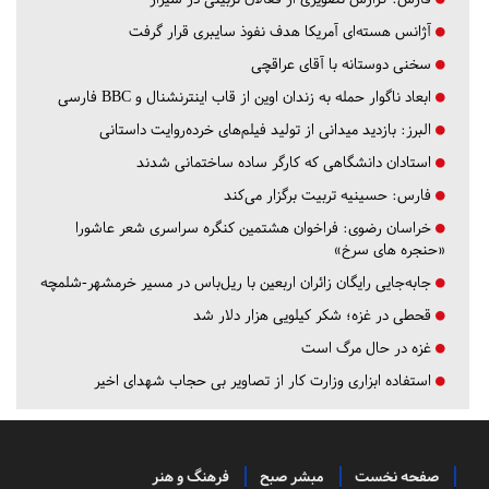
آژانس هسته‌ای آمریکا هدف نفوذ سایبری قرار گرفت
سخنی دوستانه با آقای عراقچی
ابعاد ناگوار حمله به زندان اوین از قاب اینترنشنال و BBC فارسی
البرز:
بازدید میدانی از تولید فیلم‌های خرده‌روایت داستانی
استادان دانشگاهی که کارگر ساده ساختمانی شدند
فارس:
حسینیه تربیت برگزار می‌کند
خراسان رضوی:
فراخوان هشتمین کنگره سراسری شعر عاشورا
«حنجره های سرخ»
جابه‌جایی رایگان زائران اربعین با ریل‌باس در مسیر خرمشهر-شلمچه
قحطی در غزه؛ شکر کیلویی هزار دلار شد
غزه در حال مرگ است
استفاده ابزاری وزارت کار از تصاویر بی حجاب شهدای اخیر
صفحه نخست
مبشر صبح
فرهنگ و هنر