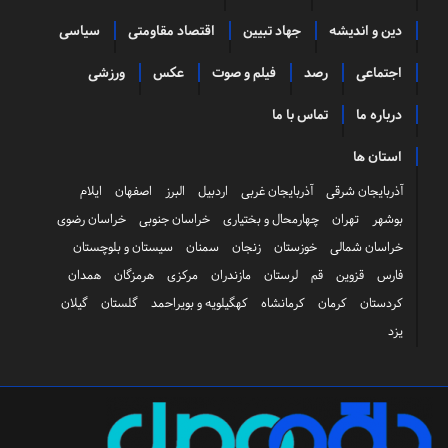
دین و اندیشه
جهاد تبیین
اقتصاد مقاومتی
سیاسی
اجتماعی
رصد
فیلم و صوت
عکس
ورزشی
درباره ما
تماس با ما
استان ها
آذربایجان شرقی
آذربایجان غربی
اردبیل
البرز
اصفهان
ایلام
بوشهر
تهران
چهارمحال و بختیاری
خراسان جنوبی
خراسان رضوی
خراسان شمالی
خوزستان
زنجان
سمنان
سیستان و بلوچستان
فارس
قزوین
قم
لرستان
مازندران
مرکزی
هرمزگان
همدان
کردستان
کرمان
کرمانشاه
کهگیلویه و بویراحمد
گلستان
گیلان
یزد