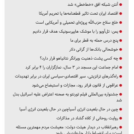
آنتن شبکه افق «خط‌خطی» شد
اقتصاد ایران تحت تاثیر قطعنامه‌ها یا تحریم‌ آمریکا
خلع سلاح حزب‌الله پروژه‌ای تحمیلی و آمریکایی است
یمن: تل‌آویو را با موشک هایپرسونیک هدف قرار دادیم
پنج درس‌ حمله به قطر برای ما
خوشحالی بانک‌ها از گرانی دلار
چه کسی پشت ذهنیت ویرانگر نتانیاهو قرار دارد؟
امام جماعت این مسجد در ۳ سال، نمازگزاران را ۴ برابر کرد
راه‌گذرهای ترانزیتی، سپر اقتصادی-سیاسی ایران در برابر تهدیدات
عراقچی از قانون فراتر رود، مجازات و استیضاح می‌شود
جشنواره بین‌المللی فیلم تورنتو به صحنه اعتراض علیه اسرائیل بدل
شد
چین در حال بلعیدن انرژی آسیاچین در حال بلعیدن انرژی آسیا
روایت روحانی از کلاه گشاد در مذاکرات
رهبرانقلاب در دیدار هیئت دولت: معیشت مردم مهمترین مسئله
است؛ برای انضباط بازار چاره‌اندیشی شود