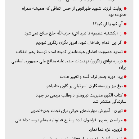
روایت فرزند شهید طهرانچی از حس اتفاقی که همیشه همراه
خانواده بود
آي كيو يا اِي كيو؟!
از «یکشنبه عظیم» تا نبرد آتی؛ حزب‌الله خلع سلاح نمی‌شود
اگر این اقدام رضاخان نبود، امروز نگران زنگزور نبودیم
تمدید عضویت اعضای هیات‌امنای کمیته امداد توسط رهبر انقلاب
درباره توافق زنگزور/ تهدیدات جدی علیه منافع ملی جمهوری اسلامی
ایران
یزد:
دوره جامع ترک گناه و تغییر عادت
تیغ تیز روزنامه‌نگاران اسرائیلی بر گلوی نتانیاهو
کتاب الگوی مدیریت نیروهای داوطلب مردمی در جهاد
سازندگی منتشر شد
تهران:
آموزش مهارت‌های حیاتی برای نجات جان+تصویر
خراسان رضوی:
فراخوان ایده و طرح فیلم‌نامه معلم دوست‌داشتنی
قزوین:
غزه غذا ندارد
فارس:
گزارش تصویری از فعالان تربیتی در شیراز