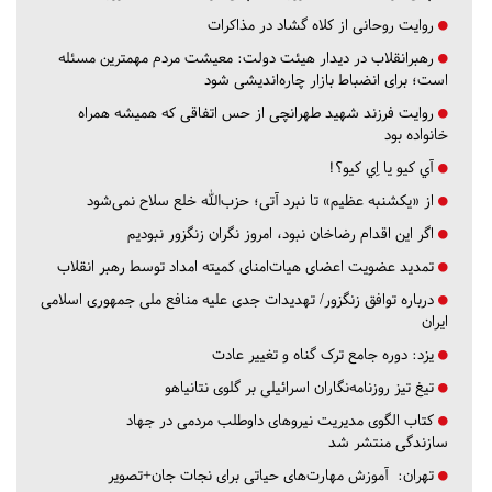
روایت روحانی از کلاه گشاد در مذاکرات
رهبرانقلاب در دیدار هیئت دولت: معیشت مردم مهمترین مسئله
است؛ برای انضباط بازار چاره‌اندیشی شود
روایت فرزند شهید طهرانچی از حس اتفاقی که همیشه همراه
خانواده بود
آي كيو يا اِي كيو؟!
از «یکشنبه عظیم» تا نبرد آتی؛ حزب‌الله خلع سلاح نمی‌شود
اگر این اقدام رضاخان نبود، امروز نگران زنگزور نبودیم
تمدید عضویت اعضای هیات‌امنای کمیته امداد توسط رهبر انقلاب
درباره توافق زنگزور/ تهدیدات جدی علیه منافع ملی جمهوری اسلامی
ایران
یزد:
دوره جامع ترک گناه و تغییر عادت
تیغ تیز روزنامه‌نگاران اسرائیلی بر گلوی نتانیاهو
کتاب الگوی مدیریت نیروهای داوطلب مردمی در جهاد
سازندگی منتشر شد
تهران:
آموزش مهارت‌های حیاتی برای نجات جان+تصویر