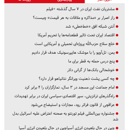
مشتریان نفت ایران در ۷ سال گذشته +فیلم
راز اصرار بر «مذاکره و ملاقات به هر قیمت» چیست؟
آنتن شبکه افق «خط‌خطی» شد
اقتصاد ایران تحت تاثیر قطعنامه‌ها یا تحریم‌ آمریکا
خلع سلاح حزب‌الله پروژه‌ای تحمیلی و آمریکایی است
یمن: تل‌آویو را با موشک هایپرسونیک هدف قرار دادیم
پنج درس‌ حمله به قطر برای ما
خوشحالی بانک‌ها از گرانی دلار
چه کسی پشت ذهنیت ویرانگر نتانیاهو قرار دارد؟
امام جماعت این مسجد در ۳ سال، نمازگزاران را ۴ برابر کرد
راه‌گذرهای ترانزیتی، سپر اقتصادی-سیاسی ایران در برابر تهدیدات
عراقچی از قانون فراتر رود، مجازات و استیضاح می‌شود
جشنواره بین‌المللی فیلم تورنتو به صحنه اعتراض علیه اسرائیل بدل
شد
چین در حال بلعیدن انرژی آسیاچین در حال بلعیدن انرژی آسیا