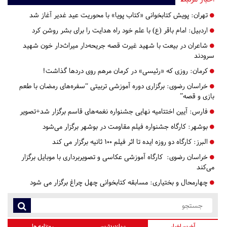
تهران:
پویش کتابخوانی «کتاب پویا» با محوریت عید غدیر آغاز شد
اردبیل:
امام باقر (ع) با علم خود راه هدایت را برای بشر روشن کرد
شاعران در بیعت با شهید غیرت قصه جریحه‌دار میراث‌دار خون شهید
سرودند
کرمان:
روزی که «رئیسی» در کرمان مرهم روی دردها گذاشت!
خراسان رضوی:
برگزاری دوره آموزشی تربیتی “سفره‌های رمضان با طعم
بازی و قصه”
فارس:
آیین اختتامیه نهایی جشنواره نغمه‌های قاسم برگزار شد+تصویر
بوشهر:
کارگاه جشنواره فیلم مقاومت در بوشهر برگزار می‌شود
البرز:
کارگاه دو روزه ایده تا اثر فیلم ۱۰۰ ثانیه برگزار می کند
خراسان رضوی:
کارگاه آموزشی عکاسی و تصویربرداری با موبایل برگزار
می‌کند
چهارمحال و بختیاری:
مسابقه کتابخوانی چهل چراغ برگزار می شود
آخرین اخبار
پربازدیدترین
روزنامه ها