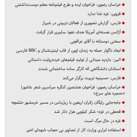
خراسان رضوی:
فراخوان ایده و طرح فیلم‌نامه معلم دوست‌داشتنی
قزوین:
غزه غذا ندارد
فارس:
گزارش تصویری از فعالان تربیتی در شیراز
آژانس هسته‌ای آمریکا هدف نفوذ سایبری قرار گرفت
سخنی دوستانه با آقای عراقچی
ابعاد ناگوار حمله به زندان اوین از قاب اینترنشنال و BBC فارسی
البرز:
بازدید میدانی از تولید فیلم‌های خرده‌روایت داستانی
استادان دانشگاهی که کارگر ساده ساختمانی شدند
فارس:
حسینیه تربیت برگزار می‌کند
خراسان رضوی:
فراخوان هشتمین کنگره سراسری شعر عاشورا
«حنجره های سرخ»
جابه‌جایی رایگان زائران اربعین با ریل‌باس در مسیر خرمشهر-شلمچه
قحطی در غزه؛ شکر کیلویی هزار دلار شد
غزه در حال مرگ است
استفاده ابزاری وزارت کار از تصاویر بی حجاب شهدای اخیر