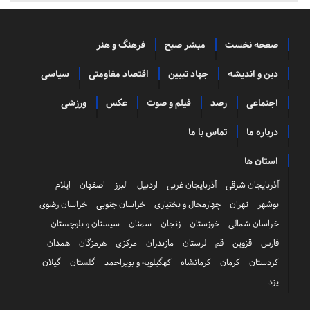
صفحه نخست
مبشر صبح
فرهنگ و هنر
دین و اندیشه
جهاد تبیین
اقتصاد مقاومتی
سیاسی
اجتماعی
رصد
فیلم و صوت
عکس
ورزشی
درباره ما
تماس با ما
استان ها
آذربایجان شرقی
آذربایجان غربی
اردبیل
البرز
اصفهان
ایلام
بوشهر
تهران
چهارمحال و بختیاری
خراسان جنوبی
خراسان رضوی
خراسان شمالی
خوزستان
زنجان
سمنان
سیستان و بلوچستان
فارس
قزوین
قم
لرستان
مازندران
مرکزی
هرمزگان
همدان
کردستان
کرمان
کرمانشاه
کهگیلویه و بویراحمد
گلستان
گیلان
یزد