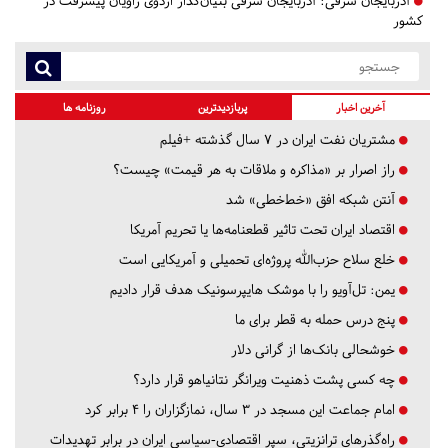
آذربایجان شرقی:
آذربایجان‌ شرقی بنیان‌گذار اردوی راویان پیشرفت در
کشور
آخرین اخبار
پربازدیدترین
روزنامه ها
مشتریان نفت ایران در ۷ سال گذشته +فیلم
راز اصرار بر «مذاکره و ملاقات به هر قیمت» چیست؟
آنتن شبکه افق «خط‌خطی» شد
اقتصاد ایران تحت تاثیر قطعنامه‌ها یا تحریم‌ آمریکا
خلع سلاح حزب‌الله پروژه‌ای تحمیلی و آمریکایی است
یمن: تل‌آویو را با موشک هایپرسونیک هدف قرار دادیم
پنج درس‌ حمله به قطر برای ما
خوشحالی بانک‌ها از گرانی دلار
چه کسی پشت ذهنیت ویرانگر نتانیاهو قرار دارد؟
امام جماعت این مسجد در ۳ سال، نمازگزاران را ۴ برابر کرد
راه‌گذرهای ترانزیتی، سپر اقتصادی-سیاسی ایران در برابر تهدیدات