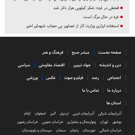
قحطی در غزه؛ شکر کیلویی هزار دلار شد
غزه در حال مرگ است
استفاده ابزاری وزارت کار از تصاویر بی حجاب شهدای اخیر
صفحه نخست
مبشر صبح
فرهنگ و هنر
دین و اندیشه
جهاد تبیین
اقتصاد مقاومتی
سیاسی
اجتماعی
رصد
فیلم و صوت
عکس
ورزشی
درباره ما
تماس با ما
استان ها
آذربایجان شرقی
آذربایجان غربی
اردبیل
البرز
اصفهان
ایلام
بوشهر
تهران
چهارمحال و بختیاری
خراسان جنوبی
خراسان رضوی
خراسان شمالی
خوزستان
زنجان
سمنان
سیستان و بلوچستان