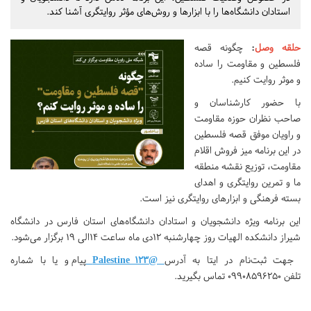
استادان دانشگاه‌ها را با ابزارها و روش‌های مؤثر روایتگری آشنا کند.
حلقه وصل
:
چگونه قصه
فلسطین و مقاومت را ساده
و موثر روایت کنیم.
با حضور کارشناسان و
صاحب نظران حوزه مقاومت
و راویان موفق قصه فلسطین
در این برنامه میز فروش اقلام
مقاومت، توزیع نقشه منطقه
ما و تمرین روایتگری و اهدای
بسته فرهنگی و ابزارهای روایتگری نیز است.
این برنامه ویژه دانشجویان و استادان دانشگاه‌های استان فارس در دانشگاه‌
شیراز دانشکده‌ الهیات روز چهارشنبه 12دی ماه ساعت 14الی 19 برگزار می‌شود.
جهت ثبت‌نام در ایتا به آدرس
@Palestine_123
پیام و یا با شماره
تلفن 09908596250 تماس بگیرید.