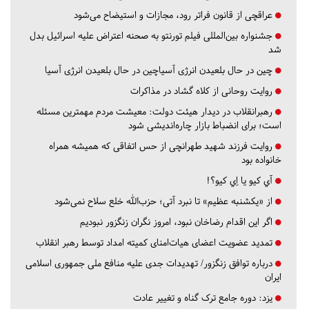
عراقچی از قانون فراتر رود، مجازات و استیضاح می‌شود
جشنواره بین‌المللی فیلم تورنتو به صحنه اعتراض علیه اسرائیل بدل
شد
چین در حال بلعیدن انرژی آسیاچین در حال بلعیدن انرژی آسیا
روایت روحانی از کلاه گشاد در مذاکرات
رهبرانقلاب در دیدار هیئت دولت: معیشت مردم مهمترین مسئله
است؛ برای انضباط بازار چاره‌اندیشی شود
روایت فرزند شهید طهرانچی از حس اتفاقی که همیشه همراه
خانواده بود
آي كيو يا اِي كيو؟!
از «یکشنبه عظیم» تا نبرد آتی؛ حزب‌الله خلع سلاح نمی‌شود
اگر این اقدام رضاخان نبود، امروز نگران زنگزور نبودیم
تمدید عضویت اعضای هیات‌امنای کمیته امداد توسط رهبر انقلاب
درباره توافق زنگزور/ تهدیدات جدی علیه منافع ملی جمهوری اسلامی
ایران
یزد:
دوره جامع ترک گناه و تغییر عادت