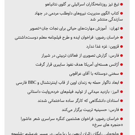
تیغ تیز روزنامه‌نگاران اسرائیلی بر گلوی نتانیاهو
کتاب الگوی مدیریت نیروهای داوطلب مردمی در جهاد
سازندگی منتشر شد
تهران:
آموزش مهارت‌های حیاتی برای نجات جان+تصویر
خراسان رضوی:
فراخوان ایده و طرح فیلم‌نامه معلم دوست‌داشتنی
قزوین:
غزه غذا ندارد
فارس:
گزارش تصویری از فعالان تربیتی در شیراز
آژانس هسته‌ای آمریکا هدف نفوذ سایبری قرار گرفت
سخنی دوستانه با آقای عراقچی
ابعاد ناگوار حمله به زندان اوین از قاب اینترنشنال و BBC فارسی
البرز:
بازدید میدانی از تولید فیلم‌های خرده‌روایت داستانی
استادان دانشگاهی که کارگر ساده ساختمانی شدند
فارس:
حسینیه تربیت برگزار می‌کند
خراسان رضوی:
فراخوان هشتمین کنگره سراسری شعر عاشورا
«حنجره های سرخ»
جابه‌جایی رایگان زائران اربعین با ریل‌باس در مسیر خرمشهر-شلمچه