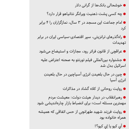
خوشحالی بانک‌ها از گرانی دلار
چه کسی پشت ذهنیت ویرانگر نتانیاهو قرار دارد؟
امام جماعت این مسجد در ۳ سال، نمازگزاران را ۴ برابر
کرد
راه‌گذرهای ترانزیتی، سپر اقتصادی-سیاسی ایران در برابر
تهدیدات
عراقچی از قانون فراتر رود، مجازات و استیضاح می‌شود
جشنواره بین‌المللی فیلم تورنتو به صحنه اعتراض علیه
اسرائیل بدل شد
چین در حال بلعیدن انرژی آسیاچین در حال بلعیدن
انرژی آسیا
روایت روحانی از کلاه گشاد در مذاکرات
رهبرانقلاب در دیدار هیئت دولت: معیشت مردم
مهمترین مسئله است؛ برای انضباط بازار چاره‌اندیشی شود
روایت فرزند شهید طهرانچی از حس اتفاقی که همیشه
همراه خانواده بود
آي كيو يا اِي كيو؟!