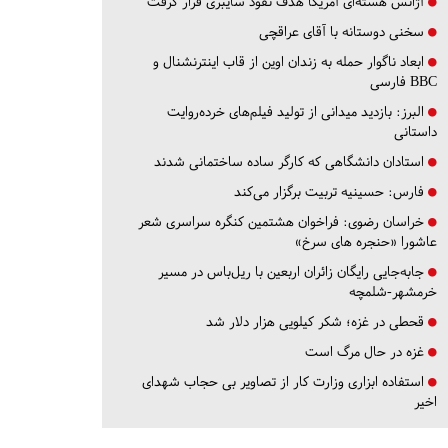
آژانس هسته‌ای آمریکا هدف نفوذ سایبری قرار گرفت
سخنی دوستانه با آقای عراقچی
ابعاد ناگوار حمله به زندان اوین از قاب اینترنشنال و
BBC فارسی
البرز:
بازدید میدانی از تولید فیلم‌های خرده‌روایت
داستانی
استادان دانشگاهی که کارگر ساده ساختمانی شدند
فارس:
حسینیه تربیت برگزار می‌کند
خراسان رضوی:
فراخوان هشتمین کنگره سراسری شعر
عاشورا «حنجره های سرخ»
جابه‌جایی رایگان زائران اربعین با ریل‌باس در مسیر
خرمشهر-شلمچه
قحطی در غزه؛ شکر کیلویی هزار دلار شد
غزه در حال مرگ است
استفاده ابزاری وزارت کار از تصاویر بی حجاب شهدای
اخیر