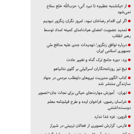
از «یکشنبه عظیم» تا نبرد آتی؛ حزب‌الله خلع سلاح
نمی‌شود
اگر این اقدام رضاخان نبود، امروز نگران زنگزور نبودیم
تمدید عضویت اعضای هیات‌امنای کمیته امداد توسط
رهبر انقلاب
درباره توافق زنگزور/ تهدیدات جدی علیه منافع ملی
جمهوری اسلامی ایران
یزد:
دوره جامع ترک گناه و تغییر عادت
تیغ تیز روزنامه‌نگاران اسرائیلی بر گلوی نتانیاهو
کتاب الگوی مدیریت نیروهای داوطلب مردمی در جهاد
سازندگی منتشر شد
تهران:
آموزش مهارت‌های حیاتی برای نجات جان+تصویر
خراسان رضوی:
فراخوان ایده و طرح فیلم‌نامه معلم
دوست‌داشتنی
قزوین:
غزه غذا ندارد
فارس:
گزارش تصویری از فعالان تربیتی در شیراز