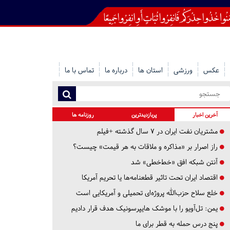
عکس
ورزشی
استان ها
درباره ما
تماس با ما
آخرین اخبار
پربازدیدترین
روزنامه ها
مشتریان نفت ایران در ۷ سال گذشته +فیلم
راز اصرار بر «مذاکره و ملاقات به هر قیمت» چیست؟
آنتن شبکه افق «خط‌خطی» شد
اقتصاد ایران تحت تاثیر قطعنامه‌ها یا تحریم‌ آمریکا
خلع سلاح حزب‌الله پروژه‌ای تحمیلی و آمریکایی است
یمن: تل‌آویو را با موشک هایپرسونیک هدف قرار دادیم
پنج درس‌ حمله به قطر برای ما