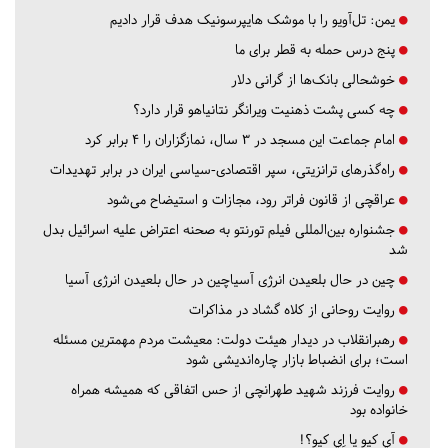
یمن: تل‌آویو را با موشک هایپرسونیک هدف قرار دادیم
پنج درس‌ حمله به قطر برای ما
خوشحالی بانک‌ها از گرانی دلار
چه کسی پشت ذهنیت ویرانگر نتانیاهو قرار دارد؟
امام جماعت این مسجد در ۳ سال، نمازگزاران را ۴ برابر کرد
راه‌گذرهای ترانزیتی، سپر اقتصادی-سیاسی ایران در برابر تهدیدات
عراقچی از قانون فراتر رود، مجازات و استیضاح می‌شود
جشنواره بین‌المللی فیلم تورنتو به صحنه اعتراض علیه اسرائیل بدل
شد
چین در حال بلعیدن انرژی آسیاچین در حال بلعیدن انرژی آسیا
روایت روحانی از کلاه گشاد در مذاکرات
رهبرانقلاب در دیدار هیئت دولت: معیشت مردم مهمترین مسئله
است؛ برای انضباط بازار چاره‌اندیشی شود
روایت فرزند شهید طهرانچی از حس اتفاقی که همیشه همراه
خانواده بود
آي كيو يا اِي كيو؟!