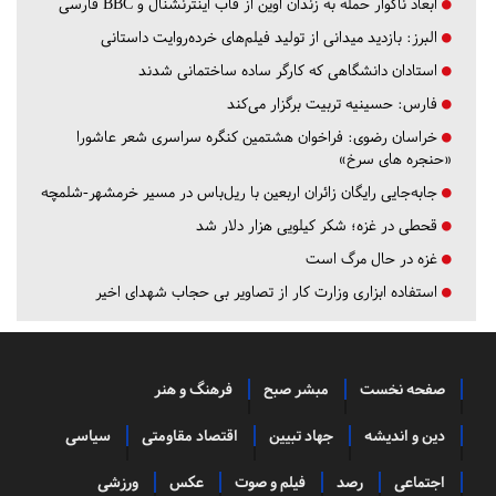
ابعاد ناگوار حمله به زندان اوین از قاب اینترنشنال و BBC فارسی
البرز:
بازدید میدانی از تولید فیلم‌های خرده‌روایت داستانی
استادان دانشگاهی که کارگر ساده ساختمانی شدند
فارس:
حسینیه تربیت برگزار می‌کند
خراسان رضوی:
فراخوان هشتمین کنگره سراسری شعر عاشورا
«حنجره های سرخ»
جابه‌جایی رایگان زائران اربعین با ریل‌باس در مسیر خرمشهر-شلمچه
قحطی در غزه؛ شکر کیلویی هزار دلار شد
غزه در حال مرگ است
استفاده ابزاری وزارت کار از تصاویر بی حجاب شهدای اخیر
صفحه نخست
مبشر صبح
فرهنگ و هنر
دین و اندیشه
جهاد تبیین
اقتصاد مقاومتی
سیاسی
اجتماعی
رصد
فیلم و صوت
عکس
ورزشی