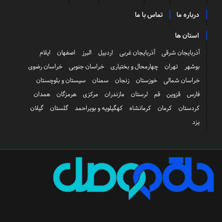
درباره ما
تماس با ما
استان ها
آذربایجان شرقی
آذربایجان غربی
اردبیل
البرز
اصفهان
ایلام
بوشهر
تهران
چهارمحال و بختیاری
خراسان جنوبی
خراسان رضوی
خراسان شمالی
خوزستان
زنجان
سمنان
سیستان و بلوچستان
فارس
قزوین
قم
لرستان
مازندران
مرکزی
هرمزگان
همدان
کردستان
کرمان
کرمانشاه
کهگیلویه و بویراحمد
گلستان
گیلان
یزد