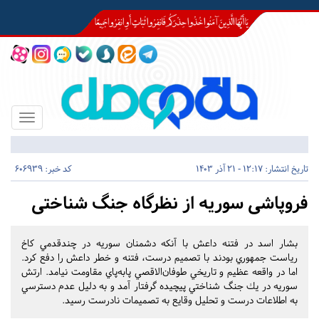
Toggle
igation
تاریخ انتشار:
12:17 - 21 آذر 1403
کد خبر: 606939
فروپاشی سوريه از نظرگاه جنگ شناختی
بشار اسد در فتنه داعش با آنكه دشمنان سوريه در چندقدمي كاخ
رياست جمهوري بودند با تصميم درست، فتنه و خطر داعش را دفع كرد.
اما در واقعه عظيم و تاريخي طوفان‌الاقصي پابه‌پاي مقاومت نيامد. ارتش
سوريه در يك جنگ شناختي پيچيده گرفتار آمد و به دليل عدم دسترسي
به اطلاعات درست و تحليل وقايع به تصميمات نادرست رسيد.