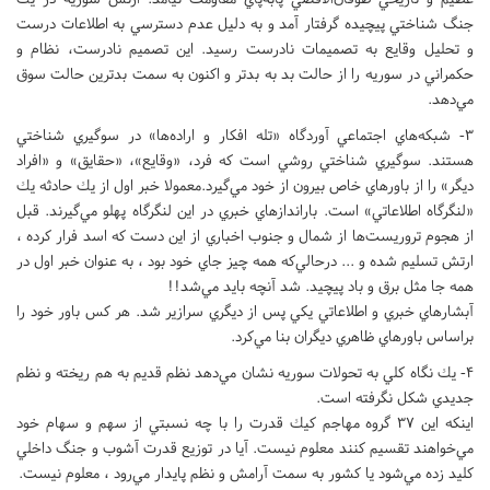
جنگ شناختي پيچيده گرفتار آمد و به دليل عدم دسترسي به اطلاعات درست
و تحليل وقايع به تصميمات نادرست رسيد. اين تصميم نادرست، نظام و
حكمراني در سوريه را از حالت بد به بدتر و اكنون به سمت بدترين حالت سوق
مي‌دهد.
3- شبكه‌هاي اجتماعي آوردگاه «تله افكار و اراده‌ها» در سوگيري شناختي
هستند. سوگيري شناختي روشي است كه فرد، «وقايع»، «حقايق» و «افراد
ديگر» را از باورهاي خاص بيرون از خود مي‌گيرد.معمولا خبر اول از يك حادثه يك
«لنگرگاه اطلاعاتي» است. باراندازهاي خبري در اين لنگرگاه پهلو مي‌گيرند. قبل
از هجوم تروريست‌ها از شمال و جنوب اخباري از اين دست كه اسد فرار كرده ،
ارتش تسليم شده و ... درحالي‌كه همه چيز جاي خود بود ، به عنوان خبر اول در
همه جا مثل برق و باد پيچيد. شد آنچه بايد مي‌شد!!
آبشارهاي خبري و اطلاعاتي يكي پس از ديگري سرازير شد. هر كس باور خود را
براساس باورهاي ظاهري ديگران بنا مي‌كرد.
4- يك نگاه كلي به تحولات سوريه نشان مي‌دهد نظم قديم به هم ريخته و نظم
جديدي شكل نگرفته است.
اينكه اين 37 گروه مهاجم كيك قدرت را با چه نسبتي از سهم و سهام خود
مي‌خواهند تقسيم كنند معلوم نيست. آيا در توزيع قدرت آشوب و جنگ داخلي
كليد زده مي‌شود يا كشور به سمت آرامش و نظم پايدار مي‌رود ، معلوم نيست.