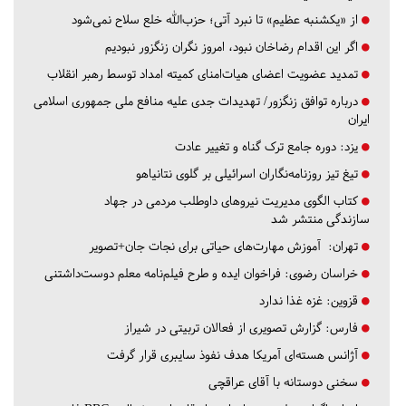
از «یکشنبه عظیم» تا نبرد آتی؛ حزب‌الله خلع سلاح نمی‌شود
اگر این اقدام رضاخان نبود، امروز نگران زنگزور نبودیم
تمدید عضویت اعضای هیات‌امنای کمیته امداد توسط رهبر انقلاب
درباره توافق زنگزور/ تهدیدات جدی علیه منافع ملی جمهوری اسلامی
ایران
یزد:
دوره جامع ترک گناه و تغییر عادت
تیغ تیز روزنامه‌نگاران اسرائیلی بر گلوی نتانیاهو
کتاب الگوی مدیریت نیروهای داوطلب مردمی در جهاد
سازندگی منتشر شد
تهران:
آموزش مهارت‌های حیاتی برای نجات جان+تصویر
خراسان رضوی:
فراخوان ایده و طرح فیلم‌نامه معلم دوست‌داشتنی
قزوین:
غزه غذا ندارد
فارس:
گزارش تصویری از فعالان تربیتی در شیراز
آژانس هسته‌ای آمریکا هدف نفوذ سایبری قرار گرفت
سخنی دوستانه با آقای عراقچی