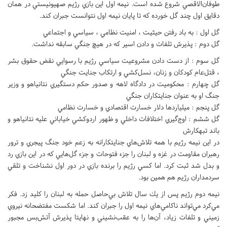
طوفان‌الاقصي شروع شده است. نيمه اول اين بازي رژيم صهيونيستي در همان
دقايق اول چند گل خورده كه تا پايان نيمه اول نتوانست جبران كند.
گل اول : به باد رفتن حيثيت ، امنيت نظامي ، سياسي و اجتماعي
گل دوم : پذيرش تلفات و دادن اسير كه در هيچ جنگي سابقه نداشت.
گل سوم : از دست دادن مشروعيت سياسي رژيم با رسوايي نقض حقوق بشر
، قتل‌عام كودكان و زنان، نسل‌كشي و ارتكاب جنايت جنگي
گل چهارم : محكوميت در دادگاه لاهه و صدور حكم دستگيري نتانياهو و وزير
جنگ او به عنوان جنايتكاران جنگي
گل پنجم : ميلياردها دلار خسارت اقتصادي و خسارت نظامي
گل ششم : اوج‌گيري اختلافات داخلي و ظهور اردوكشي خياباني عليه نتانياهو و
باند تبهكارش
در اين نيمه رژيم با همه تلاش‌هاي جنايتكارانه به زعم خود جنگ پيجري و ترور
رهبران مقاومت در غزه و لبنان را جزء فتوحات و جزء گل‌هايي كه در اين بازي رد
و بدل شد ثبت كرد. اما كسي رژيم را برنده بازي در دور اول نشناخت و تلقي
سردمداران رژيم هم همين بود.
نيمه دوم رژيم پس از يك سال تلاش بي‌حاصل حمله به لبنان را كليد زد. فكر
مي‌كرد مي‌تواند ناكامي‌هاي نيمه اول را جبران كند. اما شكست مفتضحانه نيروي
زميني و تلفات زياد، آن‌ها را به عقب‌نشيني و نهايتا پذيرش آتش‌بس مجبور