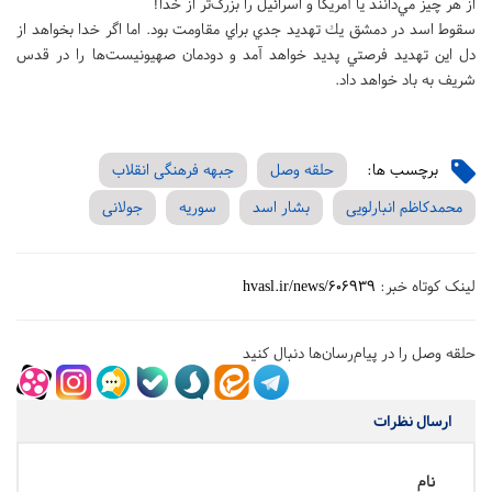
از هر چيز مي‌دانند يا آمريكا و اسرائيل را بزرگ‌تر از خدا!
سقوط اسد در دمشق يك تهديد جدي براي مقاومت بود. اما اگر خدا بخواهد از
دل اين تهديد فرصتي پديد خواهد آمد و دودمان صهيونيست‌ها را در قدس
شريف به باد خواهد داد.
برچسب ها:
حلقه وصل
جبهه فرهنگی انقلاب
محمدکاظم انبارلویی
بشار اسد
سوریه
جولانی
لینک کوتاه خبر:
hvasl.ir/news/606939
حلقه وصل را در پیام‌رسان‌ها دنبال کنید
ارسال نظرات
نام