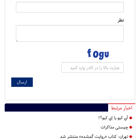
نظر
اخبار مرتبط
آي كيو يا اِي كيو؟!
چيستی مذاكرات
تهران:
کتاب «روایت گمشده» منتشر شد