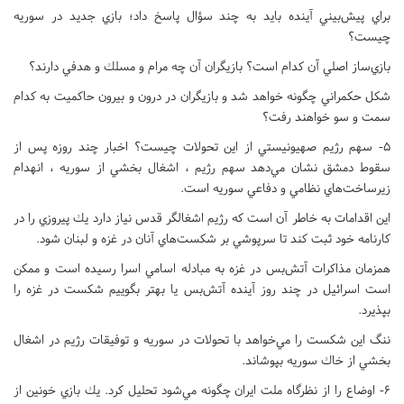
براي پيش‌بيني آینده بايد به چند سؤال پاسخ داد؛ بازي جديد در سوريه
چيست؟
بازي‌ساز اصلي آن كدام است؟ بازيگران آن چه مرام و مسلك و هدفي دارند؟
شكل حكمراني چگونه خواهد شد و بازيگران در درون و بيرون حاكميت به كدام
سمت و سو خواهند رفت؟
5- سهم رژيم صهيونيستي از اين تحولات چيست؟ اخبار چند روزه پس از
سقوط دمشق نشان مي‌دهد سهم رژيم ، اشغال بخشي از سوريه ، انهدام
زيرساخت‌هاي نظامي و دفاعي سوريه است.
اين اقدامات به خاطر آن است كه رژيم اشغالگر قدس نياز دارد يك پيروزي را در
كارنامه خود ثبت كند تا سرپوشي بر شكست‌هاي آنان در غزه و لبنان شود.
همزمان مذاكرات آتش‌بس در غزه به مبادله اسامي اسرا رسيده است و ممكن
است اسرائيل در چند روز آينده آتش‌بس يا بهتر بگوييم شكست در غزه را
بپذيرد.
ننگ اين شكست را مي‌خواهد با تحولات در سوريه و توفيقات رژيم در اشغال
بخشي از خاك سوريه بپوشاند.
6- اوضاع را از نظرگاه ملت ايران چگونه مي‌شود تحليل كرد. يك بازي خونين از