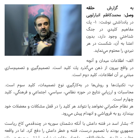
به گزارش
حلقه
وصل
:
محمدکاظم انبارلویی
در یادداشتی نوشت: 1- يك
مفاهيم كليدي در جنگ
شناختي وجود دارد، بدون
اعتنا به آن، شكست در هر
نبردي را محتوم مي‌نمايد.
الف- اطلاعات ميدان و آنچه
در واقع بيرون از ذهن مي‌گذرد يك كليد است. تصميم‌گيري و تصميم‌سازي
مبتني بر آن اطلاعات، كليد دوم است.
ب- تكنيك‌ها و روش‌ها در به‌كارگيري نوع تصميمات، كليد سوم است.
محاسبات و ارزيابي نتايج در حوزه نظامي، سياسي، اجتماعي و فرهنگي، كليد
چهارم است.
هر نظام حكمراني نخواهد يا نتواند هر كليد را در قفل مشكلات و معضلات خود
بيندازد رو به فروپاشي و انهدام پيش مي‌رود.
2- بشار اسد در فتنه داعش با آنكه دشمنان سوريه در چندقدمي كاخ رياست
جمهوري بودند با تصميم درست، فتنه و خطر داعش را دفع كرد. اما در واقعه
عظيم و تاريخي طوفان‌الاقصي پابه‌پاي مقاومت نيامد. ارتش سوريه در يك