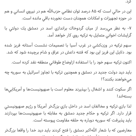
كرد.
اين در حالي است كه 85 درصد توان نظامي حزب‌الله هم در نيروي انساني و هم
در حوزه تجهيزات و امكانات همچنان دست نخورده باقي مانده است.
7- به نظر مي‌رسد از ميان گردوخاك براندازي اسد در دمشق يك دولتي با
گرايشات اخواني متمايل به تركيه روي كار خواهد آمد.
سهم تركيه در وزن‌كشي در غرب آسيا با تصميمات نشست آستانه فريز شده
بود. دلايل اين فريز اين بود كه فتنه داعش در عراق و شام برچيده شود كه شد.
اكنون تركيه سهم خود را با استفاده ازاوضاع طوفاني منطقه نقد كرده است.
بايد ديد دولت جديد در دمشق و همچنين تركيه با تجاوز اسرائيل به سوريه چه
مي‌خواهند بكنند؟!
اگر سكوت كنند و اشغال را بپذيرند معلوم است با صهيونيست‌ها و آمريكايي‌ها
بسته‌اند!
لذا بازي تركيه و مخالفان اسد در داخل بازي بزرگ‌تر آمريكا و رژيم صهيونيستي
قرار دارد. اگر تركيه و حكام جديد دمشق به مقابله با صهيونيست‌ها بپردازند
بايد پذيرفت كه سوريه دوباره به حلقه مقاومت پيوسته است.
معارضين كه با شعار الله‌اکبر دمشق را فتح كردند بايد ديد خدا را واقعا بزرگ‌تر