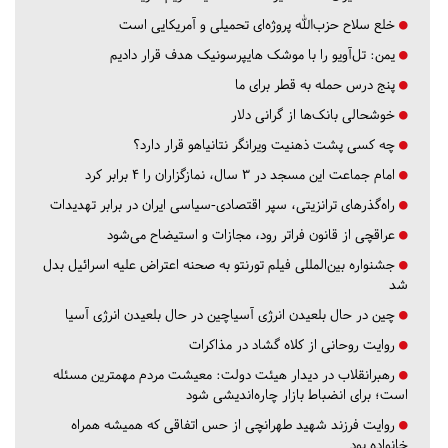
خلع سلاح حزب‌الله پروژه‌ای تحمیلی و آمریکایی است
یمن: تل‌آویو را با موشک هایپرسونیک هدف قرار دادیم
پنج درس‌ حمله به قطر برای ما
خوشحالی بانک‌ها از گرانی دلار
چه کسی پشت ذهنیت ویرانگر نتانیاهو قرار دارد؟
امام جماعت این مسجد در ۳ سال، نمازگزاران را ۴ برابر کرد
راه‌گذرهای ترانزیتی، سپر اقتصادی-سیاسی ایران در برابر تهدیدات
عراقچی از قانون فراتر رود، مجازات و استیضاح می‌شود
جشنواره بین‌المللی فیلم تورنتو به صحنه اعتراض علیه اسرائیل بدل
شد
چین در حال بلعیدن انرژی آسیاچین در حال بلعیدن انرژی آسیا
روایت روحانی از کلاه گشاد در مذاکرات
رهبرانقلاب در دیدار هیئت دولت: معیشت مردم مهمترین مسئله
است؛ برای انضباط بازار چاره‌اندیشی شود
روایت فرزند شهید طهرانچی از حس اتفاقی که همیشه همراه
خانواده بود