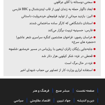
سخنی دوستانه با آقای عراقچی
ابعاد ناگوار حمله به زندان اوین از قاب اینترنشنال و BBC فارسی
البرز:
بازدید میدانی از تولید فیلم‌های خرده‌روایت داستانی
استادان دانشگاهی که کارگر ساده ساختمانی شدند
فارس:
حسینیه تربیت برگزار می‌کند
خراسان رضوی:
فراخوان هشتمین کنگره سراسری شعر عاشورا
«حنجره های سرخ»
جابه‌جایی رایگان زائران اربعین با ریل‌باس در مسیر خرمشهر-شلمچه
قحطی در غزه؛ شکر کیلویی هزار دلار شد
غزه در حال مرگ است
استفاده ابزاری وزارت کار از تصاویر بی حجاب شهدای اخیر
صفحه نخست
مبشر صبح
فرهنگ و هنر
دین و اندیشه
جهاد تبیین
اقتصاد مقاومتی
سیاسی