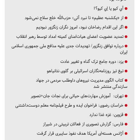
آي كيو يا اِي كيو؟!
از «یکشنبه عظیم» تا نبرد آتی؛ حزب‌الله خلع سلاح نمی‌شود
اگر این اقدام رضاخان نبود، امروز نگران زنگزور نبودیم
تمدید عضویت اعضای هیات‌امنای کمیته امداد توسط رهبر انقلاب
درباره توافق زنگزور/ تهدیدات جدی علیه منافع ملی جمهوری اسلامی
ایران
یزد:
دوره جامع ترک گناه و تغییر عادت
تیغ تیز روزنامه‌نگاران اسرائیلی بر گلوی نتانیاهو
کتاب الگوی مدیریت نیروهای داوطلب مردمی در جهاد
سازندگی منتشر شد
تهران:
آموزش مهارت‌های حیاتی برای نجات جان+تصویر
خراسان رضوی:
فراخوان ایده و طرح فیلم‌نامه معلم دوست‌داشتنی
قزوین:
غزه غذا ندارد
فارس:
گزارش تصویری از فعالان تربیتی در شیراز
آژانس هسته‌ای آمریکا هدف نفوذ سایبری قرار گرفت