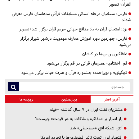
القرآن+تصویر
فارس:
منتخبان مرحله استانی مسابقات قرآنی مدهامتان فارس معرفی
شدند
یزد:
امتحانِ قرآن به یاد مدافع جهانی حریم قرآن برگزار شد+تصویر
فارس:
چهارمین دوره آموزش معارف مهدویت درشهر شیراز برگزار
می‌شود
غافلگیری روس‌ها در کاشان
قم:
اختتامیه عصرهای قرآنی در قم برگزار می‌شود
کهگیلویه و بویراحمد:
جشنواره قرآن و عترت حیات برگزار می‌شود
آخرین اخبار
پربازدیدترین
روزنامه ها
مشتریان نفت ایران در ۷ سال گذشته +فیلم
راز اصرار بر «مذاکره و ملاقات به هر قیمت» چیست؟
آنتن شبکه افق «خط‌خطی» شد
اقتصاد ایران تحت تاثیر قطعنامه‌ها یا تحریم‌ آمریکا