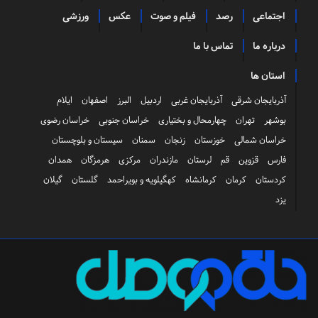
اجتماعی
رصد
فیلم و صوت
عکس
ورزشی
درباره ما
تماس با ما
استان ها
آذربایجان شرقی
آذربایجان غربی
اردبیل
البرز
اصفهان
ایلام
بوشهر
تهران
چهارمحال و بختیاری
خراسان جنوبی
خراسان رضوی
خراسان شمالی
خوزستان
زنجان
سمنان
سیستان و بلوچستان
فارس
قزوین
قم
لرستان
مازندران
مرکزی
هرمزگان
همدان
کردستان
کرمان
کرمانشاه
کهگیلویه و بویراحمد
گلستان
گیلان
یزد