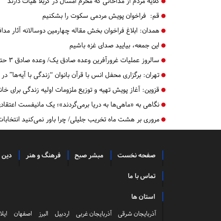
گلایه مردم از مداحانی که محرم امسال در کربلا هیأت دارند
قم:
فراخوان پویش مردمی سکوت را بشکنیم
همدان:
ابلاغ فراخوان بخش مقاله چهارمین دوسالانه آثار مد
این جمعه، بیایید صدای غزه باشیم
سالروز عملیات غرورآفرین وعده صادق یک/ وعده صادق ۳ حتمی است
تهران:
برگزاری محفل انس با قرآن بانوان “زندگی با آیه‌ها” در 
قزوین:
آغاز پویش تهیه و توزیع ملزومات اولیه زندگی برای خان
نگاهی به «ماهی‌ها به دریا برمی‌گردند»؛ یک مانیفست اعتقاد
مروری بر هشت ماه تخریب جلیلی/ چرا باور نمی‌کنید انتخابا
صفحه نخست
مبشر صبح
فرهنگ و هنر
دین 
تماس با ما
استان ها
آذربایجان شرقی
آذربایجان غربی
اردبیل
البرز
اصفهان
ایلا