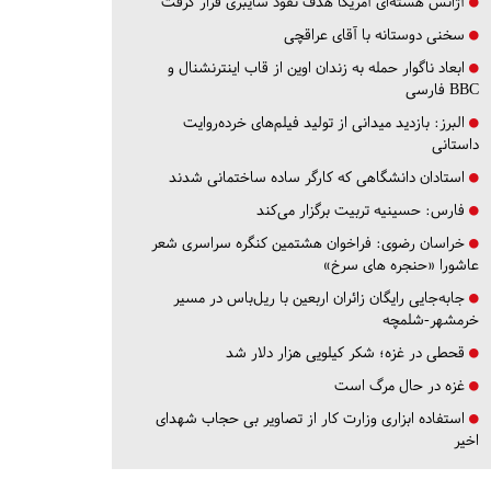
آژانس هسته‌ای آمریکا هدف نفوذ سایبری قرار گرفت
سخنی دوستانه با آقای عراقچی
ابعاد ناگوار حمله به زندان اوین از قاب اینترنشنال و
BBC فارسی
البرز:
بازدید میدانی از تولید فیلم‌های خرده‌روایت
داستانی
استادان دانشگاهی که کارگر ساده ساختمانی شدند
فارس:
حسینیه تربیت برگزار می‌کند
خراسان رضوی:
فراخوان هشتمین کنگره سراسری شعر
عاشورا «حنجره های سرخ»
جابه‌جایی رایگان زائران اربعین با ریل‌باس در مسیر
خرمشهر-شلمچه
قحطی در غزه؛ شکر کیلویی هزار دلار شد
غزه در حال مرگ است
استفاده ابزاری وزارت کار از تصاویر بی حجاب شهدای
اخیر