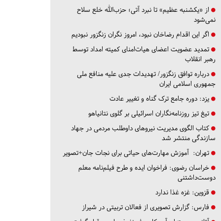
از «یکشنبه عظیم» تا نبرد آتی؛ حزب‌الله خلع سلاح
نمی‌شود
اگر این اقدام رضاخان نبود، امروز نگران زنگزور نبودیم
تمدید عضویت اعضای هیات‌امنای کمیته امداد توسط
رهبر انقلاب
درباره توافق زنگزور/ تهدیدات جدی علیه منافع ملی
جمهوری اسلامی ایران
یزد:
دوره جامع ترک گناه و تغییر عادت
تیغ تیز روزنامه‌نگاران اسرائیلی بر گلوی نتانیاهو
کتاب الگوی مدیریت نیروهای داوطلب مردمی در جهاد
سازندگی منتشر شد
تهران:
آموزش مهارت‌های حیاتی برای نجات جان+تصویر
خراسان رضوی:
فراخوان ایده و طرح فیلم‌نامه معلم
دوست‌داشتنی
قزوین:
غزه غذا ندارد
فارس:
گزارش تصویری از فعالان تربیتی در شیراز