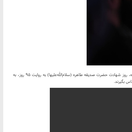
طبق اعلام مسئولان هیأت، این یادگار سیّد عزیز تا روز ۱۵ آذر ماه، روز شهادت حضرت صدیقه طاهره (سلام‌الله‌علیها) به روایت ۹۵ روز، به‌