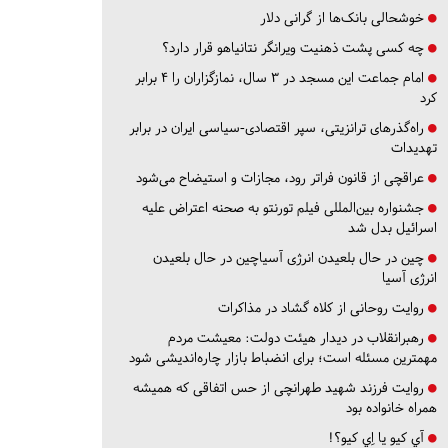
خوشحالی بانک‌ها از گرانی دلار
چه کسی پشت ذهنیت ویرانگر نتانیاهو قرار دارد؟
امام جماعت این مسجد در ۳ سال، نمازگزاران را ۴ برابر
کرد
راه‌گذرهای ترانزیتی، سپر اقتصادی-سیاسی ایران در برابر
تهدیدات
عراقچی از قانون فراتر رود، مجازات و استیضاح می‌شود
جشنواره بین‌المللی فیلم تورنتو به صحنه اعتراض علیه
اسرائیل بدل شد
چین در حال بلعیدن انرژی آسیاچین در حال بلعیدن
انرژی آسیا
روایت روحانی از کلاه گشاد در مذاکرات
رهبرانقلاب در دیدار هیئت دولت: معیشت مردم
مهمترین مسئله است؛ برای انضباط بازار چاره‌اندیشی شود
روایت فرزند شهید طهرانچی از حس اتفاقی که همیشه
همراه خانواده بود
آي كيو يا اِي كيو؟!