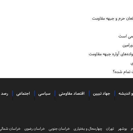
افعان حرم و جبهه مقاومت
ورامین
واده‌های آواره جبهه مقاومت
ی
ت تمام شده؟
و اندیشه
جهاد تبیین
اقتصاد مقاومتی
سیاسی
اجتماعی
رصد
م
بوشهر
تهران
چهارمحال و بختیاری
خراسان جنوبی
خراسان رضوی
خراسان شمالی