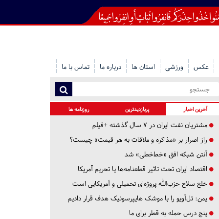
عکس
ورزشی
استان ها
درباره ما
تماس با ما
آخرین اخبار
پربازدیدترین
روزنامه ها
مشتریان نفت ایران در ۷ سال گذشته +فیلم
راز اصرار بر «مذاکره و ملاقات به هر قیمت» چیست؟
آنتن شبکه افق «خط‌خطی» شد
اقتصاد ایران تحت تاثیر قطعنامه‌ها یا تحریم‌ آمریکا
خلع سلاح حزب‌الله پروژه‌ای تحمیلی و آمریکایی است
یمن: تل‌آویو را با موشک هایپرسونیک هدف قرار دادیم
پنج درس‌ حمله به قطر برای ما