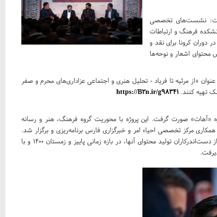
اشت: نشست‌های تخصصی
نشکده فرهنگ و ارتباطات
ر دوران کرونا برای نقد و
 محتوای اشعار و نوحه‌ها
عنوان «از مرثیه تا فریاد - تحلیل هنری و اجتماعی عزاداری‌های محرم و صفر
https://B2n.ir/g98341
برای برگزاری پروژه «آهات» صورت گرفت. این پروژه با محوریت گروه فرهنگ، هنر و رسانه
همکاری مرکز تخصصی احیاء امر و خبرگزاری فارس برنامه‌ریزی و برگزار شد.
این سلسله نشست‌ها با حضور ۱۲ تن از مداحان اثرگذار یا یکی از دست‌اندرکاران تولید محتوای آنها، در بازه زمانی پاییز و زمستان ۱۴۰۰ و با