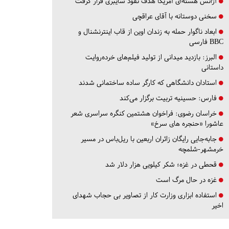
آژانس هسته‌ای آمریکا هدف نفوذ سایبری قرار گرفت
سخنی دوستانه با آقای عراقچی
ابعاد ناگوار حمله به زندان اوین از قاب اینترنشنال و
BBC فارسی
البرز:
بازدید میدانی از تولید فیلم‌های خرده‌روایت
داستانی
استادان دانشگاهی که کارگر ساده ساختمانی شدند
فارس:
حسینیه تربیت برگزار می‌کند
خراسان رضوی:
فراخوان هشتمین کنگره سراسری شعر
عاشورا «حنجره های سرخ»
جابه‌جایی رایگان زائران اربعین با ریل‌باس در مسیر
خرمشهر-شلمچه
قحطی در غزه؛ شکر کیلویی هزار دلار شد
غزه در حال مرگ است
استفاده ابزاری وزارت کار از تصاویر بی حجاب شهدای
اخیر