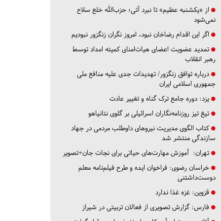
از «یکشنبه عظیم» تا نبرد آتی؛ حزب‌الله خلع سلاح
نمی‌شود
اگر این اقدام رضاخان نبود، امروز نگران زنگزور نبودیم
تمدید عضویت اعضای هیات‌امنای کمیته امداد توسط
رهبر انقلاب
درباره توافق زنگزور/ تهدیدات جدی علیه منافع ملی
جمهوری اسلامی ایران
یزد:
دوره جامع ترک گناه و تغییر عادت
تیغ تیز روزنامه‌نگاران اسرائیلی بر گلوی نتانیاهو
کتاب الگوی مدیریت نیروهای داوطلب مردمی در جهاد
سازندگی منتشر شد
تهران:
آموزش مهارت‌های حیاتی برای نجات جان+تصویر
خراسان رضوی:
فراخوان ایده و طرح فیلم‌نامه معلم
دوست‌داشتنی
قزوین:
غزه غذا ندارد
فارس:
گزارش تصویری از فعالان تربیتی در شیراز