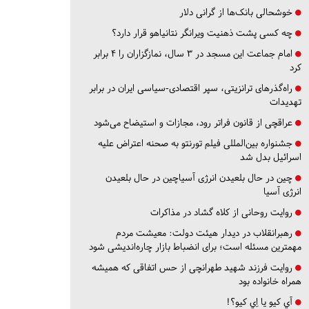
خوشحالی بانک‌ها از گرانی دلار
چه کسی پشت ذهنیت ویرانگر نتانیاهو قرار دارد؟
امام جماعت این مسجد در ۳ سال، نمازگزاران را ۴ برابر
کرد
راه‌گذرهای ترانزیتی، سپر اقتصادی-سیاسی ایران در برابر
تهدیدات
عراقچی از قانون فراتر رود، مجازات و استیضاح می‌شود
جشنواره بین‌المللی فیلم تورنتو به صحنه اعتراض علیه
اسرائیل بدل شد
چین در حال بلعیدن انرژی آسیاچین در حال بلعیدن
انرژی آسیا
روایت روحانی از کلاه گشاد در مذاکرات
رهبرانقلاب در دیدار هیئت دولت: معیشت مردم
مهمترین مسئله است؛ برای انضباط بازار چاره‌اندیشی شود
روایت فرزند شهید طهرانچی از حس اتفاقی که همیشه
همراه خانواده بود
آي كيو يا اِي كيو؟!