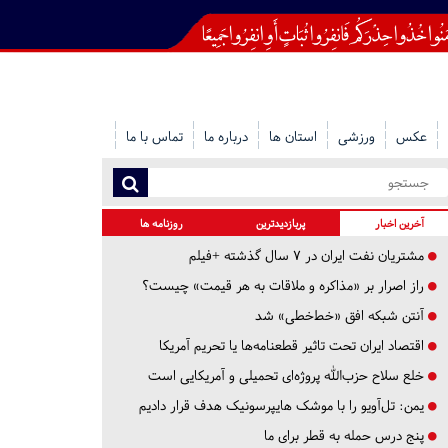
عکس
ورزشی
استان ها
درباره ما
تماس با ما
آخرین اخبار
پربازدیدترین
روزنامه ها
مشتریان نفت ایران در ۷ سال گذشته +فیلم
راز اصرار بر «مذاکره و ملاقات به هر قیمت» چیست؟
آنتن شبکه افق «خط‌خطی» شد
اقتصاد ایران تحت تاثیر قطعنامه‌ها یا تحریم‌ آمریکا
خلع سلاح حزب‌الله پروژه‌ای تحمیلی و آمریکایی است
یمن: تل‌آویو را با موشک هایپرسونیک هدف قرار دادیم
پنج درس‌ حمله به قطر برای ما