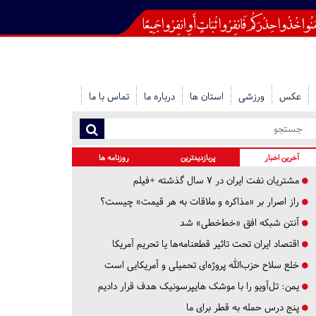
عکس
ورزشی
استان ها
درباره ما
تماس با ما
آخرین اخبار
پربازدیدترین
روزنامه ها
مشتریان نفت ایران در ۷ سال گذشته +فیلم
راز اصرار بر «مذاکره و ملاقات به هر قیمت» چیست؟
آنتن شبکه افق «خط‌خطی» شد
اقتصاد ایران تحت تاثیر قطعنامه‌ها یا تحریم‌ آمریکا
خلع سلاح حزب‌الله پروژه‌ای تحمیلی و آمریکایی است
یمن: تل‌آویو را با موشک هایپرسونیک هدف قرار دادیم
پنج درس‌ حمله به قطر برای ما