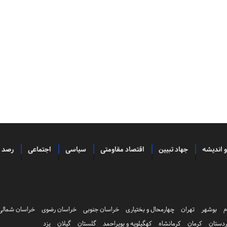
و اندیشه
جهاد تبیین
اقتصاد مقاومتی
سیاسی
اجتماعی
رصد
م
بوشهر
تهران
چهارمحال و بختیاری
خراسان جنوبی
خراسان رضوی
خراسان شمالی
دستان
کرمان
کرمانشاه
کهگیلویه و بویراحمد
گلستان
گیلان
یزد