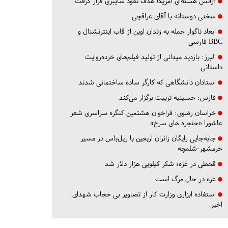
آژانس هسته‌ای آمریکا هدف نفوذ سایبری قرار گرفت
سخنی دوستانه با آقای عراقچی
ابعاد ناگوار حمله به زندان اوین از قاب اینترنشنال و
BBC فارسی
البرز:
بازدید میدانی از تولید فیلم‌های خرده‌روایت
داستانی
استادان دانشگاهی که کارگر ساده ساختمانی شدند
فارس:
حسینیه تربیت برگزار می‌کند
خراسان رضوی:
فراخوان هشتمین کنگره سراسری شعر
عاشورا «حنجره های سرخ»
جابه‌جایی رایگان زائران اربعین با ریل‌باس در مسیر
خرمشهر-شلمچه
قحطی در غزه؛ شکر کیلویی هزار دلار شد
غزه در حال مرگ است
استفاده ابزاری وزارت کار از تصاویر بی حجاب شهدای
اخیر