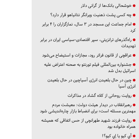
خوشحالی بانک‌ها از گرانی دلار
چه کسی پشت ذهنیت ویرانگر نتانیاهو قرار دارد؟
امام جماعت این مسجد در ۳ سال، نمازگزاران را ۴ برابر
کرد
راه‌گذرهای ترانزیتی، سپر اقتصادی-سیاسی ایران در برابر
تهدیدات
عراقچی از قانون فراتر رود، مجازات و استیضاح می‌شود
جشنواره بین‌المللی فیلم تورنتو به صحنه اعتراض علیه
اسرائیل بدل شد
چین در حال بلعیدن انرژی آسیاچین در حال بلعیدن
انرژی آسیا
روایت روحانی از کلاه گشاد در مذاکرات
رهبرانقلاب در دیدار هیئت دولت: معیشت مردم
مهمترین مسئله است؛ برای انضباط بازار چاره‌اندیشی شود
روایت فرزند شهید طهرانچی از حس اتفاقی که همیشه
همراه خانواده بود
آي كيو يا اِي كيو؟!