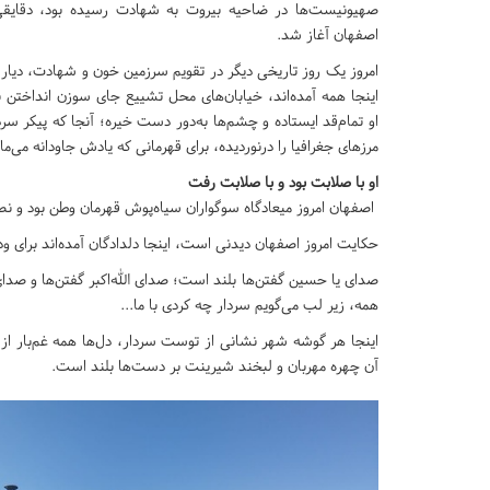
صهیونیست‌ها در ضاحیه بیروت به شهادت رسیده بود، دقایقی
اصفهان آغاز شد.
امروز یک روز تاریخی دیگر در تقویم سرزمین خون و شهادت، دیار
اینجا همه آمده‌اند، خیابان‌های محل تشییع جای سوزن انداختن 
او تمام‌قد ایستاده و چشم‌ها به‌دور دست خیره؛ آنجا که پیکر س
مرزهای جغرافیا را درنوردیده، برای قهرمانی که یادش جاودانه می‌ما
او با صلابت بود و با صلابت رفت
اصفهان امروز میعادگاه سوگواران سیاه‌پوش قهرمان وطن بود و نصف
حکایت امروز اصفهان دیدنی است، اینجا دلدادگان آمده‌اند برای وداع
صدای یا حسین گفتن‌ها بلند است؛ صدای الله‌اکبر گفتن‌ها و صدای
همه، زیر لب می‌گویم سردار چه کردی با ما...
اینجا هر گوشه شهر نشانی از توست سردار، دل‌ها همه غم‌بار از 
آن چهره مهربان و لبخند شیرینت بر دست‌ها بلند است.