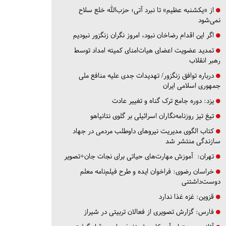
از «یکشنبه عظیم» تا نبرد آتی؛ حزب‌الله خلع سلاح
نمی‌شود
اگر این اقدام رضاخان نبود، امروز نگران زنگزور نبودیم
تمدید عضویت اعضای هیات‌امنای کمیته امداد توسط
رهبر انقلاب
درباره توافق زنگزور/ تهدیدات جدی علیه منافع ملی
جمهوری اسلامی ایران
یزد:
دوره جامع ترک گناه و تغییر عادت
تیغ تیز روزنامه‌نگاران اسرائیلی بر گلوی نتانیاهو
کتاب الگوی مدیریت نیروهای داوطلب مردمی در جهاد
سازندگی منتشر شد
تهران:
آموزش مهارت‌های حیاتی برای نجات جان+تصویر
خراسان رضوی:
فراخوان ایده و طرح فیلم‌نامه معلم
دوست‌داشتنی
قزوین:
غزه غذا ندارد
فارس:
گزارش تصویری از فعالان تربیتی در شیراز