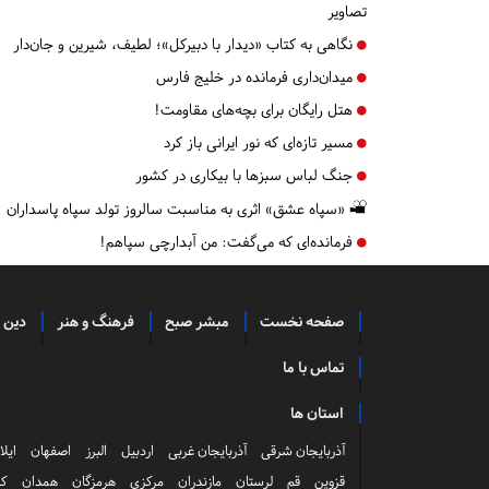
تصاویر
نگاهی به کتاب «دیدار با دبیرکل»؛ لطیف، شیرین و جان‌دار
میدان‌داری فرمانده در خلیج فارس
هتل رایگان برای بچه‌های مقاومت!
مسیر تازه‌ای که نور ایرانی باز کرد
جنگ لباس سبزها با بیکاری در کشور
«سپاه عشق» اثری به مناسبت سالروز تولد سپاه پاسداران
فرمانده‌ای که می‌گفت: من آبدارچی سپاهم!
صفحه نخست
مبشر صبح
فرهنگ و هنر
دین 
تماس با ما
استان ها
آذربایجان شرقی
آذربایجان غربی
اردبیل
البرز
اصفهان
ایلا
قزوین
قم
لرستان
مازندران
مرکزی
هرمزگان
همدان
کر