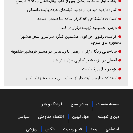
ابعاد ناگوار حمله به زندان اوین از قاب اینترنشنال و BBC فارسی
البرز:
بازدید میدانی از تولید فیلم‌های خرده‌روایت داستانی
استادان دانشگاهی که کارگر ساده ساختمانی شدند
فارس:
حسینیه تربیت برگزار می‌کند
خراسان رضوی:
فراخوان هشتمین کنگره سراسری شعر عاشورا
«حنجره های سرخ»
جابه‌جایی رایگان زائران اربعین با ریل‌باس در مسیر خرمشهر-شلمچه
قحطی در غزه؛ شکر کیلویی هزار دلار شد
غزه در حال مرگ است
استفاده ابزاری وزارت کار از تصاویر بی حجاب شهدای اخیر
صفحه نخست
مبشر صبح
فرهنگ و هنر
دین و اندیشه
جهاد تبیین
اقتصاد مقاومتی
سیاسی
اجتماعی
رصد
فیلم و صوت
عکس
ورزشی