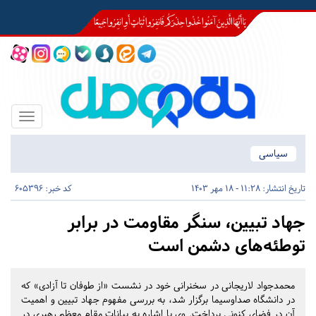
Toggle
igation
سیاسی
تاریخ انتشار:
11:28 - 18 مهر 1403
کد خبر: 605396
جهاد تبیین، سنگر مقاومت در برابر
توطئه‌های دشمن است
محمدجواد لاریجانی در سخنرانی خود در نشست «از طوفان تا آزادی» که
در دانشگاه صداوسیما برگزار شد، به بررسی مفهوم جهاد تبیین و اهمیت
آن در فضای کنونی پرداخت. وی با اشاره به بیانات مقام معظم رهبری در