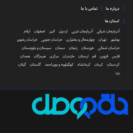
درباره ما
تماس با ما
استان ها
آذربایجان شرقی
آذربایجان غربی
اردبیل
البرز
اصفهان
ایلام
بوشهر
تهران
چهارمحال و بختیاری
خراسان جنوبی
خراسان رضوی
خراسان شمالی
خوزستان
زنجان
سمنان
سیستان و بلوچستان
فارس
قزوین
قم
لرستان
مازندران
مرکزی
هرمزگان
همدان
کردستان
کرمان
کرمانشاه
کهگیلویه و بویراحمد
گلستان
گیلان
یزد