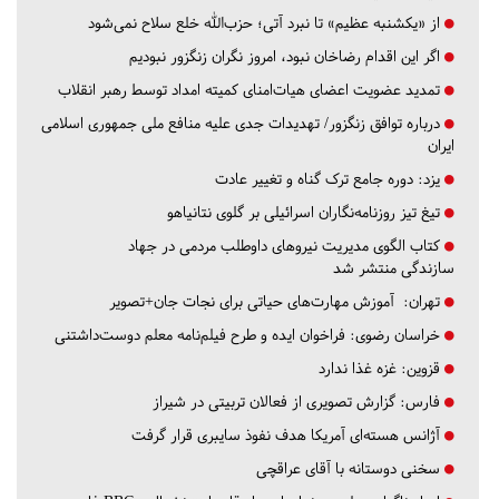
از «یکشنبه عظیم» تا نبرد آتی؛ حزب‌الله خلع سلاح نمی‌شود
اگر این اقدام رضاخان نبود، امروز نگران زنگزور نبودیم
تمدید عضویت اعضای هیات‌امنای کمیته امداد توسط رهبر انقلاب
درباره توافق زنگزور/ تهدیدات جدی علیه منافع ملی جمهوری اسلامی
ایران
یزد:
دوره جامع ترک گناه و تغییر عادت
تیغ تیز روزنامه‌نگاران اسرائیلی بر گلوی نتانیاهو
کتاب الگوی مدیریت نیروهای داوطلب مردمی در جهاد
سازندگی منتشر شد
تهران:
آموزش مهارت‌های حیاتی برای نجات جان+تصویر
خراسان رضوی:
فراخوان ایده و طرح فیلم‌نامه معلم دوست‌داشتنی
قزوین:
غزه غذا ندارد
فارس:
گزارش تصویری از فعالان تربیتی در شیراز
آژانس هسته‌ای آمریکا هدف نفوذ سایبری قرار گرفت
سخنی دوستانه با آقای عراقچی