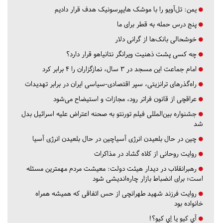
یمن: تل‌آویو را با موشک هایپرسونیک هدف قرار دادیم
پنج درس‌ حمله به قطر برای ما
خوشحالی بانک‌ها از گرانی دلار
چه کسی پشت ذهنیت ویرانگر نتانیاهو قرار دارد؟
امام جماعت این مسجد در ۳ سال، نمازگزاران را ۴ برابر کرد
راه‌گذرهای ترانزیتی، سپر اقتصادی-سیاسی ایران در برابر تهدیدات
عراقچی از قانون فراتر رود، مجازات و استیضاح می‌شود
جشنواره بین‌المللی فیلم تورنتو به صحنه اعتراض علیه اسرائیل بدل
شد
چین در حال بلعیدن انرژی آسیاچین در حال بلعیدن انرژی آسیا
روایت روحانی از کلاه گشاد در مذاکرات
رهبرانقلاب در دیدار هیئت دولت: معیشت مردم مهمترین مسئله
است؛ برای انضباط بازار چاره‌اندیشی شود
روایت فرزند شهید طهرانچی از حس اتفاقی که همیشه همراه
خانواده بود
آي كيو يا اِي كيو؟!