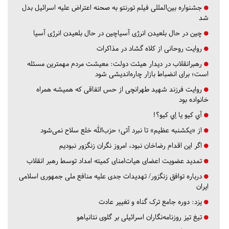
جشنواره بین‌المللی فیلم تورنتو به صحنه اعتراض علیه اسرائیل بدل
شد
چین در حال بلعیدن انرژی آسیاچین در حال بلعیدن انرژی آسیا
روایت روحانی از کلاه گشاد در مذاکرات
رهبرانقلاب در دیدار هیئت دولت: معیشت مردم مهمترین مسئله
است؛ برای انضباط بازار چاره‌اندیشی شود
روایت فرزند شهید طهرانچی از حس اتفاقی که همیشه همراه
خانواده بود
آي كيو يا اِي كيو؟!
از «یکشنبه عظیم» تا نبرد آتی؛ حزب‌الله خلع سلاح نمی‌شود
اگر این اقدام رضاخان نبود، امروز نگران زنگزور نبودیم
تمدید عضویت اعضای هیات‌امنای کمیته امداد توسط رهبر انقلاب
درباره توافق زنگزور/ تهدیدات جدی علیه منافع ملی جمهوری اسلامی
ایران
یزد:
دوره جامع ترک گناه و تغییر عادت
تیغ تیز روزنامه‌نگاران اسرائیلی بر گلوی نتانیاهو