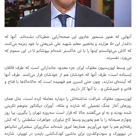
آنهایی که هنوز مسحور جادوی این صحنه‌آرایی خطرناک نشده‌اند. آنها که
داغدار این ۵۰ هزارند و به‌تعبیر معلم شهید علی شریعتی با خود زمزمه می‌کنند
که کاش می‌توانستم اینها را با تن خاکستر شده‌ام بپوشانم تا در این سموم که
می‌وزد، نفسرند.
این وسط اپوزیسیون مفلوک ایران جزء معدود جاندارانی است که طرف قاتلان
ایستاده است؛ طرف آنها که خودشان هم از خودشان فرار می‌کنند. طرف آنها
که آینده‌ای ندارند، چون حتی کسری هم فهمیده است که حالاحالا‌ها با فتاح و
فادی و خیبرشکن و... با آنها کار داریم.
اپوزیسیون مفلوک شرافت نداشته‌اش را دوباره معامله کرده است، مثل همان
روزهای آغاز جنگ تحمیلی که شازده و ملکه، آویزان دیکتاتور متوهم تکریتی
شده بودند و به او می‌گفتند حالا که قرار است سه‌روزه تهران را بگیری، بیا روز
چهارم صبحانه را با هم بخوریم وسط کاخ نیاوران. جواهرات سلطنتی را که کش
رفته‌ایم هم با خود می‌آوریم. همان‌ها امروز شده‌اند سالن‌پرکن سخنرانی نتانیاهو
در نیویورک و سوت‌وکف‌زن برای ماشین کودک‌کشی بایدن در توییتر، شازده‌