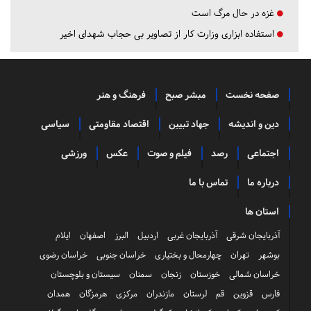
غزه در حال مرگ است
استفاده ابزاری وزارت کار از تصاویر بی حجاب شهدای اخیر
صفحه نخست
مبشر صبح
فرهنگ و هنر
دین و اندیشه
جهاد تبیین
اقتصاد مقاومتی
سیاسی
اجتماعی
رصد
فیلم و صوت
عکس
ورزشی
درباره ما
تماس با ما
استان ها
آذربایجان شرقی
آذربایجان غربی
اردبیل
البرز
اصفهان
ایلام
بوشهر
تهران
چهارمحال و بختیاری
خراسان جنوبی
خراسان رضوی
خراسان شمالی
خوزستان
زنجان
سمنان
سیستان و بلوچستان
فارس
قزوین
قم
لرستان
مازندران
مرکزی
هرمزگان
همدان