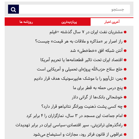
آخرین اخبار
پربازدیدترین
روزنامه ها
مشتریان نفت ایران در ۷ سال گذشته +فیلم
راز اصرار بر «مذاکره و ملاقات به هر قیمت» چیست؟
آنتن شبکه افق «خط‌خطی» شد
اقتصاد ایران تحت تاثیر قطعنامه‌ها یا تحریم‌ آمریکا
خلع سلاح حزب‌الله پروژه‌ای تحمیلی و آمریکایی است
یمن: تل‌آویو را با موشک هایپرسونیک هدف قرار دادیم
پنج درس‌ حمله به قطر برای ما
خوشحالی بانک‌ها از گرانی دلار
چه کسی پشت ذهنیت ویرانگر نتانیاهو قرار دارد؟
امام جماعت این مسجد در ۳ سال، نمازگزاران را ۴ برابر کرد
راه‌گذرهای ترانزیتی، سپر اقتصادی-سیاسی ایران در برابر تهدیدات
عراقچی از قانون فراتر رود، مجازات و استیضاح می‌شود