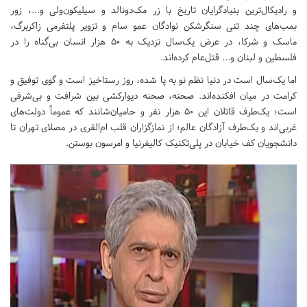
و رادیکال‌ترین بنیادگرایان تاریخ با زر مک‌دونالد و سیلیکون‌ولی و...، زور
بمب‌های چند تنی سنگرشکن نوادگان عمو سام و تزویر پلتفرمی زاکربرگ،
ماسک و شرکا، در عرض یک‌سال نزدیک به ۵۰ هزار انسان بی‌گناه را در
فلسطین و لبنان و... قتل‌عام کرده‌اند.
اما یک‌سال است در دنیا نظم نو به پا شده، روز رستاخیز است و گوی توفیق و
کرامت در میان افکنده‌اند. صحنه، صحنه دیوارکشی بین شرافت و بی‌شرفی
است؛ یک‌طرف قاتلان این ۵۰ هزار نفر و حامیان‌شانند که عموماً دولت‌های
غربی‌اند و یک‌طرف آزادگان عالم؛ از نمازگزاران قلب ‌ام‌القری در مصلای تهران تا
دانشجویان کف خیابان در پلی‌تکنیک کالیفرنیا و امرسون بوستن.