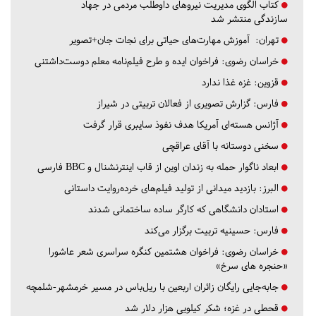
کتاب الگوی مدیریت نیروهای داوطلب مردمی در جهاد
سازندگی منتشر شد
تهران:
آموزش مهارت‌های حیاتی برای نجات جان+تصویر
خراسان رضوی:
فراخوان ایده و طرح فیلم‌نامه معلم دوست‌داشتنی
قزوین:
غزه غذا ندارد
فارس:
گزارش تصویری از فعالان تربیتی در شیراز
آژانس هسته‌ای آمریکا هدف نفوذ سایبری قرار گرفت
سخنی دوستانه با آقای عراقچی
ابعاد ناگوار حمله به زندان اوین از قاب اینترنشنال و BBC فارسی
البرز:
بازدید میدانی از تولید فیلم‌های خرده‌روایت داستانی
استادان دانشگاهی که کارگر ساده ساختمانی شدند
فارس:
حسینیه تربیت برگزار می‌کند
خراسان رضوی:
فراخوان هشتمین کنگره سراسری شعر عاشورا
«حنجره های سرخ»
جابه‌جایی رایگان زائران اربعین با ریل‌باس در مسیر خرمشهر-شلمچه
قحطی در غزه؛ شکر کیلویی هزار دلار شد