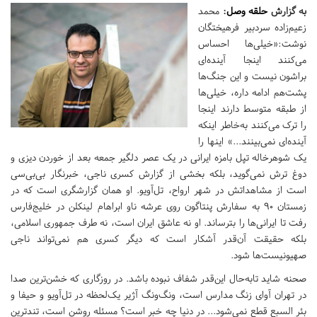
به گزارش
حلقه وصل
:
محمد
زعیم‌زاده سردبیر فرهیختگان
نوشت:«خیلی‌ها احساس
می‌کنند اینجا آینده‌ای
براشون نیست و این جنگ‌ها
پشت‌هم ادامه داره، خیلی‌ها
از طبقه‌ متوسط دارند اینجا
را ترک می‌کنند به‌خاطر اینکه
آینده‌ای نمی‌بینند...» اینها را
یک شوهرخاله‌ تپل بامزه‌ ایرانی در یک عصر دلگیر جمعه بعد از خوردن دیزی و
دوغ ترش نمی‌گوید، بلکه بخشی از گزارش کسری ناجی، خبرنگار بی‌بی‌سی
است از مشاهداتش در شهر ارواح، تل‌آویو. او همان گزارشگری است که در
زمستان ۹۰ به سفارش پنتاگون روی عرشه‌ ناو ابراهام لینکلن در خلیج‌فارس
رفت تا ایرانی‌ها را بترساند. او نه عاشق ایران است، نه طرف جمهوری اسلامی،
بلکه حقیقت آن‌قدر آشکار است که دیگر کسری هم نمی‌تواند ناجی
صهیونیست‌ها شود.
صحنه شاید تابه‌حال این‌قدر شفاف نبوده باشد. در روزگاری که خشن‌ترین صدا
در تهران آوای زنگ مدارس است، ونگ‌ونگ آژیر یک‌لحظه در تل‌آویو و حیفا و
بئر السبع قطع نمی‌شود... در دنیا چه خبر است؟ مسئله روشن است، تند‌ترین